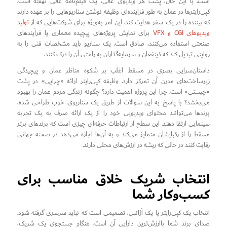
است. با این حال، پشت هر ویدیوی عالی، یک فیلم‌نامه عالی نهفته است.
کپی‌رایترها در عمان به طور فزاینده‌ای وظیفه نوشتن سناریوهایی را بر عهده دارند
که بیننده را در یک سفر هدایت کند. این امر به‌ویژه برای شرکت‌هایی که از
تولید
ویدیوهای CGI و VFX
برای نمایش پروژه‌های پیچیده معماری یا فرآیندهای
صنعتی استفاده می‌کنند، صادق است. یک سناریو باید مشخصات فنی را به
روایتی تبدیل کند که ذینفعان و سرمایه‌گذاران به راحتی آن را درک کنند.
داستان‌سرایی بصری در مسقط اغلب بر شکوه مناظر عمان و پیچیدگی
زیرساخت‌های مدرن آن تمرکز دارد. وظیفه کپی‌رایتر ارائه «چرایی» در پشت
«چیستی» است. چرا این پروژه اهمیت دارد؟ چگونه زندگی مردم عمان را بهبود
می‌بخشد؟ با پاسخ به این سوالات از طریق یک سناریوی خوب طراحی شده،
برندها می‌توانند محتوای ویدیویی خود را از یک ارائه صرف به یک تجربه
سینمایی ارتقا دهند. این سطح از ارتباطات حرفه‌ای چیزی است که برندهای برتر
مسقط را از رقبایشان متمایز می‌کند و به آن‌ها اجازه می‌دهد در صحنه جهانی
رقابت کنند در حالی که ریشه در ارزش‌های محلی دارند.
انتخاب شریک خلاق مناسب برای
کسب‌وکار شما
انتخاب یک کپی‌رایتر یا یک آژانس، تصمیمی است که نباید سرسری گرفته شود.
صدای برند شما باارزش‌ترین دارایی آن است. هنگام جستجوی یک شریک،