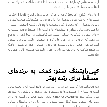
این امر مستلزم کپی‌رایتری است که به همان اندازه که با ظرافت‌های زبان عربی
آشناست، مسائل فنی وب را نیز درک کند.
از بازارهای شلوغ (souqs) گرفته تا مراکز خرید مجلل الموج (Al Mouj)، هر
کسب‌وکاری به یک ویترین دیجیتال نیاز دارد که به زبان مشتریانش صحبت کند. این
ویترین دیجیتال – که معمولاً یک وب‌سایت یا پروفایل شبکه اجتماعی است –
نیازمند به‌روزرسانی مداوم و دیدگاه‌های تازه است. بازار مسقط به‌ویژه نسبت به
«زبان رسمی و شرکتی» حساس است. مصرف‌کنندگان در اینجا لحنی را ترجیح
می‌دهند که حرفه‌ای و در عین حال گرم و صمیمی باشد. بنابراین، بهترین
استراتژی‌های محتوا آن‌هایی هستند که برند را انسانی جلوه می‌دهند و باعث
می‌شوند شرکت به جای یک سازمان بی‌چهره، مانند یک همسایه قابل اعتماد به
نظر برسد.
کپی‌رایتینگ سئو: کمک به برندهای
مسقط برای رتبه بهتر
یک وب‌سایت زیبا اگر کسی نتواند آن را پیدا کند، بی‌فایده است. این واقعیت تلخی
است که بسیاری از کسب‌وکارها در مسقط و دبی مجبور به یادگیری آن شده‌اند.
کپی‌رایتینگ سئو (SEO Copywriting) تمرین تولید محتوایی است که برای
موتورهای جستجو مانند گوگل بهینه شده و در عین حال برای خوانندگان انسانی
جذاب باقی بماند. این یک مهارت تخصصی است که نیازمند ایجاد تعادل بین