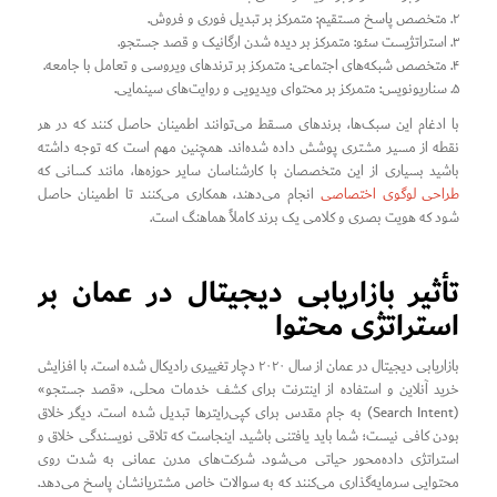
۲. متخصص پاسخ مستقیم: متمرکز بر تبدیل فوری و فروش.
۳. استراتژیست سئو: متمرکز بر دیده شدن ارگانیک و قصد جستجو.
۴. متخصص شبکه‌های اجتماعی: متمرکز بر ترندهای ویروسی و تعامل با جامعه.
۵. سناریونویس: متمرکز بر محتوای ویدیویی و روایت‌های سینمایی.
با ادغام این سبک‌ها، برندهای مسقط می‌توانند اطمینان حاصل کنند که در هر
نقطه از مسیر مشتری پوشش داده شده‌اند. همچنین مهم است که توجه داشته
باشید بسیاری از این متخصصان با کارشناسان سایر حوزه‌ها، مانند کسانی که
طراحی لوگوی اختصاصی
انجام می‌دهند، همکاری می‌کنند تا اطمینان حاصل
شود که هویت بصری و کلامی یک برند کاملاً هماهنگ است.
تأثیر بازاریابی دیجیتال در عمان بر
استراتژی محتوا
بازاریابی دیجیتال در عمان از سال ۲۰۲۰ دچار تغییری رادیکال شده است. با افزایش
خرید آنلاین و استفاده از اینترنت برای کشف خدمات محلی، «قصد جستجو»
(Search Intent) به جام مقدس برای کپی‌رایترها تبدیل شده است. دیگر خلاق
بودن کافی نیست؛ شما باید یافتنی باشید. اینجاست که تلاقی نویسندگی خلاق و
استراتژی داده‌محور حیاتی می‌شود. شرکت‌های مدرن عمانی به شدت روی
محتوایی سرمایه‌گذاری می‌کنند که به سوالات خاص مشتریانشان پاسخ می‌دهد.