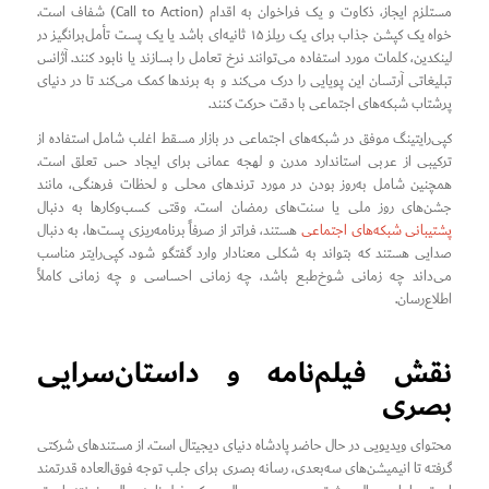
مستلزم ایجاز، ذکاوت و یک فراخوان به اقدام (Call to Action) شفاف است.
خواه یک کپشن جذاب برای یک ریلز ۱۵ ثانیه‌ای باشد یا یک پست تأمل‌برانگیز در
لینکدین، کلمات مورد استفاده می‌توانند نرخ تعامل را بسازند یا نابود کنند. آژانس
تبلیغاتی آرتسان این پویایی را درک می‌کند و به برندها کمک می‌کند تا در دنیای
پرشتاب شبکه‌های اجتماعی با دقت حرکت کنند.
کپی‌رایتینگ موفق در شبکه‌های اجتماعی در بازار مسقط اغلب شامل استفاده از
ترکیبی از عربی استاندارد مدرن و لهجه عمانی برای ایجاد حس تعلق است.
همچنین شامل به‌روز بودن در مورد ترندهای محلی و لحظات فرهنگی، مانند
جشن‌های روز ملی یا سنت‌های رمضان است. وقتی کسب‌وکارها به دنبال
پشتیبانی شبکه‌های اجتماعی
هستند، فراتر از صرفاً برنامه‌ریزی پست‌ها، به دنبال
صدایی هستند که بتواند به شکلی معنادار وارد گفتگو شود. کپی‌رایتر مناسب
می‌داند چه زمانی شوخ‌طبع باشد، چه زمانی احساسی و چه زمانی کاملاً
اطلاع‌رسان.
نقش فیلم‌نامه و داستان‌سرایی
بصری
محتوای ویدیویی در حال حاضر پادشاه دنیای دیجیتال است. از مستندهای شرکتی
گرفته تا انیمیشن‌های سه‌بعدی، رسانه بصری برای جلب توجه فوق‌العاده قدرتمند