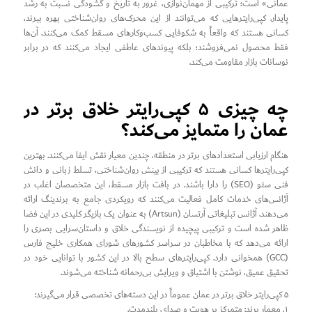
عمانی» است؛ ترکیبی از مهمان‌نوازی، غرور به تاریخ و گشودگی نسبت به رشد
پایدار. کپی‌رایترهایی که می‌توانند از این محرک‌های روان‌شناختی بهره ببرند،
کسانی هستند که واقعاً به شکوفایی کسب‌وکارهای مسقط کمک می‌کنند. آن‌ها
فقط محصول نمی‌فروشند؛ بلکه پیوندهای عاطفی ایجاد می‌کنند که در برابر
نوسانات بازار مقاومت می‌کند.
چه چیزی ۵ کپی‌رایتر خلاق برتر در
عمان را متمایز می‌کند؟
هنگام ارزیابی استعدادهای برتر در منطقه، چندین معیار نقش ایفا می‌کنند. بهترین
کپی‌رایترها کسانی هستند که ترکیبی از بینش روان‌شناختی، تسلط زبانی و دانش
فنی سئو (SEO) را دارا باشند. در بافت بازار مسقط، این متخصصان اغلب در
آژانس‌های خدمات کامل فعالیت می‌کنند که رویکردی جامع به برندینگ ارائه
می‌دهند. آژانس تبلیغاتی آرتسان (Artsun) به عنوان یک بازیگر کلیدی در این فضا
ظاهر شده است و ترکیبی پیچیده از نویسندگی خلاق و داستان‌سرایی بصری را
ارائه می‌دهد که با مخاطبان در سراسر کشورهای شورای همکاری خلیج فارس
(GCC) همخوانی دارد. کپی‌رایترهای سطح بالا در این کشور با توانایی خود در
تحقیق عمیق، نوشتن با اشتیاق و ویرایش بی‌رحمانه شناخته می‌شوند.
۵ کپی‌رایتر خلاق برتر در عمان عموماً در این دسته‌های تخصصی قرار می‌گیرند:
۱. معمار برند: متمرکز بر هویت و صدای بلندمدت.