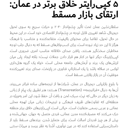
۵ کپی‌رایتر خلاق برتر در عمان:
ارتقای بازار مسقط
سلطان‌نشین عمان تحت تأثیر چشم‌انداز ۲۰۴۰ و حرکت سریع به سوی تحول
دیجیتال، شاهد تغییری قابل توجه در چشم‌انداز اقتصادی خود است. در این محیط
در حال تحول، تقاضا برای محتوای باکیفیت، متقاعدکننده و متناسب با فرهنگ
هرگز تا این حد زیاد نبوده است. برای کسب‌وکارهای مسقط که به دنبال جلب توجه
مخاطبان سخت‌گیر هستند، یافتن صدای خلاقانه مناسب امری ضروری است.
کپی‌رایتینگ دیگر تنها در کنار هم قرار دادن جملات نیست؛ بلکه ایجاد پلی میان
ارزش‌های یک برند و آرمان‌های جامعه محلی است. خواه یک گروه هتل‌داری
لوکس در صلاله باشد یا یک استارتاپ فناوری در پایتخت، صدای برند تعیین‌کننده
موفقیت آن در بازار رقابتی مسقط است.
با بلوغ بازاریابی دیجیتال در عمان، شرکت‌ها از ترجمه‌های ساده فراتر می‌روند.
آن‌ها به دنبال «فراترجمه» (Transcreation) هستند؛ هنر تطبیق یک پیام از زبانی
به زبان دیگر در حالی که نیت، سبک، لحن و بافت آن حفظ شود. این امر به‌ویژه در
منطقه‌ای که تفاوت‌های ظریف فرهنگی و ترجیحات زبانی میان لهجه محلی
عمانی و عربی رسمی متفاوت است، حیاتی است. کپی‌رایترهای خلاق برتر منطقه
درک می‌کنند که مصرف‌کننده مدرن عمانی، فردی متصل به جهان، جهانی‌شده و
بیش از هر چیز قدردان اصالت است. برای متمایز شدن، برندهای مسقط باید از
داستان‌سرایی استفاده کنند که در عین نوآوری، آشنا به نظر برسد و میراث سنتی