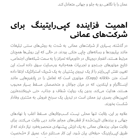
عمان را با نگاهی رو به جلو و جهانی متعادل کند.
اهمیت فزاینده کپی‌رایتینگ برای
شرکت‌های عمانی
در گذشته، بسیاری از شرکت‌های عمانی به شدت به روش‌های سنتی تبلیغات
مانند بیلبوردها و رسانه‌های چاپی متکی بودند. در حالی که این روش‌ها همچنان
مرتبط هستند، انفجار دیجیتال در خاورمیانه تمرکز را به سمت شبکه‌های اجتماعی،
نتایج موتورهای جستجو و تجربیات همه‌جانبه وب‌سایت سوق داده است. این
تغییر، نقش کپی‌رایتر را از یک نیروی پشتیبان به یک شریک استراتژیک ارتقا داده
است. متن خلاقانه (Copy)، موتوری است که تعامل را در پلتفرم‌هایی مانند
اینستاگرام و لینکدین، که در میان جوانان و متخصصان مسقط بسیار محبوب
هستند، هدایت می‌کند. بدون یک روایت شفاف و جذاب، حتی خیره‌کننده‌ترین
کمپین‌های بصری نیز ممکن است در تبدیل یک سرنخ فروش به مشتری وفادار
شکست بخورند.
علاوه بر این، رقابت تنها محلی نیست. کسب‌وکارهای مسقط اغلب با نهادهای
جهانی و برندهای تثبیت‌شده از قطب‌های مجاور مانند دبی رقابت می‌کنند. برای
رقابت موثر، برندهای عمانی به یک ارزش پیشنهادی منحصر‌به‌فرد نیاز دارند که از
طریق کپی‌رایتینگ حرفه‌ای بیان شود. این کار مستلزم درک عمیق از «شخصیت