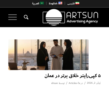
فارسی
English
العربية
۵ کپی‌رایتر خلاق برتر در عمان
ژوئن 2, 2026
/
/
در
Articles-fa
توسط
ehsan