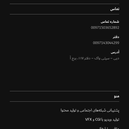
تماس
شماره تماس
00971503652892
دفتر
0097143044299
آدرس
دبی – سیتی واک – دفتر ۱۱۷، برج آ
منو
پشتیبانی شبکه‌های اجتماعی و تولید محتوا
تولید ویدیو با CGI و VFX
عکاسی تبلیغاتی