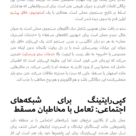
چگالی کلمات کلیدی و جریان طبیعی متن است. برای کسب‌وکارهایی که هدفشان
تسلط بر نتایج جستجوی محلی است، همکاری با یک
استودیوی خلاق پیشرو
اولین قدم به سوی دیده شدن است.
سئو در بافت عمان همچنین شامل درک الگوهای جستجوی محلی است. به عنوان
مثال، مردم ممکن است برای «بهترین کافه‌های مسقط» یا «خدمات لجستیک
عمان» به هر دو زبان انگلیسی و عربی جستجو کنند. یک کپی‌رایتر خلاق باید
بتواند این عبارات بومی‌سازی شده را در دل روایت بگنجاند بدون اینکه متن
مصنوعی یا «اسپم» به نظر برسد. با کیفیت بالا
خدمات سئو وب‌سایت
تضمین
می‌کند که زیربنای فنی قوی است، اما این وظیفه کپی‌رایتر است که اطمینان
حاصل کند محتوا پس از ورود کاربر به صفحه، او را راضی می‌کند. در مکان‌هایی
مانند اصفهان یا مسقط، جایی که سنت با مدرنیته ملاقات می‌کند، متن سئو باید
منعکس‌کننده این دوگانگی باشد و هم الگوریتم و هم روح مخاطب را جذب کند.
کپی‌رایتینگ برای شبکه‌های
اجتماعی: تعامل با مخاطبان مسقط
عمان یکی از بالاترین نرخ‌های نفوذ شبکه‌های اجتماعی را در منطقه دارد.
پلتفرم‌هایی مانند اینستاگرام، تیک‌تاک و اسنپ‌چت ابزارهای اصلی کشف برای
نسل جوان هستند. کپی‌رایتینگ برای این پلتفرم‌ها خود یک هنر است. این کار