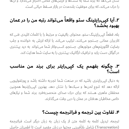
نشان می‌دهد که برند شما به سنت‌ها و ارزش‌های محلی احترام می‌گذارد و آن‌ها
را درک می‌کند، که برای موفقیت بلندمدت در بازار مسقط حیاتی است.
۲. آیا کپی‌رایتینگ سئو واقعاً می‌تواند رتبه من را در عمان
بهبود بخشد؟
بله، قطعاً. کپی‌رایتینگ سئو، محتوای باکیفیت و مرتبط را با کلمات کلیدی فنی که
کاربران عمانی جستجو می‌کنند، ترکیب می‌کند. با ارائه ارزش به خواننده و جلب
رضایت الگوریتم‌های موتورهای جستجو، کسب‌وکار شما می‌تواند به دید بیشتری
در گوگل دست یابد و ترافیک ارگانیک بیشتری را به سایت شما هدایت کند.
۳. چگونه بفهمم یک کپی‌رایتر برای برند من مناسب
است؟
به دنبال کپی‌رایتری باشید که در صنعت شما تجربه داشته باشد و پورتفولیویی
ارائه دهد که تنوع لحن‌ها و سبک‌ها را نشان دهد. بهترین کپی‌رایترها همچنین
محققان ماهری هستند که برای درک صدای منحصر‌به‌فرد برند شما و نیازهای
خاص مخاطبان هدفتان در عمان یا دبی وقت می‌گذارند.
۴. تفاوت بین ترجمه و فراترجمه چیست؟
ترجمه، تبدیل کلمه به کلمه متن از یک زبان به زبان دیگر است. فراترجمه
(Transcreation) شامل بازآفرینی محتوا در زبان مقصد است تا اطمینان حاصل