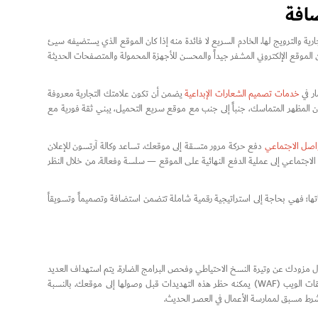
ضافة
ة والترويج لها. الخادم السريع لا فائدة منه إذا كان الموقع الذي يستضيفه سيئ
ن الموقع الإلكتروني المشفر جيداً والمحسن للأجهزة المحمولة والمتصفحات الحديثة
ار في
خدمات تصميم الشعارات الإبداعية
يضمن أن تكون علامتك التجارية معروفة
 إن المظهر المتماسك، جنباً إلى جنب مع موقع سريع التحميل، يبني ثقة فورية مع
واصل الاجتماعي
دفع حركة مرور متسقة إلى موقعك. تساعد وكالة آرتسون للإعلان
جتماعي إلى عملية الدفع النهائية على الموقع — سلسة وفعالة. من خلال النظر
تها؛ فهي بحاجة إلى استراتيجية رقمية شاملة تتضمن استضافة وتصميماً وتسويقاً
أل مزودك عن وتيرة النسخ الاحتياطي وفحص البرامج الضارة. يتم استهداف العديد
من الشركات المحلية بواسطة برامج آلية (bots)؛ لذا فإن وجود مضيف يوفر جدار حماية لتطبيقات الويب (WAF) يمكنه حظر هذه التهديدات قبل وصولها إلى موقعك. بالنسبة
شرط مسبق لممارسة الأعمال في العصر الحديث.