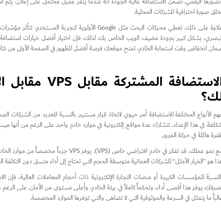
ضورها الرقمي. تضمن الاستضافة عالية الجودة أنه عندما ينقر عميل محتمل على إعلان، يتم استق
خلق صورة احترافية للشركات المحلية.
لبصري، بشكل كبير بجودة مضيف الويب الخاص بك. لذلك، فإن اختيار أفضل خيارات استضافة ال
مان انخفاض وقت استجابة الخادم، تمنح موقعك فرصة أفضل للظهور في الصفحة الأولى من نتائج 
الاستضافة المش
ك؟
هم الأنواع المختلفة للاستضافة أمر حيوي لاتخاذ قرار مستنير. بالنسبة للعديد من الشركات ال
لتكلفة. في هذا الإعداد، تتشارك عدة مواقع إلكترونية في موارد خادم واحد. على الرغم من أنها مي
فرة هائلة في حركة المرور.
مع نمو عملك، قد تفكر في خادم افتراضي خاص (PS
ذا هو “الخيار الأمثل” للشركات العمانية متوسطة الحجم التي تحتاج إلى أداء متسق دون التكلف
النسبة للمؤسسات الكبيرة أو منصات التجارة الإلكترونية ذات أحجام المعاملات العالية، فإن
صرفك. يوفر هذا أقصى أداء، وتحكماً كاملاً في بيئة الخادم، وأعلى مستوى من الأمان. على الرغم من 
الباً ما يتمثل في السرعة والموثوقية التي لا تضاهى والتي توفرها الموارد المخصصة.