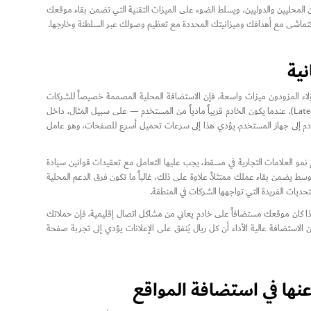
ن المحليين والدوليين، ويسلط الضوء على الميزات التقنية التي تضمن بقاء موقعك
ة تتماشى مع أهدافك وميزانيتك المحددة مع تعظيم وصولك عبر السلطنة وخارجها.
نية
ؤلاء المزودون ميزات واسعة، فإن الاستضافة المحلية المصممة خصيصاً للشركات
العمانية تقدم مزايا متميزة لا يمكن تجاهلها. إحدى الفوائد الرئيسية هي تقليل زمن الوصول (Latency). عندما يكون الخادم قريباً مادياً من المستخدم — على سبيل المثال، داخل
ادم إلى جهاز المستخدم. يؤدي هذا إلى سرعات تحميل أسرع للصفحات، وهو عامل
. ومع نمو العلامات التجارية في مسقط، يجب عليها التعامل مع تعقيدات قوانين سيادة
سط يضمن بقاء عملك ممتثلاً. علاوة على ذلك، غالباً ما تكون فرق الدعم المحلية
يات الفريدة التي تواجهها الشركات في المنطقة.
إذا كان موقعك مستضافاً على خادم يعاني من مشاكل اتصال إقليمية، فإن حملاتك
استضافة عالية الأداء أن كل ريال يُنفق على الإعلانات يؤدي إلى تجربة صفحة
نها في استضافة المواقع