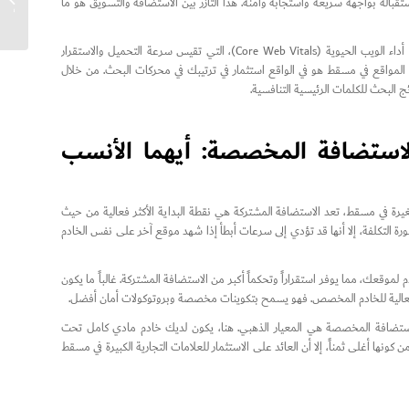
باله بواجهة سريعة واستجابة وآمنة. هذا التآزر بين الاستضافة والتسويق هو ما
الإعلانا
علاوة على ذلك، تعطي محركات البحث مثل Google الأولوية لتجربة المستخدم. تتأثر مؤشرات أداء الويب الحيوية (Core Web Vitals)، التي تقيس سرعة التحميل والاستقرار
مواقع في مسقط هو في الواقع استثمار في ترتيبك في محركات البحث. من خلال
البحث للكلمات الرئيسية التنافسية.
تركة مقابل VPS مقابل الاستضافة المخصصة: أيهما الأنسب
صغيرة في مسقط، تعد الاستضافة المشتركة هي نقطة البداية الأكثر فعالية من حيث
سورة التكلفة، إلا أنها قد تؤدي إلى سرعات أبطأ إذا شهد موقع آخر على نفس الخادم
V). يوفر VPS جزءاً مخصصاً من موارد الخادم لموقعك، مما يوفر استقراراً وتحكماً أكبر من الاستضافة المشتركة. غالباً ما يكون
ة العالية للخادم المخصص. فهو يسمح بتكوينات مخصصة وبروتوكولات أمان أفضل.
 الاستضافة المخصصة هي المعيار الذهبي. هنا، يكون لديك خادم مادي كامل تحت
كونها أغلى ثمناً، إلا أن العائد على الاستثمار للعلامات التجارية الكبيرة في مسقط