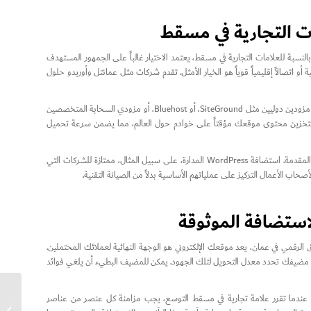
 التجارية في مسقط
لنسبة للعلامات التجارية في مسقط، يعتمد الاختيار غالباً على الجمهور المستهدف
 اتصالاً إقليمياً قوياً هو الخيار الأمثل. تقدم شركات مثل عمانتل وأوريدو حلول
من ناحية أخرى، إذا كان لعملك وصول عالمي، بما في ذلك أسواق في دبي أو أصفهان، فقد تفكر في مزودين دوليين مثل SiteGround، أو Bluehost، أو مزودي السحابة المتخصصين
. تقدم هذه المنصات شبكات توصيل المحتوى (CDNs) التي تقوم بتخزين محتوى موقعك مؤقتاً على خوادم حول العالم، مما يضمن سرعة تحميل
يتضمن اختيار أفضل خيارات استضافة المواقع في مسقط أيضاً النظر في مستوى الخدمة المدارة المقدمة. استضافة WordPress المدارة، على سبيل المثال، ممتازة للشركات التي
اب الأعمال التركيز على عملياتهم الأساسية بدلاً من الصيانة التقنية.
استضافة الموثوقة
 الرقمي في عمان، يعد موقعك الإلكتروني هو الوجهة النهائية لعملائك المحتملين.
ة مضيفك تحدد معدل التحويل لتلك الجهود. يمكن للمضيف البطيء أن يلغي فوائد
و العلامة التجارية. عندما تقرر علامة تجارية في مسقط التوسع، يجب مزامنة كل عنصر من عناصر