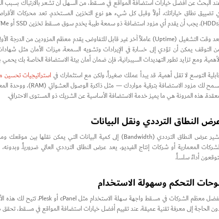
ند البحث عن أفضل خيارات استضافة المواقع في مسقط، من السهل أن تشعر بالارتباك بسبب ال
 البيانات بسرعة.
لأهمية. ومع تزايد تطور التهديدات السيبرانية، فإن ضمان أمان بيئة الاستضافة الخاصة بك يحم
ابلية التوسع لا تقل أهمية. قد يبدأ عملك صغيراً، ولكن مع استثمارك في
استراتيجيات تحسين مح
عقدة. هذه المرونة هي ما يميز خدمة الاستضافة الأساسية عن الشريك ذو المستوى الاحترافي.
رض النطاق الترددي ونقل البيانات
يشير عرض النطاق الترددي (Bandwidth) إلى كمية البيانات التي يمك
لشركات المعمارية أو شركات إنتاج الفيديو، يعد عرض النطاق الترددي العالي ضرورياً. وبدونه
توقعون أداءً سلساً.
وحات التحكم وسهولة الاستخدام
تفضل معظم الشركات في مسقط وا
ون الحاجة إلى معرفة تقنية عميقة. عند تقييم أفضل خيارات استضافة المواقع في مسقط، تحقق دائ