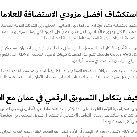
ستكشاف أفضل مزودي الاستضافة للعلامات
شهد الاستضافة متنوع، ويتراوح من المزودين العمانيين المحليين إلى الشركات الدولية الضخمة. با
لمحدد. إذا كان جمهورك الأساسي داخل عمان حصراً، فإن المزود الذي يمتلك مراكز بيانات محلية أو
ستضافة للشركات موثوقة للغاية ومتكاملة مع البنية التحتية المحلية.
مثل AWS وGoogle Cloud
لموقع سواء كان المستخدم في مسقط أو لندن.
ريد أن يتولى مزود الاستضافة جميع التحديثات التقنية وتصحيحات الأمان والتحسينات. يتيح ذلك لأصح
يف يتكامل التسويق الرقمي في عمان مع ال
ُبنى الاستراتيجية الرقمية الناجحة على عدة ركائز، وتعد الاستضافة هي الأساس. في سياق التسويق
ذا كنت تدير حملات على وسائل التواصل الاجتماعي أو تستثمر في تسويق المحتوى، فإن موثوقي
تى أكثر الحملات إبداعاً.
تدرك وكالة آرتسون (Artsun) للإعلان أن الأداء التقني هو العمود الفقري لنم