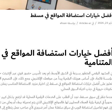
فضل خيارات استضافة المواقع في مسقط
و 23, 2026
/
/
في
Articles-ar
بواسطة
ehsan
فضل خيارات استضافة المواقع في
لمتنامية
ي المشهد الرقمي المتطور بسرعة في الشرق الأوسط، لم يعد تأسيس حضور قوي عبر الإنترنت خيا
ؤسسة قائمة، فإن أساس هويتك الرقمية يبدأ من موقعك الإلكتروني. ومع ذلك، فإن التصميم الرائع 
لعثور على أفضل خيارات استضافة المواقع في مسقط. إن اختيار مزود الاستضافة المناسب يمكن 
كونات حيوية في جذب انتباه السوق المحلي.
ندما ننظر إلى سوق مسقط، نجد أن الطلب على الخدمات الرقمية المحلية قد ارتفع بشكل كبير. ت
حورياً في كيفية رؤية العملاء المحليين لها. فالموقع الإلكتروني الذي يتم تحميله ببطء أو يعاني 
إن فهم تفاصيل استضافة الويب في سياق سلطنة عمان أمر ضروري لأي صاحب عمل يتطلع إلى الس