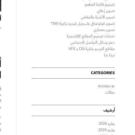
تصميم قائمة المطعم
تصوير إعلاني
أ
تصوير الأغذية والمقاهي
تصوير فوتوغرافي وتسجيل فيديو بزاوية 360°
ماي
تصوير معماري
خدمات تصميم المواقع الإلكترونية
دعم وسائل التواصل الاجتماعي
مقاطع الفيديو بتقنية CGI و VFX
نبذة عنا
أ
ا
CATEGORIES
Articles-ar
ف
مقالات
م
ا
م
أرشيف
ع
م
يوليو 2026
ف
يونيو 2026