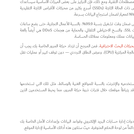
مصطلحات التقنية. ومع ذلك، فإن التركيز على بعض الميزات الأساسية سيساعدك
في تضييق نطاق خياراتك. أولاً وقبل كل شيء هو نوع التخزين المستخدم. تعد محركات الأقراص ذات الحالة الثابتة (SSDs) أسرع بكثير من محركات الأقراص الثابتة التقليدية
يعد وقت التشغيل (Uptime) عاملاً آخر غير قابل للتفاوض. يقدم معظم المزودين من الدرجة الأولى ضمان وقت تشغيل بنسبة 99.9%. بالنسبة للأعمال التجارية، حتى بضع ساعات
من التوقف يمكن أن تؤدي إلى خسارة في الإيرادات وتشويه السمعة. ميزات الأمان مثل شهادات SSL، والنسخ الاحتياطي التلقائي، والحماية من هجمات DDoS هي أيضاً بالغة
ي بيانات عملك ومعلومات عملائك الحساسة.
ركات البحث الاحترافية
، فمن المرجح أن تزداد حركة المرور الخاصة بك. يجب أن
يسمح لك مزود الاستضافة بترقية مواردك — مثل ذاكرة الوصول العشوائي (RAM)، ووحدة المعالجة المركزية (CPU)، وعرض النطاق الترددي — دون توقف كبير أو عمليات نقل
ن نقلها بين موقعك ومستخدميه والإنترنت. بالنسبة للمواقع الغنية بالوسائط، مثل تلك التي تستخدمها
، قد يتباطأ موقعك خلال فترات ذروة حركة المرور، مما يحبط المستخدمين الذين
جهة سهلة الاستخدام مثل cPanel أو Plesk. تتيح لك هذه الأدوات إدارة حسابات البريد الإلكتروني وقواعد البيانات وإعدادات الأمان الخاصة بك
ماً من لوحة التحكم المتوفرة، حيث ستكون هذه أداتك الأساسية لإدارة الموقع.