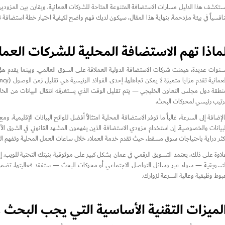
ستكشف هذا الدليل مسارات الاستضافة المتنوعة المتاحة للشركات العمانية، ويقارن بين المزودي
نافسياً في بيئة مزدحمة. بنهاية هذا المقال، سيكون لديك فهم واضح لكيفية اختيار خطة استضاف
ماذا تهم الاستضافة المحلية للشركات العما
سنوات عديدة، هيمنت شركات الاستضافة الدولية العملاقة على السوق العالمي. وبينما يقدم ه
نطقة دول مجلس التعاون الخليجي — يتم تقليل الوقت الذي يستغرقه انتقال البيانات من الخ
رتيب رئيسي لمحركات البحث.
الإضافة إلى السرعة، غالباً ما توفر الاستضافة المحلية امتثالاً أفضل للوائح البيانات الإقليمية
لبيانات والخصوصية. إن استخدام مزودي الاستضافة الذين يفهمون المشهد القانوني في الشرق الأو
كثر دراية باحتياجات سوق مسقط، حيث تقدم خدمة العملاء خلال ساعات العمل المحلية وتفهم التحد
لاوة على ذلك، يعتمد التسويق الرقمي في عمان بشكل كبير على موثوقية بنيتك التحتية للويب. 
لتسويقية — سواء عبر وسائل التواصل الاجتماعي أو محركات البحث — ستفقد فعاليتها. تضمن ال
بوط وظيفية وعالية السرعة لزوارك.
لميزات التقنية الأساسية التي يجب البحث ع