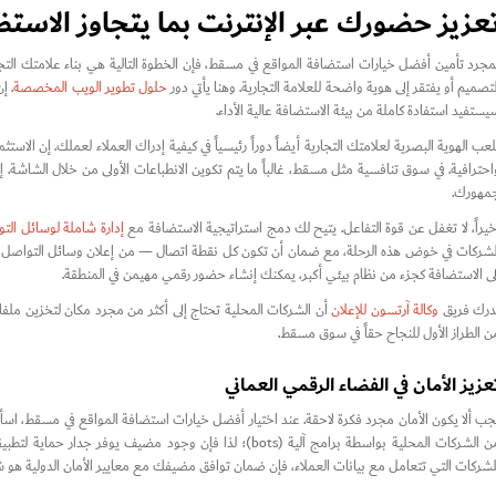
عزيز حضورك عبر الإنترنت بما يتجاوز الاست
مجرد تأمين أفضل خيارات استضافة المواقع في مسقط، فإن الخطوة التالية هي بناء علامتك التجاري
لتصميم أو يفتقر إلى هوية واضحة للعلامة التجارية. وهنا يأتي دور
حلول تطوير الويب المخصصة
. إ
يستفيد استفادة كاملة من بيئة الاستضافة عالية الأداء.
لعب الهوية البصرية لعلامتك التجارية أيضاً دوراً رئيسياً في كيفية إدراك العملاء لعملك. إن الاستثم
احترافية. في سوق تنافسية مثل مسقط، غالباً ما يتم تكوين الانطباعات الأولى من خلال الشاشة.
مهورك.
خيراً، لا تغفل عن قوة التفاعل. يتيح لك دمج استراتيجية الاستضافة مع
إدارة شاملة لوسائل الت
لشركات في خوض هذه الرحلة، مع ضمان أن تكون كل نقطة اتصال — من إعلان وسائل التواصل الا
لى الاستضافة كجزء من نظام بيئي أكبر، يمكنك إنشاء حضور رقمي مهيمن في المنطقة.
درك فريق
وكالة آرتسون للإعلان
أن الشركات المحلية تحتاج إلى أكثر من مجرد مكان لتخزين ملفا
ن الطراز الأول للنجاح حقاً في سوق مسقط.
عزيز الأمان في الفضاء الرقمي العماني
جب ألا يكون الأمان مجرد فكرة لاحقة. عند اختيار أفضل خيارات استضافة المواقع في مسقط، اس
لشركات التي تتعامل مع بيانات العملاء، فإن ضمان توافق مضيفك مع معايير الأمان الدولية هو 