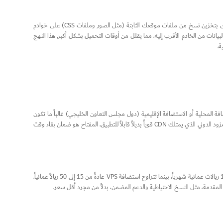
حتى لو اخترت مضيفاً محلياً في عمان، يوصى بشدة باستخدام CDN. تقوم شبكة توصيل المحتوى بتخزين نسخ من ملفات موقعك الثابتة (مثل الصور وملفات CSS) على خوادم
يانات من الخادم الأقرب إليه، مما يقلل من أوقات التحميل بشكل أكبر. هذا النهج
ة.
لمحلية أو الاستضافة الإقليمية (دول مجلس التعاون الخليجي) غالباً ما تكون
أفضل بسبب زمن الوصول المنخفض والسرعات العالية. ومع ذلك، بالنسبة لجمهور عالمي، يعد المزود الدولي الذي يمتلك CDN قوياً بديلاً قابلاً للتطبيق. المفتاح هو ضمان بقاء وقت
تختلف التكاليف بناءً على نوع الاستضافة. يمكن أن تتراوح تكلفة الاستضافة المشتركة بين 2 إلى 10 ريالات عمانية شهرياً، بينما تتراوح استضافة VPS عادةً من 15 إلى 50 ريالاً عمانياً.