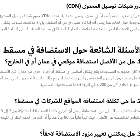
ور شبكات توصيل المحتوى (CDN)
وجودة حول العالم. هذا يعني أنه إذا قام عميل في دبي أو أصفهان بزيارة موقعك، فسوف يتلقى الب
لعالمي للاستضافة هو ما تحتاجه العلامات التجارية الحديثة في مسقط للمنافسة على الساحة الدولي
لأسئلة الشائعة حول الاستضافة في مسقط
افة موقعي في عمان أم في الخارج؟
ذا كان جمهورك المستهدف يقع بشكل أساسي في مسقط أو أجزاء أخرى من عمان، فإن الاستضافة ا
جابة الخادم أقل من 200 مللي ثانية لقاعدة مستخدميك الأساسية.
افة المواقع للشركات في مسقط؟
ادم المخصصة هي الأغلى، حيث تبدأ غالباً من 80 ريالاً عمانياً أو أكثر. من المهم النظر في القيمة المقدمة، مثل النسخ الاحتياطية والدعم المضمن، بدلاً من مجرد أقل سعر.
ر مزود الاستضافة لاحقاً؟