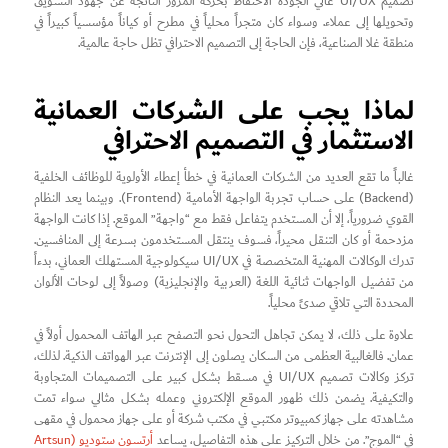
تصميم UI/UX عالي الجودة الاحتفاظ بحركة المرور الناتجة عن جهود التسويق
وتحويلها إلى عملاء. وسواء كان متجراً محلياً في مطرح أو كياناً مؤسسياً كبيراً في
منطقة غلا الصناعية، فإن الحاجة إلى التصميم الاحترافي تظل حاجة عالمية.
لماذا يجب على الشركات العمانية
الاستثمار في التصميم الاحترافي
غالباً ما تقع العديد من الشركات العمانية في خطأ إعطاء الأولوية للوظائف الخلفية
(Backend) على حساب تجربة الواجهة الأمامية (Frontend). وبينما يعد النظام
القوي ضرورياً، إلا أن المستخدم يتفاعل فقط مع “واجهة” الموقع. إذا كانت الواجهة
مزدحمة أو كان التنقل محيراً، فسوف ينتقل المستخدمون بسرعة إلى المنافسين.
تدرك الوكالات المهنية المتخصصة في UI/UX سيكولوجية المستهلك العماني، بدءاً
من تفضيل الواجهات ثنائية اللغة (العربية والإنجليزية) وصولاً إلى لوحات الألوان
المحددة التي تلاقي صدىً محلياً.
علاوة على ذلك، لا يمكن تجاهل التحول نحو التصفح عبر الهاتف المحمول أولاً في
عمان. فالغالبية العظمى من السكان يصلون إلى الإنترنت عبر الهواتف الذكية. لذلك،
تركز وكالات تصميم UI/UX في مسقط بشكل كبير على التصميمات المتجاوبة
والتكيفية. يضمن ذلك ظهور الموقع الإلكتروني وعمله بشكل مثالي سواء تمت
مشاهدته على جهاز كمبيوتر مكتبي في مكتب شركة أو على جهاز محمول في مقهى
في “الموج”. من خلال التركيز على هذه التفاصيل، يساعد
أرتسون ستوديو (Artsun