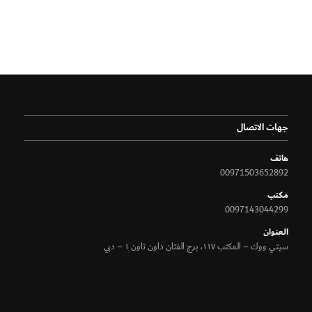
جهات الاتصال
هاتف
00971503652892
مكتب
0097143044299
الـعنوان
سيتي ووك – المكتب ١١٧، برج الفتان داون تاون ١ – دبي