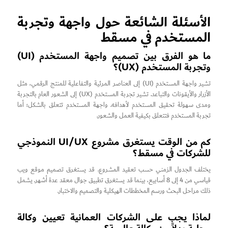
الأسئلة الشائعة حول واجهة وتجربة
المستخدم في مسقط
ما هو الفرق بين تصميم واجهة المستخدم (UI)
وتجربة المستخدم (UX)؟
تشير واجهة المستخدم (UI) إلى العناصر المرئية والتفاعلية للمنتج الرقمي، مثل
الأزرار والأيقونات والتباعد. تشير تجربة المستخدم (UX) إلى الشعور العام بالتجربة
ومدى سهولة تحقيق المستخدم لأهدافه. واجهة المستخدم تتعلق بالشكل؛ أما
تجربة المستخدم فتتعلق بكيفية العمل والشعور.
كم من الوقت يستغرق مشروع UI/UX النموذجي
للشركات في مسقط؟
يختلف الجدول الزمني حسب تعقيد المشروع. قد يستغرق تصميم موقع ويب
قياسي من 4 إلى 8 أسابيع، بينما قد يستغرق تطبيق جوال معقد عدة أشهر. يشمل
ذلك مراحل البحث ورسم المخططات الهيكلية والتصميم والاختبار.
لماذا يجب على الشركات العمانية تعيين وكالة