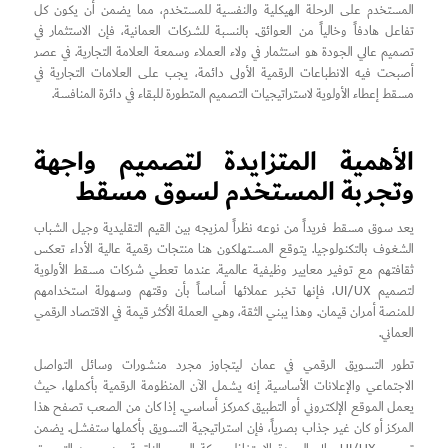
المستخدم على الرحلة الهيكلية والنفسية للمستخدم، مما يضمن أن يكون كل
تفاعل هادفاً وخالياً من العوائق. بالنسبة للشركات العمانية، فإن الاستثمار في
تصميم عالي الجودة هو استثمار في ولاء العملاء وسمعة العلامة التجارية. في عصر
أصبحت فيه الانطباعات الرقمية الأولى دائمة، يجب على العلامات التجارية في
مسقط إعطاء الأولوية لاستراتيجيات التصميم المتطورة للبقاء في دائرة المنافسة.
الأهمية المتزايدة لتصميم واجهة
وتجربة المستخدم لسوق مسقط
يعد سوق مسقط فريداً من نوعه نظراً لمزيجه بين القيم التقليدية وجيل الشباب
الشغوف بالتكنولوجيا. يتوقع المستهلكون هنا منتجات رقمية عالية الأداء تعكس
ثقافتهم مع توفير معايير وظيفية عالمية. عندما تعطي شركات مسقط الأولوية
لتصميم UI/UX، فإنها تخبر عملائها أساساً بأن وقتهم وسهولة استخدامهم
للمنصة أمران قيمان. وهذا يبني الثقة، وهي العملة الأكثر قيمة في الاقتصاد الرقمي
العماني.
تطور التسويق الرقمي في عمان ليتجاوز مجرد منشورات وسائل التواصل
الاجتماعي والإعلانات الأساسية. إنه يشمل الآن المنظومة الرقمية بأكملها، حيث
يعمل الموقع الإلكتروني أو التطبيق كمركز أساسي. إذا كان من الصعب تصفح هذا
المركز أو كان غير جذاب بصرياً، فإن استراتيجية التسويق بأكملها ستفشل. يضمن