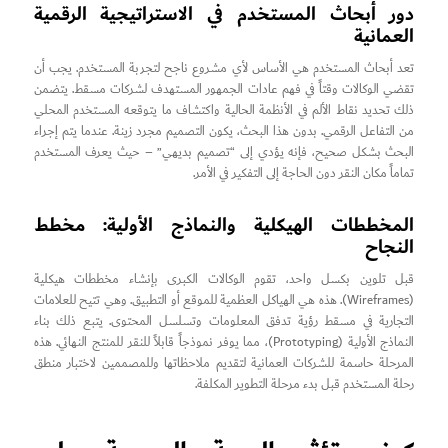
دور أبحاث المستخدم في الاستراتيجية الرقمية
العمانية
تعد أبحاث المستخدم هي الأساس لأي مشروع ناجح لتجربة المستخدم. يجب أن
تقضي الوكالات وقتاً في فهم عادات الجمهور المستهدف لشركات مسقط. يتضمن
ذلك تحديد نقاط الألم في الأنظمة الحالية واكتشاف ما يتوقعه المستخدم المحلي
من التفاعل الرقمي. بدون هذا البحث، يكون التصميم مجرد زينة. عندما يتم إجراء
البحث بشكل صحيح، فإنه يؤدي إلى “تصميم بديهي” – حيث يعرف المستخدم
تماماً مكان النقر دون الحاجة إلى التفكير في الأمر.
المخططات الهيكلية والنماذج الأولية: مخطط
النجاح
قبل تلوين بكسل واحد، تقوم الوكالات الكبرى بإنشاء مخططات هيكلية
(Wireframes). هذه هي الهياكل العظمية للموقع أو التطبيق. وهي تتيح للعلامات
التجارية في مسقط رؤية تدفق المعلومات وتسلسل المحتوى. يتبع ذلك بناء
النماذج الأولية (Prototyping)، مما يوفر نموذجاً قابلاً للنقر للمنتج النهائي. هذه
المرحلة حاسمة للشركات العمانية لتقديم ملاحظاتها وللمصممين لاختبار منطق
رحلة المستخدم قبل بدء مرحلة التطوير المكلفة.