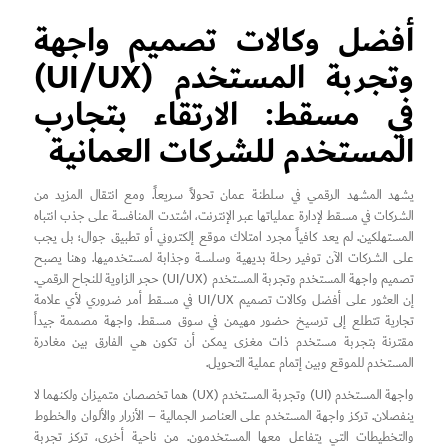
أفضل وكالات تصميم واجهة
وتجربة المستخدم (UI/UX)
في مسقط: الارتقاء بتجارب
المستخدم للشركات العمانية
يشهد المشهد الرقمي في سلطنة عمان تحولاً سريعاً. ومع انتقال المزيد من
الشركات في مسقط لإدارة عملياتها عبر الإنترنت، اشتدت المنافسة على جذب انتباه
المستهلكين. لم يعد كافياً مجرد امتلاك موقع إلكتروني أو تطبيق جوال؛ بل يجب
على الشركات الآن توفير رحلة بديهية وسلسة وجذابة لمستخدميها. وهنا يصبح
تصميم واجهة المستخدم وتجربة المستخدم (UI/UX) حجر الزاوية للنجاح الرقمي.
إن العثور على أفضل وكالات تصميم UI/UX في مسقط أمر ضروري لأي علامة
تجارية تتطلع إلى ترسيخ حضور مهيمن في سوق مسقط. واجهة مصممة جيداً
مقترنة بتجربة مستخدم ذات مغزى يمكن أن تكون هي الفارق بين مغادرة
المستخدم للموقع وبين إتمام عملية التحويل.
واجهة المستخدم (UI) وتجربة المستخدم (UX) هما تخصصان متميزان ولكنهما لا
ينفصلان. تركز واجهة المستخدم على العناصر الجمالية – الأزرار والألوان والخطوط
والتخطيطات التي يتفاعل معها المستخدمون. من ناحية أخرى، تركز تجربة