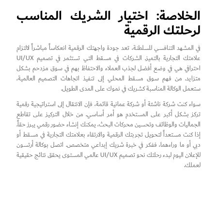
الخلاصة: اختيار الشريك المناسب
لرحلتك الرقمية
في المشهد التنافسي للسلطنة، تعد جودة واجهتك الرقمية انعكاساً مباشراً لالتزام
علامتك التجارية بالتميز. الشركات في مسقط التي تستثمر في تصميم UI/UX
احترافي هي في وضع أفضل لجذب العملاء والاحتفاظ بهم في سوق مزدحم بشكل
متزايد. من فهم سوق مسقط المحلي إلى تنفيذ اتجاهات التصميم العالمية،
ستعمل الوكالة المناسبة كشريك في نموك على المدى الطويل.
سواء كنت شركة ناشئة أو شركة عمانية قائمة، فإن الانتقال إلى استراتيجية رقمية
تركز بشكل أكبر على المستخدم هو أمر أساسي. من خلال التركيز على تقاطع
الجماليات والوظائف وتحسين محركات البحث، يمكنك إنشاء حضور رقمي يبرز حقاً.
إذا كنت مستعداً لتحويل تجربتك الرقمية والارتقاء بعلامتك التجارية في مسقط أو
دبي أو ما وراءهما، ففكر في خبرة شريك إبداعي متخصص. اتصل بوكالة أرتسون
للإعلان اليوم لبدء رحلتك نحو تصميم UI/UX عالمي المستوى يحقق نتائج حقيقية
لعملك.