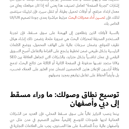
إشارات “تجربة الصفحة” كعامل تصنيف. هذا يعني أنه إذا كان موقعك يعاني من
معدل ارتداد مرتفع، أو أوقات تحميل بطيئة، أو تنقل سيئ، فإن ترتيبك سيتضرر.
لذلك، فإن
تحسين أداء محركات البحث
مرتبط مباشرة بمدى جودة تصميم UI/UX
الخاص بك.
بالنسبة لأولئك الذين يتطلعون إلى الهيمنة على سوق مسقط، فإن تجربة
المستخدم الصديقة لمحركات البحث هي ضرورة ملحة. يتضمن ذلك إنشاء هيكل
نظيف للموقع، وضمان سرعات عالية على الهاتف المحمول، ووضع الكلمات
الرئيسية بشكل طبيعي ضمن تخطيط يشجع على القراءة والتفاعل. أصبح التسويق
الرقمي في عمان تنافسياً بشكل متزايد، والشركات التي تتجاهل العلاقة بين SEO
وUX ستجد نفسها مدفونة في الصفحة الثانية أو الثالثة من نتائج البحث. تدمج
وكالة أرتسون للإعلان هذين التخصصين لضمان عدم العثور على العملاء فحسب،
بل وأيضاً الحفاظ على تفاعل زوارهم بمجرد وصولهم.
توسيع نطاق وصولك: ما وراء مسقط
إلى دبي وأصفهان
بينما ينصب التركيز غالباً على سوق مسقط المحلي، فإن العديد من الشركات
العمانية لديها طموحات للتوسع إقليمياً. معايير التصميم في مدن مثل دبي
وأصفهان عالية جداً. للمنافسة على هذا المستوى، يجب على العلامات التجارية في