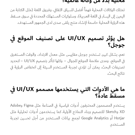
محلية بدلاً من وكالة عالمية؟
تمتلك الوكالات المحلية فهماً أفضل للسياق الثقافي، وفروق اللغة (مثل الكتابة من
اليمين إلى اليسار في اللغة العربية)، وسلوكيات المستهلك المحددة في سوق مسقط.
هذه الرؤية المحلية حاسمة لإنشاء منتج يلقى صدى لدى الجمهور المستهدف.
هل يؤثر تصميم UI/UX على تصنيف الموقع في
جوجل؟
نعم، بشكل كبير. تستخدم جوجل مقاييس مثل معدل الارتداد، والوقت المستغرق
في الموقع، ومدى ملاءمة الموقع للجوال – وكلها تتأثر بتصميم UI/UX – لتحديد
تصنيفات البحث. يمكن أن تؤدي تجربة المستخدم السيئة إلى انخفاض الرؤية في
نتائج البحث.
ما هي الأدوات التي يستخدمها مصممو UI/UX في
مسقط عادةً؟
يستخدم المصممون المحترفون أدوات قياسية في الصناعة مثل Figma وAdobe
XD وSketch للتصميم وبناء النماذج الأولية. كما يستخدمون أدوات تحليلية مثل
Hotjar أو Google Analytics لجمع بيانات المستخدم من أجل تحسين تجربة
المستخدم.