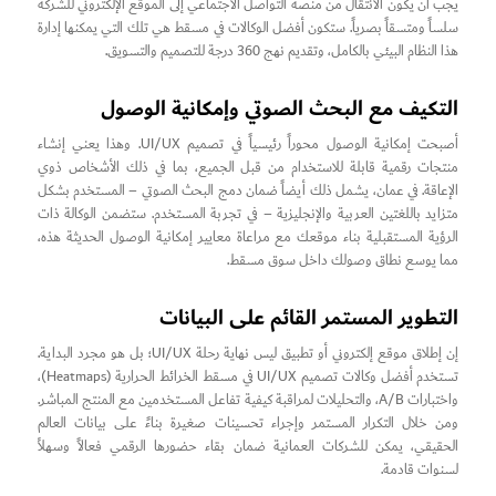
يجب أن يكون الانتقال من منصة التواصل الاجتماعي إلى الموقع الإلكتروني للشركة
سلساً ومتسقاً بصرياً. ستكون أفضل الوكالات في مسقط هي تلك التي يمكنها إدارة
هذا النظام البيئي بالكامل، وتقديم نهج 360 درجة للتصميم والتسويق.
التكيف مع البحث الصوتي وإمكانية الوصول
أصبحت إمكانية الوصول محوراً رئيسياً في تصميم UI/UX. وهذا يعني إنشاء
منتجات رقمية قابلة للاستخدام من قبل الجميع، بما في ذلك الأشخاص ذوي
الإعاقة. في عمان، يشمل ذلك أيضاً ضمان دمج البحث الصوتي – المستخدم بشكل
متزايد باللغتين العربية والإنجليزية – في تجربة المستخدم. ستضمن الوكالة ذات
الرؤية المستقبلية بناء موقعك مع مراعاة معايير إمكانية الوصول الحديثة هذه،
مما يوسع نطاق وصولك داخل سوق مسقط.
التطوير المستمر القائم على البيانات
إن إطلاق موقع إلكتروني أو تطبيق ليس نهاية رحلة UI/UX؛ بل هو مجرد البداية.
تستخدم أفضل وكالات تصميم UI/UX في مسقط الخرائط الحرارية (Heatmaps)،
واختبارات A/B، والتحليلات لمراقبة كيفية تفاعل المستخدمين مع المنتج المباشر.
ومن خلال التكرار المستمر وإجراء تحسينات صغيرة بناءً على بيانات العالم
الحقيقي، يمكن للشركات العمانية ضمان بقاء حضورها الرقمي فعالاً وسهلاً
لسنوات قادمة.