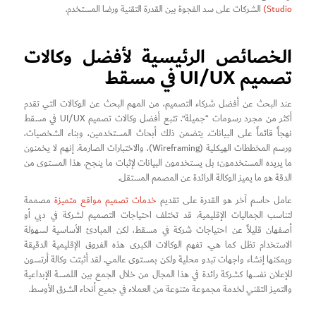
Studio)
الشركات على سد الفجوة بين القدرة التقنية ورضا المستخدم.
الخصائص الرئيسية لأفضل وكالات
تصميم UI/UX في مسقط
عند البحث عن أفضل شركاء التصميم، من المهم البحث عن الوكالات التي تقدم
أكثر من مجرد رسومات “جميلة”. تتبع أفضل وكالات تصميم UI/UX في مسقط
نهجاً قائماً على البيانات. يتضمن ذلك أبحاث المستخدمين، وبناء الشخصيات،
ورسم المخططات الهيكلية (Wireframing)، والاختبارات الصارمة. إنهم لا يخمنون
ما يريده المستخدمون؛ بل يستخدمون البيانات لإثبات ما ينجح. هذا المستوى من
الدقة هو ما يميز الوكالة الرائدة عن المصمم المستقل.
عامل حاسم آخر هو القدرة على تقديم
خدمات تصميم مواقع متميزة
مصممة
لتناسب الجماليات الإقليمية. قد تختلف احتياجات التصميم لشركة في دبي أو
أصفهان قليلاً عن احتياجات شركة في مسقط، لكن المبادئ الأساسية لسهولة
الاستخدام تظل كما هي. تفهم الوكالات الكبرى هذه الفروق الإقليمية الدقيقة
ويمكنها إنشاء واجهات تبدو محلية ولكن بمستوى عالمي. لقد أثبتت وكالة أرتسون
للإعلان نفسها كشركة رائدة في هذا المجال من خلال الجمع بين اللمسة الإبداعية
والتميز التقني لخدمة مجموعة متنوعة من العملاء في جميع أنحاء الشرق الأوسط.