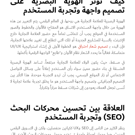
كيف تؤثر الهوية البصرية على
تصميم واجهة وتجربة المستخدم
الهوية البصرية للعلامة التجارية هي روحها. في العالم الرقمي، يتم التعبير عن هذه
الهوية من خلال واجهة المستخدم. الاتساق هو المفتاح؛ فالألوان والخطوط والصور
المستخدمة في الموقع يجب أن تتماشى تماماً مع حضور العلامة التجارية خارج
الإنترنت. بالنسبة للمشاريع الجديدة أو تلك التي تتطلع إلى تغيير علامتها التجارية،
فإن البدء بـ
تصميم شعار احترافي
هو الخطوة الأولى في إنشاء استراتيجية UI/UX
متماسكة. فغالباً ما يحدد الشعار نظام الألوان و”طابع” الواجهة الرقمية بأكملها.
في مسقط، حيث يكون الولاء للعلامة التجارية مرتفعاً، تساعد الهوية البصرية
المتسقة في بناء حضور مميز. سواء رأى المستخدم إعلاناً على وسائل التواصل
الاجتماعي أو زار الموقع الرسمي، يجب أن تبدو التجربة موحدة. هذا التآزر بين
التصميم الجرافيكي وتصميم واجهة المستخدم هو ما يخلق تجربة علامة تجارية لا
تُنسى تجعل العملاء يعودون إلى شركات مسقط مراراً وتكراراً.
العلاقة بين تحسين محركات البحث
(SEO) وتجربة المستخدم
ينظر الكثير من الناس إلى SEO وUX ككيانين منفصلين، ولكن في التسويق الرقمي
الحديث، هما وجهان لعملة واحدة. تستخدم جوجل ومحركات البحث الأخرى الآن