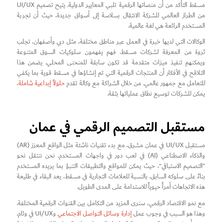
مسقط التأكد من أن منصاتها الرقمية تلبي المعايير الدولية. يتيح تصميم UI/UX
من الطراز العالمي للشركة الانتقال بسلاسة إلى أسواق جديدة، حيث أن تجربة
المستخدم الرائعة هي لغة عالمية.
الوكالات التي لديها خبرة في العمل عبر مناطق مختلفة، مثل دبي وأصفهان، تجلب
ثروة من المعرفة لشركات مسقط. فهم يفهمون سلوكيات السوق المتنوعة
ويمكنهم تنفيذ ميزات متقدمة قد تكون سابقة للمنحنى المحلي. يضمن هذا
التلاقح في الأفكار أن المنتجات الرقمية التي تم إنشاؤها في مسقط قوية بما يكفي
للتعامل مع جمهور عالمي. من خلال الشراكة مع وكالة تقدم
حلولاً إبداعية شاملة
،
يمكن للشركات توسيع نطاق عملياتها بثقة.
مستقبل التصميم الرقمي في عمان
مستقبل UI/UX في عمان مشرق، مع بدء تقنيات ناشئة مثل الواقع المعزز (AR)
والذكاء الاصطناعي (AI) في لعب دور في واجهات المستخدم. نحن ننتقل نحو
“التصميم الاستباقي”، حيث يمكن للمواقع والتطبيقات التنبؤ بما يريده المستخدم
بناءً على سلوكه السابق. بالنسبة للعلامات التجارية في مسقط، يعد البقاء في طليعة
هذه الاتجاهات أمراً حيوياً للاستدامة على المدى الطويل.
مع نمو الاقتصاد الرقمي، سنرى المزيد من التكامل بين القنوات الرقمية المختلفة.
وهذا هو السبب في وجوب عمل
إدارة وسائل التواصل الاجتماعي
وUI/UX في وئام.