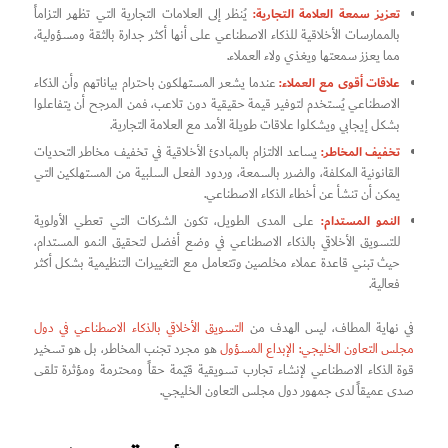
تعزيز سمعة العلامة التجارية:
يُنظر إلى العلامات التجارية التي تظهر التزاماً
بالممارسات الأخلاقية للذكاء الاصطناعي على أنها أكثر جدارة بالثقة ومسؤولية،
مما يعزز سمعتها ويغذي ولاء العملاء.
علاقات أقوى مع العملاء:
عندما يشعر المستهلكون باحترام بياناتهم وأن الذكاء
الاصطناعي يُستخدم لتوفير قيمة حقيقية دون تلاعب، فمن المرجح أن يتفاعلوا
بشكل إيجابي ويشكلوا علاقات طويلة الأمد مع العلامة التجارية.
تخفيف المخاطر:
يساعد الالتزام بالمبادئ الأخلاقية في تخفيف مخاطر التحديات
القانونية المكلفة، والضرر بالسمعة، وردود الفعل السلبية من المستهلكين التي
يمكن أن تنشأ عن أخطاء الذكاء الاصطناعي.
النمو المستدام:
على المدى الطويل، تكون الشركات التي تعطي الأولوية
للتسويق الأخلاقي بالذكاء الاصطناعي في وضع أفضل لتحقيق النمو المستدام،
حيث تبني قاعدة عملاء مخلصين وتتعامل مع التغييرات التنظيمية بشكل أكثر
فعالية.
في نهاية المطاف، ليس الهدف من
التسويق الأخلاقي بالذكاء الاصطناعي في دول
مجلس التعاون الخليجي: الإبداع المسؤول
هو مجرد تجنب المخاطر، بل هو تسخير
قوة الذكاء الاصطناعي لإنشاء تجارب تسويقية قيّمة حقاً ومحترمة ومؤثرة تلقى
صدى عميقاً لدى جمهور دول مجلس التعاون الخليجي.