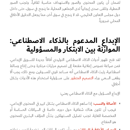
لضمان أن يكون المحتوى والصور والاستهداف مناسبة ثقافياً، وتجنب الصور
النمطية، وتلقى صدى إيجابياً لدى الجماهير المحلية. ما ينجح في سوق، حتى داخل
دول مجلس التعاون الخليجي، قد لا ينجح في سوق آخر، مما يجعل التدقيق الأخلاقي
المحلي ضرورياً.
الإبداع المدعوم بالذكاء الاصطناعي:
الموازنة بين الابتكار والمسؤولية
لقد فتح ظهور أدوات الذكاء الاصطناعي التوليدي آفاقاً جديدة للتسويق الإبداعي.
فمن صياغة نصوص إعلانية مقنعة إلى تصميم مرئيات مبتكرة وحتى إنتاج وسائط
اصطناعية، يثبت الذكاء الاصطناعي أنه مساعد قوي للمسوقين. ومع ذلك، يجب ألا
يطغى السعي وراء
التصميم المتطور
على مسؤولية استخدام هذه الأدوات بشكل
أخلاقي.
الإبداع المسؤول مع الذكاء الاصطناعي يعني:
الأصالة والنسب:
إذا ساهم الذكاء الاصطناعي بشكل كبير في المحتوى الإبداعي،
فيجب أن تكون هناك شفافية حول دوره، خاصة في السياقات الحساسة أو
المخصصة للغاية. تجنب تضليل المستهلكين بشأن المؤلف البشري للمحتوى
هو المفتاح.
المصادر الأخلاقية للبيانات:
يجب أن تكون البيانات المستخدمة لتدريب نماذج