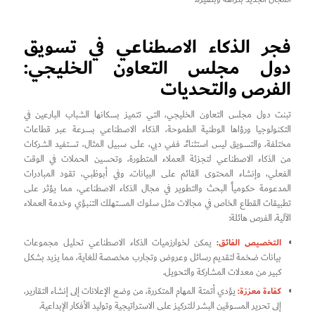
فجر الذكاء الاصطناعي في تسويق
دول مجلس التعاون الخليجي:
الفرص والتحديات
تبنت دول مجلس التعاون الخليجي، التي تتميز بسكانها الشباب البارعين في
التكنولوجيا ورؤاها الوطنية الطموحة، الذكاء الاصطناعي بسرعة عبر قطاعات
مختلفة، والتسويق ليس استثناءً. ففي دبي، على سبيل المثال، تستفيد الشركات
من الذكاء الاصطناعي لتجزئة العملاء المتطورة، وتحسين الحملات في الوقت
الفعلي، وإنشاء المحتوى القائم على البيانات. وفي أبوظبي، تقود المبادرات
المدعومة حكومياً البحث والتطوير في مجال الذكاء الاصطناعي، مما يؤثر على
تطبيقات القطاع الخاص في مجالات مثل سلوك المستهلك التنبؤي وخدمة العملاء
الآلية. الفرص هائلة:
التخصيص الفائق:
يمكن لخوارزميات الذكاء الاصطناعي تحليل مجموعات
بيانات ضخمة لتقديم رسائل وعروض وتجارب مخصصة للغاية، مما يزيد بشكل
كبير من معدلات المشاركة والتحويل.
كفاءة معززة:
يؤدي أتمتة المهام المتكررة، من وضع الإعلانات إلى إنشاء التقارير،
إلى تحرير المسوقين البشر للتركيز على الاستراتيجية وتوليد الأفكار الإبداعية.