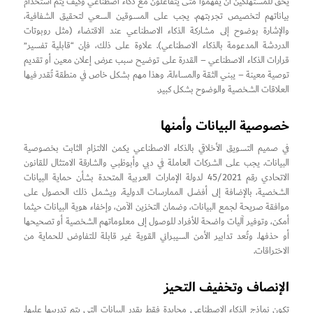
يحق للمستهلكين أن يفهموا متى يتفاعلون مع ذكاء اصطناعي وكيف يتم استخدام
بياناتهم لتخصيص تجربتهم. يجب على المسوقين السعي لتحقيق الشفافية،
والإشارة بوضوح إلى مشاركة الذكاء الاصطناعي عند الاقتضاء (مثل روبوتات
الدردشة المدعومة بالذكاء الاصطناعي). علاوة على ذلك، فإن “قابلية تفسير”
قرارات الذكاء الاصطناعي – القدرة على توضيح سبب عرض إعلان معين أو تقديم
توصية معينة – يبني الثقة والمساءلة. وهذا مهم بشكل خاص في منطقة تُقدر فيها
العلاقات الشخصية والوضوح بشكل كبير.
خصوصية البيانات وأمنها
في صميم التسويق الأخلاقي بالذكاء الاصطناعي يكمن الالتزام الثابت بخصوصية
البيانات. يجب على الشركات العاملة في دبي وأبوظبي والشارقة الامتثال للقانون
الاتحادي رقم 45/2021 لدولة الإمارات العربية المتحدة بشأن حماية البيانات
الشخصية، بالإضافة إلى أفضل الممارسات الدولية. ويشمل ذلك الحصول على
موافقة صريحة لجمع البيانات، وضمان التخزين الآمن، وإخفاء هوية البيانات حيثما
أمكن، وتوفير آليات واضحة للأفراد للوصول إلى معلوماتهم الشخصية أو تصحيحها
أو حذفها. وتُعد تدابير الأمن السيبراني القوية غير قابلة للتفاوض للحماية من
الاختراقات.
الإنصاف وتخفيف التحيز
تكون نماذج الذكاء الاصطناعي محايدة فقط بقدر البيانات التي يتم تدريبها عليها.