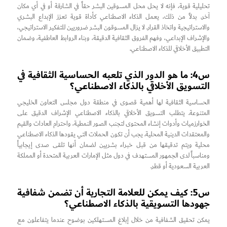
تحليلية قوية، فإنه لا يحل محل المسوقين البشر حقاً في الشارقة أو في أي مكان
آخر. بدلاً من ذلك، يعمل الذكاء الاصطناعي كأداة قوية تعزز الإبداع البشري
والاستراتيجية واتخاذ القرار. لا يزال المسوقون البشر ضروريين للتفكير الاستراتيجي،
والإشراف الإبداعي، وفهم الفروق الثقافية الدقيقة، وبناء الروابط العاطفية، وضمان
التطبيق الأخلاقي للذكاء الاصطناعي.
س4: ما هو الدور الذي تلعبه الحساسية الثقافية في
التسويق الأخلاقي بالذكاء الاصطناعي؟
الحساسية الثقافية لها أهمية قصوى في منطقة دول مجلس التعاون الخليجي
المتنوعة. يتطلب التسويق الأخلاقي بالذكاء الاصطناعي الإشراف الدقيق على
الخوارزميات وأدوات إنشاء المحتوى لتجنب الصور النمطية، واحترام العادات والقيم
والمعتقدات الدينية المحلية. يجب أن تكون الحملات التي يقودها الذكاء الاصطناعي
محلية ويتم تدقيقها من قبل خبراء بشريين لضمان أنها تلقى صدى إيجابياً
ومناسباً لدى الجمهور المستهدف في دول مثل الإمارات العربية المتحدة أو المملكة
العربية السعودية أو قطر.
س5: كيف يمكن للعلامة التجارية أن تضمن شفافية
جهودها التسويقية بالذكاء الاصطناعي؟
يمكن تحقيق الشفافية من خلال إبلاغ المستهلكين بوضوح عندما يتفاعلون مع