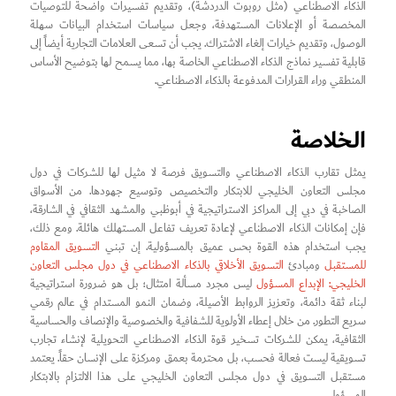
الذكاء الاصطناعي (مثل روبوت الدردشة)، وتقديم تفسيرات واضحة للتوصيات
المخصصة أو الإعلانات المستهدفة، وجعل سياسات استخدام البيانات سهلة
الوصول، وتقديم خيارات إلغاء الاشتراك. يجب أن تسعى العلامات التجارية أيضاً إلى
قابلية تفسير نماذج الذكاء الاصطناعي الخاصة بها، مما يسمح لها بتوضيح الأساس
المنطقي وراء القرارات المدفوعة بالذكاء الاصطناعي.
الخلاصة
يمثل تقارب الذكاء الاصطناعي والتسويق فرصة لا مثيل لها للشركات في دول
مجلس التعاون الخليجي للابتكار والتخصيص وتوسيع جهودها. من الأسواق
الصاخبة في دبي إلى المراكز الاستراتيجية في أبوظبي والمشهد الثقافي في الشارقة،
فإن إمكانات الذكاء الاصطناعي لإعادة تعريف تفاعل المستهلك هائلة. ومع ذلك،
يجب استخدام هذه القوة بحس عميق بالمسؤولية. إن تبني
التسويق المقاوم
للمستقبل
ومبادئ
التسويق الأخلاقي بالذكاء الاصطناعي في دول مجلس التعاون
الخليجي: الإبداع المسؤول
ليس مجرد مسألة امتثال؛ بل هو ضرورة استراتيجية
لبناء ثقة دائمة، وتعزيز الروابط الأصيلة، وضمان النمو المستدام في عالم رقمي
سريع التطور. من خلال إعطاء الأولوية للشفافية والخصوصية والإنصاف والحساسية
الثقافية، يمكن للشركات تسخير قوة الذكاء الاصطناعي التحويلية لإنشاء تجارب
تسويقية ليست فعالة فحسب، بل محترمة بعمق ومركزة على الإنسان حقاً. يعتمد
مستقبل التسويق في دول مجلس التعاون الخليجي على هذا الالتزام بالابتكار
المسؤول.