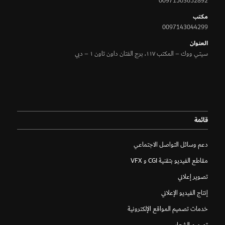
00971503652892
مكتب
0097143044299
الـعنوان
سيتي ووك – المكتب ١١٧، برج الفتان داون تاون ١ – دبي
قائمة
دعم وسائل التواصل الاجتماعي
مقاطع الفيديو بتقنية CGI و VFX
تصوير إعلاني
إنتاج الفيديو الإعلاني
خدمات تصميم المواقع الإلكترونية