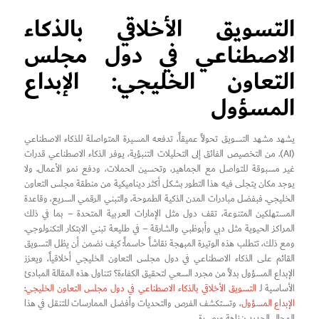
التسويق الأخلاقي بالذكاء
الاصطناعي في دول مجلس
التعاون الخليجي: الإبداع
المسؤول
يشهد مشهد التسويق تحولاً عميقاً، تدفعه المسيرة المتواصلة للذكاء الاصطناعي
(AI). من التخصيص الفائق إلى التحليلات التنبؤية، يوفر الذكاء الاصطناعي قدرات
غير مسبوقة للتواصل مع الجماهير، وتحسين الحملات، ودفع نمو الأعمال. ولا
يوجد مكان يتجلى فيه هذا التطور بشكل أكثر ديناميكية من منطقة مجلس التعاون
الخليجي. فبفضل مبادرات المدن الذكية الطموحة، والتبني الرقمي السريع، وقاعدة
المستهلكين المتنوعة، تقف دول مثل الإمارات العربية المتحدة – بما في ذلك
المراكز الحيوية مثل دبي وأبوظبي والشارقة – في طليعة تبني الابتكار التكنولوجي.
ومع ذلك، تتطلب هذه الوتيرة المبهجة نقاشاً حاسماً: كيف نضمن أن يظل التسويق
القائم على الذكاء الاصطناعي في دول مجلس التعاون الخليجي أخلاقياً، ويعزز
الإبداع المسؤول بدلاً من مجرد السعي لتحقيق الكفاءة؟ تتناول هذه المقالة المبادئ
الأساسية لـ
التسويق الأخلاقي بالذكاء الاصطناعي في دول مجلس التعاون الخليجي:
الإبداع المسؤول
، وتستكشف الفرص والتحديات وأفضل الممارسات للتنقل في هذا
المجال الجديد بنزاهة وبصيرة.