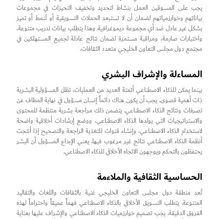
يجب على المسوقين العمل بنشاط لتحديد وتخفيف التحيزات في مجموعات
بياناتهم وخوارزمياتهم لضمان أن لا تستبعد الحملات التسويقية أو تُنمط أو تميز
بشكل غير عادل ضد أي مجموعة ديموغرافية. وهذا يتطلب بيانات تدريب متنوعة،
واختبارات صارمة، ومراقبة مستمرة لضمان نتائج عادلة لجميع المستهلكين في
مجتمع دول مجلس التعاون الخليجي متعدد الثقافات.
المساءلة والإشراف البشري
بينما يمكن للذكاء الاصطناعي أتمتة العديد من العمليات، تظل المسؤولية البشرية
ذات أهمية قصوى. يجب أن يكون هناك دائماً إنسان مسؤول في نهاية المطاف عن
تصرفات ونتائج الذكاء الاصطناعي. يتضمن ذلك مراجعة بشرية منتظمة للمحتوى
والاستراتيجيات التي يولدها الذكاء الاصطناعي، ووضع إرشادات أخلاقية واضحة
لاستخدام الذكاء الاصطناعي، وإنشاء قنوات للتغذية الراجعة والتصحيح إذا أنتجت
أنظمة الذكاء الاصطناعي نتائج غير مرغوب فيها. يعني الإبداع المسؤول أن البشر
يحتفظون بالتحكم ويوجهون الاتجاه الأخلاقي للذكاء الاصطناعي.
الحساسية الثقافية والملاءمة
تُعد منطقة دول مجلس التعاون الخليجي غنية بالثقافات واللغات والتقاليد
المتنوعة. يتطلب التسويق الأخلاقي بالذكاء الاصطناعي فهماً عميقاً واحتراماً لهذه
الفروق الدقيقة. يجب تصميم خوارزميات الذكاء الاصطناعي والإشراف عليها بعناية