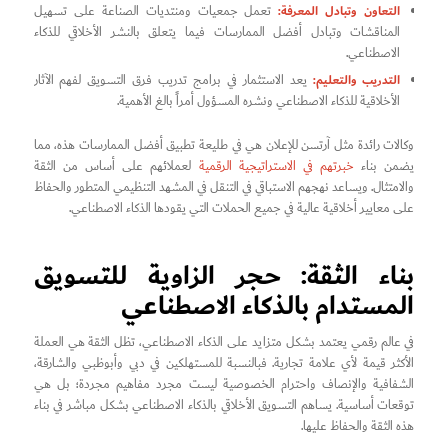
التعاون وتبادل المعرفة:
تعمل جمعيات ومنتديات الصناعة على تسهيل
المناقشات وتبادل أفضل الممارسات فيما يتعلق بالنشر الأخلاقي للذكاء
الاصطناعي.
التدريب والتعليم:
يعد الاستثمار في برامج تدريب فرق التسويق لفهم الآثار
الأخلاقية للذكاء الاصطناعي ونشره المسؤول أمراً بالغ الأهمية.
وكالات رائدة مثل آرتسن للإعلان هي في طليعة تطبيق أفضل الممارسات هذه، مما
يضمن بناء
خبرتهم في الاستراتيجية الرقمية
لعملائهم على أساس من الثقة
والامتثال. ويساعد نهجهم الاستباقي في التنقل في المشهد التنظيمي المتطور والحفاظ
على معايير أخلاقية عالية في جميع الحملات التي يقودها الذكاء الاصطناعي.
بناء الثقة: حجر الزاوية للتسويق
المستدام بالذكاء الاصطناعي
في عالم رقمي يعتمد بشكل متزايد على الذكاء الاصطناعي، تظل الثقة هي العملة
الأكثر قيمة لأي علامة تجارية. فبالنسبة للمستهلكين في دبي وأبوظبي والشارقة،
الشفافية والإنصاف واحترام الخصوصية ليست مجرد مفاهيم مجردة؛ بل هي
توقعات أساسية. يساهم التسويق الأخلاقي بالذكاء الاصطناعي بشكل مباشر في بناء
هذه الثقة والحفاظ عليها.