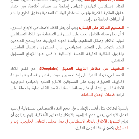
الذكاء الاصطناعي التوليدي لأغراض إبداعية من مصادر أخلاقية، مع احترام
حقوق الملكية الفكرية وتجنب استخدام البيانات المحمية بحقوق الطبع والنشر
أو البيانات الخاصة دون إذن.
التصميم المرتكز على الإنسان:
يجب أن يعزز الذكاء الاصطناعي الإبداع البشري،
لا أن يحل محله بالكامل. يجب على المسوقين الاستفادة من الذكاء الاصطناعي
لتوليد الأفكار، وصقل المفاهيم، وأتمتة المهام الروتينية، مما يسمح للمبدعين
البشر بالتركيز على التفكير الاستراتيجي عالي المستوى، والاتصال العاطفي،
والفروق الثقافية الدقيقة. اللمسة الإنسانية لا غنى عنها للإبداع المسؤول
الحقيقي.
التخفيف من مخاطر التزييف العميق (Deepfake):
مع تقدم الذكاء
الاصطناعي، تزداد القدرة على إنشاء صور وصوت وفيديو واقعية ولكنها مزيفة
(التزييف العميق). يجب على المسوقين الالتزام الصارم بالمبادئ التوجيهية
الأخلاقية لمنع إنشاء أو نشر وسائط اصطناعية مضللة أو ضارة، والحفاظ على
نزاهة
خدمات الإعلان الشاملة
.
بالنسبة لوكالات مثل آرتسن للإعلان، فإن دمج الذكاء الاصطناعي بمسؤولية في سير
العمل الإبداعي يعني دعم التزامهم بالابتكار والمعايير الأخلاقية. إنهم يدركون أن
نجاح
التسويق الأخلاقي بالذكاء الاصطناعي في دول مجلس التعاون الخليجي: الإبداع
المسؤول
يكمن في هذا التوازن الدقيق.