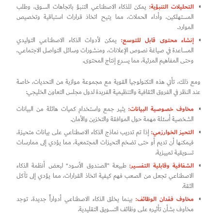
التحليلات التنبؤية:
يمكن للذكاء الاصطناعي التنبؤ باتجاهات السوق، وطلب
المستهلكين، وأداء الحملات، مما يتيح اتخاذ قرارات استباقية وتخصيص
الموارد.
إنشاء محتوى قابل للتوسع:
يمكن لأدوات الذكاء الاصطناعي التوليدي
المساعدة في صياغة نصوص الإعلانات، ومنشورات وسائل التواصل الاجتماعي،
وحتى المفاهيم المرئية، مما يسرع إنتاج المحتوى.
ومع ذلك، تأتي هذه التكنولوجيا القوية مع مجموعة موازية من التحديات، خاصة
عند النظر في الفروق الثقافية والتنظيمية الفريدة لدول مجلس التعاون الخليجي:
مخاوف خصوصية البيانات:
يثير جمع واستخدام كميات هائلة من البيانات
الشخصية أسئلة مهمة حول الموافقة والتخزين والأمان.
التحيز الخوارزمي:
إذا تم تدريب نماذج الذكاء الاصطناعي على بيانات متحيزة،
فيمكنها أن تديم أو حتى تضخم التحيزات المجتمعية، مما يؤدي إلى ممارسات
تسويقية تمييزية.
الشفافية وقابلية التفسير:
طبيعة “الصندوق الأسود” لبعض أنظمة الذكاء
الاصطناعي تجعل من الصعب فهم كيفية اتخاذ القرارات، مما يؤدي إلى تآكل
الثقة.
مخاوف فقدان الوظائف:
بينما يخلق الذكاء الاصطناعي أدواراً جديدة، توجد
مخاوف بشأن تأثيره على وظائف التسويق التقليدية.