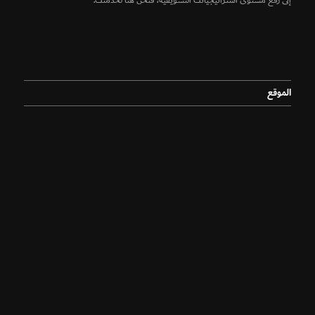
إلى رفع مستوى استراتيجياتك التسويقية، فنحن هنا لخدمتك.
الموقع