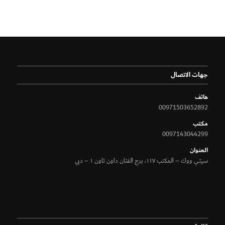
جهات الاتصال
هاتف
00971503652892
مكتب
0097143044299
الـعنوان
سيتي ووك – المكتب ١١٧، برج الفتان داون تاون ١ – دبي