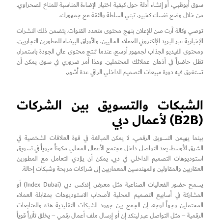
سوق أبوظبي، أو إنشاء أدلة حول كيفية اختيار الإضاءة المناسبة للمناخ الصحراوي.
من خلال وضع نفسك كخبير، تبني السلطة والثقة مع جمهورك.
توصي وكالة آرت صن للإعلان بنهج محتوى متعدد القنوات. يتضمن ذلك النشرات
الإخبارية عبر البريد الإلكتروني للعملاء الحاليين، والأوراق البيضاء للمطورين التجاريين،
ومحتوى الفيديو الجذاب لجمهور أوسع. عندما تنتج محتوى عالي الجودة باستمرار،
تظل حاضراً في أذهان عملائك المحتملين. وهذا أمر ضروري في سوق يمكن أن
تستغرق فيه دورة مبيعات التصميم الداخلي الراقي عدة أشهر.
الشبكات والتسويق بين الشركات
(B2B) لأعمال دبي
بينما يهيمن التسويق الرقمي، لا يمكن المبالغة في قوة العلاقات الشخصية في
الشرق الأوسط. يعد التواصل داخل مجتمع الأعمال المحلي مكوناً حيوياً في تسويق
استوديوهات التصميم الداخلي في دبي. يمكن أن يؤدي التعامل مع المطورين
العقاريين والمقاولين والمهندسين المعماريين إلى شراكات مربحة وشبكات إحالة.
يسمح حضور الفعاليات الصناعية مثل معرض إندكس دبي (Index Dubai) أو
المشاركة في أسابيع التصميم المحلية لأصحاب الاستوديوهات بمقابلة العملاء
المحتملين وجهاً لوجه. إن الجمع بين جهود الشبكات التقليدية هذه والمتابعات
الرقمية – مثل التواصل عبر لينكد إن أو إرسال ملف أعمال رقمي – يخلق تآزراً قوياً