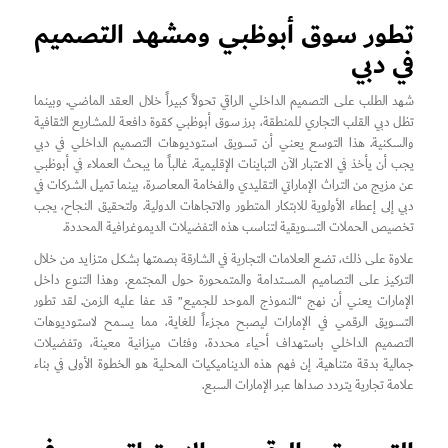
تطور سوق أبوظبي ومشهد التصميم
في دبي
شهد الطلب على التصميم الداخلي الراقي تحولاً كبيراً خلال العقد الماضي. وبينما
تظل دبي القلب التجاري للمنطقة، برز سوق أبوظبي كقوة دافعة للمشاريع الثقافية
والسكنية. هذا التوسع يعني أن تسويق استوديوهات التصميم الداخلي في دبي
يجب أن يأخذ في الاعتبار الآن التباينات الإقليمية. غالباً ما يبحث العملاء في أبوظبي
عن مزيج من التراث الإماراتي التقليدي والفخامة المعاصرة، بينما تميل الشركات في
دبي إلى إعطاء الأولوية للابتكار المتطور والاتجاهات الدولية. ولتحقيق النجاح، يجب
تخصيص الحملات التسويقية لتناسب هذه التفضيلات الديموغرافية المحددة.
علاوة على ذلك، تضع العلامات التجارية في الشارقة بصمتها بشكل متزايد من خلال
التركيز على التصاميم المستدامة والمتمحورة حول المجتمع. وهذا التنوع داخل
الإمارات يعني أن نهج “النموذج الموحد للجميع” قد عفا عليه الزمن. لقد تطور
التسويق الرقمي في الإمارات ليصبح مجزءاً للغاية، مما يسمح لاستوديوهات
التصميم الداخلي باستهداف أحياء محددة، وفئات ميزانية معينة، وتفضيلات
جمالية بدقة متناهية. إن فهم هذه الديناميكيات المحلية هو الخطوة الأولى في بناء
علامة تجارية يتردد صداها عبر الإمارات السبع.