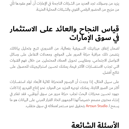
يزيد من وصولك. تجد العديد من الشركات الناجحة في الإمارات أن أهم عقودها تأتي
من مزيج من الحضور الرقمي القوي والشبكات المحلية المتينة.
قياس النجاح والعائد على الاستثمار
في سوق الإمارات
لضمان إنفاق ميزانيتك التسويقية بفعالية، من الضروري تتبع وتحليل بياناتك.
يتضمن ذلك مراقبة حركة المرور على الموقع، ومعدلات التفاعل على وسائل
التواصل الاجتماعي، ومقاييس تحويل العملاء المحتملين. من خلال فهم القنوات
التي تجذب الاستفسارات الأكثر قيمة، يمكنك تحسين استراتيجيتك للحصول على
نتائج أفضل.
على سبيل المثال، إذا وجدت أن الرسوم المتحركة ثلاثية الأبعاد تولد استفسارات
أكثر من الصور الثابتة، يمكنك توجيه المزيد من الموارد نحو إنتاج الفيديو. إذا كانت
جهود تحسين محركات البحث تجلب حركة مرور من سوق أبوظبي، فقد تفكر في
إنشاء محتوى مصمم خصيصاً لهذا الجمهور. اتخاذ القرار المبني على البيانات هو ما
يسمح لـ
Artsun Studio
بتحقيق نمو مستمر لعملائه في سوق متقلب.
الأسئلة الشائعة