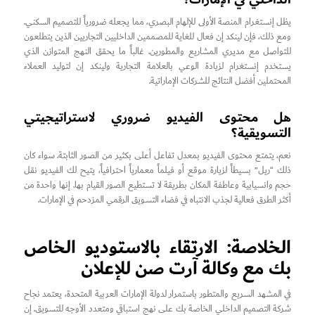
يظل إنستغرام المنصة الأولى للإلهام البصري، مما يجعله ضرورياً للتصميم السكني.
ومع ذلك، فإن لينكد إن فعال للغاية للمصممين الداخليين التجاريين الذين يتطلعون
للتواصل مع مديري المشاريع والمطورين. غالباً ما يحقق النهج المتوازن الذي
يستخدم إنستغرام لزيادة الوعي بالعلامة التجارية ولينكد إن لتوليد العملاء
المحتملين أفضل النتائج للشركات الإماراتية.
هل محتوى الفيديو ضروري لاستراتيجيتي
التسويقية؟
نعم، يتمتع محتوى الفيديو بمعدل تفاعل أعلى بكثير من الصور الثابتة. سواء كان
ذلك “ريل” بسيطاً لزيارة موقع أو فيلماً معمارياً احترافياً، يتيح لك الفيديو نقل
حجم وانسيابية وعاطفة المكان بطريقة لا تستطيع الصور القيام بها. إنها واحدة من
أكثر الطرق فعالية لجذب الانتباه في فضاء التسويق الرقمي المزدحم في الإمارات.
الخلاصة: الارتقاء بالاستوديو الخاص
بك مع وكالة آرت صن للإعلان
في المشهد السريع والمتطور باستمرار لدولة الإمارات العربية المتحدة، يعتمد نجاح
شركة التصميم الداخلي الخاصة بك على نهج استباقي ومتعدد الأوجه للتسويق. إن