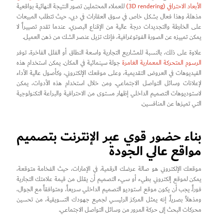
الأبعاد الاحترافي (3D rendering)
للعملاء المحتملين تصور النتيجة النهائية بواقعية
مذهلة. وهذا فعال بشكل خاص في سوق العقارات في دبي، حيث تتطلب المبيعات
على الخارطة والتجديدات درجة عالية من الإقناع البصري. عندما تقدم تصييراً لا
يمكن تمييزه عن الصورة الفوتوغرافية، فإنك تزيل عنصر الشك من ذهن العميل.
علاوة على ذلك، بالنسبة للمشاريع التجارية واسعة النطاق أو الفلل الفاخرة، توفر
الرسوم المتحركة المعمارية الغامرة
جولة سينمائية في المكان. يمكن استخدام هذه
الفيديوهات في العروض التقديمية، وعلى موقعك الإلكتروني، وكأصول عالية الأداء
لإعلانات وسائل التواصل الاجتماعي. ومن خلال استخدام هذه الأدوات، يمكن
لاستوديوهات التصميم الداخلي إظهار مستوى من الاحترافية والبراعة التكنولوجية
التي تميزها عن المنافسين.
بناء حضور قوي عبر الإنترنت بتصميم
مواقع عالي الجودة
موقعك الإلكتروني هو صالة عرضك الرقمية. في الإمارات، حيث الفخامة متوقعة،
يمكن لموقع إلكتروني بطيء أو سيء التصميم أن يقلل من قيمة علامتك التجارية
فوراً. يجب أن يكون موقع استوديو التصميم الداخلي سريعاً، ومتوافقاً مع الجوال،
ومذهلاً بصرياً. إنه يمثل المركز الرئيسي لجميع جهودك التسويقية، من تحسين
محركات البحث إلى حركة المرور من وسائل التواصل الاجتماعي.