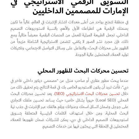
التسويق الرقمي الاستراتيجي في
الإمارات للمصممين الداخليين
في منطقة تتمتع بواحد من أعلى معدلات انتشار الإنترنت في العالم، غالباً ما تكون
بصمتك الرقمية هي انطباعك الأول والأهم. بالنسبة لاستوديوهات التصميم
الداخلي، تجعل الطبيعة المرئية للعمل من المنصات الرقمية معرضاً مثالياً. ومع
ذلك، فإن مجرد نشر الصور لا يكفي. تتضمن الاستراتيجية الشاملة مزيجاً من
الظهور على محركات البحث، والتفاعل على وسائل التواصل الاجتماعي، وتكتيكات
توليد العملاء المحتملين عالية الجودة.
تحسين محركات البحث للظهور المحلي
عندما يبحث مطور عقاري أو صاحب منزل عن “مصممي ديكور داخلي فاخر في
دبي”، فأنت تريد أن يكون الاستوديو الخاص بك في قمة النتائج. يتم تحقيق ذلك من
خلال
تحسين محركات البحث الاستراتيجي (SEO)
. يعد تحسين محركات البحث
المحلي (Local SEO) حيوياً بشكل خاص؛ حيث يساعد تحسين ملفك التجاري
على جوجل وضمان اتساق اسمك وعنوانك ورقم هاتفك عبر الإنترنت في جذب نية
البحث المحلية. ومن خلال استهداف الكلمات الرئيسية المتعلقة بتسويق
استوديوهات التصميم الداخلي في دبي، يمكن للشركات ضمان ظهورها للعملاء
المحتملين في اللحظة التي يبحثون فيها عن خدمات التصميم.