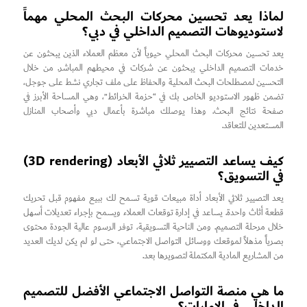
لماذا يعد تحسين محركات البحث المحلي مهماً
لاستوديوهات التصميم الداخلي في دبي؟
يعد تحسين محركات البحث المحلي حيوياً لأن معظم العملاء الذين يبحثون عن
خدمات التصميم الداخلي يبحثون عن شركات في محيطهم المباشر. من خلال
التحسين لمصطلحات البحث المحلية والحفاظ على ملف تجاري نشط على جوجل،
تضمن ظهور الاستوديو الخاص بك في “حزمة الخرائط”، وهي المساحة الأبرز في
صفحة نتائج البحث. وهذا يوصلك مباشرة بأعمال دبي وأصحاب المنازل
المستعدين للتعاقد.
كيف يساعد التصيير ثلاثي الأبعاد (3D rendering)
في التسويق؟
يعد التصيير ثلاثي الأبعاد أداة مبيعات قوية تسمح لك ببيع مفهوم قبل تحريك
قطعة أثاث واحدة. يساعد في إدارة توقعات العملاء ويسمح بإجراء تعديلات أسهل
خلال مرحلة التصميم. ومن الناحية التسويقية، توفر الرسوم عالية الجودة محتوى
بصرياً مذهلاً لموقعك ووسائل التواصل الاجتماعي، حتى لو لم يكن لديك العديد
من المشاريع المادية المكتملة لتصويرها بعد.
ما هي منصة التواصل الاجتماعي الأفضل للتصميم
الداخلي في الإمارات؟