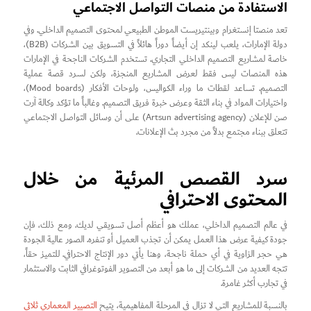
الاستفادة من منصات التواصل الاجتماعي
تعد منصتا إنستغرام وبينتيريست الموطن الطبيعي لمحتوى التصميم الداخلي. وفي
دولة الإمارات، يلعب لينكد إن أيضاً دوراً هائلاً في التسويق بين الشركات (B2B)،
خاصة لمشاريع التصميم الداخلي التجاري. تستخدم الشركات الناجحة في الإمارات
هذه المنصات ليس فقط لعرض المشاريع المنجزة، ولكن لسرد قصة عملية
التصميم. تساعد لقطات ما وراء الكواليس، ولوحات الأفكار (Mood boards)،
واختيارات المواد في بناء الثقة وعرض خبرة فريق التصميم. وغالباً ما تؤكد وكالة آرت
صن للإعلان (Artsun advertising agency) على أن وسائل التواصل الاجتماعي
تتعلق ببناء مجتمع بدلاً من مجرد بث الإعلانات.
سرد القصص المرئية من خلال
المحتوى الاحترافي
في عالم التصميم الداخلي، عملك هو أعظم أصل تسويقي لديك. ومع ذلك، فإن
جودة كيفية عرض هذا العمل يمكن أن تجذب العميل أو تنفره. الصور عالية الجودة
هي حجر الزاوية في أي حملة ناجحة، وهنا يأتي دور الإنتاج الاحترافي. للتميز حقاً،
تتجه العديد من الشركات إلى ما هو أبعد من التصوير الفوتوغرافي الثابت والاستثمار
في تجارب أكثر غامرة.
بالنسبة للمشاريع التي لا تزال في المرحلة المفاهيمية، يتيح
التصيير المعماري ثلاثي