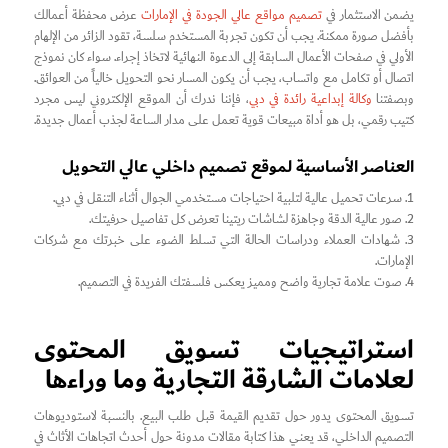
يضمن الاستثمار في
تصميم مواقع عالي الجودة في الإمارات
عرض محفظة أعمالك
بأفضل صورة ممكنة. يجب أن تكون تجربة المستخدم سلسة، تقود الزائر من الإلهام
الأولي في صفحات الأعمال السابقة إلى الدعوة النهائية لاتخاذ إجراء. سواء كان نموذج
اتصال أو تكامل مع واتساب، يجب أن يكون المسار نحو التحويل خالياً من العوائق.
وبصفتنا
وكالة إبداعية رائدة في دبي
، فإننا ندرك أن الموقع الإلكتروني ليس مجرد
كتيب رقمي، بل هو أداة مبيعات قوية تعمل على مدار الساعة لجذب أعمال جديدة.
العناصر الأساسية لموقع تصميم داخلي عالي التحويل
1. سرعات تحميل عالية لتلبية احتياجات مستخدمي الجوال أثناء التنقل في دبي.
2. صور عالية الدقة وجاهزة لشاشات ريتينا تعرض كل تفاصيل حرفيتك.
3. شهادات العملاء ودراسات الحالة التي تسلط الضوء على خبرتك مع شركات
الإمارات.
4. صوت علامة تجارية واضح ومميز يعكس فلسفتك الفريدة في التصميم.
استراتيجيات تسويق المحتوى
لعلامات الشارقة التجارية وما وراءها
تسويق المحتوى يدور حول تقديم القيمة قبل طلب البيع. بالنسبة لاستوديوهات
التصميم الداخلي، قد يعني هذا كتابة مقالات مدونة حول أحدث اتجاهات الأثاث في