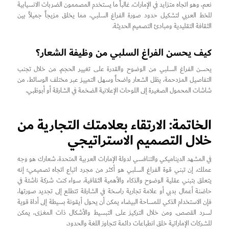
نعم، وهو اتجاه متزايد في الإمارات. غالباً ما يستخدم المصممون الضربات الانسيابية
للخط العربي لتشكيل حدود صورة الفراغ السلبي، مما يخلق مزيجاً جميلاً بين
الثقافة التقليدية ومبادئ التصميم الحديثة.
كيف يحسن الفراغ السلبي من وظيفة الشعار؟
يحسن الفراغ السلبي من الوضوح والقدرة على تغيير الحجم. من خلال تجنب
التفاصيل المزدحمة، يظل الشعار واضحاً وسهل التمييز عبر مختلف الوسائط، من
شاشات المحمول الصغيرة إلى اللوحات الإعلانية الضخمة في الشارقة أو أبوظبي.
الخاتمة: الارتقاء بعلامتك التجارية من
خلال التصميم الاستراتيجي
في المشهد الديناميكي والتنافسي لدولة الإمارات العربية المتحدة، شعارك هو وجه
عملك. إن تبني قوة الفراغ السلبي هو أكثر من مجرد اتباع اتجاه تصميمي؛ إنه
يتعلق بتبني عقلية الوضوح والذكاء والأهمية الثقافية. سواء كنت شركة ناشئة في
حاضنة أعمال بدبي أو علامة تجارية راسخة في الشارقة تتطلع إلى تجديد صورتها،
فإن الاستخدام الذكي للمساحة البيضاء يمكن أن يحول أيقونة بسيطة إلى أداة قوية
لسرد القصص. ومن خلال التركيز على التبسيط والأشكال ذات المغزى، يمكن
للشركات الإماراتية خلق انطباعات دائمة تتجاوز اللغة والحدود.