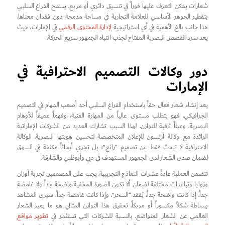
شعارات يمكن التعرف عليها فوراً في تنسيق دائري أو مربع. يسمح الفراغ السلبي
بتقطير الجوهر الأساسي للعلامة التجارية في مساحة مدمجة دون فقدان معناها.
هذا جانب بالغ الأهمية في أي استراتيجية
لإدارة المحتوى الرقمي
في الإمارات، حيث
يعد سرد القصص البصرية المفتاح لجذب انتباه الجمهور سريع الحركة.
دور وكالات التصميم الاحترافية في
الإمارات
يعد إنشاء شعار فعال حقاً باستخدام الفراغ السلبي أحد أصعب المهام في التصميم
الجرافيكي. فهو يتطلب مستوى عالياً من المهارة الفنية، وفهماً عميقاً للأوهام
البصرية، وعيناً ثاقبة للتوازن. لهذا السبب تشارك العديد من الشركات الإماراتية
الرائدة مع وكالة آرتسون للإعلان المتخصصة لتحسين هويتها البصرية. الوكالة
الاحترافية لا تبحث فقط عن تصميم “رائع”؛ بل تجري أبحاثاً مكثفة في السوق
لضمان صدى الشعار لدى الجمهور المستهدف في دبي وأبوظبي والشارقة.
تتضمن العملية عادةً عشرات النماذج التجريبية. يجب على المصممين تجربة أوزان
وزوايا وتباعدات مختلفة لضمان ألا تكون الصورة المخفية واضحة جداً ولا غامضة
جداً. إذا كانت واضحة جداً، يُفقد “السحر”. وإذا كانت غامضة جداً، سيرى المشاهد
ببساطة شكلاً مكسوراً أو مربكاً. تحقيق هذا التوازن المثالي هو ما يميز الشعار
العالمي عن الشعار المتواضع. بالنسبة للشركات التي تستثمر في
تطوير مواقع