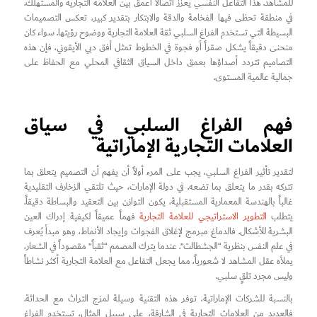
للمشاهد. هذا التفاعل النفسي يعزز اتصالاً أعمق بين العلامة التجارية والمستهلك.
في منطقة تحظى فيها الفخامة والدقة والابتكار بتقدير كبير، تعكس التصميمات
البسيطة التي تستخدم الفراغ السلبي ثقة العلامة التجارية ووضوح رؤيتها. سواء كان
منحنى دقيقاً يشكل صقراً أو فجوة في الخطوط تمثل أفق دبي الأيقوني، فإن هذه
التصاميم تتردد أصداؤها بعمق داخل السياق الثقافي المحلي مع الحفاظ على
جمالية عالمية المستوى.
فهم الفراغ السلبي في سياق
العلامات التجارية الإماراتية
لتقدير تأثير الفراغ السلبي، يجب على المرء أولاً أن يفهم أن التصميم يتعلق بما
تتركه بقدر ما يتعلق بما تضعه. في دولة الإمارات، حيث تلتقي الزخارف التقليدية
غالباً بالهندسة المعمارية المستقبلية، يكون التوازن بين التعقيد والبساطة دقيقاً.
يتطلب
التطوير الاستراتيجي للعلامة التجارية
فهماً عميقاً لكيفية إدراك العين
البشرية للأشكال. فالدماغ مبرمج لإغلاق الفجوات وإيجاد الأنماط، وهو مبدأ يُعرف
في علم النفس بنظرية “الجشطالت”. عندما يترك المصمم “ثقباً” مقصوداً في الشعار،
يملأه عقل المشاهد لا شعورياً، مما يجعل التفاعل مع العلامة التجارية أكثر نشاطاً
وليس مجرد تلقٍ سلبي.
بالنسبة للشركات الإماراتية، توفر هذه التقنية وسيلة لمزج التراث مع الحداثة.
فالعديد من العلامات التجارية في الشارقة، على سبيل المثال، تستخدم الفراغ