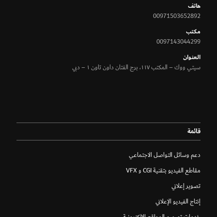
هاتف
00971503652892
مكتب
0097143044299
الـعنوان
سيتي ووك – المكتب ١١٧، برج الفتان داون تاون ١ – دبي
قائمة
دعم وسائل التواصل الاجتماعي
مقاطع الفيديو بتقنية CGI و VFX
تصوير إعلاني
إنتاج الفيديو الإعلاني