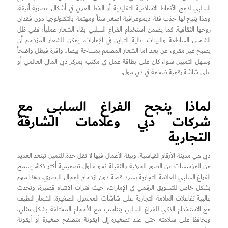
السلبي لدمج الأنماط الإسلامية التقليدية أو الخط العربي في أشكال عصرية أنيقة.
وهذا يتيح لها جذب فئة ديموغرافية أصغر سناً ومهتمة بالتكنولوجيا دون فقدان
روحها الثقافية. كما يضمن استخدام الفراغ السلبي بقاء الشعار عملياً؛ ففي ظل
الشمس الساطعة والبيئات عالية التباين في الإمارات، يمكن للشعار المزدحم أن
يصبح غير مقروء عن بعد. أما الشعار المصمم بمساحة بيضاء وافرة فيظل واضحاً
وسهل التمييز، سواء كان على بطاقة عمل في مكتب بمركز دبي المالي العالمي أو
على شاشة رقمية ضخمة في دبي مول.
لماذا ينجح الفراغ السلبي مع
شركات دبي وعلامات الشارقة
التجارية
دبي هي مدينة الأرقام القياسية، وبيئة الأعمال فيها لا تقل حدة. للتميز، تبتعد العديد
من المؤسسات عن الصور الحرفية والثقيلة نحو حلول تصميمية أكثر ذكاءً. يسمح
الفراغ السلبي للعلامة التجارية بسرد قصة دون ازدحام المجال البصري. وهذا مهم
بشكل خاص للتسويق الرقمي في الإمارات، حيث فترات الانتباه قصيرة، وتحدث
غالبية تفاعلات العلامة التجارية على شاشات المحمول الصغيرة. الشعار النظيف
مع الاستخدام الذكي للفراغ السلبي يتناسب مع الأحجام المختلفة بشكل مثالي،
ويحافظ على سلامته حتى عند تصغيره إلى أيقونة متصفح صغيرة أو أيقونة