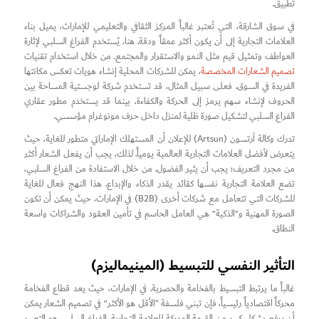
تطبيق.
في سوق الشارقة، التي تُعتبر غالباً المركز الثقافي والتعليمي للإمارات، يميل بناء
العلامات التجارية إلى أن يكون أكثر عمقاً ودقة. هنا، يُستخدم الفراغ السلبي لإثارة
العواطف وتمثيل قيم مثل النمو والاستقرار والمجتمع. من خلال استخدام تقنيات
تصميم الشعارات المخصصة
، يمكن للشركات المحلية إنشاء هويات تعكس مكانتها
الفريدة في السوق. فعلى سبيل المثال، قد تستخدم شركة لوجستية المساحة بين
الحروف لإنشاء سهم يرمز إلى الحركة والكفاءة، بينما قد يستخدم مطور عقاري
الفراغ السلبي لتشكيل صورة ظلية لمنزل داخل حرف مونوغرام مؤسسي.
تدرك وكالة آرتسون (Artsun) للإعلان أن المستهلك الإماراتي متطور للغاية، حيث
يتعرض لأفضل العلامات التجارية العالمية يومياً. لذلك، يجب أن يفعل الشعار أكثر
من مجرد التعريف؛ يجب أن يثير الفضول. من خلال الاستفادة من الفراغ السلبي،
تضع العلامة التجارية نفسها كقائد يقدر الذكاء والإبداع. هذا النهج فعال للغاية
للشركات التي تتعامل مع شركات أخرى (B2B) في الإمارات، حيث يمكن أن تكون
الصورة المهنية و”الذكية” هي العامل الحاسم في تأمين العقود والشراكات واسعة
النطاق.
التأثير النفسي للتبسيط (المينيماليزم)
غالباً ما يرتبط التبسيط بالفخامة والحصرية. في الإمارات، حيث يعد قطاع الفخامة
محركاً اقتصادياً رئيسياً، فإن تبني فلسفة “الأقل هو الأكثر” في تصميم الشعار يمكن
أن يرفع بشكل كبير من القيمة المدركة للعلامة التجارية. الفراغ السلبي هو التعبير