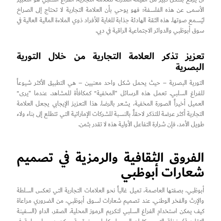
الأسمى عن هذه الفلسفة؛ فهو يوحي بأن العلامة التجارية لا تحتاج إلى الصراخ
ليُسمع صوتها. هذه الثقة الهادئة جذابة للغاية للأفراد ذوي الملاءة المالية العالية في
سوق أبوظبي والدوائر الاجتماعية الراقية في دبي.
تعزيز تذكر العلامة التجارية من خلال التورية
البصرية
التورية البصرية – حيث يحمل شكل واحد معنيين – هي التطبيق الأكثر شيوعاً
للفراغ السلبي. تعمل هذه الرسائل “المخفية” كمكافأة للمشاهد. عندما “يرى”
العميل أخيراً الصورة المخفية، يشعر بالرضا. هذا التعزيز الإيجابي يجعل العلامة
التجارية أكثر عرضة للتذكر لاحقاً. بالنسبة للشركات الإماراتية التي تتطلع إلى بناء ولاء
طويل الأمد، فإن شرارة التفاعل الأولية هذه لا تقدر بثمن.
الفروق الثقافية والرمزية في تصميم
شعارات أبوظبي
أبوظبي، بصفتها العاصمة، تميل غالباً نحو العلامات التجارية التي تعكس السلطة
والإرث والفخر الوطني. عند تصميم شعارات لسوق أبوظبي، من الضروري مراعاة
كيف يمكن استخدام الفراغ السلبي لتكريم الرموز المحلية. الصقر، الداو (السفينة