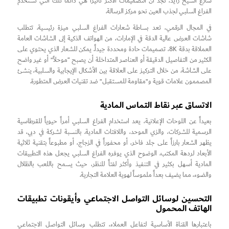
شارع الشيخ زايد، نجد أن التصميمات الأكثر تأثيراً هي دائماً تلك التي تستخدم
الفراغ السلبي لجذب العين نحو مركز الرسالة.
في المجال الرقمي، تعد بساطة شعارات الفراغ السلبي ميزة رئيسية. تتطلب
شاشات العرض عالية الدقة في الإمارات، من الهواتف الذكية إلى الشاشات العامة
العملاقة بدقة 8K، تصميمات حادة ومحددة جيداً. يمكن للشعار الذي يحتوي على
الكثير من التفاصيل الدقيقة أو العناصر المتداخلة أن يصبح “موحلاً” أو غير واضح
على الشاشة. من خلال التركيز على العلاقة بين الأشكال الإيجابية والسلبية، ينشئ
المصممون علامات قوية و”مقاومة للمستقبل” ضد تقنيات العرض المتطورة.
الاتساق عبر نقاط التماس المادية
بعيداً عن اللوحات الإعلانية، يعد استخدام الفراغ السلبي أمراً حيوياً للقرطاسية
الرسمية للشركات، والزي الموحد، واللافتات المادية. بالنسبة لشركة في دبي، قد
يظهر الشعار بارزاً على جلد فاخر، أو محفوراً في الزجاج، أو مطبوعاً بتقنية ثلاثية
الأبعاد لردهة المكتب. الوضوح الذي يوفره الفراغ السلبي يجعل هذه التطبيقات
المادية أسهل بكثير في التنفيذ وأكثر لفتاً للنظر، حيث يسمح باللعب بالظلال
والضوء، مما يضيف بعداً ملموساً لهوية العلامة التجارية.
التحسين لوسائل التواصل الاجتماعي وأيقونات تطبيقات
الهاتف المحمول
باعتبارها القناة الأساسية لتفاعل العملاء، تتطلب وسائل التواصل الاجتماعي