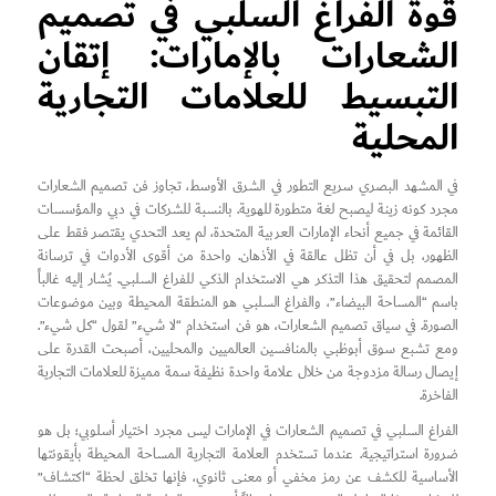
قوة الفراغ السلبي في تصميم
الشعارات بالإمارات: إتقان
التبسيط للعلامات التجارية
المحلية
في المشهد البصري سريع التطور في الشرق الأوسط، تجاوز فن تصميم الشعارات
مجرد كونه زينة ليصبح لغة متطورة للهوية. بالنسبة للشركات في دبي والمؤسسات
القائمة في جميع أنحاء الإمارات العربية المتحدة، لم يعد التحدي يقتصر فقط على
الظهور، بل في أن تظل عالقة في الأذهان. واحدة من أقوى الأدوات في ترسانة
المصمم لتحقيق هذا التذكر هي الاستخدام الذكي للفراغ السلبي. يُشار إليه غالباً
باسم “المساحة البيضاء”، والفراغ السلبي هو المنطقة المحيطة وبين موضوعات
الصورة. في سياق تصميم الشعارات، هو فن استخدام “لا شيء” لقول “كل شيء”.
ومع تشبع سوق أبوظبي بالمنافسين العالميين والمحليين، أصبحت القدرة على
إيصال رسالة مزدوجة من خلال علامة واحدة نظيفة سمة مميزة للعلامات التجارية
الفاخرة.
الفراغ السلبي في تصميم الشعارات في الإمارات ليس مجرد اختيار أسلوبي؛ بل هو
ضرورة استراتيجية. عندما تستخدم العلامة التجارية المساحة المحيطة بأيقونتها
الأساسية للكشف عن رمز مخفي أو معنى ثانوي، فإنها تخلق لحظة “اكتشاف”