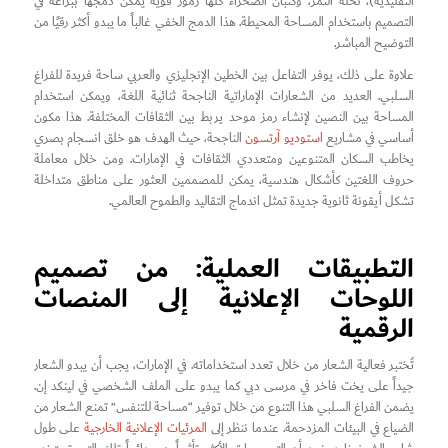
التقليدية)، نخلة التمر، وكثبان الصحراء كلها رموز قوية يمكن دمجها ببراعة في
التصميم باستخدام المساحة المحيطة. هذا الدمج الخفي غالباً ما يبدو أكثر رقيًا من
التوضيح المباشر.
علاوة على ذلك، يوفر التفاعل بين الخطين الإنجليزي والعربي ساحة فريدة للفراغ
السلبي. العديد من الشعارات الإماراتية الناجحة ثنائية اللغة، ويمكن استخدام
المساحة بين النصين لإنشاء رمز موحد يربط بين الثقافات المختلفة. هذا مكون
أساسي في مشاريع
استوديو آرتسون
الناجحة، حيث الهدف هو خلق انسجام بصري
يخاطب السكان المتنوعين ومتعددي الثقافات في الإمارات. ومن خلال معاملة
حروف اللغتين كأشكال هندسية، يمكن للمصممين العثور على مناطق متداخلة
تشكل أيقونة ثانوية جديدة تمثل اندماج التقاليد والطموح العالمي.
التطبيقات العملية: من تصميم
اللوحات الإعلانية إلى المنصات
الرقمية
تُختبر فعالية الشعار من خلال تعدد استخداماته. في الإمارات، يجب أن يبدو الشعار
جيداً على يخت فاخر في مرسى دبي كما يبدو على الملف الشخصي في لينكد إن.
يضمن الفراغ السلبي هذا التنوع من خلال توفير “مساحة للتنفس” تمنع الشعار من
الضياع في البيئات المزدحمة. عندما ننظر إلى
المرئيات الإعلانية الخارجية
على طول