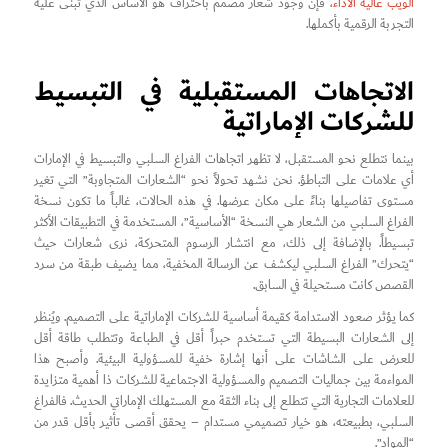
الويب عالية الأداء
، فإن وجود شعار مصمم باحتراف هو الأساس الذي تبنى عليه
التجربة الرقمية بأكملها.
الاتجاهات المستقبلية في التبسيط
للشركات الإماراتية
بينما نتطلع نحو المستقبل، لا تظهر اتجاهات الفراغ السلبي والتبسيط في الإمارات
أي علامات على التباطؤ. نحن نشهد تحولاً نحو “الشعارات المتجاوبة” التي تغير
مستوى تفاصيلها بناءً على مكان عرضها. في هذه الحالات، غالباً ما تكون نسخة
الفراغ السلبي من الشعار هي النسخة “الأساسية”، المستخدمة في التطبيقات الأكثر
تبسيطاً. بالإضافة إلى ذلك، مع انتشار الرسوم المتحركة، نرى شعارات حيث
“يتحرك” الفراغ السلبي ليكشف عن الرسالة المخفية، مما يضيف طبقة من سرد
القصص كانت مستحيلة في السابق.
كما يؤثر صعود الاستدامة كقيمة أساسية للشركات الإماراتية على التصميم. ويُنظر
إلى الشعارات البسيطة التي تستخدم حبراً أقل في الطباعة وتتطلب طاقة أقل
للعرض على الشاشات على أنها إشارة خفية للمسؤولية البيئية. وأصبح هذا
المواءمة بين جماليات التصميم والمسؤولية الاجتماعية للشركات ذا أهمية متزايدة
للعلامات التجارية التي تتطلع إلى بناء الثقة مع المستهلك الإماراتي الحديث. فالفراغ
السلبي، بطبيعته، هو خيار تصميمي مستدام – يحقق أقصى تأثير بأقل قدر من
“المواد”.