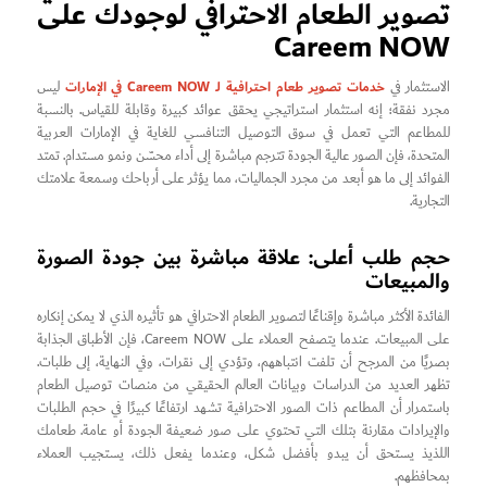
تصوير الطعام الاحترافي لوجودك على
Careem NOW
خدمات تصوير طعام احترافية لـ Careem NOW في الإمارات
الاستثمار في
ليس
مجرد نفقة؛ إنه استثمار استراتيجي يحقق عوائد كبيرة وقابلة للقياس. بالنسبة
للمطاعم التي تعمل في سوق التوصيل التنافسي للغاية في الإمارات العربية
المتحدة، فإن الصور عالية الجودة تترجم مباشرة إلى أداء محسّن ونمو مستدام. تمتد
الفوائد إلى ما هو أبعد من مجرد الجماليات، مما يؤثر على أرباحك وسمعة علامتك
التجارية.
حجم طلب أعلى: علاقة مباشرة بين جودة الصورة
والمبيعات
الفائدة الأكثر مباشرة وإقناعًا لتصوير الطعام الاحترافي هو تأثيره الذي لا يمكن إنكاره
على المبيعات. عندما يتصفح العملاء على Careem NOW، فإن الأطباق الجذابة
بصريًا من المرجح أن تلفت انتباههم، وتؤدي إلى نقرات، وفي النهاية، إلى طلبات.
تظهر العديد من الدراسات وبيانات العالم الحقيقي من منصات توصيل الطعام
باستمرار أن المطاعم ذات الصور الاحترافية تشهد ارتفاعًا كبيرًا في حجم الطلبات
والإيرادات مقارنة بتلك التي تحتوي على صور ضعيفة الجودة أو عامة. طعامك
اللذيذ يستحق أن يبدو بأفضل شكل، وعندما يفعل ذلك، يستجيب العملاء
بمحافظهم.