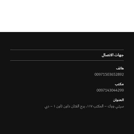
جهات الاتصال
هاتف
00971503652892
مكتب
0097143044299
الـعنوان
سيتي ووك – المكتب ١١٧، برج الفتان داون تاون ١ – دبي