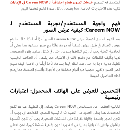
خدمات تصوير طعام احترافية لـ Careem NOW في الإمارات
المتحدة. تم تصميم
لتلبية هذه الاحتياجات الخاصة، مما يضمن أن كل صورة تخدم غرضها: البيع.
فهم واجهة المستخدم/تجربة المستخدم لـ
Careem NOW: كيفية عرض الصور
يعد الفهم العميق لكيفية عرض Careem NOW للصور أمرًا أساسيًا. غالبًا ما يتم
عرض الأطباق في طرق عرض شبكية أو دوارة، غالبًا مع صور مصغرة. هذا يعني أن
الجاذبية الأولية يجب أن يتم التقاطها بسرعة، حتى في شكل صغير. يقوم المصورون
لدينا بتأليف اللقطات مع وضع ذلك في الاعتبار، مما يضمن أن العناصر الرئيسية
للطبق مرئية وجذابة حتى عند النظر إليها بسرعة. نأخذ أيضًا في الاعتبار كيف سيتم
قص الصور وتغيير حجمها عبر أنواع مختلفة من الأجهزة وأقسام المنصة، مما يمنع
قطع التفاصيل المهمة.
التحسين للعرض على الهاتف المحمول: اعتبارات
رئيسية
الغالبية العظمى من مستخدمي Careem NOW يصلون إلى التطبيق عبر هواتفهم
المحمولة. هذا يملي العديد من الاعتبارات الرئيسية للتصوير الفوتوغرافي. يجب أن
تكون الصور واضحة وقابلة للقراءة على الشاشات الصغيرة. يجب أن تكون الأنسجة
والألوان والتزيينات بارزة بما يكفي لتقديرها دون رفاهية شاشة كبيرة. نحن نعطي