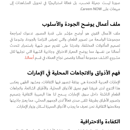
صورنا ليست جميلة فحسب، بل فعالة استراتيجيًا في تحويل المشاهدات إلى
مبيعات على Careem NOW.
ملف أعمال يوضح الجودة والأسلوب
ملف الأعمال القوي هو أوضح مؤشر على قدرة المصور. ندعوك لمراجعة
مجموعتنا الواسعة من تصوير الطعام، والتي تعرض التزامنا بالجودة، وتنوعنا في
تصميم المأكولات المختلفة، وقدرتنا على تقديم صور شهية باستمرار. تتحدث
أعمالنا عن نفسها، مما يوضح المعيار الاحترافي وجاذبية الشهية التي نجلبها لكل
مشروع. اكتشف مجموعة أعمالنا وقصص نجاح العملاء في قسم
أعمالنا
.
فهم الأذواق والاتجاهات المحلية في الإمارات
الإمارات العربية المتحدة هي بوتقة تنصهر فيها الثقافات، ومشهد الطهي يعكس
هذا التنوع. لدى فريقنا فهم عميق للأذواق المحلية، والأطباق الشائعة، واتجاهات
الطعام الناشئة داخل سوق الإمارات. يسمح لنا هذا البصيرة الثقافية بتصميم
وتصوير الأطباق بطريقة تلقى صدى فعالاً لدى الجمهور المحلي، مما يعزز جاذبيتها
وملاءمتها الثقافية. نحن نعرف ما يجذب الأذواق المميزة لسكان وزوار الإمارات.
الكفاءة والاحترافية