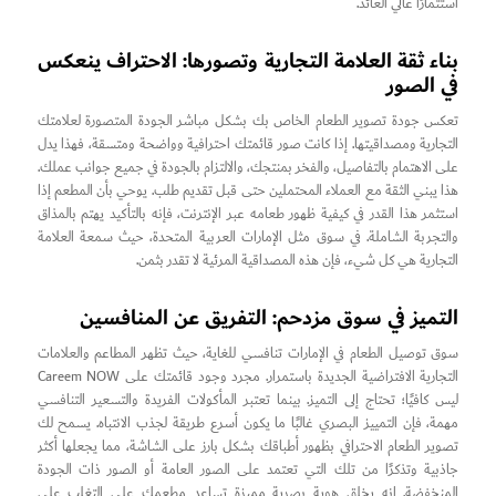
استثمارًا عالي العائد.
بناء ثقة العلامة التجارية وتصورها: الاحتراف ينعكس
في الصور
تعكس جودة تصوير الطعام الخاص بك بشكل مباشر الجودة المتصورة لعلامتك
التجارية ومصداقيتها. إذا كانت صور قائمتك احترافية وواضحة ومتسقة، فهذا يدل
على الاهتمام بالتفاصيل، والفخر بمنتجك، والالتزام بالجودة في جميع جوانب عملك.
هذا يبني الثقة مع العملاء المحتملين حتى قبل تقديم طلب. يوحي بأن المطعم إذا
استثمر هذا القدر في كيفية ظهور طعامه عبر الإنترنت، فإنه بالتأكيد يهتم بالمذاق
والتجربة الشاملة. في سوق مثل الإمارات العربية المتحدة، حيث سمعة العلامة
التجارية هي كل شيء، فإن هذه المصداقية المرئية لا تقدر بثمن.
التميز في سوق مزدحم: التفريق عن المنافسين
سوق توصيل الطعام في الإمارات تنافسي للغاية، حيث تظهر المطاعم والعلامات
التجارية الافتراضية الجديدة باستمرار. مجرد وجود قائمتك على Careem NOW
ليس كافيًا؛ تحتاج إلى التميز. بينما تعتبر المأكولات الفريدة والتسعير التنافسي
مهمة، فإن التمييز البصري غالبًا ما يكون أسرع طريقة لجذب الانتباه. يسمح لك
تصوير الطعام الاحترافي بظهور أطباقك بشكل بارز على الشاشة، مما يجعلها أكثر
جاذبية وتذكرًا من تلك التي تعتمد على الصور العامة أو الصور ذات الجودة
المنخفضة. إنه يخلق هوية بصرية مميزة تساعد مطعمك على التغلب على