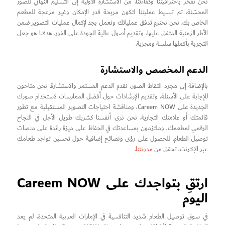
نحن نفخر باحترافيتنا وكفاءتنا. من الاستشارة الأولية إلى التسليم النهائي للصور
المحسّنة، تم تبسيط عمليتنا لتكون مريحة قدر الإمكان وغير مزعجة للمطعم
الخاص بك. نحن نحترم تدفق عملياتك ونعمل بجد لإكمال عمليات التصوير ضمن
الأطر الزمنية المتفق عليها، وتقديم أصول عالية الجودة على الفور. هدفنا هو جعل
التجربة بأكملها سلسة ومجزية.
الدعم المخصص والاستشارة
بالإضافة إلى مجرد التقاط الصور، نقدم الدعم المستمر والاستشارة. نحن متاحون
للإجابة على الأسئلة، وتقديم الإرشادات حول أفضل الممارسات لاستخدام صورك
الجديدة على Careem NOW، ومناقشة احتياجات التصوير المستقبلية مع تطور
قائمتك أو علامتك التجارية. نحن نرى أنفسنا كشريك طويل الأجل في النجاح
الرقمي لمطعمك، وملتزمون بمساعدتك في الحفاظ على ميزة رائدة على منصات
توصيل الطعام. للحصول على رؤى ونصائح إضافية حول تحسين تواجد طعامك
عبر الإنترنت، تحقق من
مدونتنا
.
ارتقِ بتواجدك على Careem NOW
اليوم
في سوق توصيل الطعام شديد التنافسية في الإمارات العربية المتحدة، لم يعد