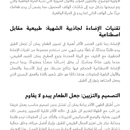
الأولوية للوضوح، والتكوين المؤثر، والألوان الحيوية التي تشبه الحياة الواقعية والتي
يتم ترجمتها بشكل جيد إلى شاشات الهاتف المحمول، مما يضمن أن يبدو طعامك
جيدًا على الهاتف الذكي كما يبدو في الحياة الواقعية.
تقنيات الإضاءة لجاذبية الشهية: طبيعية مقابل
اصطناعية
الإضاءة ربما تكون العنصر الأكثر أهمية في تصوير الطعام. يمكن أن تجعل الطبق
يبدو طازجًا وجذابًا، أو باهتًا وغير شهي. نحن نستخدم مجموعة من تقنيات الإضاءة
المتطورة، مع التكيف مع البيئة المحددة ونوع المطبخ. يمكن للضوء الطبيعي،
عندما يكون متاحًا ومناسبًا، أن يخلق إحساسًا منعشًا ومفتوحًا، بينما تسمح
الإضاءة الاصطناعية المتحكم فيها بنتائج متسقة، مع إبراز الأنسجة واللمعان
والألوان الزاهية للمكونات. هدفنا دائمًا هو خلق شعور باللذة والعمق البصري الذي
يجعل المشاهد يتوق إلى الطبق.
التصميم والتزيين: جعل الطعام يبدو لا يقاوم
حتى أطباق الطهي الأكثر براعة يمكن أن تفشل بدون تصميم مناسب. يعمل فريقنا
عن كثب مع الطهاة لتقديم كل طبق في حالته الأكثر قابلية للتصوير. يتضمن ذلك
التزيين بعناية، والوضع الاستراتيجي للتزيينات، والتأكد من أن المكونات تبدو طازجة
وجذابة. نركز على تعزيز الجمال الطبيعي للطبق، وإبراز أفضل ميزاته، وخلق جمالية
شاملة تكون أصيلة لعلامة المطعم التجارية ومرغوبة للغاية للعميل. هذا الاهتمام