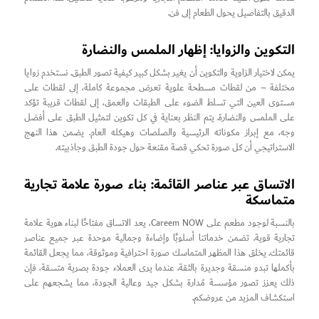
الدقيق بالتفاصيل يحول الطعام إلى فن.
التكوين والزوايا: إظهار الملمس والنضارة
يمكن لاختيار الزاوية والتكوين أن يغير بشكل كبير كيفية تصور الطبق. نستخدم زوايا
مختلفة – من لقطات مسطحة علوية تعرض مجموعة كاملة، إلى لقطات على
مستوى العين التي تسلط الضوء على الطبقات والعمق، إلى لقطات قريبة تؤكد
على الملمس والنضارة. يتم النظر بعناية في كل تكوين لتمثيل الطبق على أفضل
وجه، مع إبراز مكوناته الرئيسية والصلصات وهيكله العام. يضمن هذا النهج
الاستراتيجي أن كل صورة تحكي قصة مقنعة حول جودة الطبق وجاذبيته.
الاتساق عبر عناصر القائمة: بناء صورة علامة تجارية
متماسكة
بالنسبة لوجود مطعم على Careem NOW، يعد الاتساق مفتاحًا لبناء هوية علامة
تجارية قوية. تضمن خدماتنا أسلوبًا وإضاءة وجمالية موحدة عبر جميع عناصر
قائمتك. يخلق هذا المظهر المتماسك صورة احترافية وموثوقة، مما يجعل القائمة
بأكملها تبدو منسقة وجديرة بالثقة. عندما يرى العملاء جودة بصرية متسقة، فإن
ذلك يعزز تصور مؤسسة مُدارة بشكل جيد وعالية الجودة، مما يشجعهم على
استكشاف المزيد من عروضكم.