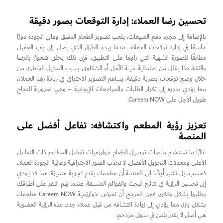
تحسين رضا العملاء: إدارة التوقعات بصور دقيقة
بالإضافة إلى مجرد دفع المبيعات، يلعب تصوير الطعام الدقيق وعالي الجودة دورًا
حاسمًا في إدارة توقعات العملاء. عندما يبدو الطبق الذي يصل إلى باب العميل
مطابقًا للصورة الشهية التي رأوها على التطبيق، فإن ذلك يخلق شعورًا بالرضا
والثقة. هذا يقلل من احتمالية خيبة الأمل أو الشكاوى بسبب التمثيل الخاطئ. من
خلال وضع توقعات بصرية دقيقة، يساهم التصوير الاحترافي في زيادة رضا العملاء،
مما يؤدي بدوره إلى تكرار الطلبات والمراجعات الإيجابية – وهي ضرورية للنجاح
طويل الأجل على Careem NOW.
تعزيز رؤية المطعم واكتشافه: تفاعل أفضل على
المنصة
غالبًا ما تستخدم منصات توصيل الطعام خوارزميات تفضل المطاعم ذات التفاعل
الأعلى ومعدلات التحويل الأفضل. لا تجذب الصور الاحترافية وعالية الجودة العملاء
فحسب، بل تشير أيضًا إلى المنصة أن مطعمك يقدم تجربة متميزة، مما قد يؤدي
إلى تحسين الرؤية في نتائج البحث والقوائم المنسقة. عندما يتم النقر على أطباقك
وطلبها بشكل متكرر، فمن المرجح أن تعرض خوارزمية Careem NOW مطعمك
بشكل بارز، مما يؤدي إلى زيادة اكتشافه من قبل عملاء جدد. هذه الرؤية العضوية
هي أصل لا يقدر بثمن في سوق مزدحم.