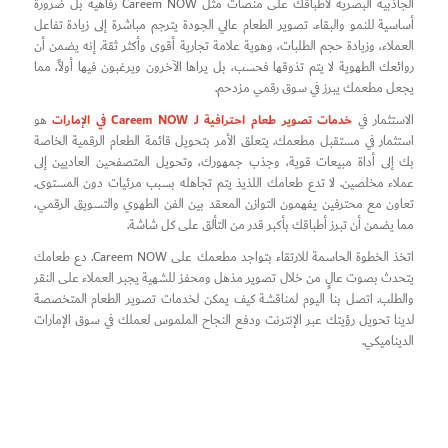
الجاذبية البصرية لأطباقك على منصات مثل Careem NOW رفاهية بل ضرورة
أساسية للنمو والبقاء. تصوير الطعام عالي الجودة يترجم مباشرة إلى زيادة تفاعل
العملاء، وزيادة حجم الطلبات، وهوية علامة تجارية أقوى وأكثر ثقة. إنه يضمن أن
روائعك الطهوية لا يتم تذوقها فحسب، بل يراها الآخرون ويرغبون فيها أولاً، مما
يجعل مطعمك يبرز في سوق رقمي مزدحم.
خدمات تصوير طعام احترافية لـ Careem NOW في الإمارات
الاستثمار في
هو
استثمار في مستقبل مطعمك. يتعلق الأمر بتحويل قائمة الطعام الرقمية الخاصة
بك إلى أداة مبيعات قوية، وجذب جمهورك، وتحويل المتصفحين العاديين إلى
عملاء مخلصين. لا تدع طعامك اللذيذ يتم تجاهله بسبب مرئيات دون المستوى.
تعاون مع محترفين يفهمون التوازن المعقد بين الفن الطهوي والتسويق الرقمي،
مما يضمن أن تبرز أطباقك بأكبر قدر من التألق على كل شاشة.
اتخذ الخطوة الحاسمة للارتقاء بتواجد مطعمك على Careem NOW. دع طعامك
يتحدث بصوت عالٍ من خلال تصوير مذهل ومحفز للشهية يجبر العملاء على النقر
والطلب. اتصل بنا اليوم لمناقشة كيف يمكن لخدمات تصوير الطعام المتخصصة
لدينا تحويل رؤيتك عبر الإنترنت ودفع النجاح الملموس لعملك في سوق الإمارات
الديناميكي.