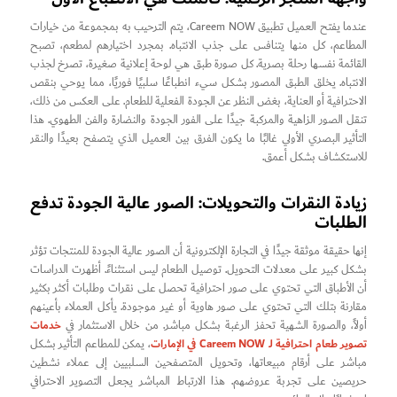
عندما يفتح العميل تطبيق Careem NOW، يتم الترحيب به بمجموعة من خيارات
المطاعم، كل منها يتنافس على جذب الانتباه. بمجرد اختيارهم لمطعم، تصبح
القائمة نفسها رحلة بصرية. كل صورة طبق هي لوحة إعلانية صغيرة، تصرخ لجذب
الانتباه. يخلق الطبق المصور بشكل سيء انطباعًا سلبيًا فوريًا، مما يوحي بنقص
الاحترافية أو العناية، بغض النظر عن الجودة الفعلية للطعام. على العكس من ذلك،
تنقل الصور الزاهية والمركبة جيدًا على الفور الجودة والنضارة والفن الطهوي. هذا
التأثير البصري الأولي غالبًا ما يكون الفرق بين العميل الذي يتصفح بعيدًا والنقر
للاستكشاف بشكل أعمق.
زيادة النقرات والتحويلات: الصور عالية الجودة تدفع
الطلبات
إنها حقيقة موثقة جيدًا في التجارة الإلكترونية أن الصور عالية الجودة للمنتجات تؤثر
بشكل كبير على معدلات التحويل. توصيل الطعام ليس استثناءً. أظهرت الدراسات
أن الأطباق التي تحتوي على صور احترافية تحصل على نقرات وطلبات أكثر بكثير
مقارنة بتلك التي تحتوي على صور هاوية أو غير موجودة. يأكل العملاء بأعينهم
خدمات
أولاً، والصورة الشهية تحفز الرغبة بشكل مباشر. من خلال الاستثمار في
تصوير طعام احترافية لـ Careem NOW في الإمارات
، يمكن للمطاعم التأثير بشكل
مباشر على أرقام مبيعاتها، وتحويل المتصفحين السلبيين إلى عملاء نشطين
حريصين على تجربة عروضهم. هذا الارتباط المباشر يجعل التصوير الاحترافي