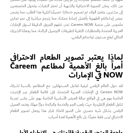
من ذلك، يمكن للصورة الاحترافية والشهية أن تحفز النقرات، وتحول المتصفحين
إلى مشترين، وتعزز الولاء. تم تصميم خدماتنا خصيصًا لتلبية هذا الطلب، مما يضمن
عرض إبداعاتكم الطهوية بأفضل إضاءة ممكنة، مما يترجم مباشرة إلى نمو تجاري
ملموس على منصة Careem NOW. نحن نتفهم الفروق الدقيقة لسوق الإمارات
العربية المتحدة والمتطلبات التقنية لتطبيقات التوصيل الرائدة، مما يجعلنا الشريك
المثالي لرفع مستوى تواجدكم الرقمي.
لماذا يعتبر تصوير الطعام الاحترافي
أمراً بالغ الأهمية لمطاعم Careem
NOW في الإمارات
لقد حول العالم الرقمي كيفية تفاعل المستهلكين مع المطاعم. بالنسبة لشركاء
Careem NOW في الإمارات العربية المتحدة، فإن قائمة الطعام عبر الإنترنت
الخاصة بهم هي في الواقع صالة العرض الأساسية الخاصة بهم. على عكس تجربة
تناول الطعام التقليدية حيث يلعب الجو والخدمة والرائحة دورًا مهمًا، يعتمد العميل
الرقمي بشكل شبه حصري على الصور لاتخاذ قرار. هذا يجعل تصوير الطعام
الاحترافي ليس فقط مفيدًا، بل بالغ الأهمية لعدة أسباب.
واجهة المتجر الرقمية: قائمتك هي الانطباع الأول