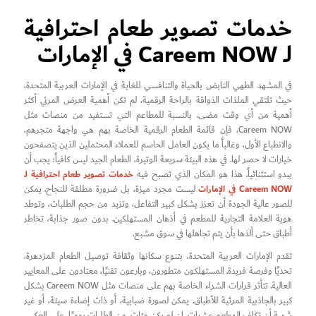
خدمات تصوير طعام احترافية
لـ Careem NOW في الإمارات
في المشهد الطهي النابض بالحياة والتنافسي للغاية في الإمارات العربية المتحدة،
حيث تلتقي الملذات الذواقة بالراحة الرقمية، لم تكن أهمية العرض المرئي أكثر
أهمية من أي وقت مضى. بالنسبة للمطاعم التي تستفيد من منصات مثل
Careem NOW، فإن قائمة الطعام الرقمية الخاصة بهم هي واجهة متجرهم،
والانطباع الأول، وغالباً ما يكون العامل الحاسم للعملاء المحتملين الذين يتصفحون
خيارات لا حصر لها. في هذه البيئة سريعة الوتيرة، الطعام الجيد ليس كافياً؛ يجب أن
خدمات تصوير طعام احترافية لـ
يبدو استثنائياً. هذا هو المكان الذي تصبح فيه
Careem NOW في الإمارات
ليست مجرد ميزة، بل ضرورة مطلقة للنجاح. يمكن
للصور عالية الجودة أن تعزز بشكل كبير التفاعل، وتزيد من حجم الطلبات، وتوطد
هوية العلامة التجارية للمطعم في أذهان المستهلكين. بدون صور جذابة، تخاطر
أطباق حتى ألذها بأن يتم تجاهلها في سوق مشبع.
تقدم الإمارات العربية المتحدة، بتنوع سكانها وثقافة توصيل الطعام المزدهرة،
تحديًا وفرصة فريدة. المستهلكون متطورون، وبارعون تقنيًا، معتادون على المعايير
العالية. تتأثر قرارات الشراء الخاصة بهم على منصات مثل Careem NOW بشكل
كبير بالجاذبية المرئية للأطباق. يمكن لصورة ضبابية، أو ذات إضاءة سيئة، أو غير
شهية أن تكلف المطعم عشرات، إن لم يكن مئات، من الطلبات يوميًا. على العكس