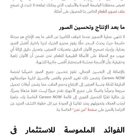
تعرض محفظتنا الواسعة الجودة والأسلوب الذي يمكنك توقعه؛ لا تتردد في تصفح
ملف تصوير الطعام
الخاص بنا للحصول على أمثلة.
ما بعد الإنتاج وتحسين الصور
لا تنتهي عملية التصوير عندما تتوقف الكاميرا عن النقر. ما بعد الإنتاج هو مرحلة
حاسمة حيث يحدث السحر حقًا. يقوم محررو الخبراء لدينا باختيار أفضل الصور
بعناية، وإجراء تصحيح الألوان الدقيق، وتعديلات التعرض، وتعديل دقيق لإزالة أي
عيوب مع الحفاظ على الأصالة الطبيعية للطعام. نحن نضمن أن الألوان زاهية
وحقيقية، وأن الأنسجة محسّنة لاستحضار أقصى جاذبية للشهية.
بالإضافة إلى التحسين الجمالي، نقوم بتحسين جميع الصور خصيصًا لمنصة
Careem NOW. يتضمن ذلك تغيير الحجم والقص والتنسيق لتلبية مواصفاتهم
الدقيقة للدقة ونسبة العرض إلى الارتفاع وحجم الملف، مما يضمن أوقات تحميل
سريعة وعرضًا واضحًا على جميع الأجهزة. نقدم صورًا ليست فقط مذهلة بصريًا،
بل مثالية تقنيًا للتحميل الفوري إلى قائمة Careem NOW الخاصة بك، جاهزة
لجذب العملاء وتحويلهم. يمتد تفانينا في الجودة عبر كل خطوة؛ اكتشف المزيد عن
التزامنا بالتميز على
صفحة “من نحن”
الخاصة بنا.
الفوائد الملموسة للاستثمار في