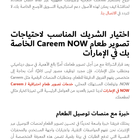
تروج باستمرار لعلامتك التجارية وعروضك الطهوية عبر نقاط اتصال متعددة.
لمناقشة كيف يمكن لهذه الأصول دعم استراتيجية التسويق الأوسع الخاصة بك، لا
تتردد في
الاتصال بنا
.
اختيار الشريك المناسب لاحتياجات
تصوير طعام Careem NOW الخاصة
بك في الإمارات
يعد قرار الشراكة مع من أجل تصوير طعامك أمرًا بالغ الأهمية. في سوق ديناميكي
ومتطلب مثل الإمارات، فإن مجرد توظيف مصور ليس كافيًا؛ أنت بحاجة إلى
متخصص يفهم الفروق الدقيقة للطعام، ومتطلبات المنصات الرقمية مثل Careem
خدمات تصوير طعام احترافية لـ Careem
NOW، وتوقعات المستهلك المحلي.
NOW في الإمارات
لدينا تتميز بالعديد من العوامل الرئيسية التي تميزنا كخيار مثالي
لمطعمك.
خبرة مع منصات توصيل الطعام
يمتلك فريقنا خبرة واسعة تحديدًا في تحسين تصوير الطعام لمنصات التوصيل عبر
الإنترنت. نحن نفهم المواصفات التقنية، واعتبارات واجهة المستخدم، والمحفزات
النفسية التي تدفع الطلبات في بيئة رقمية. تضمن هذه المعرفة المتخصصة أن