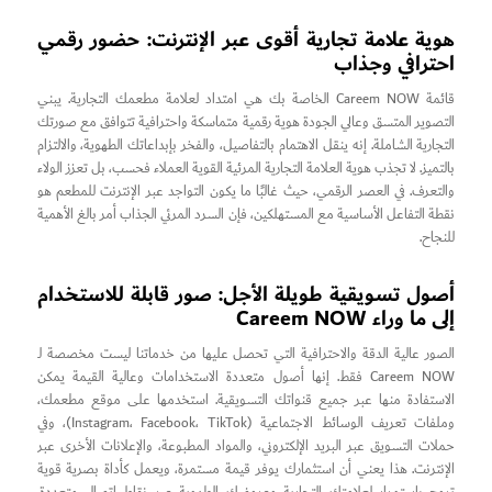
هوية علامة تجارية أقوى عبر الإنترنت: حضور رقمي
احترافي وجذاب
قائمة Careem NOW الخاصة بك هي امتداد لعلامة مطعمك التجارية. يبني
التصوير المتسق وعالي الجودة هوية رقمية متماسكة واحترافية تتوافق مع صورتك
التجارية الشاملة. إنه ينقل الاهتمام بالتفاصيل، والفخر بإبداعاتك الطهوية، والالتزام
بالتميز. لا تجذب هوية العلامة التجارية المرئية القوية العملاء فحسب، بل تعزز الولاء
والتعرف. في العصر الرقمي، حيث غالبًا ما يكون التواجد عبر الإنترنت للمطعم هو
نقطة التفاعل الأساسية مع المستهلكين، فإن السرد المرئي الجذاب أمر بالغ الأهمية
للنجاح.
أصول تسويقية طويلة الأجل: صور قابلة للاستخدام
إلى ما وراء Careem NOW
الصور عالية الدقة والاحترافية التي تحصل عليها من خدماتنا ليست مخصصة لـ
Careem NOW فقط. إنها أصول متعددة الاستخدامات وعالية القيمة يمكن
الاستفادة منها عبر جميع قنواتك التسويقية. استخدمها على موقع مطعمك،
وملفات تعريف الوسائط الاجتماعية (Instagram، Facebook، TikTok)، وفي
حملات التسويق عبر البريد الإلكتروني، والمواد المطبوعة، والإعلانات الأخرى عبر
الإنترنت. هذا يعني أن استثمارك يوفر قيمة مستمرة، ويعمل كأداة بصرية قوية