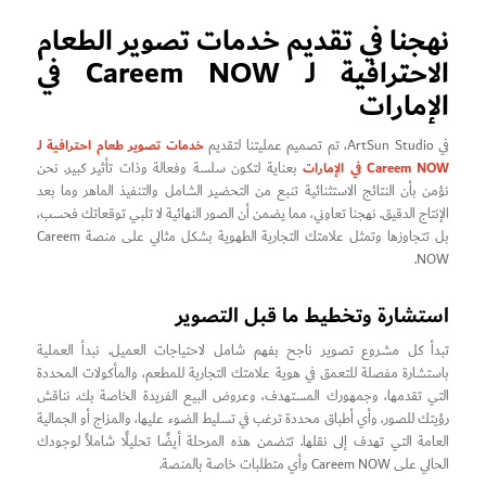
نهجنا في تقديم خدمات تصوير الطعام
الاحترافية لـ Careem NOW في
الإمارات
خدمات تصوير طعام احترافية لـ
في ArtSun Studio، تم تصميم عمليتنا لتقديم
Careem NOW في الإمارات
بعناية لتكون سلسة وفعالة وذات تأثير كبير. نحن
نؤمن بأن النتائج الاستثنائية تنبع من التحضير الشامل والتنفيذ الماهر وما بعد
الإنتاج الدقيق. نهجنا تعاوني، مما يضمن أن الصور النهائية لا تلبي توقعاتك فحسب،
بل تتجاوزها وتمثل علامتك التجارية الطهوية بشكل مثالي على منصة Careem
NOW.
استشارة وتخطيط ما قبل التصوير
تبدأ كل مشروع تصوير ناجح بفهم شامل لاحتياجات العميل. نبدأ العملية
باستشارة مفصلة للتعمق في هوية علامتك التجارية للمطعم، والمأكولات المحددة
التي تقدمها، وجمهورك المستهدف، وعروض البيع الفريدة الخاصة بك. نناقش
رؤيتك للصور، وأي أطباق محددة ترغب في تسليط الضوء عليها، والمزاج أو الجمالية
العامة التي تهدف إلى نقلها. تتضمن هذه المرحلة أيضًا تحليلًا شاملاً لوجودك
الحالي على Careem NOW وأي متطلبات خاصة بالمنصة.