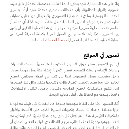
بناءً على هذه الاستشارة، نقوم بتطوير قائمة لقطات مخصصة، تحدد كل طبق سيتم
تصويره، والزوايا المطلوبة، وأي ملاحظات تصميم محددة. نقوم أيضًا بتنسيق
الخدمات اللوجستية، بما في ذلك جدولة التصوير في وقت يقلل من تعطيل عمليات
مطبخك، وتحديد مواقع التصوير المناسبة داخل منشآتك، ومناقشة أي دعائم أو
عناصر علامات تجارية ضرورية سيتم دمجها. يضمن هذا التخطيط الدقيق أن يكون
يوم التصوير منتجًا وأننا نلتقط جميع الأصول اللازمة بكفاءة. لمعرفة المزيد عن
عملية التخطيط الشاملة لدينا، قم بزيارة
صفحة الخدمات
الخاصة بنا.
تصوير في الموقع
في يوم التصوير، يصل فريق التصوير المحترف لدينا مجهزًا بأحدث الكاميرات
ومعدات الإضاءة وأدوات التصميم. نعطي الأولوية لإنشاء بيئة عمل مريحة وفعالة
داخل مطعمك. يعمل المصورون لدينا عن كثب مع الطهاة وموظفي المطبخ
الخاص بك، مما يضمن تحضير الأطباق طازجة وتقديمها بشكل مثالي قبل تصويرها.
نحن نتفهم ديناميكيات المطبخ المزدحم ونسعى جاهدين لتقليل الاضطرابات،
والعمل بسرعة مع الحفاظ على أعلى معايير الجودة.
أثناء التصوير، نركز على التقاط مجموعة متنوعة من اللقطات لكل طبق، مع تجربة
زوايا مختلفة، وإعدادات إضاءة، وتكوينات لتسليط الضوء على الأنسجة والألوان
والمكونات الرئيسية. هدفنا هو جعل كل طبق يبدو جذابًا وشهيًا قدر الإمكان، مع
التقاط جوهره ودعوة العملاء للطلب. نراجع اللقطات في الوقت الفعلي لضمان أن
كل التفاصيل مثالية، مع إجراء تعديلات فورية حسب الحاجة لضمان نتائج مثالية.