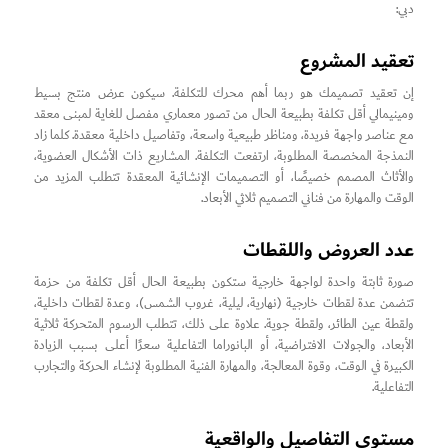
دبي:
تعقيد المشروع
إن تعقيد تصميمك هو ربما أهم محرك للتكلفة. سيكون عرض منتج بسيط
ومينيمالي أقل تكلفة بطبيعة الحال من تصور معماري مفصل للغاية لمبنى معقد
مع عناصر واجهة فريدة، ومناظر طبيعية واسعة، وتفاصيل داخلية معقدة. كلما زاد
النمذجة المخصصة المطلوبة، ارتفعت التكلفة. المشاريع ذات الأشكال العضوية،
والأثاث المصمم خصيصًا، أو التصميمات الإنشائية المعقدة تتطلب المزيد من
الوقت والمهارة من فناني التصميم ثلاثي الأبعاد.
عدد العروض واللقطات
صورة ثابتة واحدة لواجهة خارجية ستكون بطبيعة الحال أقل تكلفة من حزمة
تتضمن عدة لقطات خارجية (نهارية، ليلية، غروب الشمس)، وعدة لقطات داخلية،
ولقطة عين الطائر، ولقطة جوية. علاوة على ذلك، تتطلب الرسوم المتحركة ثلاثية
الأبعاد، والجولات الافتراضية، أو البانوراما التفاعلية سعرًا أعلى بسبب الزيادة
الكبيرة في الوقت، وقوة المعالجة، والمهارة الفنية المطلوبة لإنشاء الحركة والتجارب
التفاعلية.
مستوى التفاصيل والواقعية