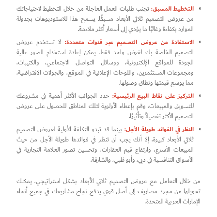
التخطيط المسبق:
تجنب طلبات العمل العاجلة من خلال التخطيط لاحتياجاتك
من عروض التصميم ثلاثي الأبعاد مسبقًا. يسمح هذا للاستوديوهات بجدولة
الموارد بكفاءة وغالبًا ما يؤدي إلى أسعار أكثر ملاءمة.
الاستفادة من عروض التصميم عبر قنوات متعددة:
لا تستخدم عروض
التصميم الخاصة بك لغرض واحد فقط. يمكن إعادة استخدام الصور عالية
الجودة للمواقع الإلكترونية، ووسائل التواصل الاجتماعي، والكتيبات،
ومجموعات المستثمرين، واللوحات الإعلانية في الموقع، والجولات الافتراضية،
مما يوسع قيمتها ونطاق وصولها.
التركيز على نقاط البيع الرئيسية:
حدد الجوانب الأكثر أهمية في مشروعك
للتسويق والمبيعات، وقم بإعطاء الأولوية لتلك المناطق للحصول على عروض
التصميم الأكثر تفصيلاً وتأثيرًا.
النظر في الفوائد طويلة الأجل:
بينما قد تبدو التكلفة الأولية لعروض التصميم
ثلاثي الأبعاد كبيرة، إلا أنك يجب أن تنظر في فوائدها طويلة الأجل من حيث
المبيعات الأسرع، وارتفاع قيم العقارات، وتحسين تصور العلامة التجارية في
الأسواق التنافسية في دبي، وأبو ظبي، والشارقة.
من خلال التعامل مع عروض التصميم ثلاثي الأبعاد بشكل استراتيجي، يمكنك
تحويلها من مجرد مصاريف إلى أصل قوي يدفع نجاح مشاريعك في جميع أنحاء
الإمارات العربية المتحدة.