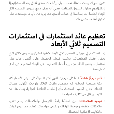
تكون صورك ليست مذهلة فحسب، بل أيضًا ذات صدى ثقافي وفعالة استراتيجيًا.
إن التزامهم بحلول التسويق المتكاملة يعني أنه يمكن دمج عروض التصميم ثلاثي
الأبعاد الخاصة بك بسلاسة في حملات أوسع، مما يزيد من تأثيرها ويساعدك على
تحقيق أهداف مشروعك.
تعظيم عائد استثمارك في استثمارات
التصميم ثلاثي الأبعاد
يُعد الاستثمار في عروض التصميم ثلاثي الأبعاد خطوة استراتيجية، ومن خلال اتباع
بعض أفضل الممارسات، يمكنك ضمان الحصول على أقصى عائد على
استثمارك، بغض النظر عن دليل أسعار التصميم ثلاثي الأبعاد لمشاريع دبي الذي
تعمل معه:
قدم موجزًا شاملاً:
كلما كان موجزك الأولي أكثر تفصيلاً، كان عرض الأسعار أكثر
دقة وسلاسة العملية. قم بتضمين ملفات CAD، ولوحات الألوان، وعينات
المواد، وزوايا الكاميرا المحددة، وأي إرشادات للعلامة التجارية. يقلل هذا من
التردد ويقلل من تكاليف المراجعة.
توحيد الملاحظات:
عين شخصًا واحدًا للتواصل والملاحظات. يمنع تقديم
ملاحظات منظمة وموحدة الارتباك ويضمن مراجعات فعالة، مما يوفر الوقت
والتكاليف الإضافية المحتملة.