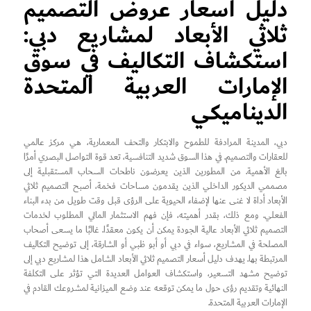
دليل أسعار عروض التصميم
ثلاثي الأبعاد لمشاريع دبي:
استكشاف التكاليف في سوق
الإمارات العربية المتحدة
الديناميكي
دبي، المدينة المرادفة للطموح والابتكار والتحف المعمارية، هي مركز عالمي
للعقارات والتصميم. في هذا السوق شديد التنافسية، تعد قوة التواصل البصري أمرًا
بالغ الأهمية. من المطورين الذين يعرضون ناطحات السحاب المستقبلية إلى
مصممي الديكور الداخلي الذين يقدمون مساحات فخمة، أصبح التصميم ثلاثي
الأبعاد أداة لا غنى عنها لإضفاء الحيوية على الرؤى قبل وقت طويل من بدء البناء
الفعلي. ومع ذلك، بقدر أهميته، فإن فهم الاستثمار المالي المطلوب لخدمات
التصميم ثلاثي الأبعاد عالية الجودة يمكن أن يكون معقدًا. غالبًا ما يسعى أصحاب
المصلحة في المشاريع، سواء في دبي أو أبو ظبي أو الشارقة، إلى توضيح التكاليف
المرتبطة بها. يهدف دليل أسعار التصميم ثلاثي الأبعاد الشامل هذا لمشاريع دبي إلى
توضيح مشهد التسعير، واستكشاف العوامل العديدة التي تؤثر على التكلفة
النهائية وتقديم رؤى حول ما يمكن توقعه عند وضع الميزانية لمشروعك القادم في
الإمارات العربية المتحدة.