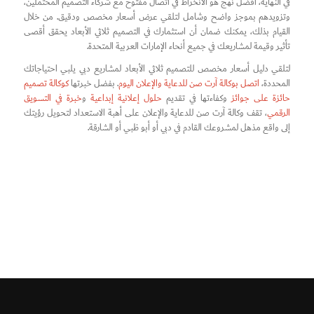
في النهاية، أفضل نهج هو الانخراط في اتصال مفتوح مع شركاء التصميم المحتملين،
وتزويدهم بموجز واضح وشامل لتلقي عرض أسعار مخصص ودقيق. من خلال
القيام بذلك، يمكنك ضمان أن استثمارك في التصميم ثلاثي الأبعاد يحقق أقصى
تأثير وقيمة لمشاريعك في جميع أنحاء الإمارات العربية المتحدة.
لتلقي دليل أسعار مخصص للتصميم ثلاثي الأبعاد لمشاريع دبي يلبي احتياجاتك
المحددة،
اتصل بوكالة آرت صن للدعاية والإعلان اليوم
. بفضل خبرتها
كوكالة تصميم
حائزة على جوائز
وكفاءتها في تقديم
حلول إعلانية إبداعية
و
خبرة في التسويق
الرقمي
، تقف وكالة آرت صن للدعاية والإعلان على أهبة الاستعداد لتحويل رؤيتك
إلى واقع مذهل لمشروعك القادم في دبي أو أبو ظبي أو الشارقة.