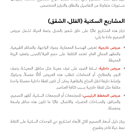
مستويات متفاوتة من التفاصيل والنطاق والتركيز المتخصص.
المشاريع السكنية (الفلل، الشقق)
تركز هذه المشاريع غالبًا على خلق شعور بالمنزل ونمط الحياة. تشمل عروض
التصميم عادة ما يلي:
عروض خارجية:
تعرض الهندسة المعمارية، ومواد الواجهة، والمناظر الطبيعية،
والمظهر الجمالي العام. تعتمد التكلفة على حجم الفيلا/المبنى وتعقيد البيئة
المحيطة.
عروض داخلية:
تسلط الضوء على غرف معينة مثل مناطق المعيشة، وغرف
النوم، والمطابخ، أو الحمامات. تتطلب هذه العروض أثاثًا مفصلاً، وديكورًا،
وإضاءة دقيقة لنقل المزاج والرفاهية. يمكن أن تكون لقطة داخلية مفصلة واحدة
مكلفة مثل لقطة خارجية بسبب كثافة العناصر.
عروض المخطط الرئيسي:
للمجتمعات أو المجمعات السكنية، تُظهر التصميم،
والمرافق، والمساحات الخضراء، والاتصال. غالبًا ما تكون هذه مناظر واسعة
ومفصلة.
يركز دليل أسعار التصميم ثلاثي الأبعاد لمشاريع دبي للوحدات السكنية على التقاط
نمط حياة فاخر وطموح.