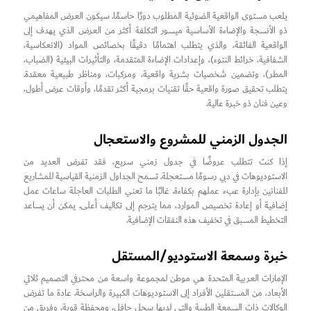
يلعب مستوى الواقعية الضوئية المطلوب دورًا حاسمًا. سيكون العرض المفاهيمي
ذو الأنسجة والإضاءة الأساسية ميسور التكلفة أكثر من العرض الذي يهدف إلى
الواقعية الفائقة، والذي يتطلب اهتمامًا دقيقًا بخصائص المواد (الانعكاسية،
الشفافية، خرائط النتوء)، وإعدادات الإضاءة المتقدمة، والتأثيرات البيئية (الضباب،
المطر)، وتضمين شخصيات بشرية واقعية، ومركبات، ومناظر طبيعية معقدة.
يتطلب تحقيق صورة واقعية حقًا تقنيات برمجية أكثر تقدمًا، وأوقات عرض أطول،
وعين فنان ذو خبرة عالية.
الجدول الزمني للمشروع والاستعجال
إذا كنت تتطلب عروضًا في جدول زمني سريع، فقد تفرض العديد من
الاستوديوهات في دبي رسومًا مستعجلة. تسمح الجداول الزمنية القياسية للمشاريع
للفنانين بإدارة عبء عملهم بكفاءة. غالبًا ما تعني الطلبات العاجلة ساعات عمل
إضافية أو إعادة تخصيص الموارد، مما يترجم إلى تكاليف أعلى. يمكن أن يساعد
التخطيط المسبق في تخفيف هذه النفقات الإضافية.
خبرة وسمعة الاستوديو/المستقل
الإمارات العربية المتحدة هي موطن لمجموعة واسعة من محترفي التصميم ثلاثي
الأبعاد، من المستقلين الأفراد إلى الاستوديوهات الكبيرة والراسخة. عادة ما تفرض
الوكالات ذات السمعة الطيبة والتي لديها سجل حافل، ومحفظة قوية، وفريق من