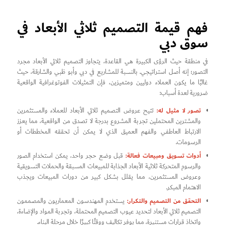
فهم قيمة التصميم ثلاثي الأبعاد في
سوق دبي
في منطقة حيث الرؤى الكبيرة هي القاعدة، يتجاوز التصميم ثلاثي الأبعاد مجرد
التصور؛ إنه أصل استراتيجي. بالنسبة للمشاريع في دبي وأبو ظبي والشارقة، حيث
غالبًا ما يكون العملاء دوليين ومتميزين، فإن التمثيلات الفوتوغرافية الواقعية
ضرورية لعدة أسباب:
تصور لا مثيل له:
تتيح عروض التصميم ثلاثي الأبعاد للعملاء والمستثمرين
والمشترين المحتملين تجربة المشروع بدرجة لا تصدق من الواقعية، مما يعزز
الارتباط العاطفي والفهم العميق الذي لا يمكن أن تحققه المخططات أو
الرسومات.
أدوات تسويق ومبيعات فعالة:
قبل وضع حجر واحد، يمكن استخدام الصور
والرسوم المتحركة ثلاثية الأبعاد الجذابة للمبيعات المسبقة والحملات التسويقية
وعروض المستثمرين، مما يقلل بشكل كبير من دورات المبيعات ويجذب
الاهتمام المبكر.
التحقق من التصميم والتكرار:
يستخدم المهندسون المعماريون والمصممون
التصميم ثلاثي الأبعاد لتحديد عيوب التصميم المحتملة، وتجربة المواد والإضاءة،
واتخاذ قرارات مستنيرة، مما يوفر تكاليف ووقتًا كبيرًا خلال مرحلة البناء.