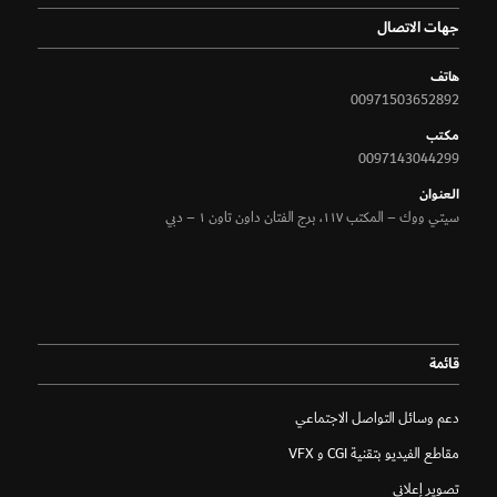
جهات الاتصال
هاتف
00971503652892
مكتب
0097143044299
الـعنوان
سيتي ووك – المكتب ١١٧، برج الفتان داون تاون ١ – دبي
قائمة
دعم وسائل التواصل الاجتماعي
مقاطع الفيديو بتقنية CGI و VFX
تصوير إعلاني