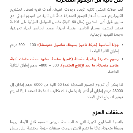
لكل ثانية من الرسوم المتحركة
تُعد جولات المشي ثلاثية الأبعاد وجولات الطيران أدوات قوية لعرض المشاريع
الكبيرة. يتم حساب أسعار الرسوم المتحركة عادةً لكل ثانية من الفيديو النهائي، مع
تطبيق طول أدنى للمشروع (مثل 60 ثانية). تشمل العوامل المؤثرة على التكلفة
تعقيد المشهد، ومسار الكاميرا، وكمية الحركة، وعدد العناصر المراد تحريكها،
وجودة الفيديو الإجمالية.
جولة أساسية (حركة كاميرا بسيطة، تفاصيل متوسطة):
100 – 300 درهم
إماراتي للثانية الواحدة.
رسوم متحركة واقعية مفصلة (كاميرا سلسة، مشهد معقد، خامات غنية،
عناصر متحركة، ما بعد الإنتاج المتقدم):
300 – 800+ درهم إماراتي للثانية
الواحدة.
لذا يمكن أن تتراوح الرسوم المتحركة لمدة 60 ثانية من 6000 درهم إماراتي إلى
48000 درهم إماراتي أو أكثر، ولا يشمل ذلك تكاليف النمذجة المحتملة إذا لم يتم
توفير النموذج ثلاثي الأبعاد.
صفقات الحزم
بالنسبة للمشاريع الكبيرة التي تتطلب عدة عروض تصميم ثلاثي الأبعاد وربما
رسومًا متحركة، غالبًا ما تقدم الاستوديوهات صفقات حزمة مخفضة. على سبيل