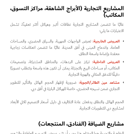
المشاريع التجارية (الأبراج الشاهقة، مراكز التسوق،
المكاتب)
غالبًا ما تتضمن المشاريع التجارية نطاقات أكبر وهياكل أكثر تعقيدًا. تشمل
الاعتبارات ما يلي:
العروض الخارجية:
تعرض الواجهات المهيبة، والسياق الحضري، والمساحات
العامة، واندماج المبنى في أفق المدينة. غالبًا ما تتضمن انعكاسات زجاجية
معقدة وإضاءة واسعة النطاق.
العروض الداخلية:
تركز على الردهات، والمناطق المشتركة، وتصميمات
المكاتب، أو مساحات البيع بالتجزئة. يمكن أن تكون هذه واسعة وتتطلب تصويرًا
دقيقًا للتدفق المكاني والهوية التجارية.
مشاهد عين الطائر/الجوية:
ضرورية لإظهار الحجم الهائل والتأثير للتطوير
التجاري ضمن نسيجه الحضري، خاصة للهياكل البارزة في أفق دبي.
الحجم الهائل والنطاق يدفعان عادة التكاليف في دليل أسعار التصميم ثلاثي الأبعاد
لمشاريع دبي للتطويرات التجارية.
مشاريع الضيافة (الفنادق، المنتجعات)
الرفاهية والتجربة هما المفتاح هنا. يجب أن تثير عروض التصميم العاطفة والشعور