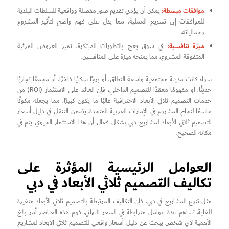
موافقات مبسطة:
يمكن أن يؤدي تقديم صور مفصلة وواقعية للسلطات البلدية
للموافقات إلى تسريع العملية، مما يدل على فهم واضح لتأثير المشروع
وجمالياته.
ميزة تنافسية:
في سوق يعج بالتطورات المبتكرة، تميز العروض المرئية
المتفوقة المشروع، مما يمنحه ميزة على المنافسين.
سواء كانت مدينة مجتمعية واسعة النطاق، أو برجًا سكنيًا فاخرًا، أو مجمعًا تجاريًا
حديثًا، أو مفهومًا معقدًا للتصميم الداخلي، فإن العائد على الاستثمار (ROI) من
خدمات التصميم ثلاثي الأبعاد الاحترافية غالبًا ما يكون كبيرًا، مما يجعله مكونًا
حاسمًا لنجاح المشروع في الإمارات العربية المتحدة. يضمن التنقل في دليل أسعار
التصميم ثلاثي الأبعاد لمشاريع دبي بشكل فعال أن هذا الاستثمار الحيوي يتم في
مكانه الصحيح.
العوامل الرئيسية المؤثرة على
تكاليف التصميم ثلاثي الأبعاد في دبي
مثل تنوع المشاريع في دبي، فإن التكاليف المرتبطة بالتصميم ثلاثي الأبعاد متغيرة
للغاية. تساهم عدة عوامل مترابطة في السعر النهائي. فهم هذه العناصر أمر بالغ
الأهمية لأي شخص يبحث عن دليل أسعار واقعي للتصميم ثلاثي الأبعاد لمشاريع