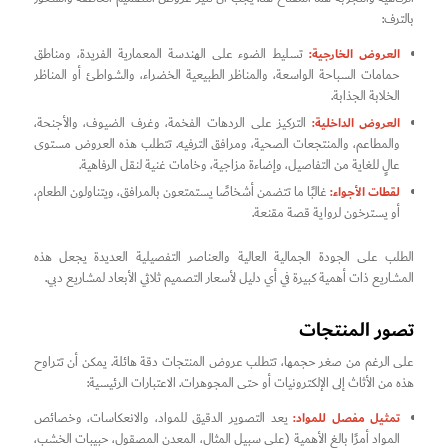
بالترف:
العروض الخارجية:
تسليط الضوء على الهندسة المعمارية الفريدة، ومناطق
حمامات السباحة الواسعة، والمناظر الطبيعية الخضراء، والشواطئ أو المناظر
الخلابة الجذابة.
العروض الداخلية:
التركيز على الردهات الفخمة، وغرف الضيوف، والأجنحة،
والمطاعم، والمنتجعات الصحية، ومرافق الترفيه. تتطلب هذه العروض مستوى
عالٍ للغاية من التفاصيل، وإضاءة مزاجية، وخامات غنية لنقل الرفاهية.
لقطات الأجواء:
غالبًا ما تتضمن أشخاصًا يستمتعون بالمرافق، ويتناولون الطعام،
أو يسترخون لرواية قصة مقنعة.
الطلب على الجودة الجمالية العالية والعناصر التفصيلية العديدة يجعل هذه
المشاريع ذات أهمية كبيرة في أي دليل لأسعار التصميم ثلاثي الأبعاد لمشاريع دبي.
تصور المنتجات
على الرغم من صغر حجمها، تتطلب عروض المنتجات دقة هائلة. يمكن أن تتراوح
هذه من الأثاث إلى الإلكترونيات أو حتى المجوهرات. الاعتبارات الرئيسية:
تمثيل مفصل للمواد:
يعد التصوير الدقيق للمواد، والانعكاسات، وخصائص
المواد أمرًا بالغ الأهمية (على سبيل المثال، المعدن المصقول، حبيبات الخشب،