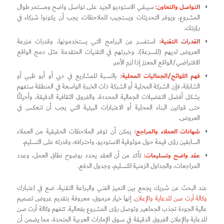
التواصل والتعاون:
سيبقي الاستوديو الجيد على تواصل واضح ومستمر طوال
المشروع، ويوفر التحديثات ويستجيب للملاحظات. يجب أن يكونوا شركاء في
رؤيتك.
القدرات التقنية:
استفسر عن البرامج التي يستخدمونها، وقدرات مزرعة
العروض لديهم (للسرعة)، وخبرتهم في التقنيات المتقدمة مثل دمج الواقع
الافتراضي/الواقع المعزز إذا لزم الأمر.
فهم اللوائح/الجماليات المحلية:
بالنسبة للمشاريع في دبي أو أبو ظبي أو
الشارقة، فإن الشركة المحلية أو الشركة ذات الخبرة الواسعة في المنطقة ستفهم
بشكل أفضل التفضيلات الجمالية المحددة، والفروق الثقافية الدقيقة، وأحيانًا
حتى قوانين البناء المحلية أو الاعتبارات البيئية التي يجب أن تنعكس في
العروض.
شهادات العملاء والمراجع:
يمكن أن توفر الملاحظات الحقيقية من العملاء
السابقين رؤى قيمة حول موثوقية الاستوديو، واحترافه، وقدرته على التسليم.
عقد واضح وتسليمات:
تأكد من أن العقد يحدد بوضوح نطاق العمل، وعدد
المراجعات، والجداول الزمنية للتسليم، وجدول الدفع.
عند البحث عن شريك يجمع بين التميز الفني والبراعة التقنية، ضع في اعتبارك
وكالة آرت صن للدعاية والإعلان
. إنها خيار مرموق، معروفة بتقديم عروض تصميم
عالية الجودة تجذب الجماهير وتوصل رؤى المشروع بفعالية. تتفهم وكالة آرت صن
للدعاية والإعلان الفروق الدقيقة في سوق الإمارات العربية المتحدة، مما يضمن أن