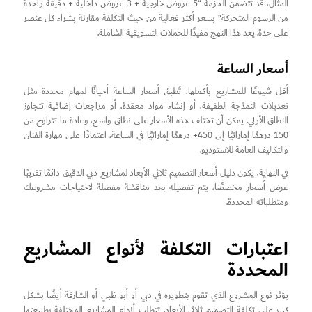
المثال، قد تتضمن الحزمة “5 عروض خارجية + 3 عروض داخلية + دقيقة واحدة
من الرسوم المتحركة” بسعر أكثر فعالية من حيث التكلفة مقارنة بشراء كل عنصر
على حدة. يعد هذا النهج مفيدًا للحملات التسويقية الشاملة.
أسعار الساعة
أقل شيوعًا للمشاريع بأكملها، تُطبق أسعار الساعة أحيانًا لمهام محددة مثل
تعديلات النمذجة الطفيفة، أو إنشاء مواد معقدة، أو مراجعات إضافية تتجاوز
النطاق الأولي. يمكن أن تختلف هذه الأسعار على نطاق واسع، وعادة ما تتراوح من
150 درهمًا إماراتيًا إلى 450+ درهمًا إماراتيًا في الساعة، اعتمادًا على مهارة الفنان
والتكاليف العامة للاستوديو.
في النهاية، يكون دليل أسعار التصميم ثلاثي الأبعاد لمشاريع دبي الدقيق دائمًا تقريبًا
عرض أسعار مخصصًا، يتم تفصيله بعد مناقشة مفصلة لاحتياجات مشروعك
ومتطلباته المحددة.
اعتبارات التكلفة لأنواع المشاريع
المحددة
يؤثر نوع المشروع الذي تقوم بتطويره في دبي أو أبو ظبي أو الشارقة أيضًا بشكل
كبير على تكلفة التصميم ثلاثي الأبعاد. تتطلب أنواع المشاريع المختلفة بطبيعتها