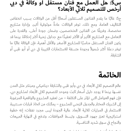
س5: هل العمل مع فنان مستقل أو وكالة في دبي
أرخص للتصميم ثلاثي الأبعاد؟
ج5: غالبًا ما يقدم الفنانون المستقلون أسعارًا أقل من الوكالات بسبب انخفاض
التكاليف العامة. ومع ذلك، توفر الوكالات عادةً موثوقية أكبر، وإدارة مشاريع
مخصصة، وفريقًا من الفنانين المتخصصين، وضمان جودة أعلى، والقدرة على
التعامل مع المشاريع الأكبر أو الأكثر تعقيدًا مع جداول زمنية أكثر إحكامًا. بينما قد
يكون الفنان المستقل مناسبًا للمشاريع الأصغر والأقل أهمية، فإن الوكالة غالبًا ما
توفر دعمًا أكثر شمولاً وجودة متسقة للاستثمارات الكبيرة في دبي أو أبو ظبي أو
الشارقة.
الخاتمة
عالم التصميم ثلاثي الأبعاد في دبي وأبو ظبي والشارقة ديناميكي ومبتكر مثل المدن
نفسها. بينما لا يوجد دليل أسعار ثابت وموحد للتصميم ثلاثي الأبعاد لمشاريع دبي،
فإن فهم العوامل التي تؤثر على التكلفة – من تعقيد المشروع والواقعية المرغوبة
إلى الشريك المختار والجدول الزمني للمشروع – يمكّنك من اتخاذ قرارات مستنيرة.
الاستثمار في المرئيات ثلاثية الأبعاد عالية الجودة ليس مجرد نفقات؛ إنه خطوة
استراتيجية تعزز جهود التسويق، وتبسط الموافقات، وتدفع في النهاية المبيعات
والنجاح في سوق شديد التنافسية.