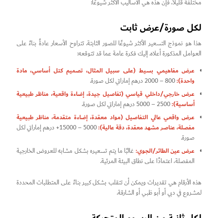
مختلفة قليلاً، فإن هذه هي الأساليب الأكثر شيوعًا:
لكل صورة/عرض ثابت
هذا هو نموذج التسعير الأكثر شيوعًا للصور الثابتة. تتراوح الأسعار عادةً بناءً على
العوامل المذكورة أعلاه. إليك فكرة عامة عما قد تتوقعه:
عرض مفاهيمي بسيط (على سبيل المثال، تصميم كتل أساسي، مادة
واحدة):
800 – 2000 درهم إماراتي لكل صورة.
عرض خارجي/داخلي قياسي (تفاصيل جيدة، إضاءة واقعية، مناظر طبيعية
أساسية):
2500 – 5000 درهم إماراتي لكل صورة.
عرض واقعي عالي التفاصيل (مواد معقدة، إضاءة متقدمة، مناظر طبيعية
مفصلة، عناصر مشهد معقدة، دقة عالية):
5000 – 15000+ درهم إماراتي لكل
صورة.
عرض عين الطائر/الجوي:
غالبًا ما يتم تسعيره بشكل مشابه للعروض الخارجية
المفصلة، اعتمادًا على نطاق البيئة المرئية.
هذه الأرقام هي تقديرات ويمكن أن تتقلب بشكل كبير بناءً على المتطلبات المحددة
لمشروع في دبي أو أبو ظبي أو الشارقة.