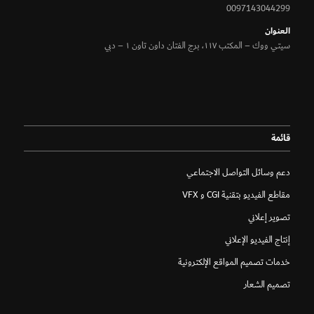
0097143044299
الـعنوان
سيتي ووك – المكتب ١١٧، برج الفتان داون تاون ١ – دبي
قائمة
دعم وسائل التواصل الاجتماعي
مقاطع الفيديو بتقنية CGI و VFX
تصوير إعلاني
إنتاج الفيديو الإعلاني
خدمات تصميم المواقع الإلكترونية
تصميم الشعار