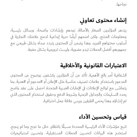
نجاحها.
إنشاء محتوى تعاوني
يزدهر المؤثرون الصغار بالأصالة. زودهم بإرشادات واضحة، ورسائل رئيسية،
ومعلومات المنتج، ولكن امنحهم أيضًا حرية إبداعية لدمج علامتك التجارية في
أسلوب محتواهم الفريد. وهذا يضمن أن المحتوى يتردد صداه بشكل طبيعي مع
جمهورهم. أفضل الحملات تبدو عضوية، وليست ترويجية بشكل مفرط.
الاعتبارات القانونية والأخلاقية
الشفافية أمر بالغ الأهمية. تأكد من أن المؤثرين يكشفون بوضوح عن المحتوى
المدعوم باستخدام علامات تصنيف مناسبة مثل #إعلان أو #مدعوم أو #هدية، بما
يتماشى مع لوائح الإعلانات في الإمارات العربية المتحدة. احصل على عقد واضح
يحدد التسليمات والجداول الزمنية وشروط الدفع وحقوق استخدام المحتوى الذي
تم إنشاؤه. وهذا يحمي الطرفين ويبني علاقة عمل احترافية.
قياس وتحسين الأداء
تتبع مؤشرات الأداء الرئيسية المحددة مسبقًا بانتظام. حلل ما نجح وما لم ينجح.
استخدم هذه البيانات لتحسين الحملات المستقبلية، وتحسين استراتيجيات