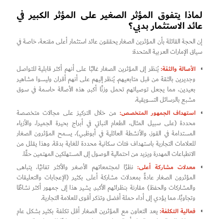
لماذا يتفوق المؤثر الصغير على المؤثر الكبير في
عائد الاستثمار بدبي؟
إن الحجة القائلة بأن المؤثرين الصغار يحققون عائد استثمار أعلى مقنعة، خاصة في
سياق الإمارات العربية المتحدة:
الأصالة والثقة:
يُنظر إلى المؤثرين الصغار غالبًا على أنهم أكثر قابلية للتواصل
وجديرين بالثقة من قبل متابعيهم. يُنظر إليهم على أنهم أقران وليسوا مشاهير
بعيدين، مما يجعل توصياتهم تحمل وزنًا أكبر. هذه الأصالة حاسمة في سوق
مشبع بالرسائل التسويقية.
استهداف الجمهور المتخصص:
من خلال التركيز على مجالات متخصصة
محددة (على سبيل المثال، الطعام النباتي في أبراج بحيرة الجميرا، والأزياء
المستدامة في القوز، والأنشطة العائلية في أبوظبي)، يسمح المؤثرون الصغار
للعلامات التجارية باستهداف فئات سكانية محددة للغاية بدقة. وهذا يقلل من
الانطباعات المهدرة ويزيد من احتمالية الوصول إلى المستهلكين المهتمين حقًا.
معدلات مشاركة أعلى:
نظرًا لمجتمعاتهم الأصغر والأكثر تفانيًا، يتباهى
المؤثرون الصغار عادةً بمعدلات مشاركة أعلى بكثير (الإعجابات والتعليقات
والمشاركات والحفظ) مقارنة بنظرائهم الأكبر. يشير هذا إلى جمهور أكثر نشاطًا
وتجاوبًا، مما يؤدي إلى أداء حملة أفضل وتذكر أقوى للعلامة التجارية.
فعالية التكلفة:
يعد التعاون مع المؤثرين الصغار أقل تكلفة بكثير بشكل عام