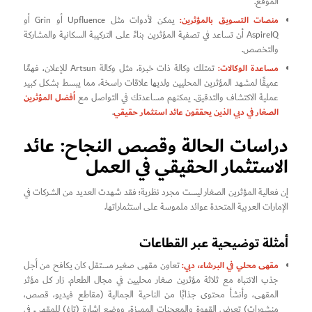
الموقع.
منصات التسويق بالمؤثرين:
يمكن لأدوات مثل Upfluence أو Grin أو
AspireIQ أن تساعد في تصفية المؤثرين بناءً على التركيبة السكانية والمشاركة
والتخصص.
مساعدة الوكالات:
تمتلك وكالة ذات خبرة، مثل وكالة Artsun للإعلان، فهمًا
عميقًا لمشهد المؤثرين المحليين ولديها علاقات راسخة، مما يبسط بشكل كبير
أفضل المؤثرين
عملية الاكتشاف والتدقيق. يمكنهم مساعدتك في التواصل مع
الصغار في دبي الذين يحققون عائد استثمار حقيقي
.
دراسات الحالة وقصص النجاح: عائد
الاستثمار الحقيقي في العمل
إن فعالية المؤثرين الصغار ليست مجرد نظرية؛ فقد شهدت العديد من الشركات في
الإمارات العربية المتحدة عوائد ملموسة على استثماراتها.
أمثلة توضيحية عبر القطاعات
مقهى محلي في البرشاء، دبي:
تعاون مقهى صغير مستقل كان يكافح من أجل
جذب الانتباه مع ثلاثة مؤثرين صغار محليين في مجال الطعام. زار كل مؤثر
المقهى، وأنشأ محتوى جذابًا من الناحية الجمالية (مقاطع فيديو، قصص،
منشورات) تعرض القهوة والمعجنات المميزة، ووضع إشارة (تاغ) للمقهى. في