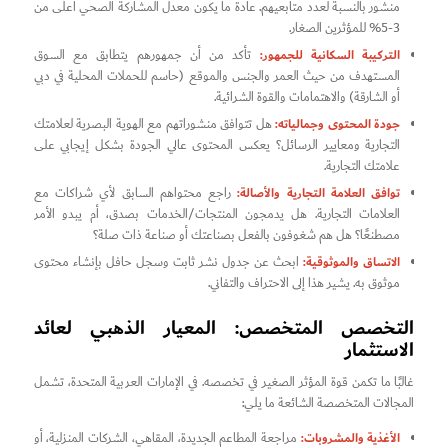
منشور بالنسبة لعدد متابعيهم. عادة ما يكون معدل المشاركة الصحي أعلى من
3-5% للمؤثرين الصغار.
التركيبة السكانية للجمهور:
تأكد من أن جمهورهم يتطابق مع السوق
المستهدف من حيث العمر والجنس والموقع (حاسم للحملات المحلية في دبي
أو الشارقة) والاهتمامات والقوة الشرائية.
جودة المحتوى وجمالياته:
هل تتوافق منشوراتهم مع الهوية البصرية لعلامتك
التجارية ومعايير الرسائل؟ يعكس المحتوى عالي الجودة بشكل إيجابي على
علامتك التجارية.
توافق العلامة التجارية والأصالة:
راجع محتواهم السابق لأي شراكات مع
العلامات التجارية. هل يدمجون المنتجات/الخدمات بصدق، أم يبدو الأمر
مصطنعًا؟ هل هم شغوفون بالفعل بصناعتك أو صناعة ذات صلة؟
الاتساق والموثوقية:
ابحث عن جدول نشر ثابت وسجل حافل بإنشاء محتوى
موثوق به. يشير هذا إلى الاحتراف والتفاني.
التخصص المتخصص: المعيار الذهبي لعائد
الاستثمار
غالبًا ما تكمن قوة المؤثر الصغير في تخصصه. في الإمارات العربية المتحدة، تشمل
المجالات المتخصصة الشائعة ما يلي:
الأغذية والمشروبات:
مراجعة المطاعم الجديدة، المقاهي، الشركات المنزلية، أو