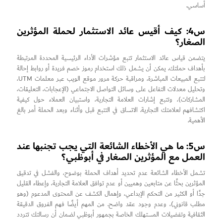
أساسي.
س4: كيف أقيس عائد الاستثمار لحملة المؤثرين
الصغار؟
يتضمن قياس عائد الاستثمار تتبع مؤشرات الأداء الرئيسية المحددة المرتبطة
بأهداف حملتك. يمكن أن يشمل ذلك استخدام رموز خصم فريدة أو روابط إحالة
لتتبع المبيعات المباشرة، ومراقبة حركة مرور موقع الويب عبر معلمات UTM،
وتحليل معدلات التفاعل على وسائل التواصل الاجتماعي (الإعجابات، التعليقات،
المشاركات)، وتتبع إشارات العلامة التجارية، واستبيان العملاء حول كيفية
اكتشافهم لعلامتك التجارية. الاتساق في التتبع قبل وأثناء وبعد الحملة أمر بالغ
الأهمية.
س5: ما هي الأخطاء الشائعة التي يجب تجنبها عند
العمل مع المؤثرين الصغار في أبوظبي؟
تشمل الأخطاء الشائعة عدم تحديد أهداف الحملة بوضوح، والفشل في تدقيق
المؤثرين بحثًا عن متابعين وهميين أو عدم توافق العلامة التجارية، وإعطاء القليل
جدًا أو الكثير من التحكم الإبداعي، وإهمال الكشف عن المحتوى المدعوم (وهو
مطلب قانوني)، وعدم وجود عقد واضح. من المهم أيضًا فهم الفروق الدقيقة
الثقافية وتفضيلات المستهلك الخاصة بجمهور أبوظبي لضمان أن رسالتك تتردد