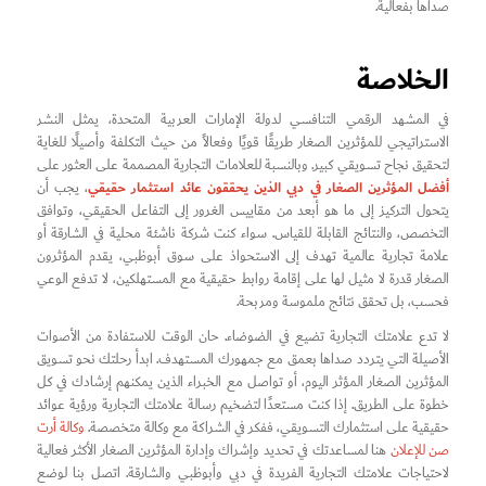
صداها بفعالية.
الخلاصة
في المشهد الرقمي التنافسي لدولة الإمارات العربية المتحدة، يمثل النشر
الاستراتيجي للمؤثرين الصغار طريقًا قويًا وفعالاً من حيث التكلفة وأصيلًا للغاية
لتحقيق نجاح تسويقي كبير. وبالنسبة للعلامات التجارية المصممة على العثور على
أفضل المؤثرين الصغار في دبي الذين يحققون عائد استثمار حقيقي
، يجب أن
يتحول التركيز إلى ما هو أبعد من مقاييس الغرور إلى التفاعل الحقيقي، وتوافق
التخصص، والنتائج القابلة للقياس. سواء كنت شركة ناشئة محلية في الشارقة أو
علامة تجارية عالمية تهدف إلى الاستحواذ على سوق أبوظبي، يقدم المؤثرون
الصغار قدرة لا مثيل لها على إقامة روابط حقيقية مع المستهلكين، لا تدفع الوعي
فحسب، بل تحقق نتائج ملموسة ومربحة.
لا تدع علامتك التجارية تضيع في الضوضاء. حان الوقت للاستفادة من الأصوات
الأصيلة التي يتردد صداها بعمق مع جمهورك المستهدف. ابدأ رحلتك نحو تسويق
المؤثرين الصغار المؤثر اليوم، أو تواصل مع الخبراء الذين يمكنهم إرشادك في كل
خطوة على الطريق. إذا كنت مستعدًا لتضخيم رسالة علامتك التجارية ورؤية عوائد
حقيقية على استثمارك التسويقي، ففكر في الشراكة مع وكالة متخصصة.
وكالة أرت
صن للإعلان
هنا لمساعدتك في تحديد وإشراك وإدارة المؤثرين الصغار الأكثر فعالية
لاحتياجات علامتك التجارية الفريدة في دبي وأبوظبي والشارقة. اتصل بنا لوضع