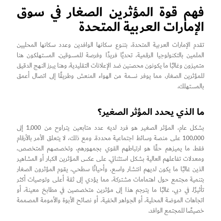
فهم قوة المؤثرين الصغار في سوق
الإمارات العربية المتحدة
تقدم الإمارات العربية المتحدة، بتنوع سكانها الوافدين وعدد سكانها المحليين
الملمين بالتكنولوجيا الرقمية، تحديًا فريدًا وفرصة للمسوقين. المستهلكون هنا
متميزون وغالبًا ما يكونون محصنين ضد الإعلانات التقليدية. وهنا يبرز النهج الدقيق
للمؤثرين الصغار، مما يوفر نسمة من الهواء المنعش وطريقًا إلى اتصال أعمق
بالمستهلك.
ما الذي يحدد المؤثر الصغير؟
بشكل عام، المؤثر الصغير هو فرد لديه عدد متابعين يتراوح من 1,000 إلى
100,000 على منصة وسائط اجتماعية محددة. ومع ذلك، لا يتعلق الأمر بالأرقام
فقط. ما يميزهم حقًا هو ارتباطهم القوي بجمهورهم، وتخصصهم المتخصص،
ومعدلات تفاعلهم العالية بشكل استثنائي. على عكس المؤثرين الكبار أو المشاهير
الذين غالبًا ما يكون لديهم انتشار واسع، وأحيانًا سطحي، يقوم المؤثرون الصغار
بتنمية مجتمع حول اهتمامات مشتركة، مما يؤدي إلى ثقة أعلى وتوصيات أكثر
تأثيرًا. في دبي، غالبًا ما يترجم هذا إلى مؤثرين متخصصين في مطابخ معينة، أو
اتجاهات الموضة المحلية، أو الجواهر الخفية، أو نصائح الأبوة والأمومة المصممة
خصيصًا للمجتمع الوافد.