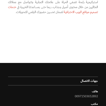
استراتيجية رابحة تضفي الحياة على علامتك التجارية وتتواصل مع عملائك
المثاليين من خلال محتوى أصيل وجذاب، ربما حتى بمساعدتنا الخبيرة في
خدمات
تصميم مواقع الويب الاحترافية
لضمان تحسين حضورك الرقمي للتحويلات.
جهات الاتصال
هاتف
00971503652892
مكتب