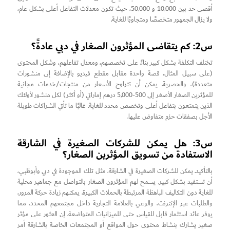
أقصى حد بين 10,000 و 50,000، حيث تكون معدلات التفاعل أعلى بشكل عام،
ولا يزال الجمهور متخصصًا ومتجاوبًا للغاية.
س2: كم يتقاضى المؤثرون الصغار في دبي عادةً؟
تختلف التكلفة بشكل كبير بناءً على تخصصهم، ومعدل تفاعلهم، وشكل المحتوى
(على سبيل المثال، قصة واحدة مقابل مقطع فيديو بالإضافة إلى منشورات
متعددة)، والحصرية. يمكن أن تتراوح الأسعار من منتجات/خدمات مجانية
للمؤثرين الصغار الأصغر إلى 500-5,000 درهم إماراتي (أو أكثر) لكل منشور لأولئك
الذين يتمتعون بتفاعل أعلى وتخصص محدد للغاية. غالبًا ما تأتي الشراكات طويلة
الأجل بصفقات حزم متفاوض عليها.
س3: هل يمكن للشركات الصغيرة في الشارقة
الاستفادة من تسويق المؤثرين الصغار؟
بالتأكيد. يمكن للشركات الصغيرة في الشارقة، مثل تلك الموجودة في دبي وأبوظبي،
أن تستفيد بشكل كبير. يسمح لهم المؤثرون الصغار بالتواصل مع جماهير محلية
للغاية دون التكاليف الباهظة المرتبطة بالحملات الكبيرة. يمكنهم زيادة حركة المرور،
والطلبات عبر الإنترنت، والوعي بالعلامة التجارية داخل مجتمعهم المحدد، مما
يوفر عائد استثمار قابل للقياس حتى للميزانيات المتواضعة. إن العثور على مؤثر
صغير يشارك بنشاط محتوى حول المواقع أو المجتمعات الخاصة بالشارقة أمر