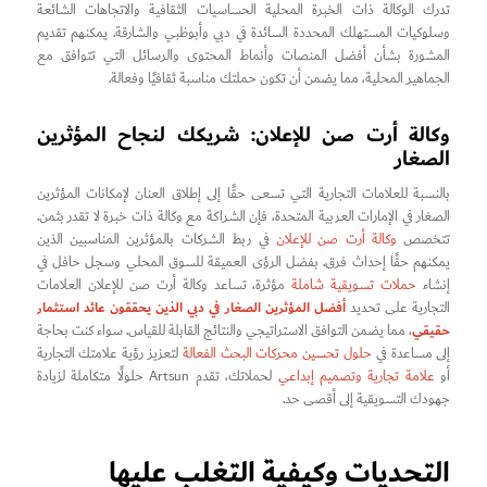
تدرك الوكالة ذات الخبرة المحلية الحساسيات الثقافية والاتجاهات الشائعة
وسلوكيات المستهلك المحددة السائدة في دبي وأبوظبي والشارقة. يمكنهم تقديم
المشورة بشأن أفضل المنصات وأنماط المحتوى والرسائل التي تتوافق مع
الجماهير المحلية، مما يضمن أن تكون حملتك مناسبة ثقافيًا وفعالة.
وكالة أرت صن للإعلان: شريكك لنجاح المؤثرين
الصغار
بالنسبة للعلامات التجارية التي تسعى حقًا إلى إطلاق العنان لإمكانات المؤثرين
الصغار في الإمارات العربية المتحدة، فإن الشراكة مع وكالة ذات خبرة لا تقدر بثمن.
تتخصص
وكالة أرت صن للإعلان
في ربط الشركات بالمؤثرين المناسبين الذين
يمكنهم حقًا إحداث فرق. بفضل الرؤى العميقة للسوق المحلي وسجل حافل في
إنشاء
حملات تسويقية شاملة
مؤثرة، تساعد وكالة أرت صن للإعلان العلامات
أفضل المؤثرين الصغار في دبي الذين يحققون عائد استثمار
التجارية على تحديد
حقيقي
، مما يضمن التوافق الاستراتيجي والنتائج القابلة للقياس. سواء كنت بحاجة
إلى مساعدة في
حلول تحسين محركات البحث الفعالة
لتعزيز رؤية علامتك التجارية
أو
علامة تجارية وتصميم إبداعي
لحملاتك، تقدم Artsun حلولًا متكاملة لزيادة
جهودك التسويقية إلى أقصى حد.
التحديات وكيفية التغلب عليها