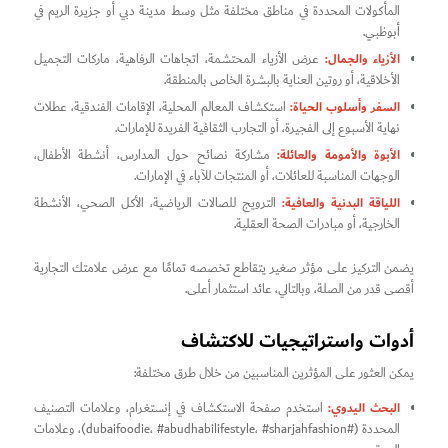
المأكولات المحددة في مناطق مختلفة مثل وسط مدينة دبي أو جزيرة الريم في
أبوظبي.
الأزياء والجمال:
عرض الأزياء المحتشمة، اتجاهات الرفاهية، ماركات التجميل
الأخلاقية، أو روتين العناية بالبشرة الخاص بالمنطقة.
السفر وأسلوب الحياة:
استكشاف المعالم المحلية، الإقامات الفندقية، عطلات
نهاية الأسبوع إلى الفجيرة، أو التجارب الثقافية الفريدة للإمارات.
الأبوة والأمومة والعائلة:
مشاركة نصائح حول المدارس، أنشطة الأطفال،
الوجهات المناسبة للعائلات، أو المنتجات للآباء في الإمارات.
اللياقة البدنية والعافية:
الترويج للصالات الرياضية، الأكل الصحي، الأنشطة
الخارجية، أو مبادرات الصحة العقلية.
يضمن التركيز على مؤثر صغير يتقاطع تخصصه تمامًا مع عرض علامتك التجارية
أقصى قدر من الصلة، وبالتالي، عائد استثمار أعلى.
أدوات واستراتيجيات للاكتشاف
يمكن العثور على المؤثرين المناسبين من خلال طرق مختلفة:
البحث اليدوي:
استخدم صفحة الاستكشاف في إنستغرام، وعلامات التصنيف
المحددة (#dubaifoodie، #abudhabilifestyle، #sharjahfashion)، وعلامات