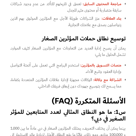
مراجعة المحتوى السابق:
تعمق في تاريخهم للتأكد من عدم وجود شراكات
سابقة متضاربة أو محتوى مثير للجدل.
بناء العلاقات:
عزز الشراكات طويلة الأجل مع المؤثرين الموثوق بهم الذين
يتواصلون بصدق مع علامتك التجارية.
توسيع نطاق حملات المؤثرين الصغار
يمكن أن يصبح إدارة العديد من التعاونات مع المؤثرين الصغار كثيف الموارد.
تشمل الحلول ما يلي:
منصات التسويق بالمؤثرين:
استخدم البرامج التي تعمل على أتمتة التواصل
وإدارة العقود وتتبع الأداء.
الشراكة مع وكالة:
الوكالات مجهزة لإدارة علاقات المؤثرين المتعددة بكفاءة،
مما يسمح لك بتوسيع جهودك دون إرهاق فريقك الداخلي.
الأسئلة المتكررة (FAQ)
س1: ما هو النطاق المثالي لعدد المتابعين للمؤثر
الصغير في دبي؟
بينما يمكن أن يختلف التعريف، يمتلك المؤثرون الصغار في دبي عادةً ما بين 1,000
و 100,000 متابع. ومع ذلك، غالبًا ما يقع النطاق الأمثل لزيادة عائد الاستثمار إلى