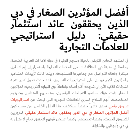
أفضل المؤثرين الصغار في دبي
الذين يحققون عائد استثمار
حقيقي: دليل استراتيجي
للعلامات التجارية
في المشهد التجاري النابض بالحياة وسريع الوتيرة في دولة الإمارات العربية المتحدة،
وخاصة في مدينة دبي المتلألئة، تسعى العلامات التجارية باستمرار إلى إيجاد طرق
مبتكرة وفعالة للتواصل مع جماهيرها المستهدفة. وبينما كانت تأييدات المشاهير
والمؤثرين الكبار تهيمن على استراتيجيات التسويق، فقد حدث تحول كبير. تتجه
الشركات الذكية الآن إلى شريحة أكثر أصالة وتفاعلاً، وفي النهاية أكثر ربحية: المؤثرون
الصغار. يثبت هؤلاء صانعو الاتجاهات الرقميون، بمتابعيهم المتفانين وخبرتهم
المتخصصة، أنهم السلاح السري للعلامات التجارية التي تبحث عن
استراتيجيات
تسويق رقمي
تحقق تأثيراً حقيقياً. سيكشف هذا الدليل الشامل عن سبب كون
أفضل المؤثرين الصغار في دبي الذين يحققون عائد استثمار حقيقي
ضروريين
للتسويق الحديث، وكيفية تحديدهم، وكيفية تسخير قوتهم لتحقيق نجاح لا مثيل له
في دبي وأبوظبي والشارقة.