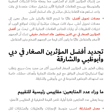
من إشراك المؤثرين الكبار أو المشاهير، مما يجعله متاحًا للشركات الصغيرة
والمتوسطة ويسمح للعلامات التجارية الأكبر بتشغيل حملات متعددة في وقت
واحد. تساهم هذه الكفاءة بشكل مباشر في عائد استثمار أفضل.
معدلات تحويل أفضل:
غالبًا ما تترجم الثقة والتركيز على مجال معين إلى
معدلات تحويل أعلى، سواء كانت مبيعات مباشرة أو زيارات لمواقع الويب أو
أفضل
تنزيلات للتطبيقات أو زيارات للمتاجر. العلامات التجارية التي تبحث عن
المؤثرين الصغار في دبي الذين يحققون عائد استثمار حقيقي
تدرك أن الجمهور
الأصغر والمتفاعل غالبًا ما يكون أكثر قيمة من الجمهور الضخم وغير المتفاعل.
تحديد أفضل المؤثرين الصغار في دبي
وأبوظبي والشارقة
يتطلب العثور على المؤثرين الصغار المناسبين أكثر من مجرد بحث سريع. يتطلب
نهجًا استراتيجيًا لضمان التوافق مع قيم علامتك التجارية وأهداف حملتك، خاصة
عند استهداف الجماهير المتنوعة في دبي وأبوظبي والشارقة.
ما وراء عدد المتابعين: مقاييس رئيسية للتقييم
بينما يعطي عدد المتابعين فكرة أولية، تكمن القيمة الحقيقية في المقاييس الأعمق:
معدل المشاركة:
احسب متوسط الإعجابات والتعليقات والمشاركات لكل