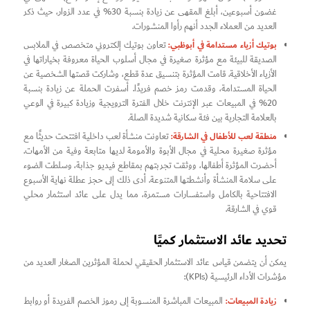
غضون أسبوعين، أبلغ المقهى عن زيادة بنسبة 30% في عدد الزوار، حيث ذكر
العديد من العملاء الجدد أنهم رأوا المنشورات.
بوتيك أزياء مستدامة في أبوظبي:
تعاون بوتيك إلكتروني متخصص في الملابس
الصديقة للبيئة مع مؤثرة صغيرة في مجال أسلوب الحياة معروفة بخياراتها في
الأزياء الأخلاقية. قامت المؤثرة بتنسيق عدة قطع، وشاركت قصتها الشخصية عن
الحياة المستدامة، وقدمت رمز خصم فريدًا. أسفرت الحملة عن زيادة بنسبة
20% في المبيعات عبر الإنترنت خلال الفترة الترويجية وزيادة كبيرة في الوعي
بالعلامة التجارية بين فئة سكانية شديدة الصلة.
منطقة لعب للأطفال في الشارقة:
تعاونت منشأة لعب داخلية افتتحت حديثًا مع
مؤثرة صغيرة محلية في مجال الأبوة والأمومة لديها متابعة وفية من الأمهات.
أحضرت المؤثرة أطفالها، ووثقت تجربتهم بمقاطع فيديو جذابة، وسلطت الضوء
على سلامة المنشأة وأنشطتها المتنوعة. أدى ذلك إلى حجز عطلة نهاية الأسبوع
الافتتاحية بالكامل واستفسارات مستمرة، مما يدل على عائد استثمار محلي
قوي في الشارقة.
تحديد عائد الاستثمار كميًا
يمكن أن يتضمن قياس عائد الاستثمار الحقيقي لحملة المؤثرين الصغار العديد من
مؤشرات الأداء الرئيسية (KPIs):
زيادة المبيعات:
المبيعات المباشرة المنسوبة إلى رموز الخصم الفريدة أو روابط