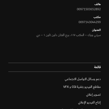
هاتف
00971503652892
مكتب
0097143044299
الـعنوان
سيتي ووك – المكتب ١١٧، برج الفتان داون تاون ١ – دبي
قائمة
دعم وسائل التواصل الاجتماعي
مقاطع الفيديو بتقنية CGI و VFX
تصوير إعلاني
إنتاج الفيديو الإعلاني