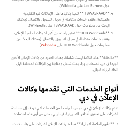
حول Leo Burnett على Wikipedia).
**TBWA\RAAD:** تتميز بتركيزها على الإعلانات غير التقليدية
والمبتكرة، وتقدم خدمات متكاملة في مجال التسويق والاتصال. (يمكنك
البحث عن معلومات حول TBWA\RAAD على Wikipedia).
**DDB Worldwide:** تعتبر واحدة من أكبر الشبكات العالمية للإعلان،
وتقدم خدمات متكاملة في مجال التسويق والاتصال. (يمكنك البحث عن
معلومات حول DDB Worldwide على
Wikipedia
).
**ملاحظة:** هذه القائمة ليست شاملة، وهناك العديد من وكالات الإعلان الأخرى
الجيدة في دبي. ننصحك بإجراء بحث شامل ومقارنة بين الوكالات المختلفة قبل
اتخاذ قرارك النهائي.
أنواع الخدمات التي تقدمها وكالات
الإعلان في دبي
تقدم وكالات الإعلان في دبي مجموعة واسعة من الخدمات التي تهدف إلى مساعدة
الشركات على تحقيق أهدافها التسويقية. فيما يلي بعض من أبرز هذه الخدمات:
**تطوير العلامة التجارية:** تساعد وكالات الإعلان الشركات على بناء علامات