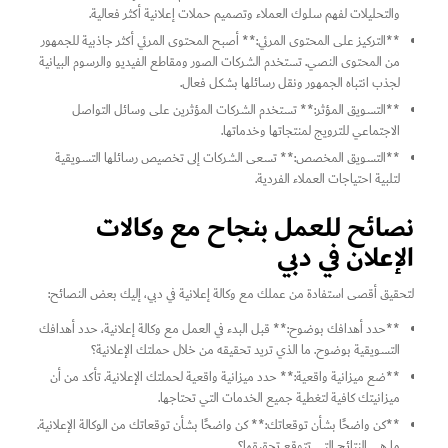
والتحليلات لفهم سلوك العملاء وتصميم حملات إعلانية أكثر فعالية.
**التركيز على المحتوى المرئي:** أصبح المحتوى المرئي أكثر جاذبية للجمهور
من المحتوى النصي. تستخدم الشركات الصور ومقاطع الفيديو والرسوم البيانية
لجذب انتباه الجمهور ونقل رسائلها بشكل فعال.
**التسويق المؤثر:** تستخدم الشركات المؤثرين على وسائل التواصل
الاجتماعي للترويج لمنتجاتها وخدماتها.
**التسويق المخصص:** تسعى الشركات إلى تخصيص رسائلها التسويقية
لتلبية احتياجات العملاء الفردية.
نصائح للعمل بنجاح مع وكالات
الإعلان في دبي
لتحقيق أقصى استفادة من عملك مع وكالة إعلانية في دبي، إليك بعض النصائح:
**حدد أهدافك بوضوح:** قبل البدء في العمل مع وكالة إعلانية، حدد أهدافك
التسويقية بوضوح. ما الذي تريد تحقيقه من خلال حملتك الإعلانية؟
**ضع ميزانية واقعية:** حدد ميزانية واقعية لحملتك الإعلانية. تأكد من أن
ميزانيتك كافية لتغطية جميع الخدمات التي تحتاجها.
**كن واضحًا بشأن توقعاتك:** كن واضحًا بشأن توقعاتك من الوكالة الإعلانية.
ما هي النتائج التي تتوقع تحقيقها؟