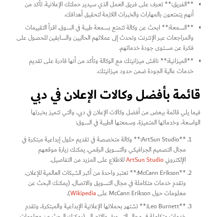
**الفريق:** تعرف على فريق العمل الذي سيدير حملتك الإعلانية. تأكد من
أنهم يتمتعون بالمهارات والخبرات اللازمة لتحقيق أهدافك.
**السمعة:** ابحث عن وكالة تتمتع بسمعة طيبة في السوق. اقرأ التقييمات
والمراجعات عبر الإنترنت وتحدث إلى عملائهم الحاليين والسابقين للحصول على
فكرة عن مستوى جودة خدماتهم.
**الميزانية:** ناقش ميزانيتك مع الوكالة وتأكد من أنها قادرة على تقديم
خدمات عالية الجودة ضمن حدود ميزانيتك.
قائمة بأفضل وكالات الإعلان في دبي
فيما يلي قائمة ببعض من أفضل وكالات الإعلان في دبي، والتي تتميز بخبرتها
الواسعة، وخدماتها المتميزة، وسمعتها الطيبة في السوق:
**ArtSun Studio:** وكالة متخصصة في تقديم حلول إبداعية مبتكرة في
مجال التصميم الجرافيكي والتسويق الرقمي. يمكنك زيارة موقعهم
الإلكتروني
ArtSun Studio
للاطلاع على المزيد من التفاصيل.
**McCann Erikson:** تعتبر واحدة من أكبر الشبكات العالمية للإعلان،
وتقدم خدمات متكاملة في مجال التسويق والاتصال. (يمكنك البحث عن
معلومات حول McCann Erikson على
Wikipedia
).
**Leo Burnett:** تشتهر بحملاتها الإعلانية الإبداعية والمبتكرة، وتقدم
خدمات متكاملة في مجال التسويق والاتصال. (يمكنك البحث عن معلومات