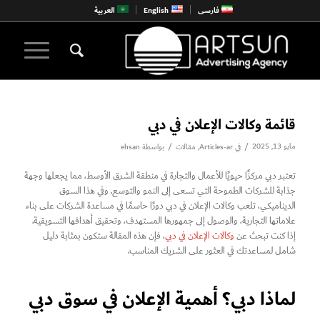
فارسی
English
العربية
قائمة وكالات الإعلان في دبي
مايو 13, 2025
/
/
في
Articles-ar
,
مقالات
بواسطة
ehsan
تعتبر دبي مركزًا حيويًا للأعمال والتجارة في منطقة الشرق الأوسط، مما يجعلها وجهة
جذابة للشركات الطموحة التي تسعى إلى النمو والتوسع. وفي هذا السوق
الديناميكي، تلعب وكالات الإعلان في دبي دورًا حاسمًا في مساعدة الشركات على بناء
علاماتها التجارية، والوصول إلى جمهورها المستهدف، وتحقيق أهدافها التسويقية.
إذا كنت تبحث عن
وكالات الإعلان في دبي
، فإن هذه المقالة ستكون بمثابة دليل
شامل لمساعدتك في العثور على الشريك المناسب.
لماذا دبي؟ أهمية الإعلان في سوق دبي