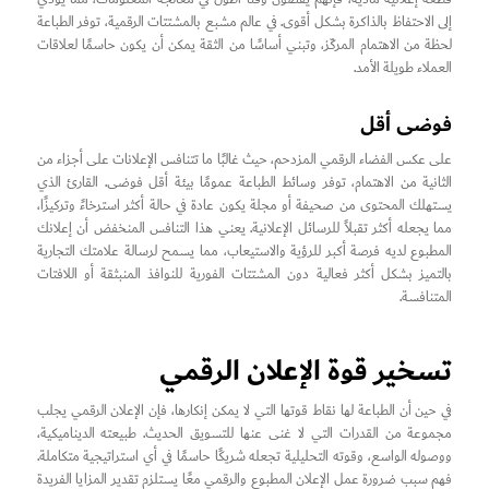
إلى الاحتفاظ بالذاكرة بشكل أقوى. في عالم مشبع بالمشتتات الرقمية، توفر الطباعة
لحظة من الاهتمام المركّز، وتبني أساسًا من الثقة يمكن أن يكون حاسمًا لعلاقات
العملاء طويلة الأمد.
فوضى أقل
على عكس الفضاء الرقمي المزدحم، حيث غالبًا ما تتنافس الإعلانات على أجزاء من
الثانية من الاهتمام، توفر وسائط الطباعة عمومًا بيئة أقل فوضى. القارئ الذي
يستهلك المحتوى من صحيفة أو مجلة يكون عادة في حالة أكثر استرخاءً وتركيزًا،
مما يجعله أكثر تقبلاً للرسائل الإعلانية. يعني هذا التنافس المنخفض أن إعلانك
المطبوع لديه فرصة أكبر للرؤية والاستيعاب، مما يسمح لرسالة علامتك التجارية
بالتميز بشكل أكثر فعالية دون المشتتات الفورية للنوافذ المنبثقة أو اللافتات
المتنافسة.
تسخير قوة الإعلان الرقمي
في حين أن الطباعة لها نقاط قوتها التي لا يمكن إنكارها، فإن الإعلان الرقمي يجلب
مجموعة من القدرات التي لا غنى عنها للتسويق الحديث. طبيعته الديناميكية،
ووصوله الواسع، وقوته التحليلية تجعله شريكًا حاسمًا في أي استراتيجية متكاملة.
فهم سبب ضرورة عمل الإعلان المطبوع والرقمي معًا يستلزم تقدير المزايا الفريدة