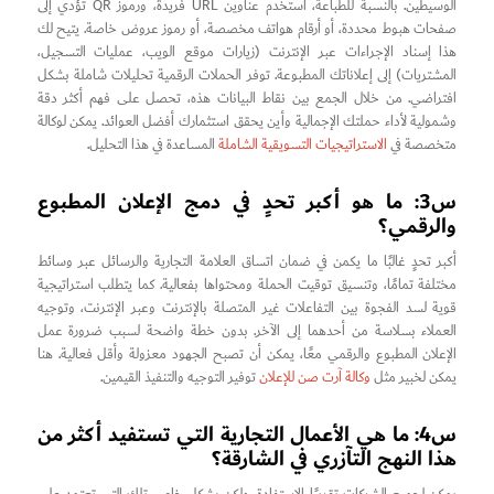
الوسيطين. بالنسبة للطباعة، استخدم عناوين URL فريدة، ورموز QR تؤدي إلى
صفحات هبوط محددة، أو أرقام هواتف مخصصة، أو رموز عروض خاصة. يتيح لك
هذا إسناد الإجراءات عبر الإنترنت (زيارات موقع الويب، عمليات التسجيل،
المشتريات) إلى إعلاناتك المطبوعة. توفر الحملات الرقمية تحليلات شاملة بشكل
افتراضي. من خلال الجمع بين نقاط البيانات هذه، تحصل على فهم أكثر دقة
وشمولية لأداء حملتك الإجمالية وأين يحقق استثمارك أفضل العوائد. يمكن لوكالة
متخصصة في
الاستراتيجيات التسويقية الشاملة
المساعدة في هذا التحليل.
س3: ما هو أكبر تحدٍ في دمج الإعلان المطبوع
والرقمي؟
أكبر تحدٍ غالبًا ما يكمن في ضمان اتساق العلامة التجارية والرسائل عبر وسائط
مختلفة تمامًا، وتنسيق توقيت الحملة ومحتواها بفعالية. كما يتطلب استراتيجية
قوية لسد الفجوة بين التفاعلات غير المتصلة بالإنترنت وعبر الإنترنت، وتوجيه
العملاء بسلاسة من أحدهما إلى الآخر. بدون خطة واضحة لسبب ضرورة عمل
الإعلان المطبوع والرقمي معًا، يمكن أن تصبح الجهود معزولة وأقل فعالية. هنا
يمكن لخبير مثل
وكالة آرت صن للإعلان
توفير التوجيه والتنفيذ القيمين.
س4: ما هي الأعمال التجارية التي تستفيد أكثر من
هذا النهج التآزري في الشارقة؟