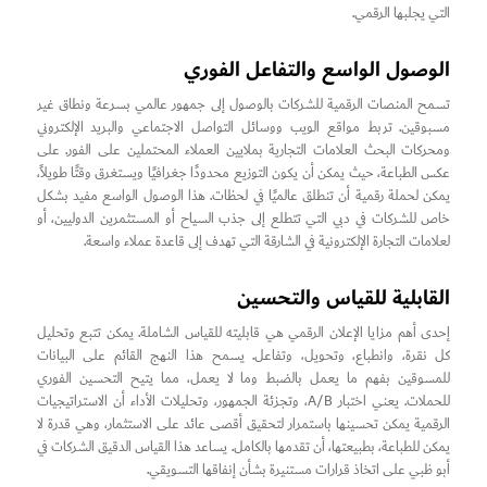
التي يجلبها الرقمي.
الوصول الواسع والتفاعل الفوري
تسمح المنصات الرقمية للشركات بالوصول إلى جمهور عالمي بسرعة ونطاق غير
مسبوقين. تربط مواقع الويب ووسائل التواصل الاجتماعي والبريد الإلكتروني
ومحركات البحث العلامات التجارية بملايين العملاء المحتملين على الفور. على
عكس الطباعة، حيث يمكن أن يكون التوزيع محدودًا جغرافيًا ويستغرق وقتًا طويلاً،
يمكن لحملة رقمية أن تنطلق عالميًا في لحظات. هذا الوصول الواسع مفيد بشكل
خاص للشركات في دبي التي تتطلع إلى جذب السياح أو المستثمرين الدوليين، أو
لعلامات التجارة الإلكترونية في الشارقة التي تهدف إلى قاعدة عملاء واسعة.
القابلية للقياس والتحسين
إحدى أهم مزايا الإعلان الرقمي هي قابليته للقياس الشاملة. يمكن تتبع وتحليل
كل نقرة، وانطباع، وتحويل، وتفاعل. يسمح هذا النهج القائم على البيانات
للمسوقين بفهم ما يعمل بالضبط وما لا يعمل، مما يتيح التحسين الفوري
للحملات. يعني اختبار A/B، وتجزئة الجمهور، وتحليلات الأداء أن الاستراتيجيات
الرقمية يمكن تحسينها باستمرار لتحقيق أقصى عائد على الاستثمار، وهي قدرة لا
يمكن للطباعة، بطبيعتها، أن تقدمها بالكامل. يساعد هذا القياس الدقيق الشركات في
أبو ظبي على اتخاذ قرارات مستنيرة بشأن إنفاقها التسويقي.