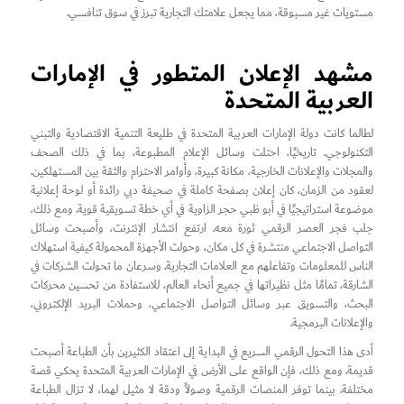
مستويات غير مسبوقة، مما يجعل علامتك التجارية تبرز في سوق تنافسي.
مشهد الإعلان المتطور في الإمارات
العربية المتحدة
لطالما كانت دولة الإمارات العربية المتحدة في طليعة التنمية الاقتصادية والتبني
التكنولوجي. تاريخيًا، احتلت وسائل الإعلام المطبوعة، بما في ذلك الصحف
والمجلات والإعلانات الخارجية، مكانة كبيرة، وأوامر الاحترام والثقة بين المستهلكين.
لعقود من الزمان، كان إعلان بصفحة كاملة في صحيفة دبي رائدة أو لوحة إعلانية
موضوعة استراتيجيًا في أبو ظبي حجر الزاوية في أي خطة تسويقية قوية. ومع ذلك،
جلب فجر العصر الرقمي ثورة معه. ارتفع انتشار الإنترنت، وأصبحت وسائل
التواصل الاجتماعي منتشرة في كل مكان، وحولت الأجهزة المحمولة كيفية استهلاك
الناس للمعلومات وتفاعلهم مع العلامات التجارية. وسرعان ما تحولت الشركات في
الشارقة، تمامًا مثل نظيراتها في جميع أنحاء العالم، للاستفادة من تحسين محركات
البحث، والتسويق عبر وسائل التواصل الاجتماعي، وحملات البريد الإلكتروني،
والإعلانات البرمجية.
أدى هذا التحول الرقمي السريع في البداية إلى اعتقاد الكثيرين بأن الطباعة أصبحت
قديمة. ومع ذلك، فإن الواقع على الأرض في الإمارات العربية المتحدة يحكي قصة
مختلفة. بينما توفر المنصات الرقمية وصولاً ودقة لا مثيل لهما، لا تزال الطباعة