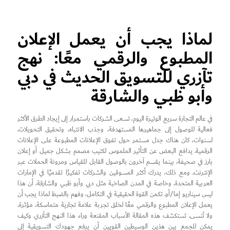
لماذا يجب أن يعمل الإعلان
المطبوع والرقمي معًا: نهج
تآزري للتسويق الحديث في دبي
وأبو ظبي والشارقة
في عالم التجارة سريع الوتيرة اليوم، تسعى الشركات باستمرار إلى إيجاد الطرق الأكثر
فعالية للوصول إلى جماهيرها المستهدفة، وجذب الانتباه، وتحقيق التحويلات.
لسنوات، كان هناك جدل مستمر حول تفوق الإعلانات المطبوعة على الإعلانات
الرقمية. يدافع البعض عن التأثير الملموس لكتيب مصمم بشكل جميل أو إعلان
بارز في صحيفة، بينما يقسم آخرون بالوصول القابل للقياس ومرونة الحملات عبر
الإنترنت. ومع ذلك، يدرك أكثر المسوقين والشركات تفكيرًا تقدميًا في الإمارات
العربية المتحدة، وخاصة في المدن الصاخبة مثل دبي وأبو ظبي والشارقة، أن هذا
ليس سيناريو إما/أو. تكمن القوة الحقيقية في التكامل، وفهم بالضبط لماذا يجب أن
يعمل الإعلان المطبوع والرقمي معًا لخلق تجربة علامة تجارية متماسكة، مؤثرة،
ولا تُنسى. تستكشف هذه المقالة الأسباب المقنعة وراء هذا النهج التآزري وكيف
يمكن للجمع بين هذين الوسيطين القويين أن يرفع جهودك التسويقية إلى