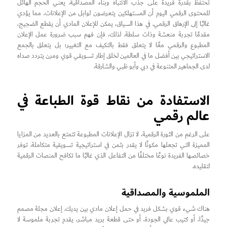
تحتفظ بقدرة فريدة على جذب الانتباه وبناء المصداقية. يعني الحجم الهائل
للمحتوى الرقمي اليوم أن المستهلكين يتعرضون لوابل من الإعلانات، مما يؤدي
غالبًا إلى الإرهاق الرقمي. في هذا السياق، يمكن للإعلان المادي أن يقطع الضجيج،
مقدمًا تجربة منعشة وذات سلطة. لذلك، فإن فهم سبب ضرورة عمل الإعلان
المطبوع والرقمي معًا لا يتعلق فقط بالتكيف مع التغيير؛ بل يتعلق بالجمع
الاستراتيجي بين أفضل ما في العالمين لخلق إطار تسويقي قوي ومرن يتردد صداه
لدى الجماهير المتنوعة في دبي وأبو ظبي والشارقة.
الاستفادة من نقاط قوة الطباعة في
عالم رقمي
على الرغم من الثورة الرقمية، لا تزال الإعلانات المطبوعة تتمتع بالعديد من المزايا
المميزة التي تجعلها مكونًا لا يقدر بثمن في استراتيجية تسويقية متكاملة. توفر
خصائصها الفريدة نوعًا مختلفًا من التفاعل الذي غالبًا ما تكافح المنصات الرقمية
لتقليده.
الملموسية والمصداقية
هناك شيء قوي بشكل فريد في حمل إعلان مادي بين يديك. إعلان مجلة مصمم
جيدًا، أو كتيب عالي الجودة، أو حتى قطعة بريد مباشر، يقدم تجربة ملموسة لا