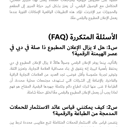
الضوء على العروض اليومية ومراجعات العملاء. يمكن لهذا التركيز المحلي،
المتكامل مع الوصول الرقمي، أن يعزز بشكل كبير حركة المرور إلى المطعم
والحجوزات عبر الإنترنت. تؤكد هذه التطبيقات الواقعية الإمكانات القوية عندما
يعمل الإعلان المطبوع والرقمي معًا.
الأسئلة المتكررة (FAQ)
س1: هل لا يزال الإعلان المطبوع ذا صلة في دبي في
عصر الهيمنة الرقمية؟
بالتأكيد. بينما يوفر الإعلان الرقمي وصولاً هائلاً، لا يزال الإعلان المطبوع في دبي
يحتفظ بأهمية كبيرة. إنه يتفوق في بناء مصداقية العلامة التجارية، وتعزيز الثقة،
وتوفير تجربة ملموسة وأقل فوضى. تجد العديد من العلامات التجارية الراقية
والفاخرة، بالإضافة إلى الشركات التي تستهدف مجتمعات محلية محددة، أن
الطباعة لا غنى عنها لترك انطباع دائم وتكملة جهودها الرقمية. المفتاح هو فهم
لماذا يجب أن يعمل الإعلان المطبوع والرقمي معًا لخلق حملة شاملة.
س2: كيف يمكنني قياس عائد الاستثمار للحملات
المدمجة من الطباعة والرقمية؟
يتضمن قياس عائد الاستثمار للحملات المتكاملة تتبع مقاييس محددة تربط بين