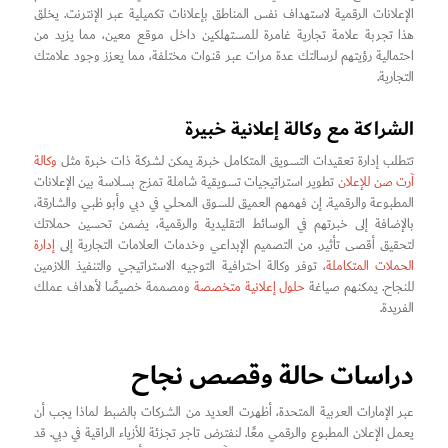
الإعلانات الرقمية لاستهداف نفس المناطق بإعلانات تكميلية عبر الإنترنت. يخلق
هذا تجربة علامة تجارية غامرة للمستهلكين داخل موقع معين، مما يزيد من
احتمالية رؤيتهم لرسالتك عدة مرات عبر قنوات مختلفة، مما يعزز وجود علامتك
التجارية.
الشراكة مع وكالة إعلانية خبيرة
تتطلب إدارة تعقيدات التسويق المتكامل خبرة. يمكن لشركة ذات خبرة مثل
وكالة
آرت صن للإعلان
تطوير استراتيجيات تسويقية شاملة تمزج بسلاسة بين الإعلانات
المطبوعة والرقمية. إن فهمهم العميق للسوق المحلي في دبي وأبو ظبي والشارقة،
بالإضافة إلى خبرتهم في الوسائط التقليدية والرقمية، يضمن تحسين حملاتك
لتحقيق أقصى تأثير. من التصميم الإبداعي وخدمات العلامات التجارية إلى
إدارة
الحملات المتكاملة
، توفر وكالة احترافية التوجيه الاستراتيجي والتنفيذ اللازمين
للنجاح. يمكنهم صياغة
حلول إعلانية متخصصة
ومصممة خصيصًا لأهداف عملك
الفريدة.
دراسات حالة وقصص نجاح
عبر الإمارات العربية المتحدة، أظهرت العديد من الشركات بالضبط لماذا يجب أن
يعمل الإعلان المطبوع والرقمي معًا. لنفترض تاجر تجزئة للأزياء الراقية في دبي. قد