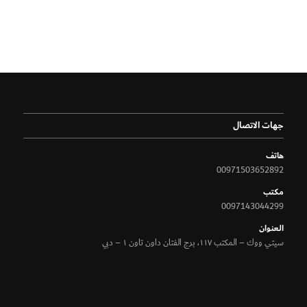
جهات الاتصال
هاتف
00971503652892
مكتب
0097143044299
الـعنوان
سيتي ووك – المكتب ١١٧، برج الفتان داون تاون ١ – دبي