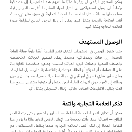
يمكن للمحتوى الرقمي أن يوفرها. غالبًا ما تُترجم هذه الملموسية إلى مصداقية
وثقة أعلى. يميل المستهلكون إلى اعتبار المواد المطبوعة أكثر سلطة وموثوقية،
مما يجعلها وسيلة ممتازة لبناء سمعة العلامة التجارية. في سوق مثل دبي، حيث
تُقدر الفخامة والجودة بشكل كبير، يمكن أن يعزز الوجود المادي للطباعة صورة
العلامة التجارية بشكل كبير.
الوصول المستهدف
بينما يتفوق الرقمي في الاستهداف الفائق، تقدم الطباعة أيضًا طرقًا فعالة للغاية
للوصول إلى فئات ديموغرافية محددة. يمكن تصميم المجلات المتخصصة
والصحف المحلية وحملات البريد المباشر لتناسب جماهير متخصصة للغاية بناءً
على الاهتمامات أو الموقع أو الحالة الاجتماعية والاقتصادية. على سبيل المثال، قد
يعلن مطور عقاري فاخر في أبو ظبي في مجلة نمط حياة حصرية، مما يضمن وصول
رسالته إلى الأفراد ذوي الثروات العالية الذين يحتمل أن يكونوا مشترين. يسمح هذا
الدقة بتقليل الانطباعات الضائعة وتركيز الإنفاق التسويقي بشكل أكبر.
تذكر العلامة التجارية والثقة
يمكن أن تخلق التجربة الحسية للطباعة — المظهر والشعور وحتى رائحة الحبر
الطازج — انطباعًا أعمق وأكثر ديمومة من الإعلان الرقمي العابر. غالبًا ما يؤدي هذا
التفاعل المعزز إلى تذكر أفضل للعلامة التجارية. عندما يتفاعل المستهلكون مع
قطعة إعلانية مادية، فإنهم يقضون وقتًا أطول في معالجة المعلومات، مما يؤدي