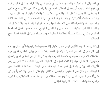
في الأسواق الديناميكية والمتنوعة مثل دبي وأبو ظبي والشارقة، بشكل لا لبس فيه
في فهم لماذا يجب أن يعمل الإعلان المطبوع والرقمي معًا. من خلال دمج هذين
الوسيطين القويين بشكل استراتيجي، يمكن للشركات تجاوز قيود كل منهما،
وإنشاء حملات أكثر ثراءً وجاذبية وفعالية في نهاية المطاف. تبني الطباعة الثقة
والملموسية، وتقدم لحظة من الاهتمام المركّز، بينما توفر الرقمية وصولاً لا مثيل له،
وقابلية للقياس، وفرصًا للتخصيص والتفاعل الفوري. عند دمجها، تعزز إحداهما
الأخرى، وتبني سردًا متسقًا للعلامة التجارية يتردد صداه عبر كل نقطة اتصال مع
العملاء.
إن تبني هذا النهج التآزري ليس مجرد خيار؛ إنه ضرورة استراتيجية لأي عمل يهدف
إلى الازدهار في العصر الحديث. يتعلق الأمر بإنشاء نظام بيئي شامل تكون فيه
علامتك التجارية حاضرة، وذات سلطة، وجذابة، بغض النظر عن المكان الذي يفضل
جمهورك التفاعل فيه. إذا كنت شركة في الإمارات العربية المتحدة تتطلع إلى رفع
تأثيرك التسويقي وتحقيق نمو مستدام، فقد حان الوقت للاستفادة الكاملة من
القوة المدمجة للإعلان المطبوع والرقمي. لا تكتفِ بالإعلان؛ ادمج، وابتكر، وألهم. كن
شريكًا مع الخبراء الذين يمكنهم مساعدتك في صياغة هذه الاستراتيجية القوية
والموحدة وشاهد علامتك التجارية ترتقي.