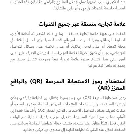
عند التفكير في سبب ضرورة عمل الإعلان المطبوع والرقمي معًا، فإن هذه الخطوات
العملية حاسمة للشركات في دبي وأبو ظبي والشارقة.
علامة تجارية متسقة عبر جميع القنوات
الحفاظ على هوية علامة تجارية متسقة – بما في ذلك الشعارات، أنظمة الألوان،
الخطوط، الرسائل، ونبرة الصوت – أمر بالغ الأهمية. سواء رأى العميل إعلانك في
مجلة لامعة، أو على لوحة إعلانية، أو على خلاصه على وسائل التواصل
الاجتماعي، يجب أن تكون تجربة العلامة التجارية سلسة ويمكن التعرف عليها على
الفور. يبني هذا الاتساق صورة علامة تجارية قوية وموحدة تتفاعل بعمق مع
جمهورك وتعزز تذكرهم لها.
استخدام رموز الاستجابة السريعة (QR) والواقع
المعزز (AR)
رموز الاستجابة السريعة (QR) هي جسر بسيط وفعال بين الطباعة والرقمي. يمكن
أن تقود المستخدمين إلى صفحات المنتجات، العروض الخاصة، محتوى الفيديو، أو
ملفات تعريف وسائل التواصل الاجتماعي. الواقع المعزز (AR) يأخذ هذا خطوة إلى
الأمام، مما يسمح للمواد المطبوعة بتفعيل تجارب رقمية تفاعلية عبر الهاتف
الذكي. تخيل كتيبًا عقاريًا، عند مسحه، يضيف جولة افتراضية للملكية مباشرة على
الصفحة. تحوّل هذه التقنيات الطباعة الثابتة إلى محتوى ديناميكي وجذاب.