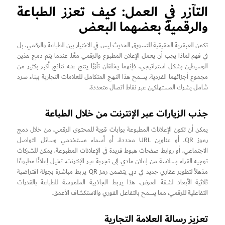
التآزر في العمل: كيف تعزز الطباعة
والرقمية بعضهما البعض
تكمن العبقرية الحقيقية للتسويق الحديث ليس في الاختيار بين الطباعة والرقمي، بل
في فهم لماذا يجب أن يعمل الإعلان المطبوع والرقمي معًا. عندما يتم دمج هذين
الوسيطين بشكل استراتيجي، فإنهما يخلقان تآزرًا ينتج عنه نتائج أكبر بكثير من
مجموع أجزائهما الفردية. يسمح هذا النهج المتكامل للعلامات التجارية ببناء سرد
شامل يشرك المستهلكين عبر نقاط اتصال متعددة.
جذب الزيارات عبر الإنترنت من خلال الطباعة
يمكن أن تكون الإعلانات المطبوعة بوابات قوية للمحتوى الرقمي. من خلال دمج
رموز QR، أو عناوين URL محددة، أو أسماء مستخدمي وسائل التواصل
الاجتماعي، أو روابط صفحات هبوط فريدة في الإعلانات المطبوعة، يمكن للشركات
توجيه القراء بسلاسة من إعلان مادي إلى تجربة عبر الإنترنت. تخيل إعلانًا مطبوعًا
مذهلاً لتطوير عقاري جديد في دبي يتضمن رمز QR يربط مباشرة بجولة افتراضية
ثلاثية الأبعاد لشقة العرض. هذا يربط الجاذبية الملموسة للطباعة بالقدرات
التفاعلية للرقمي، مما يسمح بالتفاعل الفوري والاستكشاف الأعمق.
تعزيز رسالة العلامة التجارية