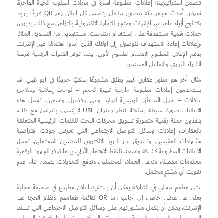
تتضمن استراتيجيته إعلانات مطبوعة آسرة في مجلات أسلوب الحياة الفاخرة،
تعرض أحدث مجموعاته بتصوير مذهل. يتضمن كل إعلان رمز QR فريدًا يربط
بكتالوج أزياء غامر عبر الإنترنت ومتجر للتجارة الإلكترونية. بالتزامن مع ذلك، يديرون
حملات رقمية مستهدفة على إنستغرام وبنترست، مستفيدين من التسويق المؤثر
وإعلانات إعادة الاستهداف للوصول إلى أولئك الذين أبدوا اهتمامًا عبر الإنترنت.
يدفع الإعلان المطبوع الاهتمام الطموح الأولي، بينما توفر القنوات الرقمية فرصة
الشراء الفوري والتفاعل المستمر.
مثال آخر هو مطور عقاري كبير يطلق مشروعًا سكنيًا جديدًا في أبو ظبي. قد
يستخدمون إعلانات مطبوعة خارجية كبيرة الحجم – لوحات إعلانية وملاجئ
حافلات – حول المناطق الرئيسية لتوليد وعي وفضول واسعين. تحمل هذه
الإعلانات صورة بسيطة وملفتة للنظر وعنوان URL لا يُنسى. بالتزامن مع ذلك،
ينفذون حملة رقمية متطورة: تسويق محركات البحث للكلمات الرئيسية المتعلقة
بالعقارات، إعلانات وسائل التواصل الاجتماعي التي تعرض جولات افتراضية
وشهادات المقيمين، وتسويق عبر البريد الإلكتروني للمهتمين المحتملين. تعمل
الإعلانات المطبوعة كشبكة واسعة، تلتقط الاهتمام الأولي، بينما توفر الجهود الرقمية
معلومات مفصلة، وترعى العملاء المحتملين، وتدفع التحويلات. يضمن التآزر عدم
تفويت أي مشترٍ محتمل.
حتى مطعم محلي في الشارقة يمكن أن يستفيد. إعلان مطبوع في صحيفة محلية
يعلن عن عرض خاص، إلى جانب رمز QR لقائمة طعامهم ونظام الحجز عبر
الإنترنت، يمكن أن يكمل منشوراتهم على وسائل التواصل الاجتماعي التي تسلط