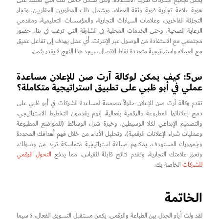
يمكن لجميع الشركات تقريبًا الاستفادة، ولكن بشكل خاص تلك التي تعتمد على
هوية علامة تجارية قوية وثقة العملاء. ويشمل ذلك المطورين العقاريين، وتجار
التجزئة الفاخرين، وعلامات السيارات التجارية، والمؤسسات التعليمية، ومقدمي
الرعاية الصحية، وحتى الخدمات المحلية في الشارقة التي ترغب في بناء حضور
مجتمعي مع الاستفادة من الوصول عبر الإنترنت. أي عمل يهدف إلى تفاعل عميق
مع العملاء واستراتيجية متعددة نقاط الاتصال سيجد هذا النهج لا يقدر بثمن.
س5: كيف يمكن لوكالة آرت صن للإعلان مساعدة
عملي في أبو ظبي على تطبيق استراتيجية متكاملة؟
تقدم وكالة آرت صن للإعلان حلولاً مصممة لمساعدة الشركات في أبو ظبي على
دمج إعلاناتها المطبوعة والرقمية بفعالية. إنهم يقدمون التخطيط الاستراتيجي،
والتصميم الإبداعي لكلا الوسيطين، وخبرة شراء الوسائط (للمواضع المطبوعة
وعمليات شراء الإعلانات الرقمية)، وتحليل الأداء. من خلال فهم أهدافك المحددة
وجمهورك المستهدف، يمكنهم صياغة استراتيجية متماسكة تزيد من وصولك،
وتعزز علامتك التجارية، وتقدم نتائج قابلة للقياس، مما يدفع
التحول الرقمي
للشركات
الخاصة بك.
الخاتمة
لقد ولت أيام الجدل بين الطباعة والرقمي. يكمن مستقبل التسويق الفعال، لا سيما