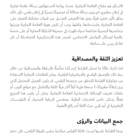
الاتساق هو مفتاح العلامة التجارية. عندما يواجه المستهلكون رسالة علامة تجارية
في إعلان مطبوع، ثم يرون رسالة مماثلة أو موضوعًا بصريًا في إعلان رقمي، فإن ذلك
يخلق تأثير تعزيز قويًا. يعزز هذا التعرض المتسق عبر قنوات مختلفة التعرف على
العلامة التجارية، واستدعاءها، وثقتها. يجب أن تكون هوية العلامة التجارية ونبرتها
وعناصرها البصرية متناغمة سواء ظهرت في صحيفة الشارقة المحلية أو على منصة
عالمية لوسائل التواصل الاجتماعي. تضمن هذه الاستراتيجية المتماسكة أن كل
تفاعل يبني على سابقه.
تعزيز الثقة والمصداقية
كما ذكرنا، غالبًا ما تحمل الطباعة إحساسًا متأصلًا بالسلطة والمصداقية. من خلال
ربط ذلك بالوصول الواسع والديناميكية الرقمية، يمكن للعلامات التجارية الاستفادة
من موثوقية الطباعة للتحقق من وجودها الرقمي. قد يكون العميل المحتمل الذي
يرى إعلانًا مطبوعًا ذا سمعة طيبة أولاً أكثر ميلًا للثقة والتفاعل مع موقع الويب أو
ملفات تعريف الوسائط الاجتماعية للعلامة التجارية. يمكن أن يكون هذا المزيج
فعالًا بشكل خاص للخدمات المالية، ومقدمي الرعاية الصحية، أو المؤسسات
التعليمية في أبو ظبي حيث الثقة أمر بالغ الأهمية.
جمع البيانات والرؤى
بينما الطباعة نفسها ليست قابلة للقياس مباشرة بنفس طريقة الرقمي، فإن دمج