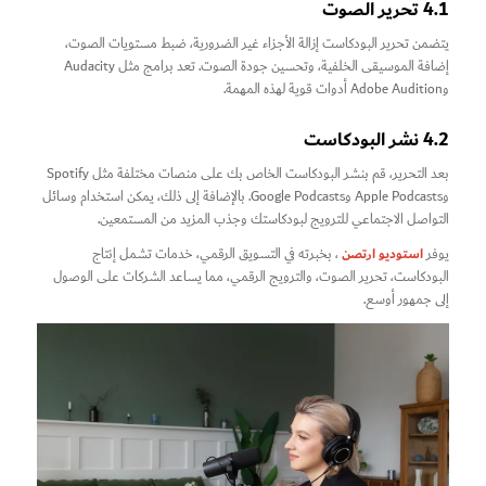
4.1 تحرير الصوت
يتضمن تحرير البودكاست إزالة الأجزاء غير الضرورية، ضبط مستويات الصوت،
إضافة الموسيقى الخلفية، وتحسين جودة الصوت. تعد برامج مثل Audacity
وAdobe Audition أدوات قوية لهذه المهمة.
4.2 نشر البودكاست
بعد التحرير، قم بنشر البودكاست الخاص بك على منصات مختلفة مثل Spotify
وApple Podcasts وGoogle Podcasts. بالإضافة إلى ذلك، يمكن استخدام وسائل
التواصل الاجتماعي للترويج لبودكاستك وجذب المزيد من المستمعين.
استوديو ارتصن
يوفر
، بخبرته في التسويق الرقمي، خدمات تشمل إنتاج
البودكاست، تحرير الصوت، والترويج الرقمي، مما يساعد الشركات على الوصول
إلى جمهور أوسع.