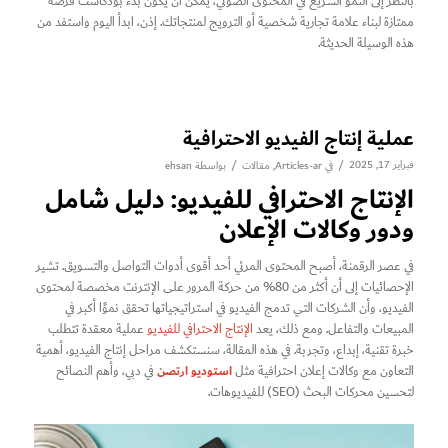
بالنظر إلى النمو السريع في المحتوى الصوتي، يمكن أن يكون بدء بودكاست فرصة
ممتازة لبناء علامة تجارية شخصية أو الترويج لمنتجاتك. إذن، ابدأ اليوم واستفد من
هذه الوسيلة الحديثة.
عملية إنتاج الفيديو الاحترافية
فبراير 17, 2025
/
/
في
Articles-ar
,
مقالات
بواسطة
ehsan
الإنتاج الاحترافي للفيديو: دليل شامل
ودور وكالات الإعلان
في عصر الرقمنة، أصبح المحتوى المرئي أحد أقوى أدوات التواصل والتسويق. تشير
الإحصائيات إلى أن أكثر من 80% من حركة المرور على الإنترنت مخصصة لمحتوى
الفيديو، وأن الشركات التي تدمج الفيديو في استراتيجياتها تحقق نموًا أكبر في
المبيعات والتفاعل. ومع ذلك، يعد
الإنتاج الاحترافي للفيديو
عملية معقدة تتطلب
خبرة تقنية، إبداع، وتجربة. في هذه المقالة، سنستكشف مراحل إنتاج الفيديو، أهمية
استوديو ارتصن
التعاون مع وكالات إعلان احترافية مثل
في دبي، وأهم النصائح
لتحسين محركات البحث (SEO) للفيديوهات.