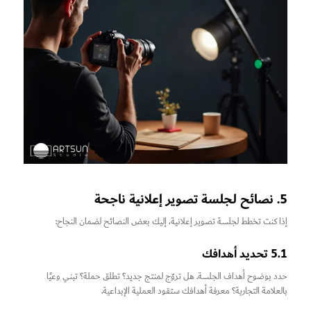
5. نصائح لجلسة تصوير إعلانية ناجحة
إذا كنت تخطط لجلسة تصوير إعلانية، إليك بعض النصائح لضمان النجاح:
5.1 تحديد أهدافك
حدد بوضوح أهداف الجلسة. هل تروّج لمنتج جديد؟ تطلق حملة؟ تبني وعيًا
بالعلامة التجارية؟ معرفة أهدافك ستقود العملية الإبداعية.