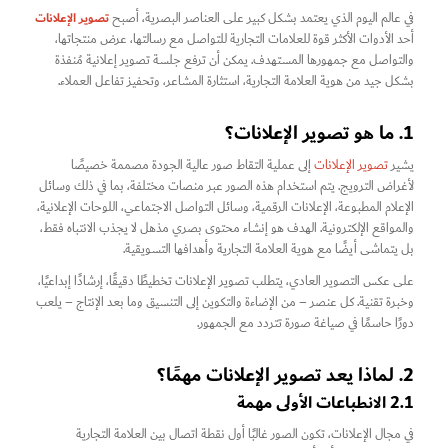
تصوير الإعلانات
في عالم اليوم الذي يعتمد بشكل كبير على العناصر البصرية، أصبح
أحد الأدوات الأكثر قوة للعلامات التجارية للتواصل مع رسالتها، عرض منتجاتها،
والتواصل مع جمهورها المستهدف. يمكن أن ترفع جلسة تصوير إعلانية مُنفذة
بشكل جيد من هوية العلامة التجارية، استثارة المشاعر، وتحفيز تفاعل العملاء.
1. ما هو تصوير الإعلانات؟
يشير
تصوير الإعلانات
إلى عملية التقاط صور عالية الجودة مصممة خصيصًا
لأغراض الترويج. يتم استخدام هذه الصور عبر منصات مختلفة، بما في ذلك وسائل
الإعلام المطبوعة، الإعلانات الرقمية، وسائل التواصل الاجتماعي، اللوحات الإعلانية،
والمواقع الإلكترونية. الهدف هو إنشاء محتوى بصري مذهل لا يجذب الانتباه فقط،
بل يتماشى أيضًا مع هوية العلامة التجارية وأهدافها التسويقية.
على عكس التصوير العادي، يتطلب تصوير الإعلانات تخطيطًا دقيقًا، إرشادًا إبداعيًا،
وخبرة تقنية. كل عنصر – من الإضاءة والتكوين إلى التنسيق وما بعد الإنتاج – يلعب
دورًا حاسمًا في صياغة صورة تتردد مع الجمهور.
2. لماذا يعد تصوير الإعلانات مهمًا؟
2.1 الانطباعات الأولى مهمة
في مجال الإعلانات، تكون الصور غالبًا أول نقطة اتصال بين العلامة التجارية