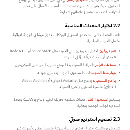
على سبيل المثال، يركز
في دبي على التسويق الرقمي وإنتاج
المحتوى، حيث يقوم بإنشاء بودكاست تساعد أصحاب الأعمال على تعلم
استراتيجيات جديدة وتعزيز علاماتهم التجارية.
2.2 اختيار المعدات المناسبة
تلعب المعدات التي تستخدمها لتسجيل البودكاست دورًا مهمًا في الجودة النهائية.
تشمل الأدوات الأساسية:
الميكروفون:
اختيار ميكروفون عالي الجودة مثل Shure SM7B أو Rode NT1-
A يمكن أن يحدث فرقًا كبيرًا في الصوت.
سماعات الرأس:
لمراقبة الصوت بدقة ومنع تسرب الصوت إلى الميكروفون.
جهاز خلط الصوت:
لضبط مستوى الصوت وتحسين جودته.
برامج التسجيل:
برامج مثل Audacity (مجاني) أو Adobe Audition
(احترافي) مناسبة لتسجيل وتحرير الصوت.
استوديو ارتصن
يستخدم
معدات متقدمة وفريقه الخبير لإنتاج بودكاست بجودة
استوديو تجذب الجمهور بفعالية.
2.3 تصميم استوديو صوتي
لتسجيل بودكاست احترافي، تحتاج إلى بيئة صوتية مناسبة. يمكن للأصوات غير