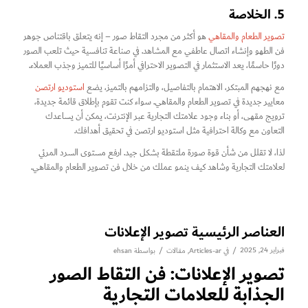
5. الخلاصة
تصوير الطعام والمقاهي
هو أكثر من مجرد التقاط صور – إنه يتعلق باقتناص جوهر
فن الطهو وإنشاء اتصال عاطفي مع المشاهد. في صناعة تنافسية حيث تلعب الصور
دورًا حاسمًا، يعد الاستثمار في التصوير الاحترافي أمرًا أساسيًا للتميز وجذب العملاء.
مع نهجهم المبتكر، الاهتمام بالتفاصيل، والتزامهم بالتميز، يضع
استوديو ارتصن
معايير جديدة في تصوير الطعام والمقاهي. سواء كنت تقوم بإطلاق قائمة جديدة،
ترويج مقهى، أو بناء وجود علامتك التجارية عبر الإنترنت، يمكن أن يساعدك
التعاون مع وكالة احترافية مثل استوديو ارتصن في تحقيق أهدافك.
لذا، لا تقلل من شأن قوة صورة ملتقطة بشكل جيد. ارفع مستوى السرد المرئي
لعلامتك التجارية وشاهد كيف ينمو عملك من خلال فن تصوير الطعام والمقاهي.
العناصر الرئيسية تصوير الإعلانات
فبراير 24, 2025
/
/
في
Articles-ar
,
مقالات
بواسطة
ehsan
تصوير الإعلانات: فن التقاط الصور
الجذابة للعلامات التجارية