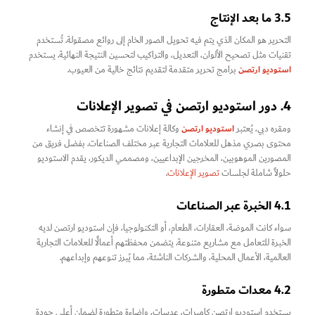
3.5 ما بعد الإنتاج
التحرير هو المكان الذي يتم فيه تحويل الصور الخام إلى روائع مصقولة. تُستخدم
تقنيات مثل تصحيح الألوان، التعديل، والتراكيب لتحسين النتيجة النهائية. يستخدم
استوديو ارتصن
برامج تحرير متقدمة لتقديم نتائج خالية من العيوب.
4. دور استوديو ارتصن في تصوير الإعلانات
استوديو ارتصن
ومقره دبي، يُعتبر
وكالة إعلانات مشهورة تتخصص في إنشاء
محتوى بصري مذهل للعلامات التجارية عبر مختلف الصناعات. بفضل فريق من
المصورين الموهوبين، المخرجين الإبداعيين، ومصممي الديكور، يقدم الاستوديو
حلولاً شاملة لجلسات
تصوير الإعلانات
.
4.1 الخبرة عبر الصناعات
سواء كانت الموضة، العقارات، الطعام، أو التكنولوجيا، فإن استوديو ارتصن لديه
الخبرة للتعامل مع مشاريع متنوعة. يتضمن محفظتهم أعمالًا للعلامات التجارية
العالمية، الأعمال المحلية، والشركات الناشئة، مما يُبرز تنوعهم وإبداعهم.
4.2 معدات متطورة
يستخدم استوديو ارتصن كاميرات، عدسات، وإضاءة متطورة لضمان أعلى جودة