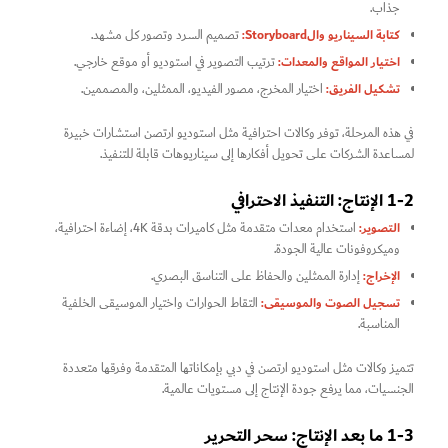
جذاب.
كتابة السيناريو والStoryboard:
تصميم السرد وتصور كل مشهد.
اختيار المواقع والمعدات:
ترتيب التصوير في استوديو أو موقع خارجي.
تشكيل الفريق:
اختيار المخرج، مصور الفيديو، الممثلين، والمصممين.
في هذه المرحلة، توفر وكالات احترافية مثل استودیو ارتصن
استشارات خبيرة
لمساعدة الشركات على تحويل أفكارها إلى سيناريوهات قابلة للتنفيذ.
1-2 الإنتاج: التنفيذ الاحترافي
التصوير:
استخدام معدات متقدمة مثل كاميرات بدقة 4K، إضاءة احترافية،
وميكروفونات عالية الجودة.
الإخراج:
إدارة الممثلين والحفاظ على التناسق البصري.
تسجيل الصوت والموسيقى:
التقاط الحوارات واختيار الموسيقى الخلفية
المناسبة.
تتميز وكالات مثل استودیو ارتصن
في دبي بإمكاناتها المتقدمة وفرقها متعددة
الجنسيات، مما يرفع جودة الإنتاج إلى مستويات عالمية.
1-3 ما بعد الإنتاج: سحر التحرير