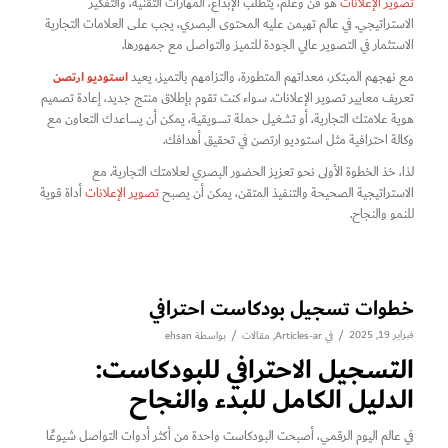
تصوير الإعلانات
هو فن وعلم، يتطلب الإبداع، المهارات التقنية، والتفكير
الاستراتيجي. في عالم تهيمن عليه المحتوى البصري، يجب على العلامات التجارية
الاستثمار في التصوير عالي الجودة للتميز والتواصل مع جمهورها.
استوديو ارتصن
مع نهجهم المبتكر، معداتهم المتطورة، والتزامهم بالتميز، يعيد
تعريف معايير تصوير الإعلانات. سواء كنت تقوم بإطلاق منتج جديد، إعادة تصميم
هوية علامتك التجارية، أو تشغيل حملة تسويقية، يمكن أن يساعدك التعاون مع
وكالة احترافية مثل استوديو ارتصن في تحقيق أهدافك.
لذا، خذ الخطوة الأولى نحو تعزيز الحضور البصري لعلامتك التجارية. مع
الاستراتيجية الصحيحة والتنفيذ المتقن، يمكن أن يصبح
تصوير الإعلانات
أداة قوية
للنمو والنجاح.
خطوات تسجيل بودكاست احترافي
فبراير 19, 2025
/
/
في
Articles-ar
,
مقالات
بواسطة
ehsan
التسجيل الاحترافي للبودكاست:
الدليل الكامل للبدء والنجاح
في عالم اليوم الرقمي، أصبحت البودكاست واحدة من أكثر أدوات التواصل شيوعًا