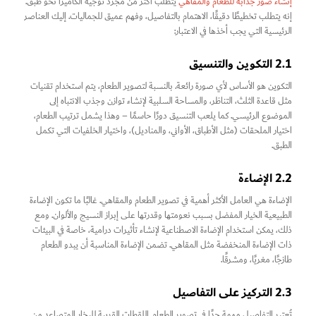
إنشاء صور جذابة للطعام والمقاهي
يتطلب أكثر من مجرد توجيه الكاميرا نحو طبق.
إنه يتطلب تخطيطًا دقيقًا، الاهتمام بالتفاصيل، وفهم عميق للجماليات. إليك العناصر
الرئيسية التي يجب أخذها في الاعتبار:
2.1 التكوين والتنسيق
التكوين هو الأساس لأي صورة رائعة. بالنسبة لتصوير الطعام، يتم استخدام تقنيات
مثل قاعدة الثلث، التناظر، والمساحة السلبية لإنشاء توازن وجذب الانتباه إلى
الموضوع الرئيسي. كما يلعب التنسيق دورًا حاسمًا – وهذا يشمل ترتيب الطعام،
اختيار الملحقات (مثل الأطباق، الأواني، والمناديل)، واختيار الخلفيات التي تكمل
الطبق.
2.2 الإضاءة
الإضاءة هي العامل الأكثر أهمية في تصوير الطعام والمقاهي. غالبًا ما تكون الإضاءة
الطبيعية الخيار المفضل بسبب نعومتها وقدرتها على إبراز النسيج والألوان. ومع
ذلك، يمكن استخدام الإضاءة الاصطناعية لإنشاء تأثيرات درامية، خاصة في البيئات
ذات الإضاءة المنخفضة مثل المقاهي. تضمن الإضاءة المناسبة أن يبدو الطعام
طازجًا، مغريًا، ومشرقًا.
2.3 التركيز على التفاصيل
تُعتبر التفاصيل مهمة جدًا في تصوير الطعام. اللقطات القريبة للبخار المتصاعد من