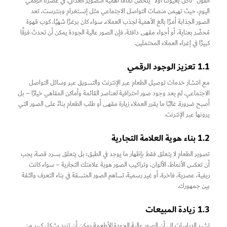
القول “نأكل بعيوننا أولاً” يلخص تمامًا أهمية التصوير الغذائي. في عصرنا الرقمي
اليوم، حيث تهيمن منصات التواصل الاجتماعي مثل إنستغرام وبنترست، تعد
الصور الجذابة أمرًا بالغ الأهمية لجذب العملاء. سواء كان برغرًا شهيًا، كوب قهوة
مُحضّر بعناية، أو أجواء مقهى دافئة، فإن الصور عالية الجودة يمكن أن تحدث فرقًا
كبيرًا في إغراء العملاء المحتملين.
1.1 تعزيز الوجود الرقمي
مع انتشار خدمات توصيل الطعام عبر الإنترنت والتسويق عبر وسائل التواصل
الاجتماعي، لم يعد وجود صور احترافية لعناصر القائمة وأماكن المقاهي خيارًا – بل
أصبح ضرورة. غالبًا ما يقرر العملاء زيارة مقهى أو طلب الطعام بناءً على الصور التي
يرونها عبر الإنترنت.
1.2 بناء هوية العلامة التجارية
تصوير الطعام لا يتعلق فقط بإظهار ما يوجد في الطبق؛ بل يتعلق بسرد قصة. يجب
أن تعكس الأنماط، الألوان، وتراكيب الصور هوية علامتك التجارية – سواء كانت
ريفية، عصرية، فاخرة، أو غير رسمية. تساهم الصور المتسقة في بناء التعرف والثقة
بين جمهورك.
1.3 زيادة المبيعات
تشير الدراسات إلى أن الصور عالية الجودة للأطعمة يمكن أن تزيد بشكل كبير من