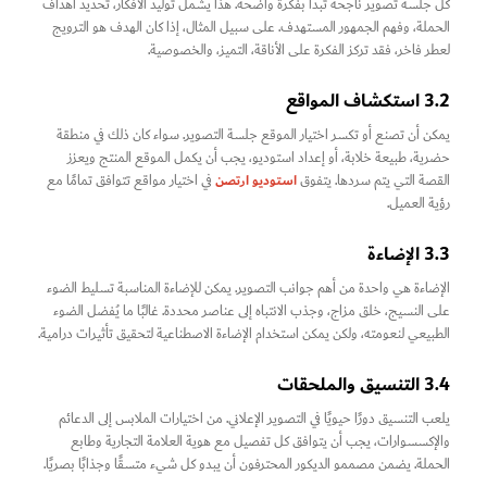
كل جلسة تصوير ناجحة تبدأ بفكرة واضحة. هذا يشمل توليد الأفكار، تحديد أهداف
الحملة، وفهم الجمهور المستهدف. على سبيل المثال، إذا كان الهدف هو الترويج
لعطر فاخر، فقد تركز الفكرة على الأناقة، التميز، والخصوصية.
3.2 استكشاف المواقع
يمكن أن تصنع أو تكسر اختيار الموقع جلسة التصوير. سواء كان ذلك في منطقة
حضرية، طبيعة خلابة، أو إعداد استوديو، يجب أن يكمل الموقع المنتج ويعزز
استوديو ارتصن
القصة التي يتم سردها. يتفوق
في اختيار مواقع تتوافق تمامًا مع
رؤية العميل.
3.3 الإضاءة
الإضاءة هي واحدة من أهم جوانب التصوير. يمكن للإضاءة المناسبة تسليط الضوء
على النسيج، خلق مزاج، وجذب الانتباه إلى عناصر محددة. غالبًا ما يُفضل الضوء
الطبيعي لنعومته، ولكن يمكن استخدام الإضاءة الاصطناعية لتحقيق تأثيرات درامية.
3.4 التنسيق والملحقات
يلعب التنسيق دورًا حيويًا في التصوير الإعلاني. من اختيارات الملابس إلى الدعائم
والإكسسوارات، يجب أن يتوافق كل تفصيل مع هوية العلامة التجارية وطابع
الحملة. يضمن مصممو الديكور المحترفون أن يبدو كل شيء متسقًا وجذابًا بصريًا.