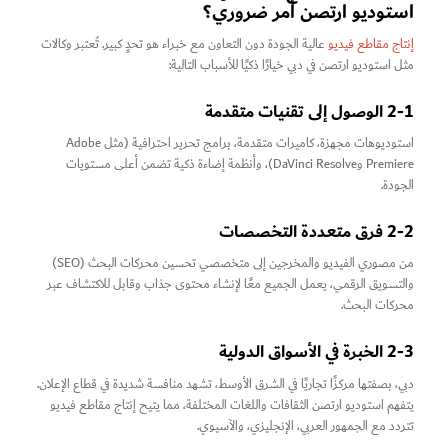
استودیو ارتصن أمر ضروري؟
إنتاج مقاطع فيديو
عالية الجودة دون التعاون مع خبراء هو تحدٍ كبير. تُعتبر وكالات
مثل استودیو ارتصن
في دبي خيارًا ذكيًا للأسباب التالية:
2-1 الوصول إلى تقنيات متقدمة
استوديوهات مجهزة، كاميرات متقدمة، برامج تحرير احترافية (مثل Adobe
Premiere وDaVinci Resolve)، وأنظمة إضاءة ذكية تضمن أعلى مستويات
الجودة.
2-2 فرق متعددة التخصصات
من مصوري الفيديو والمخرجين إلى متخصصي تحسين محركات البحث (SEO)
والتسويق الرقمي، يعمل الجميع معًا لإنشاء محتوى جذاب وقابل للاكتشاف عبر
محركات البحث.
2-3 الخبرة في الأسواق الدولية
دبي، بصفتها مركزًا تجاريًا في الشرق الأوسط، تشهد منافسة شديدة في قطاع الإعلان.
يتفهم استودیو ارتصن
الثقافات واللغات المختلفة، مما يتيح إنتاج مقاطع فيديو
تتردد مع الجمهور العربي، الإنجليزي، والآسيوي.