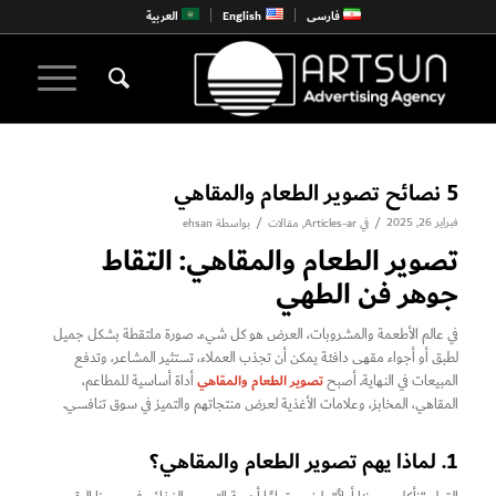
فارسی
English
العربية
5 نصائح تصوير الطعام والمقاهي
فبراير 26, 2025
/
/
في
Articles-ar
,
مقالات
بواسطة
ehsan
تصوير الطعام والمقاهي: التقاط
جوهر فن الطهي
في عالم الأطعمة والمشروبات، العرض هو كل شيء. صورة ملتقطة بشكل جميل
لطبق أو أجواء مقهى دافئة يمكن أن تجذب العملاء، تستثير المشاعر، وتدفع
تصوير الطعام والمقاهي
المبيعات في النهاية. أصبح
أداة أساسية للمطاعم،
المقاهي، المخابز، وعلامات الأغذية لعرض منتجاتهم والتميز في سوق تنافسي.
1. لماذا يهم تصوير الطعام والمقاهي؟