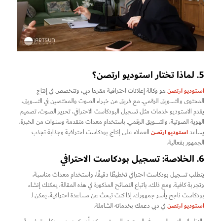
5. لماذا تختار استوديو ارتصن؟
استوديو ارتصن
هو وكالة إعلانات احترافية مقرها دبي، وتتخصص في إنتاج
المحتوى والتسويق الرقمي. مع فريق من خبراء الصوت والمختصين في التسويق،
يقدم الاستوديو خدمات مثل تسجيل البودكاست الاحترافي، تحرير الصوت، تصميم
الهوية الصوتية، والتسويق الرقمي. باستخدام معدات متقدمة وسنوات من الخبرة،
استوديو ارتصن
يساعد
العملاء على إنتاج بودكاست احترافية وجذابة تجذب
الجمهور بفعالية.
6. الخلاصة: تسجيل بودكاست الاحترافي
يتطلب تسجيل بودكاست احترافي تخطيطًا دقيقًا، واستخدام معدات مناسبة،
وتجربة كافية. ومع ذلك، باتباع النصائح المذكورة في هذه المقالة، يمكنك إنشاء
بودكاست ناجح يأسر جمهورك. إذا كنت تبحث عن مساعدة احترافية، يمكن لـ
استوديو ارتصن
في دبي دعمك بخدماته الشاملة.