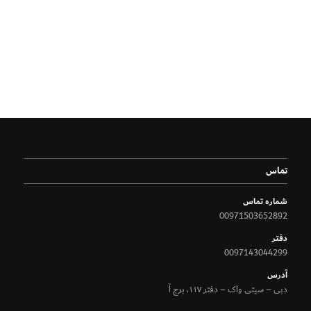
تماس
شماره تماس
00971503652892
دفتر
0097143044299
آدرس
دبی – سیتی واک – دفتر ۱۱۷، برج آ