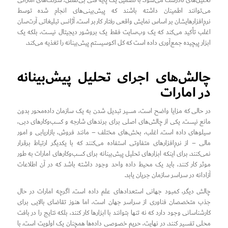
تحلیل‌های نادرست می‌شود. با تضمین یک پایه فنی بی‌نقص، شرکت‌های اماراتی
می‌توانند اطمینان داشته باشند که پیش‌بینی‌های انجام شده توسط
نرم‌افزارهایشان بر اساس نمایش واقعی رفتار کاربر است. آژانس تبلیغاتی آرت‌سان
اغلب تأکید می‌کند که یک وب‌سایت فقط یک بروشور دیجیتال نیست، بلکه یک
ابزار پیچیده جمع‌آوری داده است که کل اکوسیستم پیش‌بینانه را تغذیه می‌کند.
چالش‌های اجرای تحلیل پیش‌بینانه
در امارات
در حالی که مزایا واضح است، مسیر تبدیل شدن به یک سازمان داده‌محور بدون
مانع نیست. یکی از چالش‌های اصلی برای برندهای شارجه و کسب‌وکارهای دبی،
سیلوهای داده است. اغلب، بخش‌های مختلف – مانند فروش، بازاریابی و امور
مالی – از نرم‌افزارهای متفاوتی استفاده می‌کنند که با یکدیگر ارتباط برقرار
نمی‌کنند. برای اینکه ابزارهای تحلیل پیش‌بینانه برای کسب‌وکارهای امارات به طور
موثر کار کنند، باید یک محیط داده واحد وجود داشته باشد که در آن اطلاعات
آزادانه در سراسر سازمان جریان یابد.
چالش دیگر، کمبود جهانی استعدادهای علم داده است. اگرچه امارات در حال
جذب متخصصان فناوری از سراسر جهان است، اما هنوز تقاضای بالایی برای
کارشناسانی وجود دارد که نه تنها بتوانند با ابزارها کار کنند، بلکه نتایج را در بافت
محلی تفسیر کنند. در نهایت، حریم خصوصی داده‌ها همچنان یک اولویت است. با