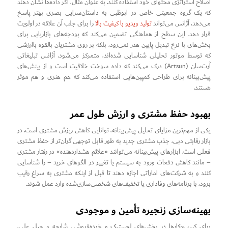
اصلاح استراتژی محتوای خود استفاده کنند. به عنوان مثال، اگر داده‌ها نشان دهند
که یک گروه جمعیتی خاص در ابوظبی به داستان‌سرایی بصری بهتر پاسخ
می‌دهد، آژانس می‌تواند
تولید ویدیو با کیفیت بالا
را برای جلب آن علاقه در اولویت
قرار دهد. این سطح از هماهنگی تضمین می‌کند که بودجه‌های بازاریابی برای
بخش‌های با نرخ تبدیل پایین هدر نمی‌رود، بلکه بر روی مشتریان بالقوه باارزشی
که توسط موتور تحلیلی شناسایی شده‌اند، متمرکز می‌شود. آژانس تبلیغاتی
آرت‌سان (Artsun) درک می‌کند که داده سوخت خلاقیت است و از بینش‌های
پیش‌بینانه برای طراحی کمپین‌هایی استفاده می‌کند که هم هنری و هم موثر
هستند.
بهبود حفظ مشتری و ارزش طول عمر
یکی از مهم‌ترین مزایای تحلیل پیش‌بینانه، توانایی کاهش ریزش مشتری است. در
بازار رقابتی دبی، جذب مشتری جدید به طور قابل توجهی گران‌تر از حفظ مشتری
فعلی است. ابزارهای پیش‌بینانه می‌توانند «علائم هشداردهنده» در رفتار مشتری
– مانند کاهش دفعات ورود به سیستم یا تغییر در الگوهای خرید – را شناسایی
کنند و به شرکت‌های اماراتی اجازه دهند تا قبل از اینکه مشتری به سراغ رقیب
برود، با برنامه‌های وفاداری یا تخفیف‌های شخصی‌سازی‌شده وارد عمل شوند.
بهینه‌سازی زنجیره تأمین و موجودی
برای کسب‌وکارها در بخش‌های لجستیک و خرده‌فروشی شارجه و جبل علی،