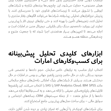
ابتکارات دولتی مانند «استراتژی بدون کاغذ دبی» و «استراتژی امارات برای
هوش مصنوعی» حمایت می‌شود. این چارچوب‌ها برندهای شارجه و شرکت‌های
ابوظبی را تشویق می‌کنند تا زیرساخت‌های فناوری خود را مدرن‌سازی کنند. با
پذیرش نرم‌افزارهای تحلیلی پیشرفته، شرکت‌ها می‌توانند الگوهای رفتار مشتری را
تحلیل کنند، زنجیره‌های تأمین را بهینه کنند و حتی نیازهای نیروی کار را پیش‌بینی
نمایند. این رویکرد داده‌محور، سنگ بنای بازاریابی دیجیتال مدرن در امارات است و
اجازه می‌دهد تا کمپین‌های بسیار هدفمندی اجرا شوند که با جمعیت متنوع و
چندفرهنگی منطقه همسو هستند.
ابزارهای کلیدی تحلیل پیش‌بینانه
برای کسب‌وکارهای امارات
انتخاب ابزار مناسب به نیازهای خاص سازمان، حجم داده‌ها و تخصص فنی
موجود بستگی دارد. در حال حاضر چندین پلتفرم جهانی و بومی در امارات در حال
درخشش هستند. بسیاری از شرکت‌های بزرگ اماراتی راه‌حل‌های سطح سازمانی
مانند SAP Analytics Cloud، IBM SPSS یا SAS را انتخاب می‌کنند. این پلتفرم‌ها
قابلیت‌های یکپارچه‌سازی عمیقی را ارائه می‌دهند و به کسب‌وکارها اجازه می‌دهند
داده‌ها را از منابع متعدد – از جمله سیستم‌های CRM، رسانه‌های اجتماعی و
سوابق مالی – برای ساخت مدل‌های پیش‌بینی جامع استخراج کنند.
برای شرکت‌های کوچک‌تر یا آن‌هایی که تمرکز زیادی بر دیده شدن آنلاین دارند،