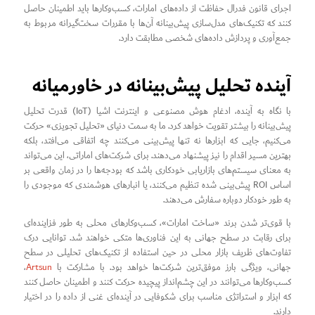
اجرای قانون فدرال حفاظت از داده‌های امارات، کسب‌وکارها باید اطمینان حاصل
کنند که تکنیک‌های مدل‌سازی پیش‌بینانه آن‌ها با مقررات سخت‌گیرانه مربوط به
جمع‌آوری و پردازش داده‌های شخصی مطابقت دارد.
آینده تحلیل پیش‌بینانه در خاورمیانه
با نگاه به آینده، ادغام هوش مصنوعی و اینترنت اشیا (IoT) قدرت تحلیل
پیش‌بینانه را بیشتر تقویت خواهد کرد. ما به سمت دنیای «تحلیل تجویزی» حرکت
می‌کنیم، جایی که ابزارها نه تنها پیش‌بینی می‌کنند چه اتفاقی می‌افتد، بلکه
بهترین مسیر اقدام را نیز پیشنهاد می‌دهند. برای شرکت‌های اماراتی، این می‌تواند
به معنای سیستم‌های بازاریابی خودکاری باشد که بودجه‌ها را در زمان واقعی بر
اساس ROI پیش‌بینی شده تنظیم می‌کنند، یا انبارهای هوشمندی که موجودی را
به طور خودکار دوباره سفارش می‌دهند.
با قوی‌تر شدن برند «ساخت امارات»، کسب‌وکارهای محلی به طور فزاینده‌ای
برای رقابت در سطح جهانی به این فناوری‌ها متکی خواهند شد. توانایی درک
تفاوت‌های ظریف بازار محلی در حین استفاده از تکنیک‌های تحلیلی در سطح
جهانی، ویژگی بارز موفق‌ترین شرکت‌ها خواهد بود. با مشارکت با
Artsun
،
کسب‌وکارها می‌توانند در این چشم‌انداز پیچیده حرکت کنند و اطمینان حاصل کنند
که ابزار و استراتژی مناسب برای شکوفایی در آینده‌ای غنی از داده را در اختیار
دارند.