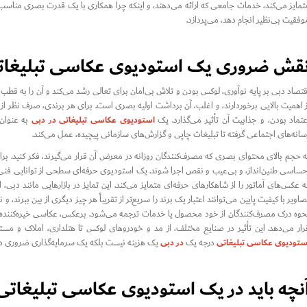
تمایز می‌کند، خدمات جامعی که ارائه می‌دهند، و اینکه چرا همکاری با یک قدرت بصری مناسب
وفقیت بی‌نظیر انجام دهد، می‌پردازد.
قش ضروری یک استودیوی عکاسی تبلیغاتی
قتصاد دبی بر پایه نوآوری، لوکس بودن و تلاش بی‌امان برای تعالی رشد می‌کند و آن را به ق
ز اهمیت بالایی برخوردارند، و اغلب، آن برداشت اولیه بصری است. برای هر برندی، صرف نظر از ا
استودیوی عکاسی تبلیغاتی در دبی
عتماد بودن، و جذابیت آن تأثیر می‌گذارد. یک
به عنوان 
سانه‌های اجتماعی گرفته تا تبلیغات چاپی و گزارش‌های سازمانی پیچیده، عمل می‌کند.
ه حجم بالای محتوای بصری که مصرف‌کنندگان روزانه در معرض آن قرار می‌گیرند، فکر کنید. برای ب
حساسی طنین‌انداز، و بی‌عیب و نقص اجرا شوند. یک استودیوی حرفه‌ای سطحی از توانایی فنی – ن
ه عکس‌های آماتور را از شاهکارهای حرفه‌ای متمایز می‌کند. این تمایز در بازارهایی مانند د
صاویر با کیفیت پایین می‌توانند اعتبار یک برند را سریع‌تر از تقریباً هر چیز دیگری از بین ببرند،
حوه درک مصرف‌کنندگان از خود محصول یا خدمات ترجمه می‌شود. برعکس، عکاسی خیره‌کننده یک برن
رار می‌دهد. این تأثیر در صنایع مختلف، از مد و خودروهای لوکس تا هتلداری، املاک و مست
ستودیوی عکاسی تبلیغاتی
در دبی
درجه یک
یک هزینه نیست بلکه یک سرمایه‌گذاری ضروری در ا
نچه باید در یک استودیوی عکاسی تبلیغاتی 