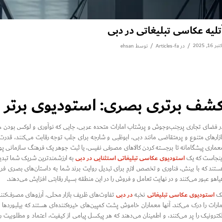
تلیه عکاسی تبلیغاتی در دبی
بر 16, 2025
/
/
در
Articles-fa
توسط
ehsan
شف برتری بصری: استودیوی برتر ع
ر فضای تجاری پرجنب‌وجوش و پرشتاب امارات متحده عربی، جایی که نوآوری و لوکس بودن همگر
ازارهای متنوع و پرمتقاضی مانند دبی، ابوظبی و شارجه برای جلب توجه رقابت می‌کنند، قدر
عماری پیشگامانه تا برجسته کردن کالاهای مصرفی نفیس، یا ثبت جوهر یک فرهنگ سازمانی پوی
استودیوی عکاسی تبلیغاتی استثنایی در دبی
ینجاست که یک
به ارزشمندترین شریک شما تبدیل 
ستند که با بینش، فناوری و تخصص لازم برای تبدیل روایت برند شما به داستان‌های بصری فریبند
یاهو عبور می‌کنند و در نهایت تعامل و فروش را در این منطقه بسیار رقابتی افزایش می‌دهند.
استودیوی عکاسی تبلیغاتی
در دبی
ک
نخبه
تفاوت‌های ظریف بازار محلی، آرزوهای مصرف‌کنندگ
مارات را درک می‌کند. آنها معماران خاموش پشت کمپین‌های خیره‌کننده‌ای هستند که بیلبوردها ر
لکترونیک را پر می‌کنند، و اطمینان می‌دهند که هر پیکسل پیامی از کیفیت، اعتماد و مطلوبیت را 