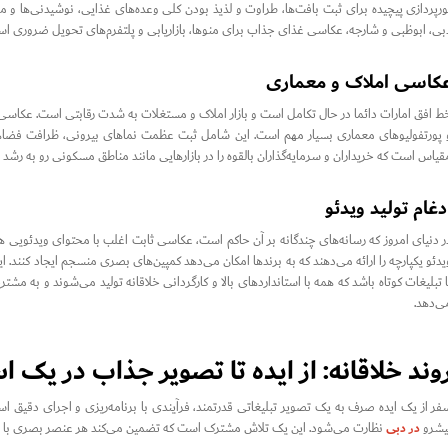
ورپردازی پیچیده برای ثبت بافت‌ها، طراوت و لذیذ بودن کلی وعده‌های غذایی، نوشیدنی‌ها و 
بی، ابوظبی و شارجه، عکاسی غذای جذاب برای منوها، بازاریابی و پلتفرم‌های تحویل ضروری اس
کاسی املاک و معماری
ط افق امارات دائما در حال تکامل است و بازار املاک و مستغلات به شدت رقابتی است. عکاسی ب
 پورتفولیوهای معماری بسیار مهم است. این شامل ثبت عظمت نماهای بیرونی، ظرافت فضاهای
قیاس است که خریداران و سرمایه‌گذاران بالقوه را در بازارهایی مانند مناطق مسکونی رو به رشد
دغام تولید ویدئو
ر دنیای امروز که رسانه‌های چندگانه بر آن حاکم است، عکاسی ثابت اغلب با محتوای ویدئویی 
یدئو یکپارچه را ارائه می‌دهند که به برندها امکان می‌دهد کمپین‌های بصری منسجم ایجاد کن
ا تبلیغات کوتاه باشد که همه با استانداردهای بالا و کارگردانی خلاقانه تولید می‌شوند و به مشتر
ی‌دهد.
وند خلاقانه: از ایده تا تصویر جذاب در یک
فر از یک ایده صرف به یک تصویر تبلیغاتی قدرتمند، فرآیندی با برنامه‌ریزی و اجرای دقیق
در دبی
یشرو
نظارت می‌شود. این یک تلاش مشترک است که تضمین می‌کند هر عنصر بصری با اهد