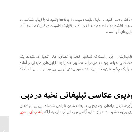
دقت بررسی کنید. به دنبال طیف وسیعی از پروژه‌ها باشید که با زیبایی‌شناسی و
ش‌های ارزشمندی را در مورد حرفه‌ای بودن، قابلیت اطمینان و رضایت مشتری آنها
نایی‌های آنها است.
و کامپوزیت – جایی است که تصاویر خوب به تصاویر عالی تبدیل می‌شوند. یک
اصی خواهد بود که می‌توانند تصاویر خام را به دارایی‌های صیقلی و آماده
تقا دهند. تسلط آنها بر نرم‌افزارهایی مانند Adobe Photoshop و Lightroom، همراه با یک چشم هنری، تضمین‌کننده خروجی‌های نهایی بی‌عیب و نقصی است که
وی عکاسی تبلیغاتی نخبه در دبی
آورده کردن نیازهای چندوجهی تبلیغات مدرن طراحی شده‌اند. این پیشنهادهای
آورده شود. به عنوان مثال، آژانس تبلیغاتی آرتسان، به ارائه
راهکارهای بصری
چگونه با
برنده