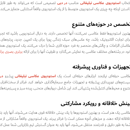
استودیوی عکاسی تبلیغاتی
در دبی
نتخاب
مناسب
تصمیمی است که می‌تواند به طور قابل ت
انستن اینکه چه چیزی یک استودیوی متوسط را از یک استودیوی واقعاً استثنایی متمایز می‌کند، 
خصص در حوزه‌های متنوع
هترین استودیوها فقط عکاسی نمی‌کنند؛ آنها تخصص دارند. به دنبال استودیویی باشید که 
رای تجارت الکترونیک باشد، چه عکس‌های سبک زندگی پویا برای یک کمپین جدید، پرتره‌های ش
کاسان الزامات و چالش‌های منحصر به فرد حوزه کاری شما را درک می‌کنند. یک استودیوی همه کار
ود در رشته‌های مختلف عکاسی به نمایش می‌گذارد و ظرفیت آنها را برای ارائه
برتری بصری برای 
جهیزات و فناوری پیشرفته
استودیوی عکاسی تبلیغاتی
در
کاسی حرفه‌ای نیازمند ابزارهای حرفه‌ای است. یک
پیشرو
یستم‌های نورپردازی پیشرفته و تجهیزات جامع سرمایه‌گذاری خواهد کرد. فراتر از سخت‌افزار، 
تنوع و محیط‌های کنترل‌شده پشتیبانی کند. این شامل دیوارهای منحنی، پرده سبز و پس‌زمینه‌
ینش خلاقانه و رویکرد مشارکتی
کاسی یک هنر است، و بهترین استودیوها با یک بینش خلاقانه قوی هدایت می‌شوند. آنها باید بتوانند 
لاقانه ارائه دهند، و مرزهای آنچه ممکن است را فراتر ببرند. یک استودیوی واقعاً مشارکتی از مف
ما به طور دقیق و قدرتمند منتقل می‌شود. آنها باید به عنوان گسترش تیم بازاریابی شما عمل کنند