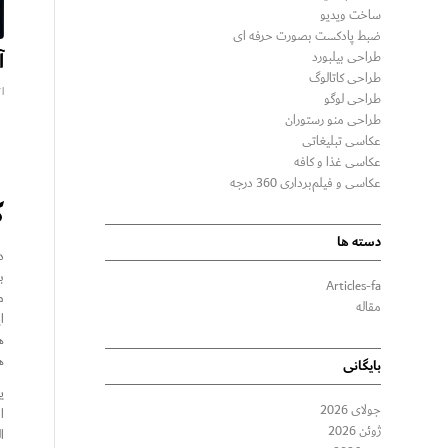
ساخت ویدیو
ضبط پادکست بصورت حرفه ای
آ
طراحی بیلبورد
طراحی کاتالوگ
اکت
طراحی لوگو
طراحی منو رستوران
عکاسی تبلیغاتی
عکاسی غذا و کافه
عکاسی و فیلم‌برداری 360 درجه
ک
دسته ها
د
ب
Articles-fa
م
مقاله
ا
ه
ه
بایگانی
ی
جولای 2026
ا
ژوئن 2026
ا