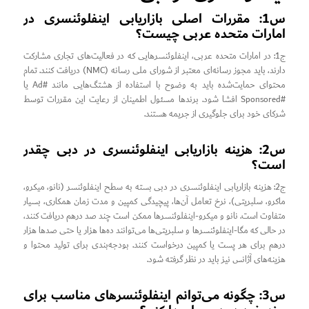
س1: مقررات اصلی بازاریابی اینفلوئنسری در
امارات متحده عربی چیست؟
ج1: در امارات متحده عربی، اینفلوئنسرهایی که در فعالیت‌های تجاری مشارکت
دارند، باید مجوز رسانه‌ای معتبر از شورای ملی رسانه (NMC) دریافت کنند. تمام
محتوای حمایت‌شده باید به وضوح با استفاده از هشتگ‌هایی مانند #Ad یا
#Sponsored افشا شود. برندها مسئول اطمینان از رعایت این مقررات توسط
شرکای خود برای جلوگیری از جریمه هستند.
س2: هزینه بازاریابی اینفلوئنسری در دبی چقدر
است؟
ج2: هزینه بازاریابی اینفلوئنسری در دبی بسته به سطح اینفلوئنسر (نانو، میکرو،
ماکرو، سلبریتی)، نرخ تعامل آن‌ها، پیچیدگی کمپین و مدت زمان همکاری، بسیار
متفاوت است. نانو و میکرو-اینفلوئنسرها ممکن است چند صد درهم دریافت کنند،
در حالی که مگا-اینفلوئنسرها و سلبریتی‌ها می‌توانند ده‌ها هزار یا حتی صدها هزار
درهم برای هر پست یا کمپین درخواست کنند. بودجه‌بندی برای تولید محتوا و
هزینه‌های آژانس نیز باید در نظر گرفته شود.
س3: چگونه می‌توانم اینفلوئنسرهای مناسب برای