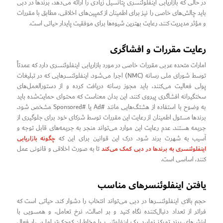
در حالی که بازاریابی اینفلوئنسری پتانسیل زیادی را ارائه می‌دهد، برندها در دبی
باید چالش‌های خاصی را نیز برای اطمینان از کمپین‌های اخلاقی، مطابق با مقررات
و مؤثر مدیریت کنند. رعایت بهترین شیوه‌ها برای موفقیت پایدار حیاتی است.
رعایت مقررات و افشاگری
امارات متحده عربی مقررات خاصی در مورد بازاریابی اینفلوئنسری دارد که عمدتاً
توسط شورای ملی رسانه (NMC) اجرا می‌شود. اینفلوئنسرهایی که در تبلیغات
پولی فعالیت می‌کنند، باید مجوز رسانه دریافت کرده و از دستورالعمل‌های
سختگیرانه افشاگری پیروی کنند. این بدان معناست که محتوای حمایت‌شده باید
به وضوح با استفاده از هشتگ‌هایی مانند #Ad یا #Sponsored مشخص شود.
برندها مسئول اطمینان از رعایت این مقررات توسط شرکای خود برای جلوگیری از
جریمه هستند. عدم رعایت این موارد می‌تواند منجر به جریمه‌های قابل توجه و
چگونه بازاریابی
آسیب به شهرت برند شود. درک این قوانین برای این که
اینفلوئنسری به برندها در دبی کمک می‌کند
تا به صورت اخلاقی و قانونی عمل
کنند، اساسی است.
یافتن اینفلوئنسرهای مناسب
حجم بالای اینفلوئنسرها در دبی می‌تواند انتخاب را دشوار کند. حیاتی است که
فراتر از تعداد دنبال‌کننده نگاه کنید و بر اصالت، نرخ تعامل، و همسویی با
ارزش‌های برند تمرکز نمایید. یک اینفلوئنسر با مخاطبان کوچک‌تر اما بسیار فعال