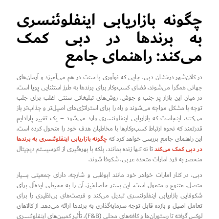
چگونه بازاریابی اینفلوئنسری
به برندها در دبی کمک
می‌کند: راهنمای جامع
در کلان‌شهر درخشان دبی، جایی که نوآوری با سنت در هم می‌آمیزد و آرمان‌های
جهانی همگرا می‌شوند، فضای کسب‌وکار برای برندها به طرز استثنایی پویا است.
در میان این بازار پر جنب و جوش، روش‌های تبلیغاتی سنتی اغلب برای جلب
توجه با مشکل مواجه می‌شوند و راه را برای استراتژی‌های اصیل‌تر و جذاب‌تر باز
می‌کنند. اینجاست که بازاریابی اینفلوئنسری وارد می‌شود – یک تغییر پارادایم
قدرتمند که نحوه ارتباط کسب‌وکارها با مخاطبان هدف خود را متحول کرده است.
چگونه بازاریابی اینفلوئنسری به برندها
این راهنمای جامع بررسی خواهد کرد که
در دبی کمک می‌کند
تا نه تنها زنده بمانند، بلکه با بهره‌گیری از اکوسیستم دیجیتال
منحصر به فرد امارات متحده عربی، شکوفا شوند.
دبی، در کنار امارات خواهر خود مانند ابوظبی و شارجه، دارای جمعیتی بسیار
متصل، متنوع و متمول است. این بستر حاصلخیز، آن را به محیطی ایده‌آل برای
شکوفایی بازاریابی اینفلوئنسری تبدیل می‌کند و فرصت‌های بی‌نظیری را برای
تعامل اصیل و بازده قابل توجه سرمایه‌گذاری به برندها ارائه می‌دهد. از کالاهای
لوکس گرفته تا رستوران‌ها و کافه‌های محلی (F&B)، تأثیر کمپین‌های اینفلوئنسری