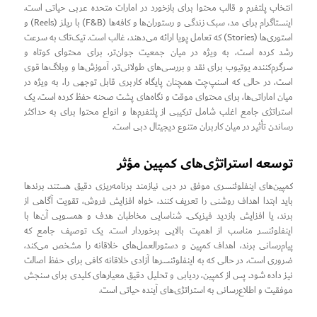
انتخاب پلتفرم و قالب محتوا برای بازخورد در امارات متحده عربی حیاتی است.
اینستاگرام برای مد، سبک زندگی و رستوران‌ها و کافه‌ها (F&B) با ریلز (Reels) و
استوری‌ها (Stories) که تعامل پویا ارائه می‌دهند، غالب است. تیک‌تاک به سرعت
رشد کرده است، به ویژه در میان جمعیت جوان‌تر، برای محتوای کوتاه و
سرگرم‌کننده. یوتیوب برای نقد و بررسی‌های طولانی‌تر، آموزش‌ها و وبلاگ‌ها قوی
است، در حالی که اسنپ‌چت همچنان پایگاه کاربری قابل توجهی را، به ویژه در
میان اماراتی‌ها، برای محتوای موقت و نگاه‌های پشت صحنه حفظ کرده است. یک
استراتژی جامع اغلب شامل ترکیبی از پلتفرم‌ها و انواع محتوا برای به حداکثر
رساندن تأثیر در میان کاربران متنوع دیجیتال دبی است.
توسعه استراتژی‌های کمپین مؤثر
کمپین‌های اینفلوئنسری موفق در دبی نیازمند برنامه‌ریزی دقیق هستند. برندها
باید ابتدا اهداف روشنی را تعریف کنند، خواه افزایش فروش، تقویت آگاهی از
برند، یا افزایش بازدید فیزیکی. شناسایی مخاطبان هدف و همسویی آن‌ها با
اینفلوئنسر مناسب از اهمیت بالایی برخوردار است. یک توصیف جامع که
پیام‌رسانی برند، اهداف کمپین و دستورالعمل‌های خلاقانه را مشخص می‌کند،
ضروری است، در حالی که به اینفلوئنسرها آزادی خلاقانه کافی برای حفظ اصالت
نیز داده شود. پس از کمپین، ردیابی و تحلیل دقیق معیارهای کلیدی برای سنجش
موفقیت و اطلاع‌رسانی به استراتژی‌های آینده حیاتی است.