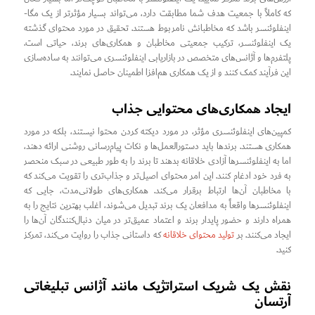
که کاملاً با جمعیت هدف شما مطابقت دارد، می‌تواند بسیار مؤثرتر از یک مگا-
اینفلوئنسر باشد که مخاطبانش نامربوط هستند. تحقیق در مورد محتوای گذشته
یک اینفلوئنسر، ترکیب جمعیتی مخاطبان و همکاری‌های برند، حیاتی است.
پلتفرم‌ها و آژانس‌های متخصص در بازاریابی اینفلوئنسری می‌توانند به ساده‌سازی
این فرآیند کمک کنند و از یک همکاری هم‌افزا اطمینان حاصل نمایند.
ایجاد همکاری‌های محتوایی جذاب
کمپین‌های اینفلوئنسری مؤثر، در مورد دیکته کردن محتوا نیستند، بلکه در مورد
همکاری هستند. برندها باید دستورالعمل‌ها و نکات پیام‌رسانی روشنی ارائه دهند،
اما به اینفلوئنسرها آزادی خلاقانه بدهند تا برند را به طور طبیعی در سبک منحصر
به فرد خود ادغام کنند. این امر محتوای اصیل‌تر و جذاب‌تری را تقویت می‌کند که
با مخاطبان آن‌ها ارتباط برقرار می‌کند. همکاری‌های طولانی‌مدت، جایی که
اینفلوئنسرها واقعاً به مدافعان یک برند تبدیل می‌شوند، اغلب بهترین نتایج را به
همراه دارند و حضور پایدار برند و اعتماد عمیق‌تر در میان دنبال‌کنندگان آن‌ها را
ایجاد می‌کنند. بر
تولید محتوای خلاقانه
که داستانی جذاب را روایت می‌کند، تمرکز
کنید.
نقش یک شریک استراتژیک مانند آژانس تبلیغاتی
آرتسان