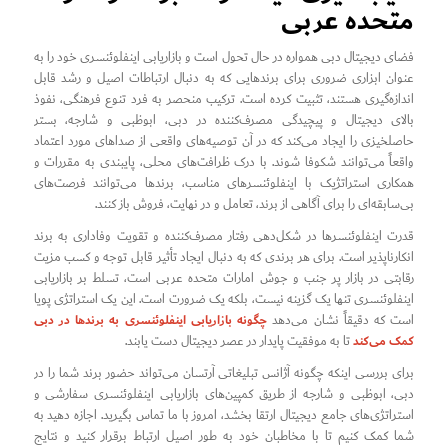
متحده عربی
فضای دیجیتال دبی همواره در حال تحول است و بازاریابی اینفلوئنسری خود را به
عنوان ابزاری ضروری برای برندهایی که به دنبال ارتباطات اصیل و رشد قابل
اندازه‌گیری هستند، تثبیت کرده است. ترکیب منحصر به فرد تنوع فرهنگی، نفوذ
بالای دیجیتال و پیچیدگی مصرف‌کننده در دبی، ابوظبی و شارجه، بستر
حاصلخیزی را ایجاد می‌کند که در آن توصیه‌های واقعی از صداهای مورد اعتماد
واقعاً می‌توانند شکوفا شوند. با درک ظرافت‌های محلی، پایبندی به مقررات و
همکاری استراتژیک با اینفلوئنسرهای مناسب، برندها می‌توانند فرصت‌های
بی‌سابقه‌ای را برای آگاهی از برند، تعامل و در نهایت، فروش باز کنند.
قدرت اینفلوئنسرها در شکل‌دهی رفتار مصرف‌کننده و تقویت وفاداری به برند
انکارناپذیر است. برای هر برندی که به دنبال ایجاد تأثیر قابل توجه و کسب مزیت
رقابتی در بازار پر جنب و جوش امارات متحده عربی است، تسلط بر بازاریابی
اینفلوئنسری تنها یک گزینه نیست، بلکه یک ضرورت است. این یک استراتژی پویا
چگونه بازاریابی اینفلوئنسری به برندها در دبی
است که دقیقاً نشان می‌دهد
کمک می‌کند
تا به موفقیت پایدار در عصر دیجیتال دست یابند.
برای بررسی اینکه چگونه آژانس تبلیغاتی آرتسان می‌تواند حضور برند شما را در
دبی، ابوظبی و شارجه از طریق کمپین‌های بازاریابی اینفلوئنسری سفارشی و
استراتژی‌های جامع دیجیتال ارتقا بخشد، امروز با ما تماس بگیرید. اجازه دهید به
شما کمک کنیم تا با مخاطبان خود به طور اصیل ارتباط برقرار کنید و نتایج