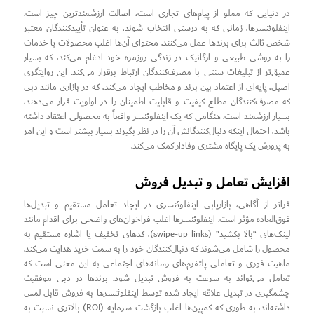
در دنیایی که مملو از پیام‌های تجاری است، اصالت ارزشمندترین چیز است.
اینفلوئنسرها، زمانی که به درستی انتخاب شوند، به عنوان تأییدکنندگان معتبر
شخص ثالث برای برندها عمل می‌کنند. محتوای آن‌ها اغلب محصولات یا خدمات
را به روشی طبیعی و ارگانیک در زندگی روزمره خود ادغام می‌کند، که بسیار
عمیق‌تر از تبلیغات سنتی با مصرف‌کنندگان ارتباط برقرار می‌کند. این روایتگری
اصیل، پایه‌ای از اعتماد بین برند و مخاطب ایجاد می‌کند، که در بازاری مانند دبی
که مصرف‌کنندگان مطلع کیفیت و قابلیت اطمینان را در اولویت قرار می‌دهند،
بسیار ارزشمند است. هنگامی که یک اینفلوئنسر واقعاً به محصولی اعتقاد داشته
باشد، احتمال اینکه دنبال‌کنندگانش آن را در نظر بگیرند بسیار بیشتر است و این امر
به پرورش یک پایگاه مشتری وفادار کمک می‌کند.
افزایش تعامل و تبدیل فروش
فراتر از آگاهی، بازاریابی اینفلوئنسری در ایجاد تعامل مستقیم و تبدیل‌ها
فوق‌العاده مؤثر است. اینفلوئنسرها اغلب فراخوان‌های واضحی برای اقدام مانند
لینک‌های “بالا بکشید” (swipe-up links)، کدهای تخفیف یا اشاره مستقیم به
محصول را شامل می‌شوند که دنبال‌کنندگان خود را به سمت خرید هدایت می‌کند.
ماهیت فوری و تعاملی پلتفرم‌های رسانه‌های اجتماعی به این معنی است که
تعامل می‌تواند به سرعت به فروش تبدیل شود. برندها در دبی موفقیت
چشمگیری در تبدیل علاقه ایجاد شده توسط اینفلوئنسرها به فروش قابل لمس
داشته‌اند، به طوری که کمپین‌ها اغلب بازگشت سرمایه (ROI) بالاتری نسبت به