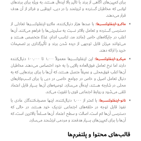
برای کمپین‌های آگاهی از برند با تأثیر بالا ایده‌آل هستند، به ویژه برای برندهای
لوکس که مخاطبان گسترده و ثروتمند را در دبی، ابوظبی و فراتر از آن هدف
قرار می‌دهند.
ماکرو-اینفلوئنسرها:
با صدها هزار دنبال‌کننده، ماکرو-اینفلوئنسرها تعادلی از
دسترسی گسترده و تعامل بالاتر نسبت به سلبریتی‌ها را فراهم می‌کنند. آن‌ها
اغلب در جایگاه‌های خاص (مانند مد، تناسب اندام، غذا) متخصص هستند و
می‌توانند میزان قابل توجهی از دیده شدن برند و تأثیرگذاری بر تصمیمات
خرید را ارائه دهند.
میکرو-اینفلوئنسرها:
این اینفلوئنسرها معمولاً ۱,۰۰۰ تا ۱۰۰,۰۰۰ دنبال‌کننده
دارند اما نرخ تعامل فوق‌العاده بالایی را به خود اختصاص می‌دهند. مخاطبان
آن‌ها اغلب فوق‌محلی و عمیقاً متصل هستند، که آن‌ها را برای برندهایی که به
دنبال تعامل اصیل و خاص در جوامع خاصی در دبی یا برای کسب‌وکارهای
محلی در شارجه هستند، ایده‌آل می‌سازد. توصیه‌های آن‌ها بسیار قابل اعتماد
تلقی می‌شود و روابط اجتماعی قوی را تقویت می‌کند.
نانو-اینفلوئنسرها:
با کمتر از ۱,۰۰۰ دنبال‌کننده، اینها مصرف‌کنندگان عادی با
نفوذ قابل توجه در حلقه‌های اجتماعی نزدیک خود هستند. در حالی که
دسترسی آن‌ها کم است، اصالت و سطح اعتماد آن‌ها مسلماً بالاترین است، که
آن‌ها را برای کمپین‌های بسیار هدفمند و مردمی ارزشمند می‌سازد.
قالب‌های محتوا و پلتفرم‌ها