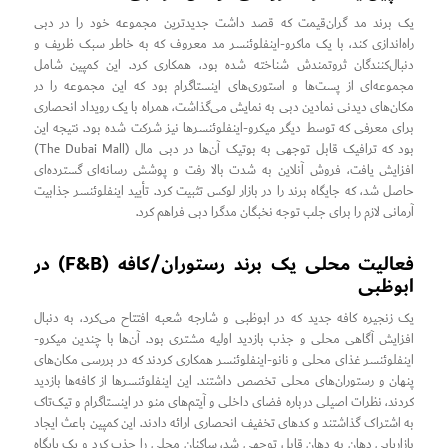
یک برند مد گران‌قیمت که قصد داشت جدیدترین مجموعه خود را در دبی
راه‌اندازی کند، با یک ماکرو-اینفلوئنسر مد معروف که به خاطر سبک ظریف و
دنبال‌کنندگان ثروتمندش شناخته شده بود، همکاری کرد. این کمپین شامل
مجموعه‌ای از پست‌ها و استوری‌های اینستاگرام بود که این مجموعه را در
مکان‌های دیدنی نمادین دبی به نمایش می‌گذاشت، همراه با یک رویداد انحصاری
برای معرفی که توسط دیگر میکرو-اینفلوئنسرها نیز شرکت شده بود. نتیجه این
بود که ترافیک قابل توجهی به بوتیک آن‌ها در دبی مال (The Dubai Mall)
افزایش یافت، فروش آنلاین به شدت بالا رفت و پوشش رسانه‌ای گسترده‌ای
حاصل شد، که جایگاه برند را در بازار لوکس تثبیت کرد. تأیید اینفلوئنسر جذابیت
آرمانی لازم را برای جلب توجه نخبگان مدگرا دبی فراهم کرد.
فعالیت محلی یک برند رستوران/کافه (F&B) در
ابوظبی
یک زنجیره کافه جدید که در ابوظبی و شارجه شعبه افتتاح می‌کرد، به دنبال
افزایش آگاهی محلی و جذب بازدید اولیه مشتری بود. آن‌ها با چندین میکرو-
اینفلوئنسر غذای محلی و نانو-اینفلوئنسر همکاری کردند که در بررسی مکان‌های
پنهان و رستوران‌های محلی تخصص داشتند. این اینفلوئنسرها از کافه‌ها بازدید
کردند، نظرات اصیلی درباره فضای داخلی و آیتم‌های منو در اینستاگرام و تیک‌تاک
به اشتراک گذاشتند و کدهای تخفیف انحصاری ارائه دادند. این کمپین باعث ایجاد
بازاریابی دهان به دهان قابل توجهی شد، ساکنان محلی را جذب کرد و یک پایگاه