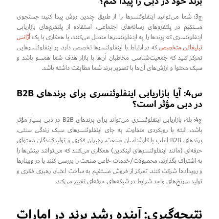
برند خود در دبی را پیدا کنم؟
ج3: شما می‌توانید اینفلوئنسرها را از طریق چندین روش پیدا کنید: جستجوی
مستقیم در پلتفرم‌های رسانه‌های اجتماعی، استفاده از پلتفرم‌های بازاریابی
اینفلوئنسری که برندها را به اینفلوئنسرها متصل می‌کنند، یا همکاری با یک
آژانس
تبلیغاتی متخصص
که در ارتباط با اینفلوئنسرها تخصص دارد. بر اینفلوئنسرهایی
تمرکز کنید که جمعیت‌شناسی مخاطبان آن‌ها با بازار هدف شما همسو باشد و
سبک محتوا و ارزش‌های آن‌ها با تصویر برند شما مطابقت داشته باشد.
س4: آیا بازاریابی اینفلوئنسری برای برندهای B2B
در دبی مؤثر است؟
ج4: بله، بازاریابی اینفلوئنسری می‌تواند برای برندهای B2B در دبی بسیار مؤثر
باشد، البته با رویکردی متفاوت. به جای اینفلوئنسرهای سبک زندگی سنتی،
برندهای B2B اغلب با کارشناسان صنعت، رهبران فکری و تولیدکنندگان محتوای
حرفه‌ای (مانند اینفلوئنسرهای لینکدین) همکاری می‌کنند که می‌توانند بینش‌ها را
به اشتراک بگذارند، محصولات/خدمات خاص صنعت را بررسی کنند یا در وبینارها
و رویدادها شرکت کنند. تمرکز از فروش مستقیم به ساخت اعتبار، رهبری فکری و
تولید سرنخ‌های واجد شرایط در شبکه‌های حرفه‌ای تغییر می‌کند.
نتیجه‌گیری: آینده رشد برند در امارات