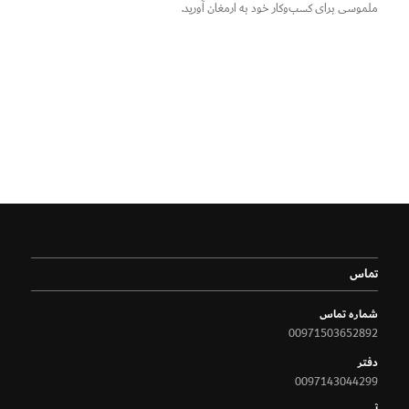
ملموسی برای کسب‌وکار خود به ارمغان آورید.
تماس
شماره تماس
00971503652892
دفتر
0097143044299