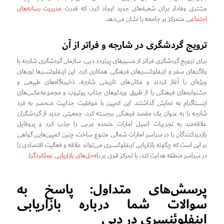
مشتری وفادار برای شعبه‌های جدید ایجاد کرد، که قدرت
مدیریت رسانه‌های
اجتماعی
متمرکز بر جامعه را نشان می‌دهد.
ترویج گردشگری در شارجه و فراتر از آن
برای ترویج گردشگری فراتر از مسیرهای پرتردد دبی، سازمان گردشگری شارجه با
ولاگرهای سفر و اینفلوئنسرهای فرهنگی همکاری کرد. این اینفلوئنسرها تورهای
ویژه‌ای را آغاز کردند و مکان‌های تاریخی شارجه، ذخیره‌گاه‌های طبیعی و
جشنواره‌های فرهنگی را از طریق ویدئوهای جذاب یوتیوب و مجموعه‌عکس‌های
اینستاگرام به نمایش گذاشتند. این کمپین با موفقیت جذابیت منحصر به فرد
شارجه را به عنوان یک مقصد فرهنگی برجسته کرد، جمعیتی جدید از گردشگران
علاقه‌مند به تجربیات اصیل امارات متحده عربی را جذب کرد و پروفایل
بازدیدکنندگان را در سراسر امارات شمالی متنوع ساخت. چنین کمپین‌هایی گواهی
بر این است که چگونه بازاریابی اینفلوئنسری می‌تواند علاقه و فعالیت اقتصادی را
در سراسر منطقه هدایت کند، با تمرکز قوی بر
راه‌حل‌های بازاریابی عملکردگرا
.
پرسش‌های متداول: پاسخ به
سوالات شما درباره بازاریابی
اینفلوئنسری در دبی