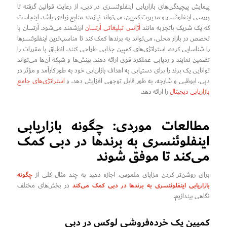
پیمایش پیچیدگی‌های بازاریابی اینفلوئنسری در دبی، از رعایت قوانین گرفته تا
بررسی اینفلوئنسر و مدیریت کمپین، می‌تواند نیازمند منابع زیادی باشد. اینجاست
که یک شریک باتجربه مانند
آژانس تبلیغاتی آرتسان
ارزشمند می‌شود. آرتسان با
تخصص در بازار محلی، می‌تواند به برندها کمک کند تا مناسب‌ترین اینفلوئنسرها
را شناسایی کرده، استراتژی‌های کمپین جذابی طراحی کنند، انطباق با مقررات را
تضمین نمایند و ردیابی عملکرد قوی ارائه دهند. بینش‌ها و شبکه آن‌ها می‌تواند
توانایی یک برند را برای دستیابی به اهداف بازاریابی خود به طور کارآمد و مؤثر در
دبی، ابوظبی و شارجه، به طور قابل توجهی افزایش دهد، و
استراتژی‌های جامع
بازاریابی دیجیتال
را ارائه دهد.
مطالعات موردی: چگونه بازاریابی
اینفلوئنسری به برندها در دبی کمک
می‌کند تا موفق شوند
چگونه
برای روشن‌تر کردن مزایای ملموس، اجازه دهید به چند مثال کلی از
بازاریابی اینفلوئنسری به برندها در دبی کمک می‌کند
در بخش‌های مختلف
نگاهی بیندازیم.
کمپین یک خرده‌فروشی لوکس در دبی