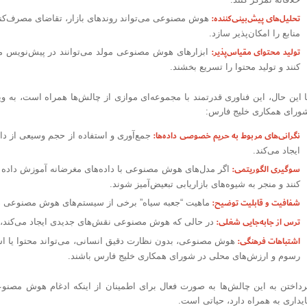
تحلیل‌های پیش‌بینی‌کننده:
هوش مصنوعی می‌تواند روندهای بازار، تقاضای مصرف‌کنند
منابع را امکان‌پذیر سازد.
تولید محتوای مقیاس‌پذیر:
ابزارهای هوش مصنوعی مولد می‌توانند در پیش‌نویس مت
کنند و تولید محتوا را تسریع بخشند.
ا این حال، این فناوری قدرتمند با مجموعه‌ای موازی از چالش‌ها همراه است، به 
ورای همکاری خلیج فارس:
نگرانی‌های مربوط به حریم خصوصی داده‌ها:
جمع‌آوری و استفاده از حجم وسیعی از د
ایجاد می‌کند.
سوگیری الگوریتمی:
اگر مدل‌های هوش مصنوعی با داده‌های مغرضانه آموزش داده شو
کنند و منجر به شیوه‌های بازاریابی تبعیض‌آمیز شوند.
شفافیت و قابلیت توضیح:
ماهیت “جعبه سیاه” برخی از سیستم‌های هوش مصنوعی درک ن
ترس از جابه‌جایی شغلی:
در حالی که هوش مصنوعی نقش‌های جدیدی ایجاد می‌کند، نگر
اشتباهات فرهنگی:
هوش مصنوعی، بدون نظارت دقیق انسانی، می‌تواند محتوا یا استرا
رسوم و ارزش‌های محلی در شورای همکاری خلیج فارس باشند.
رداختن به این چالش‌ها به صورت فعال برای اطمینان از اینکه ادغام هوش مصنوعی
ایداری به همراه دارد، حیاتی است.