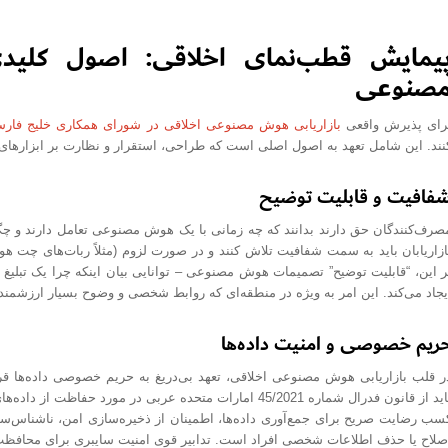
یمایش قطب‌نمای اخلاقی: اصول کلیدی
صنوعی
رای پذیرش واقعی
بازاریابی هوش مصنوعی اخلاقی در شورای همکاری خلیج فارس
نند. این شامل تعهد به اصول اصلی است که طراحی، استقرار و نظارت بر ابزارهای
فافیت و قابلیت توضیح
صرف‌کنندگان حق دارند بدانند که چه زمانی با یک هوش مصنوعی تعامل دارند و چگو
ازاریابان باید به سمت شفافیت تلاش کنند و در صورت لزوم (مثلاً ربات‌های چ
ر این، “قابلیت توضیح” تصمیمات هوش مصنوعی – توانایی بیان اینکه چرا یک تبلیغ
یجاد می‌کند. این امر به ویژه در منطقه‌ای که روابط شخصی و وضوح بسیار ارزشمن
ریم خصوصی و امنیت داده‌ها
ر قلب بازاریابی هوش مصنوعی اخلاقی، تعهد بی‌دریغ به حریم خصوصی داده‌ها قرا
باید از قانون فدرال شماره 45/2021 امارات متحده عربی در مو
سب رضایت صریح برای جمع‌آوری داده‌ها، اطمینان از ذخیره‌سازی امن، ناشناس‌سا
صلاح یا حذف اطلاعات شخصی افراد است. تدابیر قوی امنیت سایبری برای محافظت د