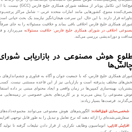
هیچ‌کجا این تکامل پویا
صرف‌کننده متنوع، کشورهایی مانند امارات متحده عربی – شامل مراکز پرجنب‌و
ناورانه قرار دارند. با این حال، این سرعت هیجان‌انگیز نیازمند یک بحث حیاتی ا
ورای همکاری خلیج فارس اخلاقی باقی بماند و خلاقیت مسئولانه را به جای صرفاً 
صنوعی اخلاقی در شورای همکاری خلیج فارس: خلاقیت مسئولانه
می‌پردازد و فر
داقت و دوراندیشی بررسی می‌کند.
لوع هوش مصنوعی در بازاریابی شورای
الش‌ها
ورای همکاری خلیج فارس، که با جمعیت جوان و آگاه به فناوری و چشم‌اندازهای 
خش‌های مختلف پذیرفته است و بازاریابی نیز از این قاعده مستثنی نیست. کسب‌
شتریان، بهینه‌سازی کمپین‌ها در زمان واقعی و ایجاد محتوای مبتنی بر داده استف
وش مصنوعی را پیش می‌برند و بر کاربردهای بخش خصوصی در زمینه‌هایی مانند 
ی‌گذارند. فرصت‌ها بسیار زیادند:
شخصی‌سازی فوق‌العاده:
الگوریتم‌های هوش مصنوعی می‌توانند مجموعه‌داده‌های وس
سفارشی‌شده‌ای را ارائه دهند که نرخ تعامل و تبدیل را به طور قابل توجهی افزای
افزایش کارایی:
اتوماسیون وظایف تکراری، از قرار دادن تبلیغات گرفته تا تولید گزا
خلاقانه تمرکز کنند.