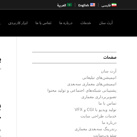
فارسی
English
العربية
آرت سان
خدمات
درباره ما
تماس با ما
ابزار کاربردی
ب
صفحات
دس
آرت سان
انیمیشن‌های تبلیغاتی
انیمیشن‌های معماری سه‌بعدی
پشتیبانی شبکه‌های اجتماعی و تولید محتوا
تصویربرداری معماری
ب
تماس با ما
تولید ویدیو با CGI و VFX
خ
خدمات طراحی سایت
درباره ما
رندرینگ سه‌بعدی معماری
سئو وب‌سایت
ت