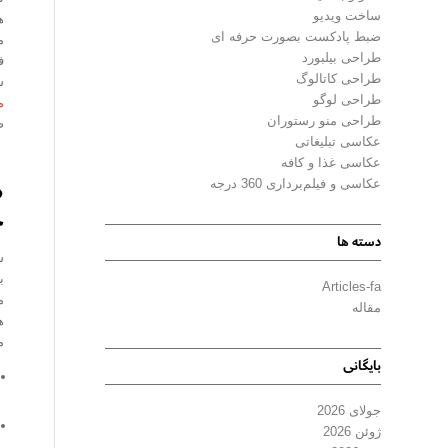
ساخت ویدیو
ضبط پادکست بصورت حرفه ای
م
طراحی بیلبورد
ف
طراحی کاتالوگ
ش
طراحی لوگو
م
طراحی منو رستوران
ص
عکاسی تبلیغاتی
عکاسی غذا و کافه
ط
عکاسی و فیلم‌برداری 360 درجه
چ
دسته ها
ش
ب
Articles-fa
م
مقاله
ه
م
بایگانی
جولای 2026
ژوئن 2026