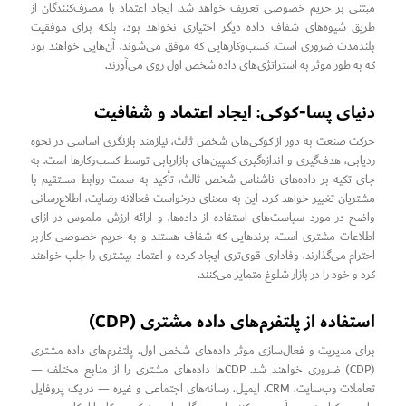
مبتنی بر حریم خصوصی تعریف خواهد شد. ایجاد اعتماد با مصرف‌کنندگان از
طریق شیوه‌های شفاف داده دیگر اختیاری نخواهد بود، بلکه برای موفقیت
بلندمدت ضروری است. کسب‌وکارهایی که موفق می‌شوند، آن‌هایی خواهند بود
که به طور موثر به استراتژی‌های داده شخص اول روی می‌آورند.
دنیای پسا-کوکی: ایجاد اعتماد و شفافیت
حرکت صنعت به دور از کوکی‌های شخص ثالث، نیازمند بازنگری اساسی در نحوه
ردیابی، هدف‌گیری و اندازه‌گیری کمپین‌های بازاریابی توسط کسب‌وکارها است. به
جای تکیه بر داده‌های ناشناس شخص ثالث، تأکید به سمت روابط مستقیم با
مشتریان تغییر خواهد کرد. این به معنای درخواست فعالانه رضایت، اطلاع‌رسانی
واضح در مورد سیاست‌های استفاده از داده‌ها، و ارائه ارزش ملموس در ازای
اطلاعات مشتری است. برندهایی که شفاف هستند و به حریم خصوصی کاربر
احترام می‌گذارند، وفاداری قوی‌تری ایجاد کرده و اعتماد بیشتری را جلب خواهند
کرد و خود را در بازار شلوغ متمایز می‌کنند.
استفاده از پلتفرم‌های داده مشتری (CDP)
برای مدیریت و فعال‌سازی موثر داده‌های شخص اول، پلتفرم‌های داده مشتری
(CDP) ضروری خواهند شد. CDPها داده‌های مشتری را از منابع مختلف —
تعاملات وب‌سایت، CRM، ایمیل، رسانه‌های اجتماعی و غیره — در یک پروفایل