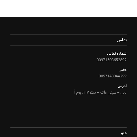
تماس
شماره تماس
00971503652892
دفتر
0097143044299
آدرس
دبی – سیتی واک – دفتر ۱۱۷، برج آ
منو