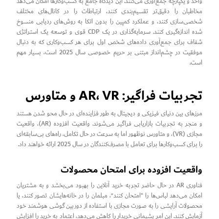
واحد و یکپارچه جمع‌آوری می‌کنند. این دیدگاه جامع به کسب‌وکارها امکان می‌دهد
مخاطبان را دقیق‌تر تقسیم‌بندی کنند، ارتباطات را در کانال‌های مختلف
شخصی‌سازی کنند، و عملکرد کمپین را بدون اتکا به روش‌های ردیابی منسوخ
شده اندازه‌گیری کنند. سرمایه‌گذاری در یک CDP قوی و توسعه یک استراتژی
شفاف برای جمع‌آوری داده‌های شخص اول برای هر کسب‌وکاری که به دنبال
موفقیت در چشم‌انداز مبتنی بر حریم خصوصی سال 2025 است، بسیار مهم
است.
تجربیات فراگیر: AR، VR و متاورس
مرزهای بین دنیای فیزیکی و دیجیتال به طور فزاینده‌ای در حال محو شدن هستند
و منجر به تجربیات بازاریابی فراگیر می‌شوند. واقعیت افزوده (AR)، واقعیت
مجازی (VR)، و متاورس نوظهور اما به سرعت در حال تکامل، راه‌های بی‌سابقه‌ای
را برای کسب‌وکارها برای تعامل با مصرف‌کنندگان در سال 2025 ارائه خواهند داد.
واقعیت افزوده برای امتحان محصولات
فناوری AR در حال حاضر تجربه خرید آنلاین را بهبود می‌بخشد و به مشتریان
امکان می‌دهد لباس‌ها را “امتحان کنند”، مبلمان را در خانه‌هایشان تصور کنند، یا
محصولات آرایشی را به صورت مجازی با استفاده از دوربین گوشی هوشمند خود
آزمایش کنند. این امر پشیمانی خریدار را کاهش می‌دهد، اعتماد به خرید را افزایش