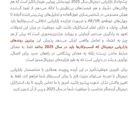
چشم‌انداز بازاریابی دیجیتال سال 2025 نویدبخش پویایی هیجان‌انگیز است که هم
چالش‌های دشوار و هم فرصت‌های بی‌نظیری را ارائه می‌دهد. از نفوذ گسترده
هوش مصنوعی در شخصی‌سازی فوق‌العاده و تحلیل‌های پیش‌بینی‌کننده گرفته تا
جهان‌های غوطه‌ور AR/VR و ضرورت فزاینده بازاریابی اخلاقی، کسب‌وکارها باید
فعال، چابک و دارای تفکر استراتژیک باشند. کلید موفقیت در میان این تحولات،
تعهد به یادگیری مستمر، آزمایش و رویکرد مشتری‌محوری است که بیش از هر
برترین روندهای
چیز به اعتماد و تعامل واقعی ارزش می‌دهد. پذیرش این
بازاریابی دیجیتال که کسب‌وکارها باید در سال 2025 بدانند
فقط به معنای
مرتبط ماندن نیست؛ بلکه به معنای پیشگامی در راه‌های جدید برای اتصال،
نوآوری و رشد در دنیایی است که به طور فزاینده‌ای دیجیتال‌محور است.
برای ناوبری موفقیت‌آمیز در این آینده پیچیده، همکاری با متخصصان بازاریابی
دیجیتال با تجربه می‌تواند مزیت لازم را برای کسب‌وکار شما فراهم کند. فقط به
تغییر واکنش نشان ندهید؛ پیشرو باشید. امروز با ما تماس بگیرید تا یک استراتژی
دیجیتال آینده‌نگر متناسب با موفقیت شما در سال 2025 و پس از آن تدوین کنید.