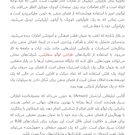
به‌ویژه برای بازاریابی دیجیتال در امارات حائز اهمیت است، جایی که بازه توجه
کوتاه است و اکثر تعاملات برند روی صفحات کوچک موبایل اتفاق می‌افتد. یک
لوگوی تمیز با استفاده هوشمندانه از فضای منفی به خوبی مقیاس‌پذیر است و
حتی زمانی که به یک فاوآیکون کوچک یا آیکون اپلیکیشن تبدیل می‌شود،
یکپارچگی خود را حفظ می‌کند.
در بازار شارجه که اغلب به عنوان قطب فرهنگی و آموزشی امارات دیده می‌شود،
برندسازی متمایل به تفکر و ظرافت بیشتری است. در اینجا، فضای منفی برای
برانگیختن احساسات و بازنمایی ارزش‌هایی مانند رشد، ثبات و جامعه به کار
می‌رود. با استفاده از تکنیک‌های
طراحی لوگو سفارشی
، شرکت‌های محلی
می‌توانند هویت‌هایی خلق کنند که جایگاه منحصر‌به‌فرد آن‌ها را در بازار منعکس
کند. به عنوان مثال، یک شرکت لجستیک ممکن است از فضای بین حروف برای
ایجاد یک فلش استفاده کند که نماد حرکت و کارایی است، در حالی که یک
توسعه‌دهنده املاک ممکن است از فضای منفی برای شکل دادن به سیلوئت یک
خانه در یک مونوگرام شرکتی بهره ببرد.
آژانس تبلیغاتی آرت‌سان (Artsun) به خوبی می‌داند که مصرف‌کننده اماراتی
بسیار هوشمند است. آن‌ها روزانه با بهترین برندهای جهانی در تماس هستند.
بنابراین، یک لوگو باید کاری فراتر از شناسایی انجام دهد؛ باید کنجکاوی را برانگیزد.
با بهره‌گیری از فضای منفی، یک برند خود را به عنوان رهبری معرفی می‌کند که
برای هوش و خلاقیت ارزش قائل است. این رویکرد برای شرکت‌های B2B در
امارات بسیار موثر است، جایی که یک تصویر حرفه‌ای و «هوشمند» می‌تواند
عامل تعیین‌کننده‌ای در تضمین قراردادها و مشارکت‌های بزرگ‌مدت باشد.