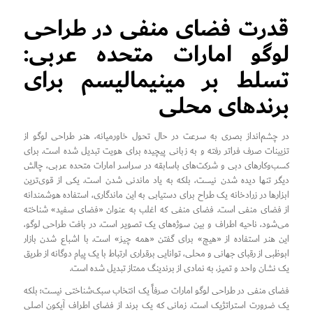
قدرت فضای منفی در طراحی
لوگو امارات متحده عربی:
تسلط بر مینیمالیسم برای
برندهای محلی
در چشم‌انداز بصری به سرعت در حال تحول خاورمیانه، هنر طراحی لوگو از
تزیینات صرف فراتر رفته و به زبانی پیچیده برای هویت تبدیل شده است. برای
کسب‌وکارهای دبی و شرکت‌های باسابقه در سراسر امارات متحده عربی، چالش
دیگر تنها دیده شدن نیست، بلکه به یاد ماندنی شدن است. یکی از قوی‌ترین
ابزارها در زرادخانه یک طراح برای دستیابی به این ماندگاری، استفاده هوشمندانه
از فضای منفی است. فضای منفی که اغلب به عنوان «فضای سفید» شناخته
می‌شود، ناحیه اطراف و بین سوژه‌های یک تصویر است. در بافت طراحی لوگو،
این هنر استفاده از «هیچ» برای گفتن «همه چیز» است. با اشباع شدن بازار
ابوظبی از رقبای جهانی و محلی، توانایی برقراری ارتباط با یک پیام دوگانه از طریق
یک نشان واحد و تمیز، به نمادی از برندینگ ممتاز تبدیل شده است.
فضای منفی در طراحی لوگو امارات صرفاً یک انتخاب سبک‌شناختی نیست؛ بلکه
یک ضرورت استراتژیک است. زمانی که یک برند از فضای اطراف آیکون اصلی