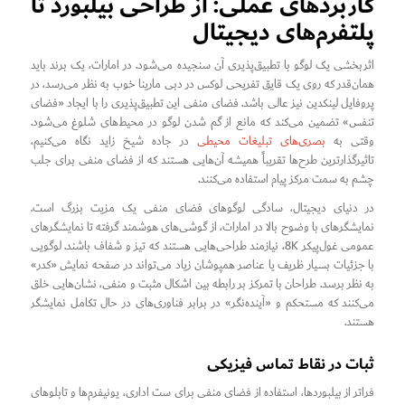
کاربردهای عملی: از طراحی بیلبورد تا
پلتفرم‌های دیجیتال
اثربخشی یک لوگو با تطبیق‌پذیری آن سنجیده می‌شود. در امارات، یک برند باید
همان‌قدر که روی یک قایق تفریحی لوکس در دبی مارینا خوب به نظر می‌رسد، در
پروفایل لینکدین نیز عالی باشد. فضای منفی این تطبیق‌پذیری را با ایجاد «فضای
تنفس» تضمین می‌کند که مانع از گم شدن لوگو در محیط‌های شلوغ می‌شود.
وقتی به
بصری‌های تبلیغات محیطی
در جاده شیخ زاید نگاه می‌کنیم،
تاثیرگذارترین طرح‌ها تقریباً همیشه آن‌هایی هستند که از فضای منفی برای جلب
چشم به سمت مرکز پیام استفاده می‌کنند.
در دنیای دیجیتال، سادگی لوگوهای فضای منفی یک مزیت بزرگ است.
نمایشگرهای با وضوح بالا در امارات، از گوشی‌های هوشمند گرفته تا نمایشگرهای
عمومی غول‌پیکر 8K، نیازمند طراحی‌هایی هستند که تیز و شفاف باشند. لوگویی
با جزئیات بسیار ظریف یا عناصر همپوشان زیاد می‌تواند در صفحه نمایش «کدر»
به نظر برسد. طراحان با تمرکز بر رابطه بین اشکال مثبت و منفی، نشان‌هایی خلق
می‌کنند که مستحکم و «آینده‌نگر» در برابر فناوری‌های در حال تکامل نمایشگر
هستند.
ثبات در نقاط تماس فیزیکی
فراتر از بیلبوردها، استفاده از فضای منفی برای ست اداری، یونیفرم‌ها و تابلوهای