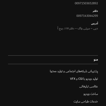
00971503652892
دفتر
0097143044299
آدرس
دبی – سیتی واک – دفتر ۱۱۷، برج آ
منو
پشتیبانی شبکه‌های اجتماعی و تولید محتوا
تولید ویدیو با CGI و VFX
عکاسی تبلیغاتی
ساخت ویدیو
خدمات طراحی سایت