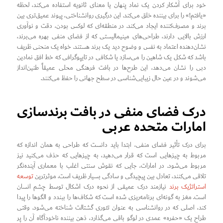
خود برای آشکار کردن یک نماد پنهان یا معنای ثانویه استفاده می‌کند، لحظه
«یافتم!» را برای بیننده خلق می‌کند. این درگیری روانشناختی، پیوند عمیق‌تری بین
برند و مصرف‌کننده ایجاد می‌کند. در منطقه‌ای که لوکس بودن، دقت و نوآوری
ارزش بالایی دارند، طراحی‌های مینیمالیستی که از فضای منفی بهره می‌برند،
نشان‌دهنده اعتماد به نفس و وضوح دید یک برند هستند. خواه یک منحنی ظریف
باشد که شکل یک شاهین را می‌سازد یا شکافی در تایپوگرافی که خط افق نمادین
دبی را نشان می‌دهد، این طرح‌ها در بافت فرهنگی محلی عمیقاً طنین‌انداز
می‌شوند و در عین حال زیبایی‌شناسی در سطح جهانی را حفظ می‌کنند.
درک فضای منفی در بافت برندسازی
امارات متحده عربی
برای درک تأثیر فضای منفی، ابتدا باید دانست که طراحی به همان اندازه که
مربوط به چیزهایی است که قرار می‌دهید، به چیزهایی که حذف می‌کنید نیز
مربوط می‌شود. در امارات، جایی که نقوش سنتی اغلب با معماری آینده‌نگر
تلاقی می‌کنند، تعادل بین پیچیدگی و سادگی بسیار ظریف است. موثرترین
توسعه
استراتژیک برند
نیازمند درک عمیقی از نحوه درک اشکال توسط چشم انسان
است. مغز به گونه‌ای برنامه‌ریزی شده است که شکاف‌ها را ببندد و الگوها را پیدا
کند، اصلی که در روانشناسی به عنوان تئوری گشتالت شناخته می‌شود. وقتی
طراح یک «حفره» عمدی در لوگو باقی می‌گذارد، ذهن بیننده ناخودآگاه آن را پر