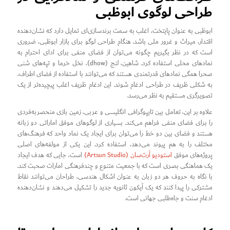
طراحی لوگوی ابوظبی
ابوظبی به عنوان پایتخت، اغلب به سمت برندسازی‌ای تمایل دارد که نشان‌دهنده
اقتدار، میراث و غرور ملی باشد. هنگام طراحی لوگو برای بازار ابوظبی، ضروری
است که در نظر بگیریم چگونه می‌توان از فضای منفی برای ادای احترام به
نمادهای محلی استفاده کرد. شاهین، لنج (dhow)، نخل خرما و تپه‌های شنی
صحرا همگی نمادهای قدرتمندی هستند که می‌توانند با استفاده از فضای اطراف،
به شکلی ظریف در طراحی ادغام شوند. این ادغام ظریف اغلب پیچیده‌تر از یک
تصویرگری مستقیم به نظر می‌رسد.
علاوه بر این، تعامل بین تایپوگرافی انگلیسی و عربی، زمین بازی منحصر‌به‌فردی
را برای فضای منفی فراهم می‌کند. بسیاری از لوگوهای موفق اماراتی دو زبانه
هستند و فضای بین دو خط را می‌توان برای ایجاد یک نماد واحد که فرهنگ‌های
مختلف را به هم پیوند می‌دهد، استفاده کرد. این یکی از مولفه‌های اصلی
پروژه‌های موفق
استودیو آرت‌سان (Artsun Studio)
است، جایی که هدف ایجاد
یک هماهنگی بصری است که با جمعیت متنوع و چندفرهنگی امارات صحبت کند.
با نگاه به حروف هر دو زبان به عنوان اشکال هندسی، طراحان می‌توانند نقاط
مشترکی را پیدا کنند که یک آیکون ثانویه جدید را تشکیل می‌دهند و نشان‌دهنده
ادغام سنت و جاه‌طلبی جهانی است.