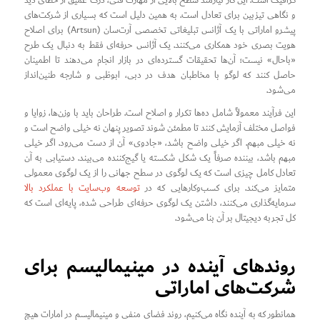
گرافیک است. این کار نیازمند سطح بالایی از مهارت فنی، درک عمیق از خطای دید
و نگاهی تیزبین برای تعادل است. به همین دلیل است که بسیاری از شرکت‌های
پیشرو اماراتی با یک آژانس تبلیغاتی تخصصی آرت‌سان (Artsun) برای اصلاح
هویت بصری خود همکاری می‌کنند. یک آژانس حرفه‌ای فقط به دنبال یک طرح
«باحال» نیست؛ آن‌ها تحقیقات گسترده‌ای در بازار انجام می‌دهند تا اطمینان
حاصل کنند که لوگو با مخاطبان هدف در دبی، ابوظبی و شارجه طنین‌انداز
می‌شود.
این فرآیند معمولاً شامل ده‌ها تکرار و اصلاح است. طراحان باید با وزن‌ها، زوایا و
فواصل مختلف آزمایش کنند تا مطمئن شوند تصویر پنهان نه خیلی واضح است و
نه خیلی مبهم. اگر خیلی واضح باشد، «جادوی» آن از دست می‌رود. اگر خیلی
مبهم باشد، بیننده صرفاً یک شکل شکسته یا گیج‌کننده می‌بیند. دستیابی به آن
تعادل کامل چیزی است که یک لوگوی در سطح جهانی را از یک لوگوی معمولی
متمایز می‌کند. برای کسب‌وکارهایی که در
توسعه وب‌سایت با عملکرد بالا
سرمایه‌گذاری می‌کنند، داشتن یک لوگوی حرفه‌ای طراحی شده، پایه‌ای است که
کل تجربه دیجیتال بر آن بنا می‌شود.
روندهای آینده در مینیمالیسم برای
شرکت‌های اماراتی
همانطور که به آینده نگاه می‌کنیم، روند فضای منفی و مینیمالیسم در امارات هیچ