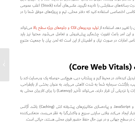
توجهی افزایش دهند. هنگام در نظر گرفتن مراحل بازطراحی وب‌سایت برای ROI بالاتر در دبی، قدرت رسانه‌های سفارشی را نادیده نگیرید. عکس‌های آماده (Stock) اغلب عمومی
اسی اختصاصی استفاده کنید که دفتر محلی، تیم و پروژه‌های موفق شما را در
ا تغییر دهد. استفاده از
تولید ویدیوهای CGI و جلوه‌های ویژه سطح بالا
می‌تواند
ند و این امر باعث تقویت چشمگیر پیش‌فروش و تعامل می‌شود. محتوا نیز باید
اص امارات در صورت نیاز، و اطمینان از این است که لحن بیان با جمعیت متنوع
برای تو
می رتبه‌بندی تبدیل کرده‌اند. در محیط گرم و پرشتاب دبی، هیچ‌کس حوصله یک وب‌سایت کند را
قیب، بازگشت سرمایه شما به شدت کاهش می‌یابد. به عنوان بخشی از بازطراحی،
محیط میزبانی (Hosting) خود را بررسی کنید. میزبانی سایت در سرورهایی که فیزیکی در امارات یا نزدیکی آن قرار دارند، می‌تواند تأخیر (Latency) را برای کاربران محلی به
بهینه‌سازی فنی باید شامل فشرده‌سازی تصاویر، کوچک‌سازی (Minification) فایل‌های CSS و JavaScript و پیاده‌سازی مکانیزم‌های پیشرفته کش (Caching) باشد. آژانس
تبار ایجاد می‌کند. وقتی سایتی سریع و واکنش‌گرا به نظر می‌رسد، منعکس‌کننده
رقابت در سطح جهانی و در عین حال حفظ حضور قوی محلی هستند، حیاتی است.