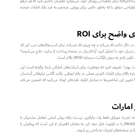
ختاریافته برای بازطراحی پورتال خود، می‌توانید اطمینان حاصل کنید که هر درهم
راحی موفق را که به‌طور خاص برای پویایی منحصر به فرد بازار امارات متحده
 حال حاضر کار می‌کند و چه چیزی کار نمی‌کند. برای کسب‌وکارهای دبی، این کار
آغاز می‌شود. منابع ترافیک فعلی، نرخ پرش (Bounce Rate) و مسیرهای تبدیل خود را تحلیل کنید. آیا کاربران در صفحه پرداخت از سایت خارج می‌شوند؟
 به سوی بازگشت سرمایه (ROI) بالاتر است.
 بهتر”، تعریف کنید که موفقیت برای شرکت‌های اماراتی شما چگونه است. این
 کاهش ۲۰ درصدی زمان بارگذاری صفحه یا رتبه بالاتر برای کلمات کلیدی محلی در بازار ابوظبی باشد. آژانس تبلیغاتی آرت‌سان
ت. با تعیین این شاخص‌ها در مراحل اولیه، نقشه‌ای ایجاد می‌کنید که تضمین می‌کند
تیجه، تجربه موبایل فقط یک جایگزین نیست؛ بلکه روش اصلی تعامل مشتریان با
شماست. مراحل بازطراحی وب‌سایت برای ROI بالاتر در دبی باید فلسفه اول-موبایل (Mobile-First) را در اولویت قرار دهد. این به معنای اطمینان از این است که پیمایش با