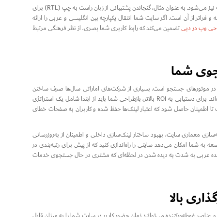
تجربه کاربری (UX) فراتر از واکنش‌گرا بودن است. این امر شامل درک تفاوت‌های فرهنگی منطقه نیز می‌شود. به عنوان مثال، گنجاندن پشتیبانی از زبان راست به چپ (RTL) برای
و فراتر از آن است. اگر سایت شما انتقال یکپارچه بین انگلیسی و عربی را ارائه
حی وب در دبی
تضمین می‌کند که رابط کاربری شما بصری، از نظر فرهنگی مرتبط
د در موتورهای جستجو است. بسیاری از شرکت‌های اماراتی سال‌ها صرف ساختن
حضور ارگانیک خود کرده‌اند، اما به دلیل شیوه‌های مهاجرت نادرست، شاهد ناپدید شدن آن بوده‌اند. برای دستیابی به ROI بالاتر، بازطراحی شما باید از ابتدا شامل یک استراتژی
ه‌برداری از ریدایرکت‌های ۳۰۱ برای تمام URLهای قدیمی است تا اطمینان حاصل شود که اعتبار لینک‌ها حفظ شده و کاربران به صفحات خطای
‌سازی معماری سایت، بهبود ساختار لینک‌سازی داخلی و اطمینان از به‌روزرسانی
ه به شما امکان می‌دهد سایتی را راه‌اندازی کنید که از پیش برای رتبه‌بندی در
ت متحده عربی به شدت به دیده شدن در لحظه‌ای که مشتری در حال جستجوی خدمات
ای و عناصر غوطه‌ورکننده می‌توانند زمان حضور کاربر در سایت شما را به میزان قابل