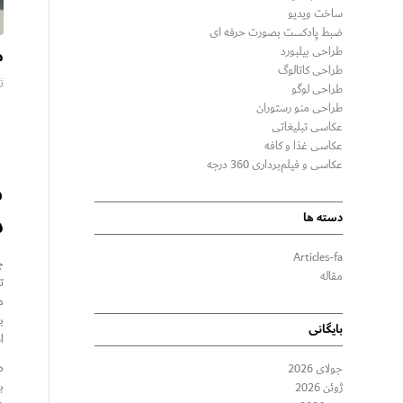
ساخت ویدیو
ضبط پادکست بصورت حرفه ای
م
طراحی بیلبورد
طراحی کاتالوگ
ژان
طراحی لوگو
طراحی منو رستوران
عکاسی تبلیغاتی
عکاسی غذا و کافه
عکاسی و فیلم‌برداری 360 درجه
د
دسته ها
Articles-fa
چ
مقاله
ت
ب
بایگانی
ا
د
جولای 2026
ب
ژوئن 2026