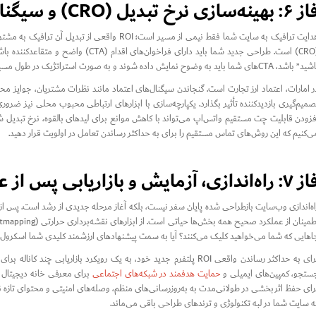
بهینه‌سازی نرخ تبدیل (CRO) و سیگنال‌های اعتماد
هدایت ترافیک به سایت شما فقط نیمی از مسیر است؛ OI
(CRO) است. طراحی جدید شما باید دارای فر
باشد، CTAهای شما باید به وضوح نمایش داده شوند و به صورت استراتژیک در طول مسیر کاربر قرار گیرند.
ر امارات، اعتماد ارز تجارت است. گنجاندن سیگنال‌های اعتماد مانند نظرات مشتریان، جوایز مح
صمیم‌گیری بازدیدکننده تأثیر بگذارد. یکپارچه‌سازی با ابزارهای ارتباطی محبوب محلی نیز ض
فزودن قابلیت چت مستقیم واتس‌اپ می‌تواند با کاهش موانع برای لیدهای بالقوه، نرخ تبدیل 
ی‌کنیم که این روش‌های تماس مستقیم را برای به حداکثر رساندن تعامل در اولویت قرار دهید.
 راه‌اندازی، آزمایش و بازاریابی پس از عرضه
اه‌اندازی وب‌سایت بازطراحی شده پایان سفر نیست، بلکه آغاز مرحله جدیدی از رشد است. پس از 
اهایی که شما می‌خواهید کلیک می‌کنند؟ آیا به سمت پیشنهادهای ارزشمند کلیدی شما اسکرول 
برای به حداکثر رساندن واقعی ROI پلتفرم جدید خود، به یک رویکرد بازاریاب
ستجو، کمپین‌های ایمیلی و
حمایت هدفمند در شبکه‌های اجتماعی
برای معرفی خانه دیجیتال ج
رای حفظ اثربخشی در طولانی‌مدت به به‌روزرسانی‌های منظم، وصله‌های امنیتی و محتوای تازه نیا
ه سایت شما در لبه تکنولوژی و ترندهای طراحی باقی می‌ماند.