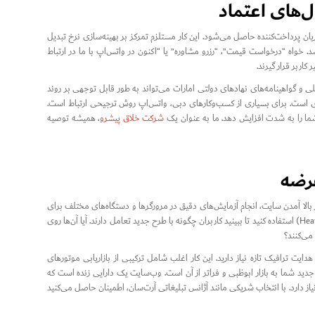
R واقعی از تبدیل آن ترافیک به مشتریان پرداخت‌کننده حاصل می‌شود. این کار مستلزم تمرکز بر بهینه‌سازی نرخ تبدیل
اخوان‌های اقدام (CTA) واضح و متقاعدکننده باشد. خواه “درخواست قیمت”، “رزرو مشاوره” یا “اکنون در واتس‌اپ با ما در ارتباط
لی و گواهینامه‌های نهادهای دولتی امارات می‌تواند به طور قابل توجهی بر روند
روری است. برای بسیاری از کسب‌وکارهای دبی، واتس‌اپ روش ترجیحی ارتباط است.
شما را به شدت افزایش دهد. ما به عنوان یک
شرکت خلاق پیشرو
، همیشه توصیه
بالا آمدن سایت، انجام آزمایش‌های دقیق در مرورگرها و دستگاه‌های مختلف برای
اطمینان از عملکرد صحیح همه بخش‌ها حیاتی است. از ابزارهای نقشه‌برداری حرارتی (Heatmapping) استفاده کنید تا ببینید کاربران چگونه با طرح جدید تعامل دارند. آیا آن‌ها روی
می‌کنند؟
ی چند کاناله برای هدایت ترافیک تازه نیاز دارید. این کار اغلب شامل ترکیبی از بازاریابی موتورهای
دید شما به بازار ابوظبی و فراتر از آن است. وب‌سایت یک دارایی زنده است که
ز دارد. با انتخاب شریکی مانند آژانس تبلیغاتی آرت‌سان، اطمینان حاصل می‌کنید