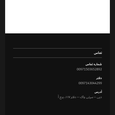
تماس
شماره تماس
00971503652892
دفتر
0097143044299
آدرس
دبی – سیتی واک – دفتر ۱۱۷، برج آ