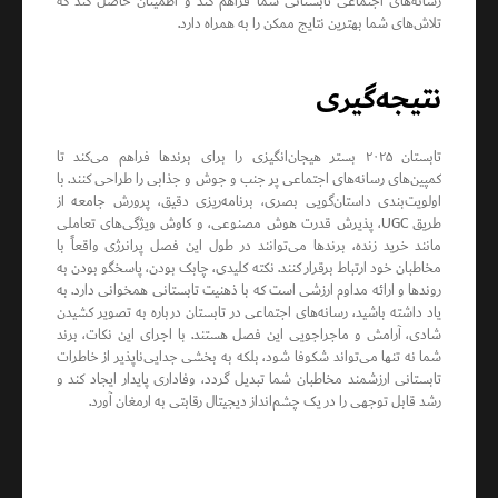
رسانه‌های اجتماعی تابستانی شما فراهم کند و اطمینان حاصل کند که
تلاش‌های شما بهترین نتایج ممکن را به همراه دارد.
نتیجه‌گیری
تابستان ۲۰۲۵ بستر هیجان‌انگیزی را برای برندها فراهم می‌کند تا
کمپین‌های رسانه‌های اجتماعی پر جنب و جوش و جذابی را طراحی کنند. با
اولویت‌بندی داستان‌گویی بصری، برنامه‌ریزی دقیق، پرورش جامعه از
طریق UGC، پذیرش قدرت هوش مصنوعی، و کاوش ویژگی‌های تعاملی
مانند خرید زنده، برندها می‌توانند در طول این فصل پرانرژی واقعاً با
مخاطبان خود ارتباط برقرار کنند. نکته کلیدی، چابک بودن، پاسخگو بودن به
روندها و ارائه مداوم ارزشی است که با ذهنیت تابستانی همخوانی دارد. به
یاد داشته باشید، رسانه‌های اجتماعی در تابستان درباره به تصویر کشیدن
شادی، آرامش و ماجراجویی این فصل هستند. با اجرای این نکات، برند
شما نه تنها می‌تواند شکوفا شود، بلکه به بخشی جدایی‌ناپذیر از خاطرات
تابستانی ارزشمند مخاطبان شما تبدیل گردد، وفاداری پایدار ایجاد کند و
رشد قابل توجهی را در یک چشم‌انداز دیجیتال رقابتی به ارمغان آورد.