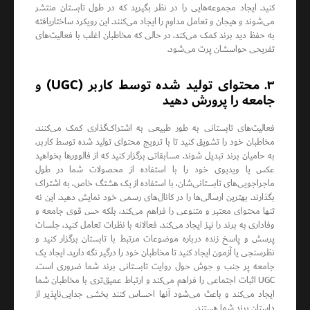
کنید. ایجاد مجموعه‌هایی را در نظر بگیرید که در طول تابستان منتشر
می‌شوند و هیجان و تعامل مداوم را ایجاد می‌کنند. این رویکرد ساختاریافته
به حفظ دید برند کمک می‌کند، در حالی که مخاطبان اغلب با فعالیت‌های
تفریحی حواسشان پرت می‌شود.
۳. محتوای تولید شده توسط کاربر (UGC) و
جامعه را پرورش دهید
فعالیت‌های تابستانی به طور طبیعی به اشتراک‌گذاری کمک می‌کنند.
مخاطبان خود را تشویق کنید تا با ترویج محتوای تولید شده توسط کاربر،
به حامیان برند تبدیل شوند. مسابقاتی برگزار کنید که از فالوورها بخواهید
عکس یا ویدیوی خود را با استفاده از محصولات شما در طول
ماجراجویی‌های تابستانی‌شان، با استفاده از یک هشتگ خاص، به اشتراک
بگذارند. بهترین ارسالی‌ها را در کانال‌های رسمی خود نمایش دهید. این نه
تنها محتوای معتبر و متنوعی را فراهم می‌کند، بلکه حس قوی جامعه و
وفاداری به برند را نیز ایجاد می‌کند. فعالانه با نظرات تعامل کنید، جلسات
پرسش و پاسخ زنده درباره موضوعات مرتبط با تابستان برگزار کنید و
نظرسنجی یا آزمون ایجاد کنید تا مخاطبان خود را درگیر نگه دارید. ایجاد یک
جامعه پر جنب و جوش حول روایت تابستانی برند شما ضروری است.
UGC اثبات اجتماعی را فراهم می‌کند و ارتباط عمیق‌تری با مخاطبان شما
ایجاد می‌کند و باعث می‌شود آنها احساس کنند بخشی جدایی‌ناپذیر از
داستان برند شما هستند.