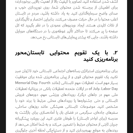
کشف شدن استفاده کنید. تصاویر با کیفیت بالا از اهمیت بالایی برخوردارند؛
برای اطمینان از برجسته شدن محتوای شما، روی نورپردازی خوب و
صدای واضح سرمایه‌گذاری کنید. به یاد داشته باشید، مردم در تابستان
اغلب محتوا را در حال حرکت مصرف می‌کنند، بنابراین اختصار و تأثیرگذاری
از نکات کلیدی هستند. ایجاد ویدیوهای عمودی را در نظر بگیرید که کل
صفحه را پر می‌کنند تا حداکثر تأثیر غوطه‌وری را در دستگاه‌های موبایل
داشته باشند، جایی که بیشتر پیمایش‌های تابستانی رخ می‌دهد.
۲. با یک تقویم محتوایی تابستان‌محور
برنامه‌ریزی کنید
برای برنامه‌ریزی استراتژی رسانه‌های اجتماعی تابستانی خود تا ژوئن صبر
نکنید. یک تقویم محتوای قوی و از پیش برنامه‌ریزی شده برای موفقیت
بسیار مهم است. تعطیلات مهم تابستانی (مانند Memorial Day، Fourth
of July، Labor Day در ایالات متحده؛ تعطیلات بانکی در بریتانیا؛ تعطیلات
ملی مهم در جاهای دیگر)، رویدادهای ورزشی مهم، دوره‌های فروش
تابستانی و حتی جشنواره‌ها یا رویدادهای محلی مرتبط با برند خود را
مشخص کنید. موضوعات تابستانی همیشگی مانند روزهای ساحلی،
سفرهای جاده‌ای، سرگرمی در فضای باز، یا آماده‌سازی برای بازگشت به
مدرسه (برای اواخر تابستان) را طوفان فکری کنید. این رویکرد پیشگیرانه
جریان ثابتی از محتوای مرتبط را تضمین می‌کند و به شما امکان می‌دهد از
روندهای به موقع بهره‌برداری کنید و از دستپاچگی لحظه آخری جلوگیری