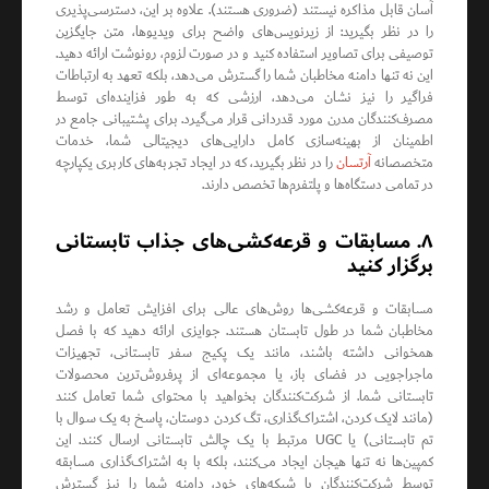
آسان قابل مذاکره نیستند (ضروری هستند). علاوه بر این، دسترسی‌پذیری
را در نظر بگیرید: از زیرنویس‌های واضح برای ویدیوها، متن جایگزین
توصیفی برای تصاویر استفاده کنید و در صورت لزوم، رونوشت ارائه دهید.
این نه تنها دامنه مخاطبان شما را گسترش می‌دهد، بلکه تعهد به ارتباطات
فراگیر را نیز نشان می‌دهد، ارزشی که به طور فزاینده‌ای توسط
مصرف‌کنندگان مدرن مورد قدردانی قرار می‌گیرد. برای پشتیبانی جامع در
اطمینان از بهینه‌سازی کامل دارایی‌های دیجیتالی شما، خدمات
متخصصانه
آرتسان
را در نظر بگیرید، که در ایجاد تجربه‌های کاربری یکپارچه
در تمامی دستگاه‌ها و پلتفرم‌ها تخصص دارند.
۸. مسابقات و قرعه‌کشی‌های جذاب تابستانی
برگزار کنید
مسابقات و قرعه‌کشی‌ها روش‌های عالی برای افزایش تعامل و رشد
مخاطبان شما در طول تابستان هستند. جوایزی ارائه دهید که با فصل
همخوانی داشته باشند، مانند یک پکیج سفر تابستانی، تجهیزات
ماجراجویی در فضای باز، یا مجموعه‌ای از پرفروش‌ترین محصولات
تابستانی شما. از شرکت‌کنندگان بخواهید با محتوای شما تعامل کنند
(مانند لایک کردن، اشتراک‌گذاری، تگ کردن دوستان، پاسخ به یک سوال با
تم تابستانی) یا UGC مرتبط با یک چالش تابستانی ارسال کنند. این
کمپین‌ها نه تنها هیجان ایجاد می‌کنند، بلکه با به اشتراک‌گذاری مسابقه
توسط شرکت‌کنندگان با شبکه‌های خود، دامنه شما را نیز گسترش