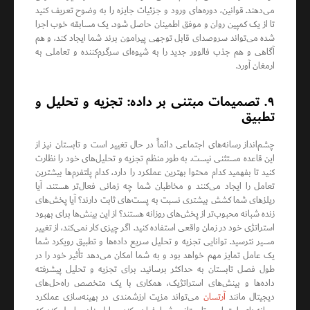
می‌دهند. قوانین، دوره‌های ورود و جزئیات جایزه را به وضوح تعریف کنید
تا از یک کمپین روان و موفق اطمینان حاصل شود. یک مسابقه خوب اجرا
شده می‌تواند سروصدای قابل توجهی پیرامون برند شما ایجاد کند، و هم
آگاهی و هم جذب فالوور جدید را به شیوه‌ای سرگرم‌کننده و تعاملی به
ارمغان آورد.
۹. تصمیمات مبتنی بر داده: تجزیه و تحلیل و
تطبیق
چشم‌انداز رسانه‌های اجتماعی دائماً در حال تغییر است و تابستان نیز از
این قاعده مستثنی نیست. به طور منظم تجزیه و تحلیل‌های خود را نظارت
کنید تا بفهمید کدام محتوا بهترین عملکرد را دارد، کدام پلتفرم‌ها بیشترین
تعامل را ایجاد می‌کنند و مخاطبان شما چه زمانی فعال‌تر هستند. آیا
ریلزهای شما کشش بیشتری نسبت به پست‌های ثابت دارند؟ آیا پخش‌های
زنده شبانه محبوب‌تر از پخش‌های روزانه هستند؟ از این بینش‌ها برای بهبود
استراتژی خود در زمان واقعی استفاده کنید. اگر چیزی کار نمی‌کند، از تغییر
مسیر نترسید. توانایی تجزیه و تحلیل سریع داده‌ها و تطبیق رویکرد شما
یک عامل تمایز مهم خواهد بود و به شما امکان می‌دهد تأثیر خود را در
طول فصل تابستان به حداکثر برسانید. برای تجزیه و تحلیل پیشرفته
داده‌ها و بینش‌های استراتژیک، همکاری با یک متخصص راه‌حل‌های
دیجیتال مانند
آرتسان
می‌تواند مزیت ارزشمندی در بهینه‌سازی عملکرد