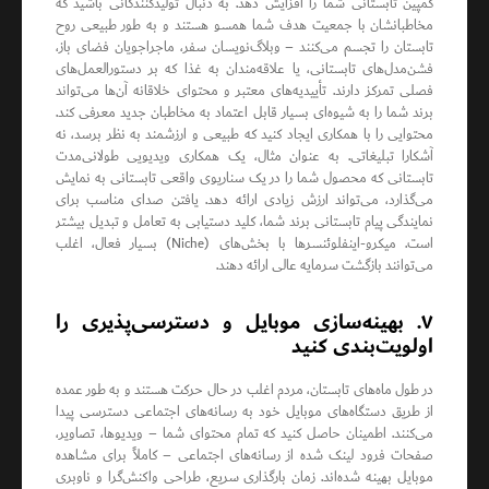
کمپین تابستانی شما را افزایش دهد. به دنبال تولیدکنندگانی باشید که
مخاطبانشان با جمعیت هدف شما همسو هستند و به طور طبیعی روح
تابستان را تجسم می‌کنند – وبلاگ‌نویسان سفر، ماجراجویان فضای باز،
فشن‌مدل‌های تابستانی، یا علاقه‌مندان به غذا که بر دستورالعمل‌های
فصلی تمرکز دارند. تأییدیه‌های معتبر و محتوای خلاقانه آن‌ها می‌تواند
برند شما را به شیوه‌ای بسیار قابل اعتماد به مخاطبان جدید معرفی کند.
محتوایی را با همکاری ایجاد کنید که طبیعی و ارزشمند به نظر برسد، نه
آشکارا تبلیغاتی. به عنوان مثال، یک همکاری ویدیویی طولانی‌مدت
تابستانی که محصول شما را در یک سناریوی واقعی تابستانی به نمایش
می‌گذارد، می‌تواند ارزش زیادی ارائه دهد. یافتن صدای مناسب برای
نمایندگی پیام تابستانی برند شما، کلید دستیابی به تعامل و تبدیل بیشتر
است. میکرو-اینفلوئنسرها با بخش‌های (Niche) بسیار فعال، اغلب
می‌توانند بازگشت سرمایه عالی ارائه دهند.
۷. بهینه‌سازی موبایل و دسترسی‌پذیری را
اولویت‌بندی کنید
در طول ماه‌های تابستان، مردم اغلب در حال حرکت هستند و به طور عمده
از طریق دستگاه‌های موبایل خود به رسانه‌های اجتماعی دسترسی پیدا
می‌کنند. اطمینان حاصل کنید که تمام محتوای شما – ویدیوها، تصاویر،
صفحات فرود لینک شده از رسانه‌های اجتماعی – کاملاً برای مشاهده
موبایل بهینه شده‌اند. زمان بارگذاری سریع، طراحی واکنش‌گرا و ناوبری