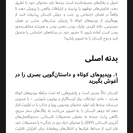
تحول و رفتارهای مصرف‌کننده است. برندها باید محتوای خود را تطبیق
دهند، فناوری‌های نوظهور را بپذیرند و ارتباطات واقعی را پرورش دهند تا
واقعاً در فضای اجتماعی پر جنب و جوش تابستان پیشرفت کنند. از
بهره‌گیری از ویدیوهای کوتاه تا پذیرش بینش‌های مبتنی بر هوش
مصنوعی، نکته کلیدی چابک بودن، معتبر بودن و همیشه مخاطب‌محور
بودن است. آماده شوید تا حضور خود در رسانه‌های اجتماعی را متحول
کنید و روح تابستان را به تصویر بکشید!
بدنه اصلی
۱. ویدیوهای کوتاه و داستان‌گویی بصری را در
آغوش بگیرید
تابستان ذاتاً بصری است و پلتفرم‌هایی که تحت سلطه ویدیوهای کوتاه
هستند – مانند تیک‌تاک، ریلز اینستاگرام و یوتیوب شورتس – را ضروری
می‌سازد. برندها باید تولید محتوای ویدیویی پویا و جذاب را در اولویت قرار
دهند که جوهر تابستان را به تصویر می‌کشد. به ولاگ‌های سفر سریع،
نگاهی پشت صحنه به معرفی محصولات تابستانی، دستورالعمل‌های
آشپزی تابستانی (DIY)، یا محتوای «یک روز در زندگی» با محصولات خود
فکر کنید. از صداها، فیلترها و انتقال‌های پرطرفدار برای افزایش قابلیت