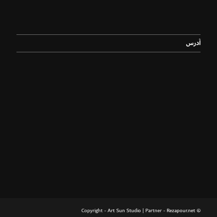
آدرس
Art Sun Studio
| Partner -
Rezapour.net
© Copyright -