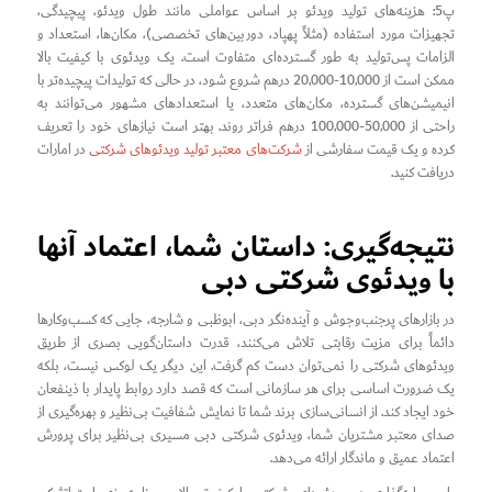
پ5: هزینه‌های تولید ویدئو بر اساس عواملی مانند طول ویدئو، پیچیدگی،
تجهیزات مورد استفاده (مثلاً پهپاد، دوربین‌های تخصصی)، مکان‌ها، استعداد و
الزامات پس‌تولید به طور گسترده‌ای متفاوت است. یک ویدئوی با کیفیت بالا
ممکن است از 10,000-20,000 درهم شروع شود، در حالی که تولیدات پیچیده‌تر با
انیمیشن‌های گسترده، مکان‌های متعدد، یا استعدادهای مشهور می‌توانند به
راحتی از 50,000-100,000 درهم فراتر روند. بهتر است نیازهای خود را تعریف
کرده و یک قیمت سفارشی از
شرکت‌های معتبر تولید ویدئوهای شرکتی
در امارات
دریافت کنید.
نتیجه‌گیری: داستان شما، اعتماد آنها
با ویدئوی شرکتی دبی
در بازارهای پرجنب‌وجوش و آینده‌نگر دبی، ابوظبی و شارجه، جایی که کسب‌وکارها
دائماً برای مزیت رقابتی تلاش می‌کنند، قدرت داستان‌گویی بصری از طریق
ویدئوهای شرکتی را نمی‌توان دست کم گرفت. این دیگر یک لوکس نیست، بلکه
یک ضرورت اساسی برای هر سازمانی است که قصد دارد روابط پایدار با ذینفعان
خود ایجاد کند. از انسانی‌سازی برند شما تا نمایش شفافیت بی‌نظیر و بهره‌گیری از
صدای معتبر مشتریان شما، ویدئوی شرکتی دبی مسیری بی‌نظیر برای پرورش
اعتماد عمیق و ماندگار ارائه می‌دهد.