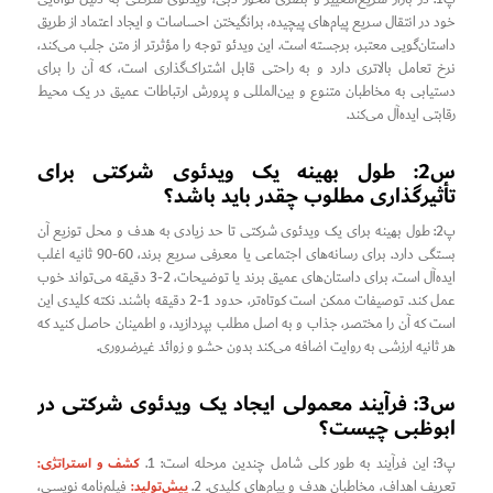
خود در انتقال سریع پیام‌های پیچیده، برانگیختن احساسات و ایجاد اعتماد از طریق
داستان‌گویی معتبر، برجسته است. این ویدئو توجه را مؤثرتر از متن جلب می‌کند،
نرخ تعامل بالاتری دارد و به راحتی قابل اشتراک‌گذاری است، که آن را برای
دستیابی به مخاطبان متنوع و بین‌المللی و پرورش ارتباطات عمیق در یک محیط
رقابتی ایده‌آل می‌کند.
س2: طول بهینه یک ویدئوی شرکتی برای
تأثیرگذاری مطلوب چقدر باید باشد؟
پ2: طول بهینه برای یک ویدئوی شرکتی تا حد زیادی به هدف و محل توزیع آن
بستگی دارد. برای رسانه‌های اجتماعی یا معرفی سریع برند، 60-90 ثانیه اغلب
ایده‌آل است. برای داستان‌های عمیق برند یا توضیحات، 2-3 دقیقه می‌تواند خوب
عمل کند. توصیفات ممکن است کوتاه‌تر، حدود 1-2 دقیقه باشند. نکته کلیدی این
است که آن را مختصر، جذاب و به اصل مطلب بپردازید، و اطمینان حاصل کنید که
هر ثانیه ارزشی به روایت اضافه می‌کند بدون حشو و زوائد غیرضروری.
س3: فرآیند معمولی ایجاد یک ویدئوی شرکتی در
ابوظبی چیست؟
کشف و استراتژی:
پ3: این فرآیند به طور کلی شامل چندین مرحله است: 1.
پیش‌تولید:
تعریف اهداف، مخاطبان هدف و پیام‌های کلیدی. 2.
فیلم‌نامه نویسی،