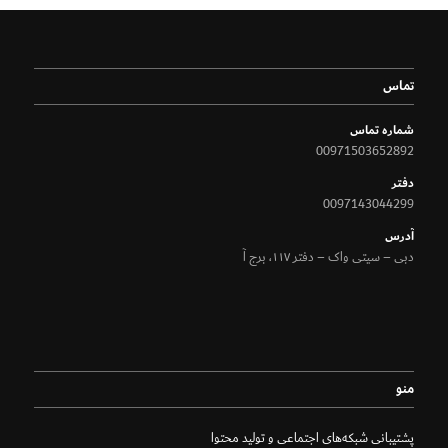
تماس
شماره تماس
00971503652892
دفتر
0097143044299
آدرس
دبی – سیتی واک – دفتر ۱۱۷، برج آ
منو
پشتیبانی شبکه‌های اجتماعی و تولید محتوا