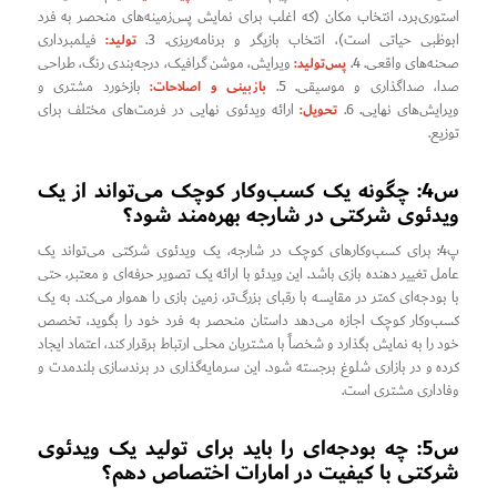
استوری‌برد، انتخاب مکان (که اغلب برای نمایش پس‌زمینه‌های منحصر به فرد
تولید:
ابوظبی حیاتی است)، انتخاب بازیگر و برنامه‌ریزی. 3.
فیلمبرداری
پس‌تولید:
صحنه‌های واقعی. 4.
ویرایش، موشن گرافیک، درجه‌بندی رنگ، طراحی
بازبینی و اصلاحات:
صدا، صداگذاری و موسیقی. 5.
بازخورد مشتری و
تحویل:
ویرایش‌های نهایی. 6.
ارائه ویدئوی نهایی در فرمت‌های مختلف برای
توزیع.
س4: چگونه یک کسب‌وکار کوچک می‌تواند از یک
ویدئوی شرکتی در شارجه بهره‌مند شود؟
پ4: برای کسب‌وکارهای کوچک در شارجه، یک ویدئوی شرکتی می‌تواند یک
عامل تغییر دهنده بازی باشد. این ویدئو با ارائه یک تصویر حرفه‌ای و معتبر، حتی
با بودجه‌ای کمتر در مقایسه با رقبای بزرگ‌تر، زمین بازی را هموار می‌کند. به یک
کسب‌وکار کوچک اجازه می‌دهد داستان منحصر به فرد خود را بگوید، تخصص
خود را به نمایش بگذارد و شخصاً با مشتریان محلی ارتباط برقرار کند، اعتماد ایجاد
کرده و در بازاری شلوغ برجسته شود. این سرمایه‌گذاری در برندسازی بلندمدت و
وفاداری مشتری است.
س5: چه بودجه‌ای را باید برای تولید یک ویدئوی
شرکتی با کیفیت در امارات اختصاص دهم؟