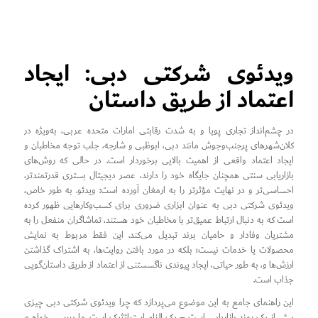
ویدئوی شرکتی دبی: ایجاد
اعتماد از طریق داستان
در چشم‌انداز تجاری پویا و به شدت رقابتی امارات متحده عربی، به‌ویژه در
کلان‌شهرهای پرجنب‌وجوش مانند دبی، ابوظبی و شارجه، جلب توجه مخاطبان و
ایجاد اعتماد واقعی از اهمیت بالایی برخوردار است. در حالی که روش‌های
بازاریابی سنتی همچنان جایگاه خود را دارند، عصر دیجیتال بستری قدرتمندتر،
احساسی‌تر و در نهایت مؤثرتر را به ارمغان آورده است: ویدئو. به طور خاص،
ویدئوی شرکتی دبی به عنوان ابزاری ضروری برای کسب‌وکارهایی ظهور کرده
است که به دنبال ارتباط عمیق‌تر با مخاطبان خود هستند، تماشاگران منفعل را به
مشتریان وفادار و حامیان برند تبدیل می‌کند. این فقط مربوط به نمایش
محصولات یا خدمات نیست؛ بلکه در مورد بافتن روایت‌ها، به اشتراک گذاشتن
ارزش‌ها و، به طور حیاتی، ایجاد پیوندی ناگسستنی از اعتماد از طریق داستان‌گویی
جذاب است.
این راهنمای جامع به این موضوع می‌پردازد که چرا ویدئوی شرکتی دبی چیزی
بیش از یک روند بازاریابی است – یک الزام استراتژیک است. ما بررسی خواهیم