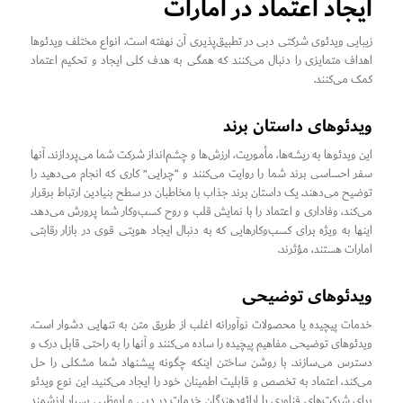
ایجاد اعتماد در امارات
زیبایی ویدئوی شرکتی دبی در تطبیق‌پذیری آن نهفته است. انواع مختلف ویدئوها
اهداف متمایزی را دنبال می‌کنند که همگی به هدف کلی ایجاد و تحکیم اعتماد
کمک می‌کنند.
ویدئوهای داستان برند
این ویدئوها به ریشه‌ها، مأموریت، ارزش‌ها و چشم‌انداز شرکت شما می‌پردازند. آنها
سفر احساسی برند شما را روایت می‌کنند و “چرایی” کاری که انجام می‌دهید را
توضیح می‌دهند. یک داستان برند جذاب با مخاطبان در سطح بنیادین ارتباط برقرار
می‌کند، وفاداری و اعتماد را با نمایش قلب و روح کسب‌وکار شما پرورش می‌دهد.
اینها به ویژه برای کسب‌وکارهایی که به دنبال ایجاد هویتی قوی در بازار رقابتی
امارات هستند، مؤثرند.
ویدئوهای توضیحی
خدمات پیچیده یا محصولات نوآورانه اغلب از طریق متن به تنهایی دشوار است.
ویدئوهای توضیحی مفاهیم پیچیده را ساده می‌کنند و آنها را به راحتی قابل درک و
دسترس می‌سازند. با روشن ساختن اینکه چگونه پیشنهاد شما مشکلی را حل
می‌کند، اعتماد به تخصص و قابلیت اطمینان خود را ایجاد می‌کنید. این نوع ویدئو
برای شرکت‌های فناوری یا ارائه‌دهندگان خدمات در دبی و ابوظبی بسیار ارزشمند