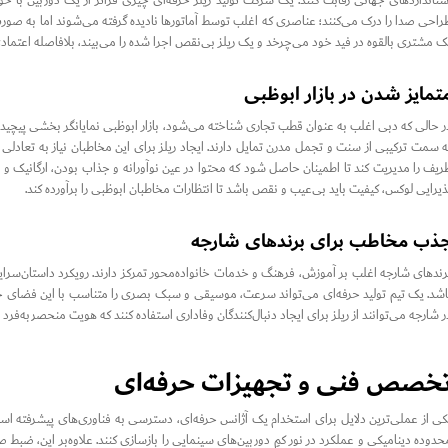
ستانداردهای جهانی رقابت کنند. یک شرکت تولید ریلز حرفه‌ای چیزی فراتر از یک دوربین با خود 
راحی صدا را درک می‌کنند؛ عناصری که اغلب توسط آماتورها نادیده گرفته می‌شوند اما به صور
ک مشتری بالقوه در فید خود می‌چرخد و یک ریلز بی‌نقص اجرا شده را می‌بیند، بلافاصله اعتمادی
تمایز شدن در بازار ابوظبی
ر حالی که دبی اغلب به عنوان قطب تجاری شناخته می‌شود، بازار ابوظبی نمایانگر بخشی پیچیده
ه سمت ترکیبی از سنت و تجمل مدرن تمایل دارند. ایجاد ریلز برای این مخاطبان نیاز به تعادلی
ریف را مدیریت کند تا اطمینان حاصل شود که محتوا در عین نوآورانه و جذاب بودن، ارگانیک و 
ذیرایی لوکس، کیفیت باید بی‌عیب و نقص باشد تا انتظارات مخاطبان ابوظبی را برآورده کند.
ذب مخاطب برای برندهای شارجه
رندهای شارجه اغلب بر آموزش، فرهنگ و خدمات خانواده‌محور تمرکز دارند. رویکرد داستان‌سرا
اشد. یک تیم تولید حرفه‌ای می‌تواند سرعت، موسیقی و سبک بصری را متناسب با این فضای خا
ر شارجه می‌توانند از ریلز برای ایجاد دنبال‌کنندگان وفاداری استفاده کنند که هویت منحصر‌به‌فرد 
خصص فنی و تجهیزات حرفه‌ای
کی از عملی‌ترین دلایل برای استخدام یک آژانس حرفه‌ای، دسترسی به فناوری‌های پیشرفته ا
حدوده دینامیکی و عملکرد در نور کمِ دوربین‌های سینمایی را بازسازی کنند. علاوه‌بر این، ضب