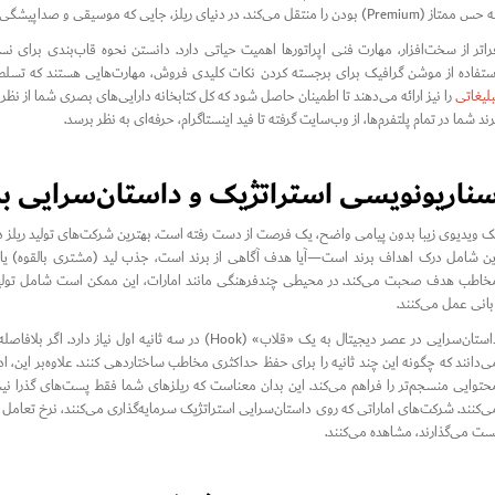
از (Premium) بودن را منتقل می‌کند. در دنیای ریلز، جایی که موسیقی و صداپیشگی نقش بزرگی ایفا می‌کنند، صدای شفاف و باکیفیت غیرقابل مذاکره است.
ستفاده از موشن گرافیک برای برجسته کردن نکات کلیدی فروش، مهارت‌هایی هستند که تسلط بر
بلیغاتی
را نیز ارائه می‌دهند تا اطمینان حاصل شود که کل کتابخانه دارایی‌های بصری شما از ن
رند شما در تمام پلتفرم‌ها، از وب‌سایت گرفته تا فید اینستاگرام، حرفه‌ای به نظر برسد.
ناریونویسی استراتژیک و داستان‌سرایی برای
ک ویدیوی زیبا بدون پیامی واضح، یک فرصت از دست رفته است. بهترین شرکت‌های تولید ریلز در ا
ین شامل درک اهداف برند است—آیا هدف آگاهی از برند است، جذب لید (مشتری بالقوه) یا ت
خاطب هدف صحبت می‌کند. در محیطی چندفرهنگی مانند امارات، این ممکن است شامل تولید محتو
بانی عمل می‌کنند.
داستان‌سرایی در عصر دیجیتال به یک «قلاب» (Hook) در سه 
ی‌دانند که چگونه این چند ثانیه را برای حفظ حداکثری مخاطب ساختاردهی کنند. علاوه‌بر این، ا
حتوایی منسجم‌تر را فراهم می‌کند. این بدان معناست که ریلزهای شما فقط پست‌های گذرا نیست
ی‌کنند. شرکت‌های اماراتی که روی داستان‌سرایی استراتژیک سرمایه‌گذاری می‌کنند، نرخ تعامل بس
ست می‌گذارند، مشاهده می‌کنند.