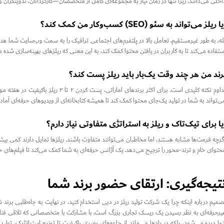
اخلی می‌دانند، زیرا تنها در زمان نیاز به مجموعه‌ای کامل از متخصصان—کارگردانان، تدوینگران
ا ریلز می‌تواند به سئو (SEO) کسب‌وکار من کمک کند؟
له، به طور غیرمستقیم. تعامل بالا در پلتفرم‌های اجتماعی ترافیک را به سمت وب‌سایت شما هدایت 
ستفاده می‌کند تا به کاربران در یافتن محتوا کمک کند، به این معنی که ریلزهای بهینه‌سازی شده
رند من هر چند وقت یک‌بار باید ریلز پست کند؟
تداوم نکته کلیدی است. برای اکثر برنده
ی‌تواند به شما در تولید یک‌جای محتوا کمک کند تا همیشه کتابخانه‌ای از ویدیوهای حرفه‌ای آماده
یا برای تیک‌تاک و ریلز به استراتژی متفاوتی نیاز دارم؟
گرچه فرمت‌ها مشابه هستند، اما مخاطبان می‌توانند متفاوت باشند. ریلزها تمایل دارند کمی ب
حتوای خام و ترند-محور را ترجیح می‌دهد. یک آژانس حرفه‌ای به شما کمک می‌کند تا فیلم‌های خ
تیجه‌گیری: ارتقای حضور برند شما
صمیم درباره اینکه چرا یک شرکت تولید ریلز در دبی استخدام کنید، در نهایت به جاه‌طلبی برند ش
یرحرفه‌ای به نظر رسیدن یک ریسک تجاری بزرگ است. با مشارکت با متخصصانی که تلاقی فناوری
نها دیده می‌شود، بلکه در یادها می‌ماند. از جلوه‌های بصری باکیفیت تا توزیع استراتژیک، تو