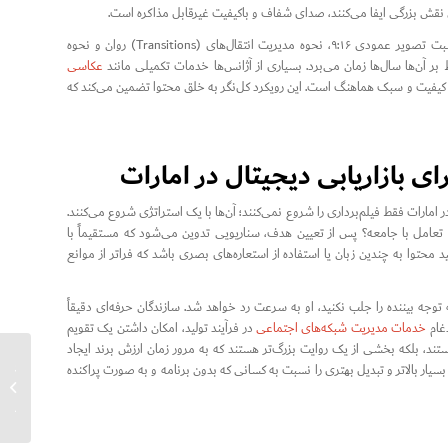
فراتر از سخت‌افزار، مهارت فنی اپراتورها اهمیت حیاتی دارد. دانستن نحوه قاب‌بندی برای نسبت تصویر عمودی ۹:۱۶، نحوه مدیریت انتقال‌های (Transitions) روان و نحوه
 آن‌ها سال‌ها زمان می‌برد. بسیاری از آژانس‌ها خدمات تکمیلی مانند
عکاسی
ظر کیفیت و سبک هماهنگ است. این رویکرد کل‌نگر به خلق محتوا تضمین می‌کند که
 بازاریابی دیجیتال در امارات
مارات فقط فیلم‌برداری را شروع نمی‌کنند؛ آن‌ها با یک استراتژی شروع می‌کنند.
عامل با جامعه؟ پس از تعیین هدف، سناریویی تدوین می‌شود که مستقیماً با
ا به چندین زبان یا استفاده از استعاره‌های بصری باشد که فراتر از موانع
ثانیه اول نیاز دارد. اگر بلافاصله توجه بیننده را جلب نکنید، او به سرعت رد خواهد شد. سازندگان حرفه‌ای دقیقاً
دغام
خدمات مدیریت شبکه‌های اجتماعی
در فرآیند تولید، امکان داشتن یک تقویم
ند، بلکه بخشی از یک روایت بزرگ‌تر هستند که به مرور زمان ارزش برند ایجاد
یکپارچه
یار بالاتر و تبدیل بهتری را نسبت به کسانی که بدون برنامه و به صورت پراکنده
برای پ
متحده ع