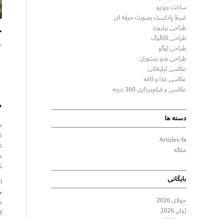
ساخت ویدیو
ضبط پادکست بصورت حرفه ای
چ
طراحی بیلبورد
طراحی کاتالوگ
دس
طراحی لوگو
طراحی منو رستوران
عکاسی تبلیغاتی
عکاسی غذا و کافه
عکاسی و فیلم‌برداری 360 درجه
چ
دسته ها
د
ت
Articles-fa
ت
مقاله
م
ش
بایگانی
ه
جولای 2026
د
ژوئن 2026
ک