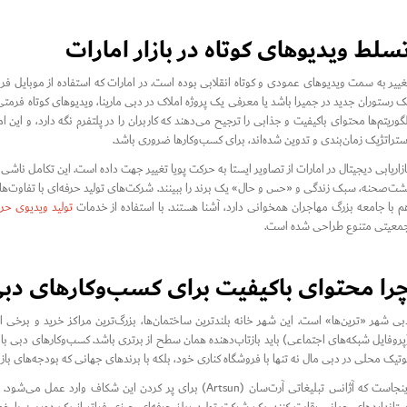
سلط ویدیوهای کوتاه در بازار امارات
غییر به سمت ویدیوهای عمودی و کوتاه انقلابی بوده است. در امارات که استفاده از موبایل ف
ک رستوران جدید در جمیرا باشد یا معرفی یک پروژه املاک در دبی مارینا، ویدیوهای کوتاه فرمتی «
لگوریتم‌ها محتوای باکیفیت و جذابی را ترجیح می‌دهند که کاربران را در پلتفرم نگه دارد، و این ا
ستراتژیک زمان‌بندی و تدوین شده‌اند، برای کسب‌وکارها ضروری باشد.
ازاریابی دیجیتال در امارات از تصاویر ایستا به حرکت پویا تغییر جهت داده است. این تکامل ناش
شت‌صحنه، سبک زندگی و «حس و حال» یک برند را ببینند. شرکت‌های تولید حرفه‌ای با تفاوت‌ها
م با جامعه بزرگ مهاجران همخوانی دارد، آشنا هستند. با استفاده از خدمات
تولید ویدیوی حرف
معیتی متنوع طراحی شده است.
را محتوای باکیفیت برای کسب‌وکارهای دبی
بی شهر «ترین‌ها» است. این شهر خانه بلندترین ساختمان‌ها، بزرگ‌ترین مراکز خرید و برخی 
پروفایل شبکه‌های اجتماعی) باید بازتاب‌دهنده همان سطح از برتری باشد. کسب‌وکارهای دبی با
وتیک محلی در دبی مال نه تنها با فروشگاه کناری خود، بلکه با برندهای جهانی که بودجه‌های بازار
اینجاست که آژانس تبلیغاتی آرت‌سان (Artsun) برای پر کردن این