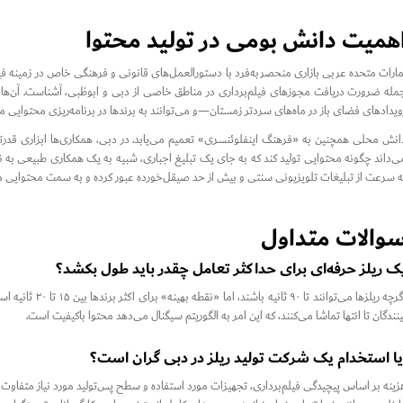
همیت دانش بومی در تولید محتوا
مارات متحده عربی بازاری منحصر‌به‌فرد با دستورالعمل‌های قانونی و فرهنگی خاص در زمینه فیل
مله ضرورت دریافت مجوزهای فیلم‌برداری در مناطق خاصی از دبی و ابوظبی، آشناست. آن‌ها ه
ویدادهای فضای باز در ماه‌های سردتر زمستان—و می‌توانند به برندها در برنامه‌ریزی محتوایی 
انش محلی همچنین به «فرهنگ اینفلوئنسری» تعمیم می‌یابد. در دبی، همکاری‌ها ابزاری قدرت
ی‌داند چگونه محتوایی تولید کند که به جای یک تبلیغ اجباری، شبیه به یک همکاری طبیعی به 
ه سرعت از تبلیغات تلویزیونی سنتی و بیش از حد صیقل‌خورده عبور کرده و به سمت محتوایی م
والات متداول
ک ریلز حرفه‌ای برای حداکثر تعامل چقدر باید طول بکشد؟
اگرچه ریلزها می‌
ینندگان تا انتها تماشا می‌کنند، که این امر به الگوریتم سیگنال می‌دهد محتوا باکیفیت است.
یا استخدام یک شرکت تولید ریلز در دبی گران است؟
زینه بر اساس پیچیدگی فیلم‌برداری، تجهیزات مورد استفاده و سطح پس‌تولید مورد نیاز متفاوت است