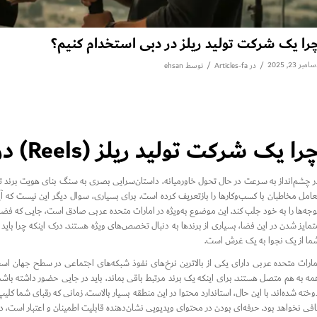
را یک شرکت تولید ریلز در دبی استخدام کنیم؟
امبر 23, 2025
/
/
در
Articles-fa
توسط
ehsan
را یک شرکت تولید ریلز (Reels) در دبی استخدام کنیم
ر چشم‌انداز به سرعت در حال تحول خاورمیانه، داستان‌سرایی بصری به سنگ بنای هویت برند تب
عامل مخاطبان با کسب‌وکارها را بازتعریف کرده است. برای بسیاری، سوال دیگر این نیست که آ
وجه‌ها را به خود جلب کند. این موضوع به‌ویژه در امارات متحده عربی صادق است، جایی که فضا
تمایز شدن در این فضا، بسیاری از برندها به دنبال تخصص‌های ویژه هستند. درک اینکه چرا باید
ما از یک نجوا به یک غرش است.
مه به هم متصل هستند. برای اینکه یک برند مرتبط باقی بماند، باید در جایی حضور داشته باشد 
وخته شده‌اند. با این حال، استاندارد محتوا در این منطقه بسیار بالاست. زمانی که رقبای شما 
افی نخواهد بود. حرفه‌ای بودن در محتوای ویدیویی نشان‌دهنده قابلیت اطمینان و اعتبار است، 