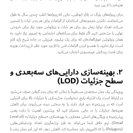
هزینه‌بر را از بین ببرد.
برای پروژه‌های بزرگ در بازار ابوظبی، جایی که پروژه‌ها اغلب چندین سال به طول
می‌انجامند، داشتن مجموعه‌ای استاندارد از الزامات برای هر رندر، ثبات را تضمین
می‌کند. تعداد زوایا، زمان روز برای هر شات و رزولوشن مورد نیاز برای خروجی
نهایی را مشخص کنید. اگر فقط برای رسانه‌های اجتماعی به تصویر نیاز دارید، به
همان رزولوشن فوق‌العاده‌ای که برای یک بیلبورد فیزیکی در جاده شیخ زاید لازم
است، نیاز ندارید. با همسو کردن الزامات فنی با کاربرد مورد نظر، از پرداخت هزینه
برای قدرت پردازش غیرضروری اجتناب می‌کنید.
۲. بهینه‌سازی دارایی‌های سه‌بعدی و
سطح جزئیات (LOD)
پیچیدگی یک مدل سه‌بعدی مستقیماً با زمانی که برای رندر گرفتن صرف می‌شود
در ارتباط است. یک اشتباه رایج، درخواست مدل‌سازی با جزئیات بالا برای اشیایی
است که در پس‌زمینه دور قرار دارند یا به سختی دیده می‌شوند. برای کاهش
هزینه‌ها، جزئیات را در جایی متمرکز کنید که بیشترین اهمیت را دارد؛ یعنی
پیش‌زمینه و ویژگی‌های اصلی معماری. با بهینه‌سازی «سطح جزئیات» (Level of
Detail)، تیم خلاق شما می‌تواند به طرز چشمگیری تعداد چندضلعی‌هایی
(Polygons) را که کامپیوتر باید محاسبه کند کاهش دهد، که این امر زمان رندر را