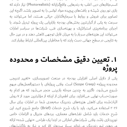
کسب‌وکارهای دبی اغلب به رندرهایی واقع‌گرایانه (Photorealistic) نیاز دارند که
بازی نور روی شیشه و بافت‌های پیچیده مواد لوکس را به تصویر بکشد. اگرچه این
تصاویر برای فروش و روابط با سرمایه‌گذاران حیاتی هستند، اما می‌توانند به
سرعت به یکی از گران‌ترین بخش‌های بودجه بازاریابی یک پروژه تبدیل شوند. با
اجرای برنامه‌ریزی استراتژیک و بهینه‌سازی فنی، شرکت‌ها در سراسر امارات
می‌توانند این هزینه‌های سربار را به میزان قابل توجهی کاهش دهند و در عین حال
به نتایجی در سطح جهانی دست یابند که با مخاطبان بین‌المللی ارتباط برقرار کند.
۱. تعیین دقیق مشخصات و محدوده
پروژه
یکی از دلایل اصلی افزایش بودجه در صنعت تصویرسازی، «تغییر تدریجی
محدوده پروژه» (Scope Creep) است. وقتی پروژه‌ای با دستورالعمل‌های مبهم
شروع می‌شود، ناگزیر به چندین مرحله بازبینی منجر می‌شود که هر کدام به
صورت‌حساب نهایی می‌افزاید. برای اطمینان از اینکه از مؤثرترین مورد از ۷ روش
اثبات‌شده برای کاهش هزینه‌های رندرینگ سه‌بعدی شما در امارات برای سال
۲۰۲۶ استفاده می‌کنید، باید با یک شرح خدمات (Brief) جامع شروع کنید. این
شرح خدمات باید شامل نقشه‌های معماری، بردهای متریال و الزامات خاص
نورپردازی باشد. وقتی شرکت‌های اماراتی در ابتدا یک طراحی «نهایی شده» ارائه
می‌دهند، تیم رندرینگ می‌تواند بسیار سریع‌تر کار کند و نیاز به بازگشت‌های