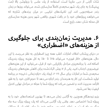
شات ثابتی از دبی مارینا است، استفاده از یک عکس با رزولوشن بالا (مت
پینتینگ) به جای یک شهر سه‌بعدی کاملاً مدل‌سازی شده، می‌تواند روزها در زمان
رندر صرفه‌جویی کند. این تکنیک‌های ترکیبی در میان برندهای شارجه که
می‌خواهند پروژه‌های خود را در بافت شهری واقعی شهر بدون هزینه مدل‌سازی
کل محله نشان دهند، رایج است.
۶. مدیریت زمان‌بندی برای جلوگیری
از هزینه‌های «اضطراری»
در دنیای پرشتاب املاک امارات، اغلب همه چیز اضطراری به نظر می‌رسد. با این
حال، هزینه‌های «کار فوری» می‌تواند ۲۵٪ تا ۵۰٪ به کل هزینه پروژه رندرینگ
اضافه کند. با برنامه‌ریزی مراحل بازاریابی خود از قبل، می‌توانید از این هزینه‌های
غیرضروری اجتناب کنید. یکی از ۷ روش اثبات‌شده برای کاهش هزینه‌های رندرینگ
سه‌بعدی شما در امارات برای سال ۲۰۲۶، ایجاد یک «بازه زمانی ذخیره» در برنامه
تولید شماست. این کار به هنرمندان رندر اجازه می‌دهد تا حجم کاری خود را به طور
کارآمد مدیریت کنند و تضمین می‌کند که پروژه شما با عجله در مراحل نهایی کنترل
کیفیت رها نمی‌شود.
رزرو زودهنگام همچنین به آژانس زمان می‌دهد تا بهترین استعدادهای خود را به
پروژه شما اختصاص دهد. وقتی یک آژانس می‌داند که یک پروژه بزرگ سه ماه
دیگر در راه است، می‌تواند تخصیص منابع خود را برای اطمینان از حداکثر