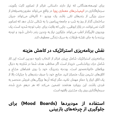
برای توسعه‌دهندگانی که نیاز دارند داستانی فراتر از تصاویر ثابت بگویند،
سرمایه‌گذاری در
انیمیشن‌های معماری پویا
در واقع می‌تواند مقرون‌به‌صرفه‌تر از
سری بزرگی از رندرهای تکی باشد. یک ویدیو ۶۰ ثانیه‌ای می‌تواند جریان
ساختمان، گذار از روز به شب و جامعه پیرامون را به شکلی نشان دهد که تصاویر
ثابت نمی‌توانند. در بازار ابوظبی، جایی که رقابت برای جلب توجه شدید است، یک
ویدیوی تاثیرگذار اغلب می‌تواند جایگزین نیاز به چندین رندر داخلی شود و توجه
بیننده را به جای نقشه طبقات، به سبک زندگی معطوف کند.
نقش برنامه‌ریزی استراتژیک در کاهش هزینه
برنامه‌ریزی استراتژیک شامل چیزی فراتر از انتخاب زاویه دوربین است؛ این کار
شامل درک روانشناسی خریدار است. اگر مخاطب هدف شما در شارجه به دنبال
ویلاهای خانواده‌محور است، بودجه رندرینگ خود را روی فضاهای مشاع و
اتاق‌های نشیمن بزرگ متمرکز کنید. منابع خود را صرف رندرهای با جزئیات بالا از
یک اتاق ابزار یا حمام مهمان نکنید، مگر اینکه آن‌ها ویژگی‌های فروش منحصر به
فردی باشند. این رویکرد هدفمند تضمین می‌کند که هر درهم خرج شده،
سرمایه‌گذاری روی یک مشتری بالقوه است.
استفاده از مود‌بردها (Mood Boards) برای
جلوگیری از چرخه‌های بازبینی