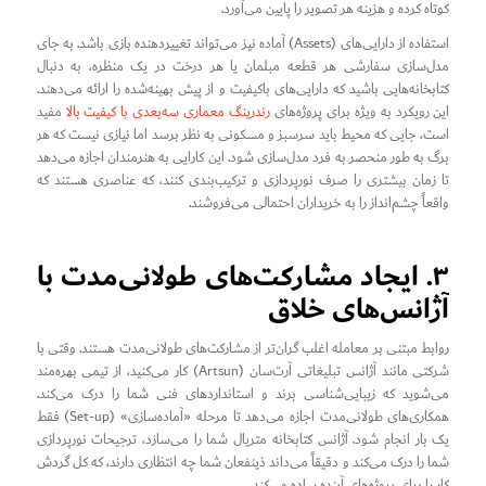
کوتاه کرده و هزینه هر تصویر را پایین می‌آورد.
استفاده از دارایی‌های (Assets) آماده نیز می‌تواند تغییردهنده بازی باشد. به جای
مدل‌سازی سفارشی هر قطعه مبلمان یا هر درخت در یک منظره، به دنبال
کتابخانه‌هایی باشید که دارایی‌های باکیفیت و از پیش بهینه‌شده را ارائه می‌دهند.
این رویکرد به ویژه برای پروژه‌های
رندرینگ معماری سه‌بعدی با کیفیت بالا
مفید
است، جایی که محیط باید سرسبز و مسکونی به نظر برسد اما نیازی نیست که هر
برگ به طور منحصر به فرد مدل‌سازی شود. این کارایی به هنرمندان اجازه می‌دهد
تا زمان بیشتری را صرف نورپردازی و ترکیب‌بندی کنند، که عناصری هستند که
واقعاً چشم‌انداز را به خریداران احتمالی می‌فروشند.
۳. ایجاد مشارکت‌های طولانی‌مدت با
آژانس‌های خلاق
روابط مبتنی بر معامله اغلب گران‌تر از مشارکت‌های طولانی‌مدت هستند. وقتی با
شرکتی مانند آژانس تبلیغاتی آرت‌سان (Artsun) کار می‌کنید، از تیمی بهره‌مند
می‌شوید که زیبایی‌شناسی برند و استانداردهای فنی شما را درک می‌کند.
همکاری‌های طولانی‌مدت اجازه می‌دهد تا مرحله «آماده‌سازی» (Set-up) فقط
یک بار انجام شود. آژانس کتابخانه متریال شما را می‌سازد، ترجیحات نورپردازی
شما را درک می‌کند و دقیقاً می‌داند ذینفعان شما چه انتظاری دارند، که کل گردش
کار را برای پروژه‌های آینده ساده می‌کند.