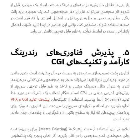
بازبینی‌ها «قاتل خاموش» بودجه‌های رندرینگ هستند. ایجاد یک مود‌برد قبل از
شروع کار سه‌بعدی می‌تواند هزاران دلار صرفه‌جویی کند. یک مود‌برد باید پالت
رنگی مطلوب، «حس و حال» نورپردازی و استایل افرادی را که قرار است در
صحنه استفاده شوند، مشخص کند. وقتی این عناصر در ابتدا تایید شوند، احتمال
بازطراحی عمده در اواسط فرآیند به طور قابل توجهی کاهش می‌یابد.
۵. پذیرش فناوری‌های رندرینگ
کارآمد و تکنیک‌های CGI
فناوری پشت تصویرسازی سه‌بعدی به سرعت در حال پیشرفت است. به‌روز ماندن
در مورد جدیدترین نرم‌افزارها می‌تواند منجر به صرفه‌جویی‌های کلانی در هزینه‌ها
شود. به عنوان مثال، رندرینگ مبتنی بر GPU به طور قابل توجهی سریع‌تر از
روش‌های قدیمی مبتنی بر CPU است. هنگام انتخاب یک شریک، در مورد خط
تولید (Pipeline) آن‌ها بپرسید. استفاده از تکنیک‌های
پیشرفته تولید CGI و VFX
اجازه بازخورد در لحظه و تکرارهای سریع‌تر را می‌دهد. این فناوری به ویژه برای
پروژه‌های پیچیده‌ای که نیاز به سطوح بالایی از واقع‌گرایی و جلوه‌های جوی دارند،
مفید است.
علاوه بر این، استفاده از «مت پینتینگ» (Matte Painting) برای پس‌زمینه به
جای محیط‌های تمام سه‌بعدی را در نظر بگیرید. اگر نمای پنجره یک پنت‌هاوس