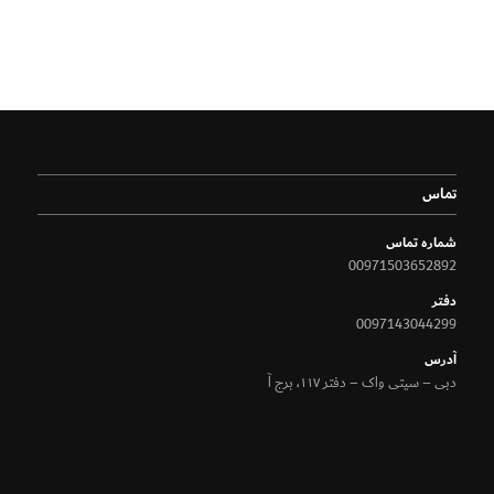
تماس
شماره تماس
00971503652892
دفتر
0097143044299
آدرس
دبی – سیتی واک – دفتر ۱۱۷، برج آ