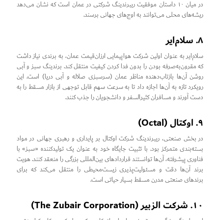
در میان ۱۰ داستان موفقیت ریبرندینگ شرکتی در عمان است که نشان می‌دهد
ریشه‌های محلی می‌توانند به اوج‌های جهانی برسند.
۸. سلام‌ایر
سلام‌ایر به عنوان اولین شرکت هواپیمایی ارزان‌قیمت عمان، به برندی نیاز داشت
که مقرون‌به‌صرفه بودن را بدون فدا کردن کیفیت منتقل کند. برندینگ سبز و آبی
روشن آن‌ها بازتاب‌دهنده مناظر عمان (سرسبزی صلاله و آبی دریا) است. این
رویکرد تازه به آن‌ها اجازه داد تا به سرعت سهم قابل توجهی از بازار مسقط را به
دست آورند و مسافران کثیرالسفر و دانشجویان را جذب کنند.
۹. اوکتال (Octal)
در بخش صنعتی، ریبرندینگ شرکت اوکتال بر پایداری و رهبری جهانی در مواد
بسته‌بندی متمرکز بود. با تثبیت جایگاه خود به عنوان یک تولیدکننده «سبز» با
فناوری پیشرفته، آن‌ها توانستند قراردادهای بین‌المللی بزرگی را منعقد کنند. هویت
برند آن‌ها دقت و مسئولیت‌پذیری زیست‌محیطی را منتقل می‌کند که برای
برندهای صنعتی مدرن مسقط بسیار حیاتی است.
۱۰. شرکت الزبیر (The Zubair Corporation)