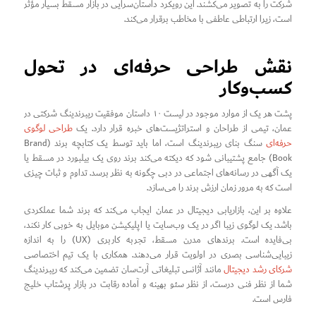
شرکت را به تصویر می‌کشند. این رویکرد داستان‌سرایی در بازار مسقط بسیار مؤثر
است، زیرا ارتباطی عاطفی با مخاطب برقرار می‌کند.
نقش طراحی حرفه‌ای در تحول
کسب‌وکار
پشت هر یک از موارد موجود در لیست ۱۰ داستان موفقیت ریبرندینگ شرکتی در
عمان، تیمی از طراحان و استراتژیست‌های خبره قرار دارد. یک
طراحی لوگوی
حرفه‌ای
سنگ بنای ریبرندینگ است، اما باید توسط یک کتابچه برند (Brand
Book) جامع پشتیبانی شود که دیکته می‌کند برند روی یک بیلبورد در مسقط یا
یک آگهی در رسانه‌های اجتماعی در دبی چگونه به نظر برسد. تداوم و ثبات چیزی
است که به مرور زمان ارزش برند را می‌سازد.
علاوه بر این، بازاریابی دیجیتال در عمان ایجاب می‌کند که برند شما عملکردی
باشد. یک لوگوی زیبا اگر در یک وب‌سایت یا اپلیکیشن موبایل به خوبی کار نکند،
بی‌فایده است. برندهای مدرن مسقط، تجربه کاربری (UX) را به اندازه
زیبایی‌شناسی بصری در اولویت قرار می‌دهند. همکاری با یک تیم اختصاصی
شرکای رشد دیجیتال
مانند آژانس تبلیغاتی آرت‌سان تضمین می‌کند که ریبرندینگ
شما از نظر فنی درست، از نظر سئو بهینه و آماده رقابت در بازار پرشتاب خلیج
فارس است.