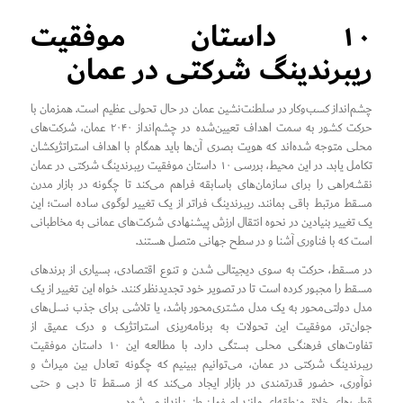
۱۰ داستان موفقیت
ریبرندینگ شرکتی در عمان
چشم‌انداز کسب‌وکار در سلطنت‌نشین عمان در حال تحولی عظیم است. همزمان با
حرکت کشور به سمت اهداف تعیین‌شده در چشم‌انداز ۲۰۴۰ عمان، شرکت‌های
محلی متوجه شده‌اند که هویت بصری آن‌ها باید همگام با اهداف استراتژیکشان
تکامل یابد. در این محیط، بررسی ۱۰ داستان موفقیت ریبرندینگ شرکتی در عمان
نقشه‌راهی را برای سازمان‌های باسابقه فراهم می‌کند تا چگونه در بازار مدرن
مسقط مرتبط باقی بمانند. ریبرندینگ فراتر از یک تغییر لوگوی ساده است؛ این
یک تغییر بنیادین در نحوه انتقال ارزش پیشنهادی شرکت‌های عمانی به مخاطبانی
است که با فناوری آشنا و در سطح جهانی متصل هستند.
در مسقط، حرکت به سوی دیجیتالی شدن و تنوع اقتصادی، بسیاری از برندهای
مسقط را مجبور کرده است تا در تصویر خود تجدیدنظر کنند. خواه این تغییر از یک
مدل دولتی‌محور به یک مدل مشتری‌محور باشد، یا تلاشی برای جذب نسل‌های
جوان‌تر، موفقیت این تحولات به برنامه‌ریزی استراتژیک و درک عمیق از
تفاوت‌های فرهنگی محلی بستگی دارد. با مطالعه این ۱۰ داستان موفقیت
ریبرندینگ شرکتی در عمان، می‌توانیم ببینیم که چگونه تعادل بین میراث و
نوآوری، حضور قدرتمندی در بازار ایجاد می‌کند که از مسقط تا دبی و حتی
قطب‌های خلاق منطقه‌ای مانند اصفهان طنین‌انداز می‌شود.