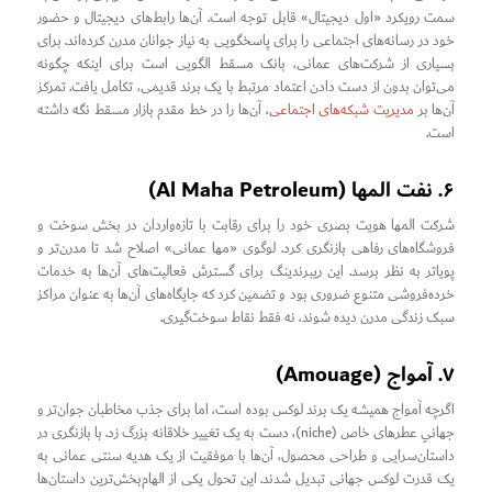
سمت رویکرد «اول دیجیتال» قابل توجه است. آن‌ها رابط‌های دیجیتال و حضور
خود در رسانه‌های اجتماعی را برای پاسخگویی به نیاز جوانان مدرن کرده‌اند. برای
بسیاری از شرکت‌های عمانی، بانک مسقط الگویی است برای اینکه چگونه
می‌توان بدون از دست دادن اعتماد مرتبط با یک برند قدیمی، تکامل یافت. تمرکز
آن‌ها بر
مدیریت شبکه‌های اجتماعی
، آن‌ها را در خط مقدم بازار مسقط نگه داشته
است.
۶. نفت المها (Al Maha Petroleum)
شرکت المها هویت بصری خود را برای رقابت با تازه‌واردان در بخش سوخت و
فروشگاه‌های رفاهی بازنگری کرد. لوگوی «مها عمانی» اصلاح شد تا مدرن‌تر و
پویاتر به نظر برسد. این ریبرندینگ برای گسترش فعالیت‌های آن‌ها به خدمات
خرده‌فروشی متنوع ضروری بود و تضمین کرد که جایگاه‌های آن‌ها به عنوان مراکز
سبک زندگی مدرن دیده شوند، نه فقط نقاط سوخت‌گیری.
۷. آمواج (Amouage)
اگرچه آمواج همیشه یک برند لوکس بوده است، اما برای جذب مخاطبان جوان‌تر و
جهانیِ عطرهای خاص (niche)، دست به یک تغییر خلاقانه بزرگ زد. با بازنگری در
داستان‌سرایی و طراحی محصول، آن‌ها با موفقیت از یک هدیه سنتی عمانی به
یک قدرت لوکس جهانی تبدیل شدند. این تحول یکی از الهام‌بخش‌ترین داستان‌ها