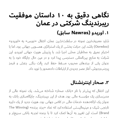
نگاهی دقیق به ۱۰ داستان موفقیت
ریبرندینگ شرکتی در عمان
۱. اوریدو (Nawras سابق)
شاید معروف‌ترین نمونه در سلطنت‌نشین عمان، انتقال «نورس» به «اوریدو»
(Ooredoo) باشد. این حرکت بخشی از یک استراتژی همسویی جهانی بود، اما با
احترام عمیق به مخاطبان محلی اجرا شد. با پذیرش هویت جهانی اوریدو، این
شرکت به منابع بین‌المللی دسترسی پیدا کرد و در عین حال جایگاه خود را به
عنوان یکی از برندهای محبوب مسقط حفظ کرد. پالت رنگی بنفش و قرمز
پرجنب‌وجوش، آغاز عصر جدیدی از ارتباطات داده‌محور را نوید داد.
۲. صحار اینترنشنال
این انتقال که پیش‌تر با نام «بانک صحار» شناخته می‌شد، یک نمونه عالی از
مدرن‌سازی یک مؤسسه مالی بود. هدف از این ریبرندینگ، جایگاه‌سازی بانک به
عنوان یک ارائه‌دهنده خدمات مالی در کلاس جهانی بود. هویت جدید از یک دایره
نارنجی شیک و مینیمالیستی استفاده کرد که نماد «برند برنده» (The Winning
Brand) است. این تغییر به آن‌ها کمک کرد تا با وعده تجربه بانکی سریع‌تر و