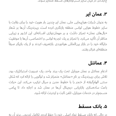
چابک‌تر، در میان سایر کسب‌وکارهای مسقط متمایز شوند.
۳. عمان ایر
به عنوان شرکت هواپیمایی ملی، عمان ایر چندین بار هویت خود را برای رقابت با
سایر خطوط هوایی لوکس منطقه بازنگری کرده است. ریبرندینگ آن‌ها بر شعار
«بال‌های عمان» تمرکز داشت و بر مهمان‌نوازی افسانه‌ای این کشور و زیبایی
مناظر آن تأکید می‌کرد. با تمرکز بر یک تجربه لوکس و اختصاصی، آن‌ها با موفقیت
جایگاه خود را در بازار بین‌المللی هوانوردی بازتعریف کردند و از یک بازیگر صرفاً
منطقه‌ای فراتر رفتند.
۴. عمانتل
ادغام عمانتل و عمان موبایل تحت یک برند واحد، یک ضرورت استراتژیک بود.
تلاش برای ریبرندینگ بر نام «عمانتل» متمرکز شد و لوگویی را ارائه کرد که شکل
سنتی الهام‌گرفته از خنجر را با خطوط مدرن و سیال ترکیب می‌کند. این حرکت
باعث ساده‌سازی بازاریابی دیجیتال آن‌ها در عمان شد و اجازه داد تا پیامی
منسجم‌تر در خدمات موبایل، تلفن ثابت و اینترنت ارائه شود.
۵. بانک مسقط
در حالی که بانک مسقط نماد اصلی خود را حفظ کرده، تکامل تدریجی برند آن به