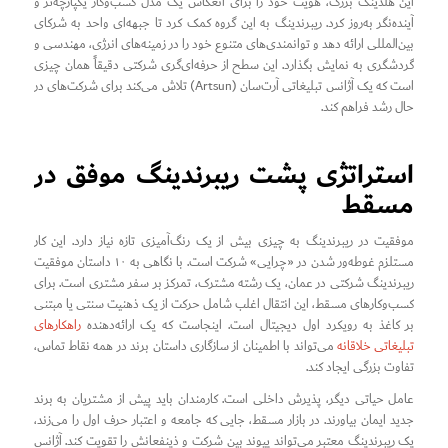
این هلدینگ بزرگ، هویت خود را برای انعکاس یک مدل کسب‌وکار یکپارچه‌تر و
آینده‌نگر به‌روز کرد. ریبرندینگ به این گروه کمک کرد تا جبهه‌ای واحد به شرکای
بین‌المللی ارائه دهد و توانمندی‌های متنوع خود را در زمینه‌های انرژی، مهندسی و
گردشگری به نمایش بگذارد. این سطح از حرفه‌ای‌گری شرکتی دقیقاً همان چیزی
است که یک آژانس تبلیغاتی آرت‌سان (Artsun) تلاش می‌کند برای شرکت‌های در
حال رشد فراهم کند.
استراتژی پشت ریبرندینگ موفق در
مسقط
موفقیت در ریبرندینگ به چیزی بیش از یک رنگ‌آمیزی تازه نیاز دارد. این کار
مستلزم غوطه‌ور شدن در «چرایی» شرکت است. با نگاهی به ۱۰ داستان موفقیت
ریبرندینگ شرکتی در عمان، یک رشته مشترک، تمرکز بر سفر مشتری است. برای
کسب‌وکارهای مسقط، این انتقال اغلب شامل حرکت از یک ذهنیت سنتی یا مبتنی
بر کاغذ به رویکرد اول دیجیتال است. اینجاست که یک ارائه‌دهنده
راهکارهای
تبلیغاتی خلاقانه
می‌تواند با اطمینان از سازگاری داستان برند در همه نقاط تماس،
تفاوت بزرگی ایجاد کند.
عامل حیاتی دیگر، پذیرش داخلی است. کارمندان باید پیش از مشتریان به برند
جدید ایمان بیاورند. در بازار مسقط، جایی که جامعه و اعتبار حرف اول را می‌زند،
یک ریبرندینگ معتبر می‌تواند پیوند بین شرکت و ذینفعانش را تقویت کند. آژانس