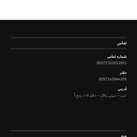
تماس
شماره تماس
00971503652892
دفتر
0097143044299
آدرس
دبی – سیتی واک – دفتر ۱۱۷، برج آ
منو