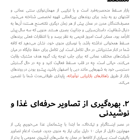
بازار مسقط منحصربه‌فرد است و با ترکیبی از مهمان‌نوازی سنتی عمانی و
اشتهای رو به رشد برای روندهای بین‌المللی قهوه تخصصی شناخته می‌شود.
مصرف‌کنندگان مدرن در عمان بیش از هر زمان دیگری نکته‌سنج هستند؛ آن‌ها به
دنبال شفافیت، داستان‌سرایی و جذابیت بصری هستند. منویی که سه سال پیش
کارآمد بود، ممکن است امروز قدیمی به نظر برسد و با انتظارات فعلی برندهای
مسقط همخوانی نداشته باشد. با نوسازی منوی خود، نشان می‌دهید که کافه
شما در کنار مشتریانش در حال تکامل است. این تکامل برای حفظ جایگاه در میان
شرکت‌های مختلف عمانی که برای جلب توجه یک گروه هدف مشترک رقابت
می‌کنند، حیاتی است. چه در قلب مسقط فعالیت کنید و چه در حال گسترش
دسترسی خود به شهرهایی مانند دبی یا اصفهان باشید، پیشرو بودن در روندهای
بازار از طریق
راهکارهای بازاریابی نوآورانه
، پایداری طولانی‌مدت شما را تضمین
می‌کند.
۲. بهره‌گیری از تصاویر حرفه‌ای غذا و
نوشیدنی
در عصر اینستاگرام و تیک‌تاک، ما ابتدا با چشمانمان غذا می‌خوریم. یکی از
مهم‌ترین دلایل از میان ۱۰ دلیل برای نیاز به منوی جدید، فرصت ادغام تصاویر
باکیفیت است. بسیاری از کافه‌ها در عمان به عکس‌های آرشیوی عمومی یا بدتر از