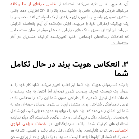
آن، به هیچ عکسی تکیه نمی‌کنند. استفاده از
عکاسی حرفه‌ای از غذا و کافه
می‌تواند فروش آیتم‌های خاص با حاشیه سود بالا را تا ۳۰٪ افزایش دهد. وقتی
مشتری تصویری واضح و با نورپردازی حرفه‌ای از یک اسپانیش لاته مخصوص یا
یک چیزکیک زعفرانی لذیذ را می‌بیند، ارزش درک‌شده آن آیتم بلافاصله افزایش
می‌یابد. این ارتقای بصری سنگ بنای بازاریابی دیجیتال موثر در عمان است، جایی
که تعاملات رسانه‌های اجتماعی اغلب تعیین‌کننده ترافیک مشتریان در آخر
هفته‌هاست.
۳. انعکاس هویت برند در حال تکامل
شما
با رشد کسب‌وکار، هویت برند شما نیز اغلب تغییر می‌کند. شاید کار خود را به
عنوان یک کیوسک کوچک بیرون‌بر شروع کرده‌اید اما اکنون به یک بیسترو با
خدمات کامل تبدیل شده‌اید. اگر طراحی منوی شما این رشد را منعکس نکند،
نوعی ناهماهنگی شناختی برای مشتری ایجاد می‌شود. نوسازی حرفه‌ای منو به
شما این امکان را می‌دهد که برند خود را دوباره به عموم معرفی کنید. این شامل
به‌روزرسانی پالت‌های رنگی، تایپوگرافی و حتی لوگوی شماست، اگر دیگر نماینده
استانداردهای کیفیت شما نباشد. سرمایه‌گذاری در
خدمات طراحی لوگوی
اختصاصی
می‌تواند کاتالیزوری برای بازنگری کلی برند باشد و تضمین کند که هر
عنصر کافه شما، از تابلوها گرفته تا لیست دسرها، به یک زبان واحد از برتری سخن