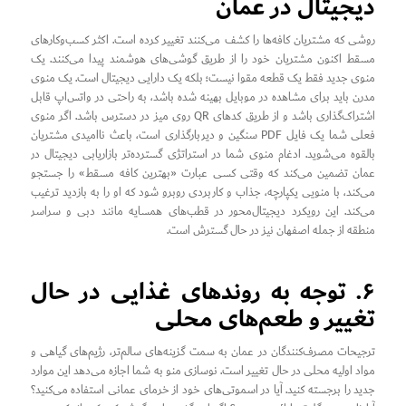
دیجیتال در عمان
روشی که مشتریان کافه‌ها را کشف می‌کنند تغییر کرده است. اکثر کسب‌وکارهای
مسقط اکنون مشتریان خود را از طریق گوشی‌های هوشمند پیدا می‌کنند. یک
منوی جدید فقط یک قطعه مقوا نیست؛ بلکه یک دارایی دیجیتال است. یک منوی
مدرن باید برای مشاهده در موبایل بهینه شده باشد، به راحتی در واتس‌اپ قابل
اشتراک‌گذاری باشد و از طریق کدهای QR روی میز در دسترس باشد. اگر منوی
فعلی شما یک فایل PDF سنگین و دیربارگذاری است، باعث ناامیدی مشتریان
بالقوه می‌شوید. ادغام منوی شما در استراتژی گسترده‌تر بازاریابی دیجیتال در
عمان تضمین می‌کند که وقتی کسی عبارت «بهترین کافه مسقط» را جستجو
می‌کند، با منویی یکپارچه، جذاب و کاربردی روبرو شود که او را به بازدید ترغیب
می‌کند. این رویکرد دیجیتال‌محور در قطب‌های همسایه مانند دبی و سراسر
منطقه از جمله اصفهان نیز در حال گسترش است.
۶. توجه به روندهای غذایی در حال
تغییر و طعم‌های محلی
ترجیحات مصرف‌کنندگان در عمان به سمت گزینه‌های سالم‌تر، رژیم‌های گیاهی و
مواد اولیه محلی در حال تغییر است. نوسازی منو به شما اجازه می‌دهد این موارد
جدید را برجسته کنید. آیا در اسموتی‌های خود از خرمای عمانی استفاده می‌کنید؟