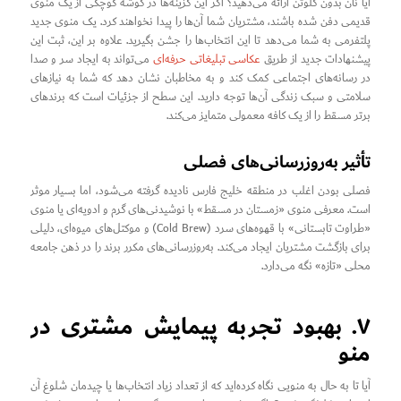
آیا نان بدون گلوتن ارائه می‌دهید؟ اگر این گزینه‌ها در گوشه کوچکی از یک منوی
قدیمی دفن شده باشند، مشتریان شما آن‌ها را پیدا نخواهند کرد. یک منوی جدید
پلتفرمی به شما می‌دهد تا این انتخاب‌ها را جشن بگیرید. علاوه بر این، ثبت این
پیشنهادات جدید از طریق
عکاسی تبلیغاتی حرفه‌ای
می‌تواند به ایجاد سر و صدا
در رسانه‌های اجتماعی کمک کند و به مخاطبان نشان دهد که شما به نیازهای
سلامتی و سبک زندگی آن‌ها توجه دارید. این سطح از جزئیات است که برندهای
برتر مسقط را از یک کافه معمولی متمایز می‌کند.
تأثیر به‌روزرسانی‌های فصلی
فصلی بودن اغلب در منطقه خلیج فارس نادیده گرفته می‌شود، اما بسیار موثر
است. معرفی منوی «زمستان در مسقط» با نوشیدنی‌های گرم و ادویه‌ای یا منوی
«طراوت تابستانی» با قهوه‌های سرد (Cold Brew) و موکتل‌های میوه‌ای، دلیلی
برای بازگشت مشتریان ایجاد می‌کند. به‌روزرسانی‌های مکرر برند را در ذهن جامعه
محلی «تازه» نگه می‌دارد.
۷. بهبود تجربه پیمایش مشتری در
منو
آیا تا به حال به منویی نگاه کرده‌اید که از تعداد زیاد انتخاب‌ها یا چیدمان شلوغ آن