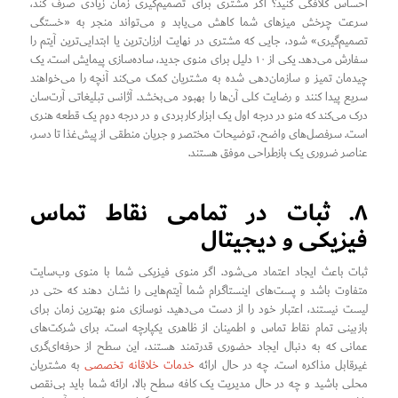
احساس کلافگی کنید؟ اگر مشتری برای تصمیم‌گیری زمان زیادی صرف کند،
سرعت چرخش میزهای شما کاهش می‌یابد و می‌تواند منجر به «خستگی
تصمیم‌گیری» شود، جایی که مشتری در نهایت ارزان‌ترین یا ابتدایی‌ترین آیتم را
سفارش می‌دهد. یکی از ۱۰ دلیل برای منوی جدید، ساده‌سازی پیمایش است. یک
چیدمان تمیز و سازمان‌دهی شده به مشتریان کمک می‌کند آنچه را می‌خواهند
سریع پیدا کنند و رضایت کلی آن‌ها را بهبود می‌بخشد. آژانس تبلیغاتی آرت‌سان
درک می‌کند که منو در درجه اول یک ابزار کاربردی و در درجه دوم یک قطعه هنری
است. سرفصل‌های واضح، توضیحات مختصر و جریان منطقی از پیش‌غذا تا دسر،
عناصر ضروری یک بازطراحی موفق هستند.
۸. ثبات در تمامی نقاط تماس
فیزیکی و دیجیتال
ثبات باعث ایجاد اعتماد می‌شود. اگر منوی فیزیکی شما با منوی وب‌سایت
متفاوت باشد و پست‌های اینستاگرام شما آیتم‌هایی را نشان دهند که حتی در
لیست نیستند، اعتبار خود را از دست می‌دهید. نوسازی منو بهترین زمان برای
بازبینی تمام نقاط تماس و اطمینان از ظاهری یکپارچه است. برای شرکت‌های
عمانی که به دنبال ایجاد حضوری قدرتمند هستند، این سطح از حرفه‌ای‌گری
غیرقابل مذاکره است. چه در حال ارائه
خدمات خلاقانه تخصصی
به مشتریان
محلی باشید و چه در حال مدیریت یک کافه سطح بالا، ارائه شما باید بی‌نقص