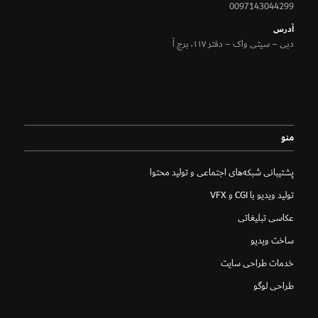
0097143044299
آدرس
دبی – سیتی واک – دفتر ۱۱۷، برج آ
منو
پشتیبانی شبکه‌های اجتماعی و تولید محتوا
تولید ویدیو با CGI و VFX
عکاسی تبلیغاتی
ساخت ویدیو
خدمات طراحی سایت
طراحی لوگو